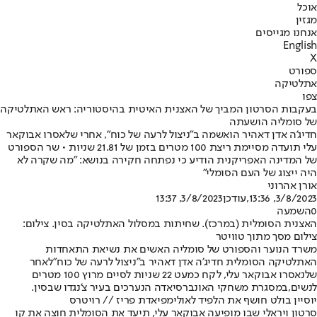
אוכל
מגזין
אנחנו מגייסים
English
X
ספורט
אתלטיקה
צפו
בעקבות הסרטון המביך של האצנית האיטית בהיסטוריה: ראש האתלטיקה
של סומליה הושעתה
חדיג'ה אדן דאהיר הואשמה ב"ניצול לרעה של כוח", אחרי שלאסרו אבוקאר
עלי תועדה מסיימת ריצת 100 מטרים בזמן של 21.81 שניות • שר הספורט
של המדינה האפריקנית הודיע כי נפתחה חקירה בנושא: "מה שקרה לא
היה ייצוג של העם הסומלי"
אורן אהרוני
3/8/2023, 13:36
,עודכן
3/8/2023, 13:37
0
השמעה
האצנית הסומלית (במרכז). שחיתות במסלול האתלטיקה בסין. צילום:
צילום מסך מתוך טוויטר
משרד הנוער והספורט של סומליה האשים את נשיאת התאחדות
האתלטיקה הסומלית חדיג'ה אדן דאהיר ב"ניצול לרעה של כוח"
לאחר
שלנאסרו אבוקאר עלי, לקח כמעט 22 שניות לסיים מרוץ 100 מטרים
לנשים,
במסגרת משחקי האונברסיאדה הנערכים בעיר צ'נגדו שבסין.
יוסיין בולט חושף את הלפיד לאולימפיאדת פריז // רויטרס
סרטון ויראלי שבו מופיעה אבוקאר עלי, תיעד את הסומלית חוצה את קו