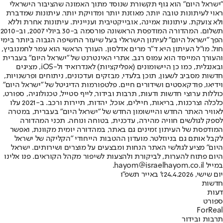
"ישראל היום" הוא גוף תקשורת שנוסד מתוך האמונה שהציבור הישראלי
ראוי לעיתונות טובה יותר, מאוזנת יותר ומדויקת יותר. עיתונות שמדברת
ולא צועקת. עיתונות אמינה, אובייקטיבית ועניינית. עיתונות אחרת וללא
תשלום. המהדורה המודפסת הראשונה פורסמה ב-30 ביולי 2007, וב-2010
הפך "ישראל היום" לעיתון הישראלי בעל שיעור החשיפה הגבוה ביותר בימי
חול. מו"ל העיתון היא ד"ר מרים אדלסון. העורך הראשי הוא עמר לחמנוביץ,
והעורך המייסד הוא עמוס רגב. אתרי האינטרנט של "ישראל היום" בעברית
ובאנגלית, כמו כן היישומונים (אפליקציות) לאנדרואיד ול-iOS, מציגים
חדשות מסביב לשעון, תוכן בלעדי, מבזקים ועדכונים, ניתוחים ופרשנויות,
וידיאו, פודקאסטים ושידורים חיים. פלטפורמות הדיגיטל של "ישראל היום"
כוללות ערוצי חדשות ודעות, תרבות ובידור, לייף סטייל, טכנולוגיה, ספורט,
כלכלה וצרכנות, בריאות, חיילים, אוכל, יהדות, תיירות ורכב. ב-2021 עלו
לאוויר האתר החדש והיישומון החדש של "ישראל היום" בעברית, במטרה
לספק לגולשים חוויה מהירה, עדכנית, בטוחה ונוחה. תכני המהדורה
המודפסת של העיתון זמינים גם באתר, במהדורה יומית מקוונת, ואפשר
לקבל אותם גם בניוזלטר. מועדון ההטבות הייחודי "הקליקה של ישראל
היום" מציע לגולשי האתר הנחות ומבצעים על מוצרים ושירותים. ישראל
היום פתוח להערות, לביקורת ולהצעות לשיפור מקהל הקוראים. פנו אלינו
במייל hayom@israelhayom.co.il.
יום שישי, 24.4.2026
ז' באייר תשפ"ו
חדשות
דעות
ספורט
ForReal
תרבות ובידור