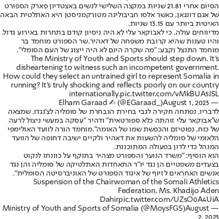
הסיום אחרי 21.81 שניות במקצה השלישי לנשים באצטדיון פארק הספורט
של אגם דונגאן, כאשר אלסו חביבולינה מטורקמניסטן היא האתלטית הבאה
האיטית ביותר עם 13.15 שניות.
מדיווחים עולה, כי לאבוקאר עלי לא היה ניסיון קודם בתחרות באירוע גדול,
והיו טענות שהיא קרובת משפחה של דאהיר
.
שר הספורט מוחמד בר
מוחמד התנצל וקבע: "מה שקרה היום לא היה ייצוג של העם הסומלי".
The Ministry of Youth and Sports should step down. It's
disheartening to witness such an incompetent government.
How could they select an untrained girl to represent Somalia in
running? It's truly shocking and reflects poorly on our country
internationally.
pic.twitter.com/vMkBUA5JSL
August 1, 2023
— Elham Garaad ✍︎ (@EGaraad_)
לדבריו, נפתחה חקירה לגבי בחירת הנבחרת של סומליה לצ'נגדו, שמצאה
ש"אבוקאר עלי זוהתה כלא ספורטאית" ודהיר "עסקה במעשי ניצול לרעה
של כוח, נפוטיזם והכפשת שמו של האומה".
מוחמד הורה לוועד האולימפי
הלאומי של סומליה להשעות את דאהיר ולקיים ישיבה דחופה של הוועד
המנהל כדי לדון בפעולה המתוכננת
.
הוא הוסיף: "משרד הנוער והספורט מצהיר בתוקף על כוונתו לנקוט
בצעדים משפטיים הן נגד יו"ר התאחדות האתלטיקה של סומליה והן נגד
אנשים האחראים לזיוף של איגוד הספורט של האוניברסיטה הסומלית".
Suspension of the Chairwoman of the Somali Athletics
Federation, Ms. Khadijo Aden
Dahir
pic.twitter.com/UZsO0A4UiA
August
— Ministry of Youth and Sports of Somalia (@MoysFGS)
2, 2023