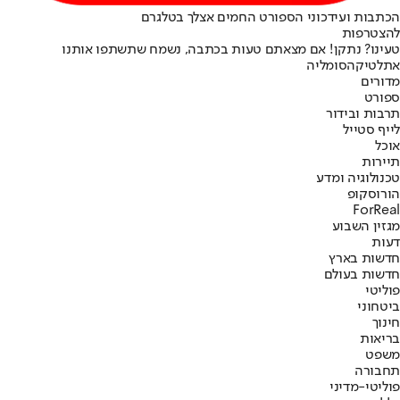
הכתבות ועידכוני הספורט החמים אצלך בטלגרם
להצטרפות
טעינו? נתקן! אם מצאתם טעות בכתבה, נשמח שתשתפו אותנו
אתלטיקה
סומליה
מדורים
ספורט
תרבות ובידור
לייף סטייל
אוכל
תיירות
טכנולוגיה ומדע
הורוסקופ
ForReal
מגזין השבוע
דעות
חדשות בארץ
חדשות בעולם
פוליטי
ביטחוני
חינוך
בריאות
משפט
תחבורה
פוליטי-מדיני