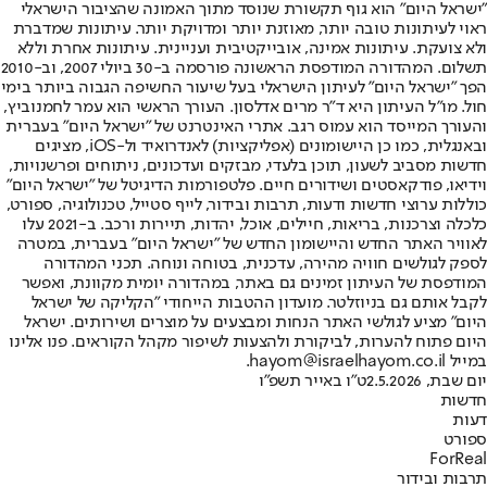
"ישראל היום" הוא גוף תקשורת שנוסד מתוך האמונה שהציבור הישראלי
ראוי לעיתונות טובה יותר, מאוזנת יותר ומדויקת יותר. עיתונות שמדברת
ולא צועקת. עיתונות אמינה, אובייקטיבית ועניינית. עיתונות אחרת וללא
תשלום. המהדורה המודפסת הראשונה פורסמה ב-30 ביולי 2007, וב-2010
הפך "ישראל היום" לעיתון הישראלי בעל שיעור החשיפה הגבוה ביותר בימי
חול. מו"ל העיתון היא ד"ר מרים אדלסון. העורך הראשי הוא עמר לחמנוביץ,
והעורך המייסד הוא עמוס רגב. אתרי האינטרנט של "ישראל היום" בעברית
ובאנגלית, כמו כן היישומונים (אפליקציות) לאנדרואיד ול-iOS, מציגים
חדשות מסביב לשעון, תוכן בלעדי, מבזקים ועדכונים, ניתוחים ופרשנויות,
וידיאו, פודקאסטים ושידורים חיים. פלטפורמות הדיגיטל של "ישראל היום"
כוללות ערוצי חדשות ודעות, תרבות ובידור, לייף סטייל, טכנולוגיה, ספורט,
כלכלה וצרכנות, בריאות, חיילים, אוכל, יהדות, תיירות ורכב. ב-2021 עלו
לאוויר האתר החדש והיישומון החדש של "ישראל היום" בעברית, במטרה
לספק לגולשים חוויה מהירה, עדכנית, בטוחה ונוחה. תכני המהדורה
המודפסת של העיתון זמינים גם באתר, במהדורה יומית מקוונת, ואפשר
לקבל אותם גם בניוזלטר. מועדון ההטבות הייחודי "הקליקה של ישראל
היום" מציע לגולשי האתר הנחות ומבצעים על מוצרים ושירותים. ישראל
היום פתוח להערות, לביקורת ולהצעות לשיפור מקהל הקוראים. פנו אלינו
במייל hayom@israelhayom.co.il.
יום שבת, 2.5.2026
ט"ו באייר תשפ"ו
חדשות
דעות
ספורט
ForReal
תרבות ובידור