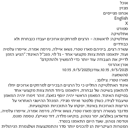
אוכל
מגזין
אנחנו מגייסים
English
X
ספורט
אתלטיקה
אתלטיקה: לראשונה - הרצים למרחקים ארוכים יעבדו כנבחרת ולא
כבודדים
עשרה רצים, ביניהם מארו טפרי, גשאו איילה, גירמה אמרה, איימרו עלמיה
ועוד, יתאמנו תחת צוות מקצועי אחד • גל לוי, מנכ"ל האיגוד: "הגיע הזמן
לדייק את העבודה עוד יותר כדי להמשיך ולהתקדם"
אורן אהרוני
9/5/2023, 10:15
,עודכן
9/5/2023, 10:15
0
השמעה
מארו טפרי. צילום: .
איגוד האתלטיקה החליט כי כל הרצים הבכירים למרחקים ארוכים יחלו
להתאמן בשיטה של נבחרת, ויתאמנו ביחד תחת צוות מקצועי אחד
בפיקוח האיגוד. המאמן הראשי יהיה יוסף גזאצ'ו, זוהר זימרו יהיה המאמן
שיעבוד לצידו, כשדן סלפטר ואיתי מגידי, המנהל ההישגי האחראי על
הריצות הארוכות באיגוד, יפקחו על התוכניות המקצועיות.
מדובר בעשרה רצים: מארו טפרי, גשאו איילה, גירמה אמרה, איימרו עלמיה,
גודאדאן באלצ'או, ימר גטהון, בוקיאו מלדה, דוד טאייצ'ו, טסמה מוגס,
וטדסה גטהון, שעד היום התאמנו בנפרד.
המטרות העיקריות הן להכניס יותר סדר והתמקצעות ושלצמרת הניהולית