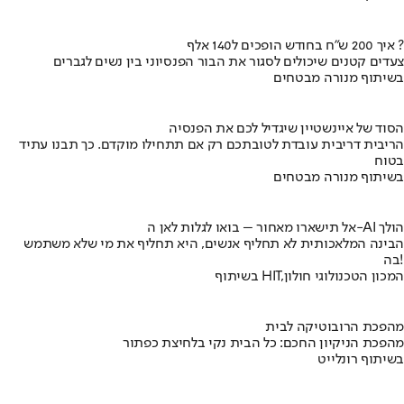
איך 200 ש"ח בחודש הופכים ל140 אלף ?
צעדים קטנים שיכולים לסגור את הבור הפנסיוני בין נשים לגברים
בשיתוף מנורה מבטחים
הסוד של איינשטיין שיגדיל לכם את הפנסיה
הריבית דריבית עובדת לטובתכם רק אם תתחילו מוקדם. כך תבנו עתיד
בטוח
בשיתוף מנורה מבטחים
אל תישארו מאחור – בואו לגלות לאן ה-AI הולך
הבינה המלאכותית לא תחליף אנשים, היא תחליף את מי שלא משתמש
בה!
בשיתוף HIT,המכון הטכנולוגי חולון
מהפכת הרובוטיקה לבית
מהפכת הניקיון החכם: כל הבית נקי בלחיצת כפתור
בשיתוף רונלייט