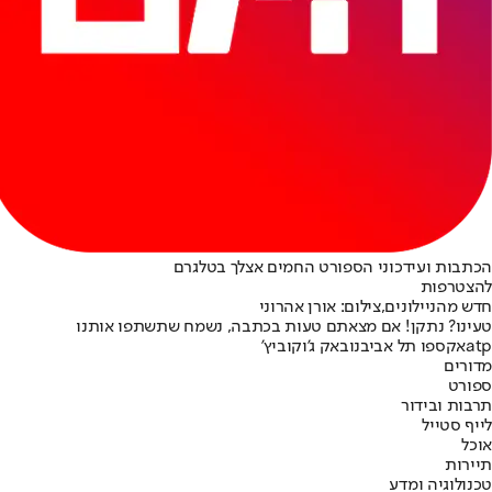
הכתבות ועידכוני הספורט החמים אצלך בטלגרם
להצטרפות
חדש מהניילונים,צילום: אורן אהרוני
טעינו? נתקן! אם מצאתם טעות בכתבה, נשמח שתשתפו אותנו
atp
אקספו תל אביב
נובאק ג'וקוביץ'
מדורים
ספורט
תרבות ובידור
לייף סטייל
אוכל
תיירות
טכנולוגיה ומדע