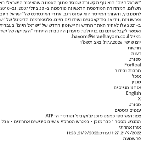
"ישראל היום" הוא גוף תקשורת שנוסד מתוך האמונה שהציבור הישראלי ראוי 
ת
ופרשנויות, וידיאו, פודקאסטים ושידורים חיים. פלטפורמות הדיגיטל של "ישרא
ב-2021 עלו לאוויר האתר החדש והיישומון החדש של "ישראל היום" בע
ואפשר לקבל אותם גם בניוזלטר. מועדון ההטבות הייחודי "הקליקה של ישרא
במייל hayom@israelhayom.co.il.
יום שישי, 17.7.2026
ג' באב תשפ"ו
חדשות
דעות
ספורט
ForReal
תרבות ובידור
אוכל
מגזין
אנחנו מגייסים
English
X
ספורט
ענפים נוספים
צפו: האקספו כמעט מוכן לג'וקוביץ' וטורניר ה-ATP‏
המגרש מספר 1 כבר מוכן • במגרש המרכזי עושים פינישים אחרונים • אבל המתחם מתחיל לקרום עור וגידים לקראת תחרות הטניס הגדולה בשנים האחרונים
אורן אהרוני
21/9/2022, 11:27
,עודכן
21/9/2022, 11:28
0
השמעה