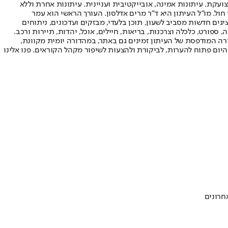
ועקת. עיתונות אמינה, אובייקטיבית ועניינית. עיתונות אחרת וללא
עור החשיפה הגבוה ביותר בימי חול. מו"ל העיתון היא ד"ר מרים אדלסון. העורך הראשי הוא עמר
 והעורך המייסד הוא עמוס רגב. אתרי האינטרנט של "ישראל היום" בעברית ובאנגלית, כמו כן היישומונים (אפליקציות) לאנדרואיד ול-iOS, מציגים חדשות מסביב לשעון, תוכן בלעדי, מבזקים ועדכונים, ניתוחים
, ספורט, כלכלה וצרכנות, בריאות, חיילים, אוכל, יהדות, תיירות ורכב.
דורה המודפסת של העיתון זמינים גם באתר, במהדורה יומית מקוונת,
היום פתוח להערות, לביקורת ולהצעות לשיפור מקהל הקוראים. פנו אלינו