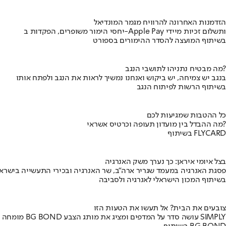
הזדמנות האחרונה להרוויח מגמר המונדיאל
יחסי הימור משופרים, הפקדות ב-Apple Pay ותשלום זכיות מיידי
בשיתוף המועצה להסדר ההימורים בספורט
מה מבטיח נתניהו לתושבי הנגב?
בנגב יש צמיחה, יש ביקוש ואנחנו נמשיך לראות את הנגב ולפתח אותו
בשיתוף הרשות לפיתוח הנגב
כל ההטבות שמגיעות לכם
מה ההבדל בין מועדון תעופה וכרטיס אשראי?
בשיתוף FLYCARD
בצל איומי איראן: כך נערך משק האנרגיה
פסגת האנרגיה במעמד שגריר ארה"ב, שר האנרגיה ובכירי התעשייה בישראל
בשיתוף המכון הישראלי לאנרגיה ולסביבה
צובעים את הבית? אל תעשו את הטעות הזו
מומחה BG BOND עושה סדר על המדפים ומציג את מותג הצבע SIMPLY