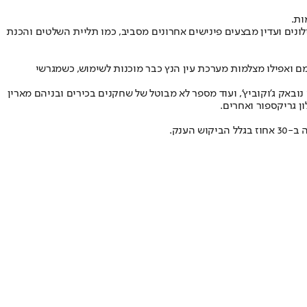
ות.
נים ועדין מבצעים פינישים אחרונים מסביב, כמו תליית השלטים והכנת
פט והשחקנים מונחים במקומם ואפילו מצלמות מערכת עין הנץ כבר מוכנות לשימוש, כשמגרשי
יל אחד משחקני הטניס הטובים בעולם, הסרבי נובאק ג'וקוביץ', ועוד מספר לא מבוטל של שחקנים בכירים ובניהם מארין
ון גריקספור ואחרים.
ענק.