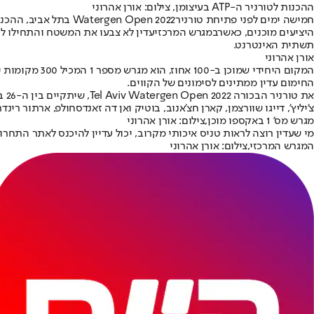
ההכנות לטורניר ה-ATP בעיצומן, צילום: אורן אהרוני
חמישה ימים לפני פתיחת טורניר
Watergen Open 2022 בתל אביב
, ההכנ
היציעים מוכנים, כאשר
במגרש המרכזי
עדין לא צבעו את המשטח והתחילו לת
תשתית האינטרנט.
אורן אהרוני
המקום היחידי
החימום עדין ממתינים לסימונים של הקווים.
צ'יליץ', דייגו שוורצמן, קארן חצ'אנוב, בוטיק ואן דה זאנדסחולפ, ארתור רינ
מגרש מס' 1 באקספו מוכן,צילום: אורן אהרוני
מי שעדין רוצה לראות טניס איכותי מקרוב, יכול עדיין להיכנס לאתר התחרות, שם נותרו
המגרש המרכזי,צילום: אורן אהרוני