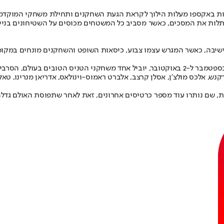
ות באקספו מעלות הילוך לקראת הגעת השחקנים ותחילת משחקי המוקדמ
לות את המסכים, כאשר מסביב כל המשטחים מכוסים על השטיחונים בניילו
 שמוכן ב-100 אחוז, הוא מגרש מספר 1 המכיל 300 מקומות ישיבה, כאשר המגרש עצמו צבוע, כיסאות השו
את טורניר הבכורה Tel Aviv Watergen Open 2022, שיתקיים בין ה-26 בספטמבר ל-2 באוקטובר, יוב
דרקנש, אלכס מולצ׳ן, אסלן קרצב, אלברט ראמוס-וינולאס, אדריאן מנרינו, טאל
 עוד מספר כרטיסים אחרונים, זאת לאחר שתפוסת האולם גדלה ב-30 אחוז בגלל הביקוש ה