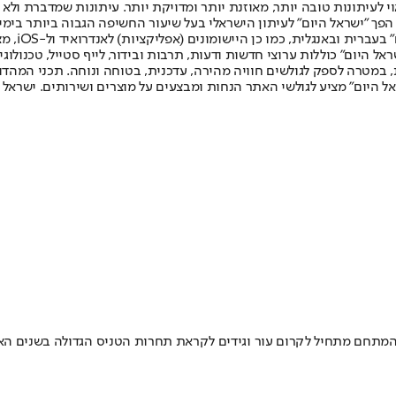
לעיתונות טובה יותר, מאוזנת יותר ומדויקת יותר. עיתונות שמדברת ולא צ
שלום. המהדורה המודפסת הראשונה פורסמה ב-30 ביולי 2007, וב-2010 הפך "ישראל היום" לעיתון הישראלי בעל שי
לחמנוביץ,
ל היום" כוללות ערוצי חדשות ודעות, תרבות ובידור, לייף סטייל, טכנולוגיה
ברית, במטרה לספק לגולשים חוויה מהירה, עדכנית, בטוחה ונוחה. תכני המה
ל היום" מציע לגולשי האתר הנחות ומבצעים על מוצרים ושירותים. ישראל 