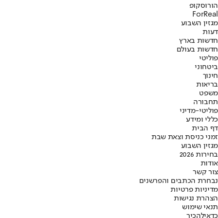
הורוסקופ
ForReal
מגזין השבוע
דעות
חדשות בארץ
חדשות בעולם
פוליטי
ביטחוני
חינוך
בריאות
משפט
תחבורה
פוליטי-מדיני
כללי ומידע
דף הבית
זמני כניסת וצאת שבת
מגזין השבוע
בחירות 2026
אודות
צור קשר
נבחרת הכתבים והפרשנים
מדיניות פרטיות
הצהרת נגישות
תנאי שימוש
כדאי
להכיר