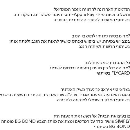
הזדמנות האחרונה להרוויח מגמר המונדיאל
יחסי הימור משופרים, הפקדות ב-Apple Pay ותשלום זכיות מיידי
בשיתוף המועצה להסדר ההימורים בספורט
מה מבטיח נתניהו לתושבי הנגב?
בנגב יש צמיחה, יש ביקוש ואנחנו נמשיך לראות את הנגב ולפתח אותו
בשיתוף הרשות לפיתוח הנגב
כל ההטבות שמגיעות לכם
מה ההבדל בין מועדון תעופה וכרטיס אשראי?
בשיתוף FLYCARD
בצל איומי איראן: כך נערך משק האנרגיה
פסגת האנרגיה במעמד שגריר ארה"ב, שר האנרגיה ובכירי התעשייה בישראל
בשיתוף המכון הישראלי לאנרגיה ולסביבה
צובעים את הבית? אל תעשו את הטעות הזו
מומחה BG BOND עושה סדר על המדפים ומציג את מותג הצבע SIMPLY
בשיתוף BG BOND