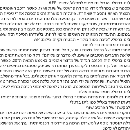
ג'ינו ברטלי. הוביל גם מחוץ למסלול, צילום: AFP
מספרים שבמהלך מרוץ טור דה 
הפציר האיש, והסביר שאחרת, איטליה הסוערת והמסוכסכת אחרי ניסיון ההת
כפי שיתברר עשרות שנים אחר כך, מניעת מלחמת אזרחים בארצו לא היתה מ
יהודים ופרטיזנים, שנזדקקו נואשות לזהות בדויה. כדי לשרוד באיטליה הפ
בלי תעודות שכאלה לא ניתן היה להתאכסן בפנסיונים, לעבור בין מחסומי בד
במקום. התעודות המזויפות העניקו סיכוי לחיות. בלעדיהן הסיכוי הזה שאף
ג'ינו ברטלי. "אזכה בטור כולו" - הבטיח וקיים,צילום: AP
תעודות מזויפות כדי לחיות
אחרי מותו של ברטלי בשנת 2000, החל ויכוח בענ
ש"את הדברים הטובים עושים, לא מדברים עליהם". חלק מן המשתתפים האחרים שעוד היו בחיים הזכירו או
ג'ינו ברטל
בארצו, ועל כך התבסס חלקו במערך מחתרתי שסיפק מסמכים מזויפים ליהו
הכנת תעודות מזויפות דרשה כמה שלבים. ראשית, צריך היה להשיג תעודות
להדביק את התצלומים בתעודות ולהעביר אותן לניצולים. בכל אחד מהשלב
הואיל והרשת, שנוסדה על ידי הרב נתן קסוטו, כללה אנשי כמורה באזור ט
כמועמד טוב לשליחות המסוכנת. הוא נהג לצאת לאימוני רכיבה מחוץ לעיר, ו
ג'ינו ברטלי. חסיד אומות עולם,
את הצילומים והתעודות הסתיר ברטלי בתוך שלדת אופניו, ובזכות פרסומו
דעתו לחשוד באליל כמו ג'ינו ברטלי.
לבקשתו של הארכיבישוף
חוקרים מסוימים משוכנעים שברטלי סייע בהצלה של מאות יהודים. אחרים נ
מבקשה אישית של אליה דלה קוסטה, הארכיבישוף של פירנצה, שנתן את הה
דלה קוסטה נוסף על משרתו הרמה בהיררכיה הכנסייתית, ערך את הנישואין
יהודים לא נדמו.