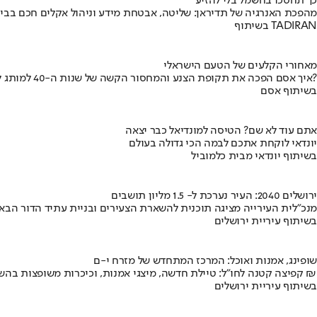
כך תחסכו בחשמל בלי להזיע
מהפכת האנרגיה של תדיראן: שליטה, אבטחת מידע וניהול אקלים חכם בבי
בשיתוף TADIRAN
מאחורי הקלעים של הטעם הישראלי
איך אסם הפכה את תקופת הצנע והמחסור הקשה של שנות ה-40 למותג לאומי?
בשיתוף אסם
אתם עוד לא שם? הטיסה למונדיאל כבר יצאה
יונדאי לוקחת אתכם לבמה הכי גדולה בעולם
בשיתוף יונדאי מבית כלמוביל
ירושלים 2040: העיר נערכת ל- 1.5 מליון תושבים
מנכ"לית העירייה מציגה תוכנית להשארת הצעירים ובניית עתיד הדור הבא
בשיתוף עיריית ירושלים
שופינג, אמנות ואוכל: המרכז המתחדש של מזרח י-ם
קפיצה קטנה לחו"ל: טיילת חדשה, מיצגי אמנות, וכיכרות משופצות בהשקעה של 100 מיליון ₪
בשיתוף עיריית ירושלים