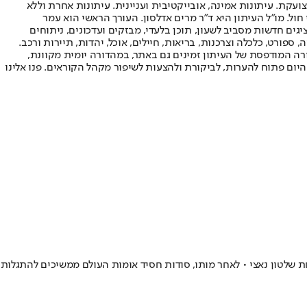
ועקת. עיתונות אמינה, אובייקטיבית ועניינית. עיתונות אחרת וללא
עור החשיפה הגבוה ביותר בימי חול. מו"ל העיתון היא ד"ר מרים אדלסון. העורך הראשי הוא עמר
 והעורך המייסד הוא עמוס רגב. אתרי האינטרנט של "ישראל היום" בעברית ובאנגלית, כמו כן היישומונים (אפליקציות) לאנדרואיד ול-iOS, מציגים חדשות מסביב לשעון, תוכן בלעדי, מבזקים ועדכונים, ניתוחים
, ספורט, כלכלה וצרכנות, בריאות, חיילים, אוכל, יהדות, תיירות ורכב.
דורה המודפסת של העיתון זמינים גם באתר, במהדורה יומית מקוונת,
היום פתוח להערות, לביקורת ולהצעות לשיפור מקהל הקוראים. פנו אלינו
ת שלטון נאצי • לאחר מותו, סודות חסיד אומות העולם ממשיכים להתגלות