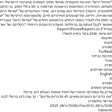
"ישראל היום" הוא גוף תקשורת שנוסד מתוך האמונה שהציבור הישראלי ראוי 
ת
ופרשנויות, וידיאו, פודקאסטים ושידורים חיים. פלטפורמות הדיגיטל של "ישרא
ב-2021 עלו לאוויר האתר החדש והיישומון החדש של "ישראל היום" בע
ואפשר לקבל אותם גם בניוזלטר. מועדון ההטבות הייחודי "הקליקה של ישרא
במייל hayom@israelhayom.co.il.
יום שישי, 5.6.2026
כ' בסיון תשפ"ו
חדשות
דעות
ספורט
ForReal
תרבות ובידור
אוכל
מגזין
אנחנו מגייסים
English
X
ספורט
ענפים נוספים
צדיק על אופניים: סיפורו של חסיד אומות העולם ג'ינו ברטלי
"את הדברים הטובים עושים, לא מדברים עליהם" • כך ענה ג'ינו ברטלי לב
אריאל בולשטיין
28/4/2022, 05:12
,עודכן
28/4/2022, 05:23
0
השמעה