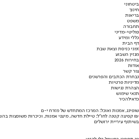
ביטחוני
חינוך
בריאות
משפט
תחבורה
פוליטי-מדיני
כללי ומידע
דף הבית
זמני כניסת וצאת שבת
מגזין השבוע
בחירות 2026
אודות
צור קשר
נבחרת הכתבים והפרשנים
מדיניות פרטיות
הצהרת נגישות
תנאי שימוש
כדאי
להכיר
שופינג, אמנות ואוכל: המרכז המתחדש של מזרח י-ם
קפיצה קטנה לחו"ל: טיילת חדשה, מיצגי אמנות, וכיכרות משופצות בהשקעה של 100 מיליון ₪
בשיתוף עיריית ירושלים