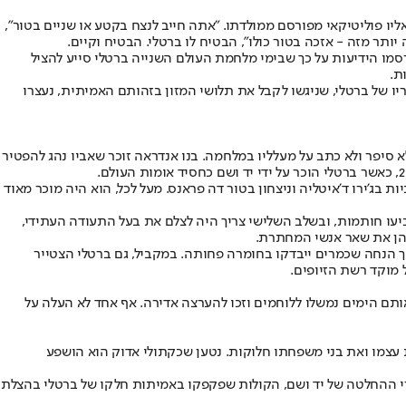
הררי מכריע, התקשר אליו פוליטיקאי מפורסם ממולדתו. "אתה חייב לנצח בקטע או שניים בטור",
תר מזה - אזכה בטור כולו", הבטיח לו ברטלי. הבטיח וקיים.
מו הידיעות על כך שבימי מלחמת העולם השנייה ברטלי סייע להציל
ת.
ריו של ברטלי, שניגשו לקבל את תלושי המזון בזהותם האמיתית, נעצרו
בחייו הוא לא סיפר ולא כתב על מעלליו במלחמה. בנו אנדראה זוכר שאביו נהג להפטיר
, כבר היו באמתחתו שתי זכיות בג'ירו ד'איטליה וניצחון בטור דה פראנס. מעל לכל, הוא היה מוכר מאוד
יעו חותמות, ובשלב השלישי צריך היה לצלם את בעל התעודה העתידי,
והן את שאר אנשי המחתרת.
וך הנחה שכמרים ייבדקו בחומרה פחותה. במקביל, גם ברטלי הצטייר
 מוקד רשת הזיופים.
ותם הימים נמשלו ללוחמים וזכו להערצה אדירה. אף אחד לא העלה על
ת עצמו ואת בני משפחתו חלוקות. נטען שכקתולי אדוק הוא הושפע
חרי ההחלטה של יד ושם, הקולות שפקפקו באמיתות חלקו של ברטלי בהצלת