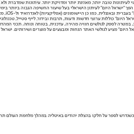
לעיתונות טובה יותר, מאוזנת יותר ומדויקת יותר. עיתונות שמדברת ולא צ
שלום. המהדורה המודפסת הראשונה פורסמה ב-30 ביולי 2007, וב-2010 הפך "ישראל היום" לעיתון הישראלי בעל שי
לחמנוביץ,
ל היום" כוללות ערוצי חדשות ודעות, תרבות ובידור, לייף סטייל, טכנולוגיה
ברית, במטרה לספק לגולשים חוויה מהירה, עדכנית, בטוחה ונוחה. תכני המה
ל היום" מציע לגולשי האתר הנחות ומבצעים על מוצרים ושירותים. ישראל 
נו כשנדרש לספר על חלקו בהצלת יהודים באיטליה במהלך מלחמת העולם תח