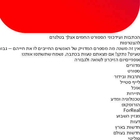
הכתבות ועידכוני הספורט החמים אצלך בטלגרם
להצטרפות
אין זה משנה מה מספרם המדויק של האנשים החייבים לו את חייהם – גבורת
טעינו? נתקן! אם מצאתם טעות בכתבה, נשמח שתשתפו אותנו
אופניים
יום הזיכרון לשואה ולגבורה
מדורים
ספורט
תרבות ובידור
לייף סטייל
אוכל
תיירות
טכנולוגיה ומדע
הורוסקופ
ForReal
מגזין השבוע
דעות
חדשות בארץ
חדשות בעולם
פוליטי