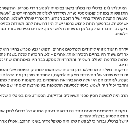
פראנס של שנת 1948, כאשר רוכב האופניים האיטלקי ג'ינו ברטלי נח במלון בקאן בציפייה לקטע 
נקשות במנהיג קומוניסטי נערץ, תידרדר לאלימות ולמרחץ דמים. "אעשה יו
עשה ההצלה היחיד בחייו של הרוכב הנודע. רק אחרי שהלך לעולמו, התפרס
אשיסטית, ובהמשך תחת כיבוש גרמני ישיר, היו דרושות להם תעודות מזויפו
יקה ברחובות או לקבל מן הרשויות תלושי מזון. יהודים בפירנצה, עיר מגו
 לאפס.
יין השתתפותו ברשת שסידרה תיעוד מזויף ליהודים ולנרדפים אחרים. הקושי נבע מכך ש
תו, אחרים - לא. ההכרעה נפלה בשנת 2013, כאשר ברטלי הוכר על ידי יד ושם כחסיד אומות העולם.
י היה הכוכב הגדול של מרוצי אופניים באמצע המאה ה־20. כאשר פרצה מלחמת העולם השנייה והתחרויות פסקו
דים.
 ריקות. בשלב הבא מילאו בהן פרטים שהותאמו למחזיק הפוטנציאלי והטב
ים נדרש שינוע של התעודות ממקום למקום, והתפקיד סיכן הן את השליח 
וסקנה, לעיתים הם היו אלה שהעבירו את החומרים בין מקומות מסתור, מת
הדבר יכול היה לשמש כיסוי לנסיעות התכופות בין פירנצה לאסיזי, שם פעל
 הרב היה למעשה חסין מפני תשאולים ובדיקות. הספורטאים באיטליה של א
וקבים במספרים צנועים יותר. גם הדעות בעניין המניע של ברטלי לסכן א
וראה לסייע בהצלת יהודים.
 של ברטלי, וברור כי לבקשה שלו היה משקל אדיר בעיני הרוכב. אפילו א