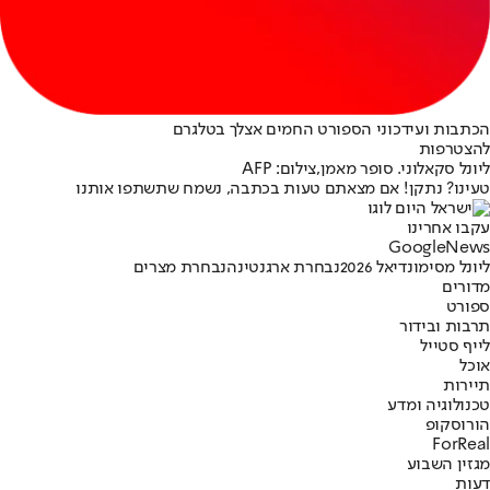
הכתבות ועידכוני הספורט החמים אצלך בטלגרם
להצטרפות
ליונל סקאלוני. סופר מאמן,צילום: AFP
טעינו? נתקן! אם מצאתם טעות בכתבה, נשמח שתשתפו אותנו
עקבו אחרינו
G
o
o
g
l
e
News
ליונל מסי
מונדיאל 2026
נבחרת ארגנטינה
נבחרת מצרים
מדורים
ספורט
תרבות ובידור
לייף סטייל
אוכל
תיירות
טכנולוגיה ומדע
הורוסקופ
ForReal
מגזין השבוע
דעות