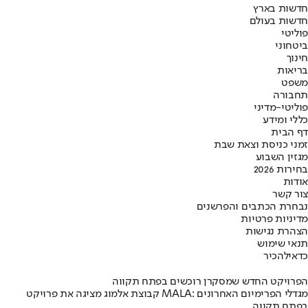
חדשות בארץ
חדשות בעולם
פוליטי
ביטחוני
חינוך
בריאות
משפט
תחבורה
פוליטי-מדיני
כללי ומידע
דף הבית
זמני כניסת וצאת שבת
מגזין השבוע
בחירות 2026
אודות
צור קשר
נבחרת הכתבים והפרשנים
מדיניות פרטיות
הצהרת נגישות
תנאי שימוש
כדאי
להכיר
הפרויקט החדש שמסקרן רוכשים בפתח תקווה
קבוצת אלמוג מציגה את פרויקט MALA: מגדלי הפרימיום האחרונים
בפתח תקווה