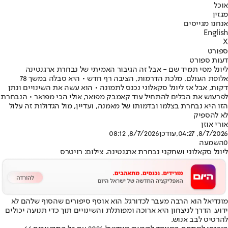
אוכל
מגזין
אנחנו מגייסים
English
X
ספורט
דעות ספורט
ליונל מסי תמיד שם - אבל זה הגיבור האמיתי של נבחרת ארגנטינה
אלופת העולם, מלכת הדרמות, הציבה רף חדש • היא סבלה במשך 78
דקות, אבל אז ליונל סקאלוני נכנס לתמונה • הוא עשה את השינויים ונתן
לפרעוש את הכלים להתחיל עוד קאמבק מפואר, אולי הכי מפואר • הנבחרת
הזו היא נבחרת בצלמו ובדמותו של מאמנה, ועדיין, מול הגדולות זה עלול
לא להספיק
אורי אוזן
8/7/2026, 04:27
,עודכן
8/7/2026, 08:12
0
השמעה
ליונל סקאלוני ושחקני נבחרת ארגנטינה. צילום: רויטרס
מונדיאל הוא הרבה מעבר לכדורגל, הוא אוסף סיפורים שהסוף שלהם לא
ידוע, הדרך לניצחון היא ארוכה ומפותלת והשינויים תוך כדי תנועה יכולים
להרטיט לבב אנוש.