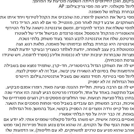
ביקום, ואכן לחילופים הייתה השפעה מכרעת על המהפך.
ליונל סקאלוני. ידע מה מסי צריך,צילום: AP
נבחרת בצלמו של מאמנה
מסי בישל את הראשון לרומרו, מה שהכניס את הקהל לטירוף ויחד איתו את
השחקנים. ארבע דקות לאחר מכן, מונטייל, מי אם לא הוא, הוריד כדור
למסי ששלח את הכדור לחיבורים, ומשם ארגנטינה נישאה על גלי הטירוף
והאופוריה מהקהל והספסל. אנסו פרננדס, מבישול אדיר של לאוטרו
מרטינס, שלח את ארגנטינה לרבע הגמר בעוד משחק בלתי נשכח.
ארגנטינה היא נבחרת בצלמו ובדמותו של מאמנה, מלאת רגש, נעה
כמטוטלת בין עצב לשמחה, יודעת לאלתר כשצריך ובעיקר יודעת לצאת
מצרות שנבחרות יציבות יותר לא נכנסות אליהן (ספרד לדוגמה, ויש שיגידו
צרפת הנוכחית).
יש לה את השחקן הגדול בהיסטוריה, חד-קרן, שתמיד נמצא שם בשבילה
והדמעות שלו בסיום לא השאירו עין יבשה, אבל זה לא יספיק לנצח.
ליונל מסי בטירוף. תמיד נמצא שם בשביל ארגנטינה,צילום: רויטרס
מול הגדולות זה לא יספיק
יש לה גם הרבה בעיות. חוליית ההגנה פגיעה מאוד, רומרו אמנם מבקיע,
אבל מתקשה באחד על אחד, וליסנדרו מרטינס הגיע לעונה הזו אחרי שנה
בחוץ בגלל פציעת רצועות. שני החלוצים מספקים רק רגעים ספורדיים של
איכות, וברוב המשחק הם עובדים בשביל מסי ופחות מסכנים את השער.
אז מול קייפ ורדה ומצרים זה הספיק בקושי, אבל בהמשך, מול הגדולות
באמת, זה כבר יהיה על סף הבלתי אפשרי.
ואסיים בנימה אישית. יש משהו בליונל סקאלוני שממיס אותי. לא יודע אם
זו שפת הגוף שלו על הקווים, זה שהוא אדם צנוע ונטול מניירות (אני ממש
אוהב שהוא מגיע עם טרנינג למשחקים, לא עם חליפות), או הדמעות שלו