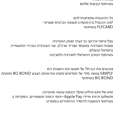
בשיתוף קבוצת אלמוג
כל ההטבות שמגיעות לכם
מה ההבדל בין מועדון תעופה וכרטיס אשראי?
בשיתוף FLYCARD
בצל איומי איראן: כך נערך משק האנרגיה
פסגת האנרגיה במעמד שגריר ארה"ב, שר האנרגיה ובכירי התעשייה
בישראל ובעולם
בשיתוף המכון הישראלי לאנרגיה ולסביבה
צובעים את הבית? אל תעשו את הטעות הזו
מומחה BG BOND עושה סדר על המדפים ומציג את מותג הצבע SIMPLY
בשיתוף BG BOND
שיא של 600 מיליון שקל: הטוטו עושה מהפיכה
יחסי הימור משופרים, הפקדות ב-Apple Pay ותשלום זכיות מיידי
בשיתוף המועצה להסדר ההימורים בספורט