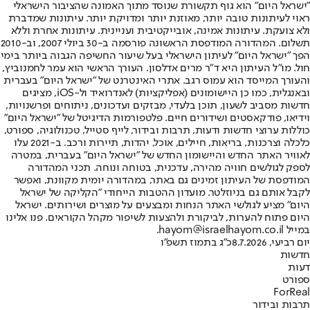
"ישראל היום" הוא גוף תקשורת שנוסד מתוך האמונה שהציבור הישראלי
ראוי לעיתונות טובה יותר, מאוזנת יותר ומדויקת יותר. עיתונות שמדברת
ולא צועקת. עיתונות אמינה, אובייקטיבית ועניינית. עיתונות אחרת וללא
תשלום. המהדורה המודפסת הראשונה פורסמה ב-30 ביולי 2007, וב-2010
הפך "ישראל היום" לעיתון הישראלי בעל שיעור החשיפה הגבוה ביותר בימי
חול. מו"ל העיתון היא ד"ר מרים אדלסון. העורך הראשי הוא עמר לחמנוביץ,
והעורך המייסד הוא עמוס רגב. אתרי האינטרנט של "ישראל היום" בעברית
ובאנגלית, כמו כן היישומונים (אפליקציות) לאנדרואיד ול-iOS, מציגים
חדשות מסביב לשעון, תוכן בלעדי, מבזקים ועדכונים, ניתוחים ופרשנויות,
וידיאו, פודקאסטים ושידורים חיים. פלטפורמות הדיגיטל של "ישראל היום"
כוללות ערוצי חדשות ודעות, תרבות ובידור, לייף סטייל, טכנולוגיה, ספורט,
כלכלה וצרכנות, בריאות, חיילים, אוכל, יהדות, תיירות ורכב. ב-2021 עלו
לאוויר האתר החדש והיישומון החדש של "ישראל היום" בעברית, במטרה
לספק לגולשים חוויה מהירה, עדכנית, בטוחה ונוחה. תכני המהדורה
המודפסת של העיתון זמינים גם באתר, במהדורה יומית מקוונת, ואפשר
לקבל אותם גם בניוזלטר. מועדון ההטבות הייחודי "הקליקה של ישראל
היום" מציע לגולשי האתר הנחות ומבצעים על מוצרים ושירותים. ישראל
היום פתוח להערות, לביקורת ולהצעות לשיפור מקהל הקוראים. פנו אלינו
במייל hayom@israelhayom.co.il.
יום רביעי, 8.7.2026
כ"ג בתמוז תשפ"ו
חדשות
דעות
ספורט
ForReal
תרבות ובידור