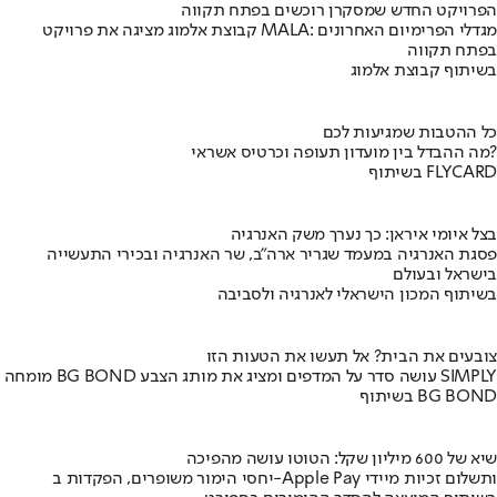
הפרויקט החדש שמסקרן רוכשים בפתח תקווה
קבוצת אלמוג מציגה את פרויקט MALA: מגדלי הפרימיום האחרונים
בפתח תקווה
בשיתוף קבוצת אלמוג
כל ההטבות שמגיעות לכם
מה ההבדל בין מועדון תעופה וכרטיס אשראי?
בשיתוף FLYCARD
בצל איומי איראן: כך נערך משק האנרגיה
פסגת האנרגיה במעמד שגריר ארה"ב, שר האנרגיה ובכירי התעשייה
בישראל ובעולם
בשיתוף המכון הישראלי לאנרגיה ולסביבה
צובעים את הבית? אל תעשו את הטעות הזו
מומחה BG BOND עושה סדר על המדפים ומציג את מותג הצבע SIMPLY
בשיתוף BG BOND
שיא של 600 מיליון שקל: הטוטו עושה מהפיכה
יחסי הימור משופרים, הפקדות ב-Apple Pay ותשלום זכיות מיידי