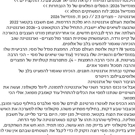
היכנסו למתחם המיוחד לקראת מונדיאל 2026 עם כל התקצירים >>
מונדיאל 2026: הסגלים המלאים של כל הנבחרות >>
מונדיאל 2026: לוח המשחקים המלא >>
ארגנטינה - מצרים 2:3 // כאן 11, מונדיאל 2026
אלופת העולם ארגנטינה היא מלכת הדרמות, ואם חשבנו בקטאר 2022
שהגענו לשיאים שלא יישברו, התחיל שלב הנוקאאוט ב-2026 וארגנטינה
העלתה את הרף לגבהים חדשים. אז אחרי
הניצחון מורט העצבים בהארכה
על קייפ ורדה
, הגיע
משחק שמינית הגמר מול מצרים
- וארגנטינה שוב
הוכיחה שאסור להמעיט בלב של אלופים.
במשך 78 דקות אלופת העולם סבלה. החמצת פנדל של מסי, הרביעית שלו
במונדיאלים והשנייה שלו בטורניר (עוד שני שיאים של מסי - הכי הרבה
בעיטות, 8, והכי הרבה החמצות - 4), מתפרצות קטלניות של המצרים
והרבה תסכול וחוסר אונים.
שחקני נבחרת ארגנטינה חוגגים. הוכיחו שאסור להמעיט בלב של
אלופים,צילום: רויטרס
הגיבור השני של ארגנטינה
אבל אז נכנס הגיבור השני של ארגנטינה לתמונה, ליונל סקאלוני, ועשה את
השינויים שנתנו למסי את הכלים להתחיל עוד קאמבק מפואר, אולי הכי
מפואר.
הוא הכניס את לאוטרו מרטינס, לצידם של מסי ואלברס בחילוף טבעי ומובן,
וכעבור שבע דקות, בחילוף מפתיע משהו, סקאלוני שלח למערכה את האיש
שבעט את הנצח בקטאר, מונטייל, מגן ימני, היום בריבר פלייט, על חשבון
מולינה, בחילוף שהרבה תהו על קנקנו כשארגנטינה על סף הדחה.
אבל סקאלוני ידע בדיוק מה הוא עושה, כמו תמיד. הוא חש את השחקנים,
יודע בדיוק מה מסי רוצה וזקוק לו כדי לקבל את השטחים שבהם אין שני לו