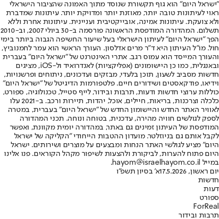
"ישראל היום" הוא גוף תקשורת שנוסד מתוך האמונה שהציבור הישראלי
ראוי לעיתונות טובה יותר, מאוזנת יותר ומדויקת יותר. עיתונות שמדברת
ולא צועקת. עיתונות אמינה, אובייקטיבית ועניינית. עיתונות אחרת וללא
תשלום. המהדורה המודפסת הראשונה פורסמה ב-30 ביולי 2007, וב-2010
הפך "ישראל היום" לעיתון הישראלי בעל שיעור החשיפה הגבוה ביותר בימי
חול. מו"ל העיתון היא ד"ר מרים אדלסון. העורך הראשי הוא עמר לחמנוביץ,
והעורך המייסד הוא עמוס רגב. אתרי האינטרנט של "ישראל היום" בעברית
ובאנגלית, כמו כן היישומונים (אפליקציות) לאנדרואיד ול-iOS, מציגים
חדשות מסביב לשעון, תוכן בלעדי, מבזקים ועדכונים, ניתוחים ופרשנויות,
וידיאו, פודקאסטים ושידורים חיים. פלטפורמות הדיגיטל של "ישראל היום"
כוללות ערוצי חדשות ודעות, תרבות ובידור, לייף סטייל, טכנולוגיה, ספורט,
כלכלה וצרכנות, בריאות, חיילים, אוכל, יהדות, תיירות ורכב. ב-2021 עלו
לאוויר האתר החדש והיישומון החדש של "ישראל היום" בעברית, במטרה
לספק לגולשים חוויה מהירה, עדכנית, בטוחה ונוחה. תכני המהדורה
המודפסת של העיתון זמינים גם באתר, במהדורה יומית מקוונת, ואפשר
לקבל אותם גם בניוזלטר. מועדון ההטבות הייחודי "הקליקה של ישראל
היום" מציע לגולשי האתר הנחות ומבצעים על מוצרים ושירותים. ישראל
היום פתוח להערות, לביקורת ולהצעות לשיפור מקהל הקוראים. פנו אלינו
במייל hayom@israelhayom.co.il.
יום ראשון, 17.5.2026
א' בסיון תשפ"ו
חדשות
דעות
ספורט
ForReal
תרבות ובידור