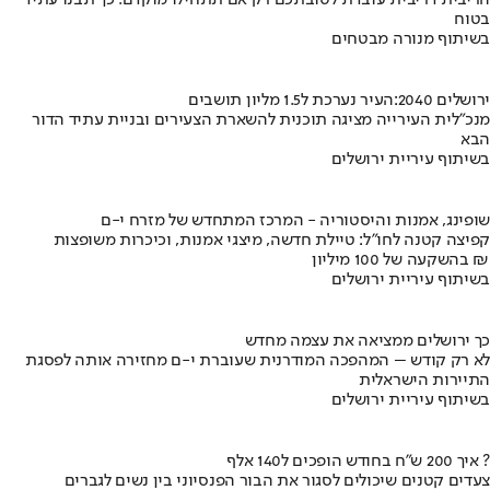
בטוח
בשיתוף מנורה מבטחים
ירושלים 2040:העיר נערכת ל1.5 מליון תושבים
מנכ"לית העירייה מציגה תוכנית להשארת הצעירים ובניית עתיד הדור
הבא
בשיתוף עיריית ירושלים
שופינג, אמנות והיסטוריה - המרכז המתחדש של מזרח י-ם
קפיצה קטנה לחו"ל: טיילת חדשה, מיצגי אמנות, וכיכרות משופצות
בהשקעה של 100 מיליון ₪
בשיתוף עיריית ירושלים
כך ירושלים ממציאה את עצמה מחדש
לא רק קודש – המהפכה המודרנית שעוברת י-ם מחזירה אותה לפסגת
התיירות הישראלית
בשיתוף עיריית ירושלים
איך 200 ש"ח בחודש הופכים ל140 אלף ?
צעדים קטנים שיכולים לסגור את הבור הפנסיוני בין נשים לגברים