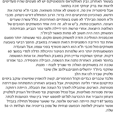
בעשור האחרון, ובין האולטראס והפנאטיקס יש לא מעטים שהיו מעדיפים
לראות את ברק יצחקי זוכה בתואר.
אבל סימטריה אין פה, זו פשוט לא אותה משוואה. מכבי ת"א טרפה את
הדשא, כשהכיוון מהיציעים היה ברור: הרוב המוחלט דורש ניצחון. מכבי
ת"א חטפה מבית"ר לא מעט בשנתיים האחרונות, כולל עשרה שערים
העונה. החשבון פתוח, ב"ש או לא. זה היה אחד המשחקים הטובים של
האלופה היוצאת. אחרי פרשת רוני דיילה ולפני גמר הגביע, מבחינתה
המשחק הזה היה חשוב לא פחות מאשר לבית"ר.
ואז,
סגנית המוליכה חזרה למשחק משום מקום
, כפי שעשתה יותר מפעם
אחת נגד היריבה הספציפית הזאת ונשארה במאבק. מהפך רביעי בשבעה
משחקים מול מכבי ת"א הוא הישג מטורף בפני עצמו, אבל העובדה
המשמעותית יותר היא שלמרות הפיגור והיכולת הדלה למדי במשך 60
דקות, יצחקי ושחקניו עדיין חזק במאבק האליפות. אז אחת הואשמה
בחוסר מאמץ, האחרת נתנה את הנשמה, הובילה והפסידה. כבר אמרנו
שככה זה במשחקים האלה: מי שצריך לנצח - מנצח.
שחקני בית"ר ירושלים חוגגים,צילום: אלן שיבר
סלטיק שברה לנו את הלב
מלבד עכברים כבדים וקהל המהמרים, קשה להאמין שמישהו עוקב בימים
כתיקונם אחרי הליגה הסקוטית, אבל בשבוע האחרון התפתחה שם דרמה
מטורפת. הארטס, שהובילה לאורך כל העונה את הטבלה, הייתה רחוקה
שניות ספורות מאליפות, אבל פנדל מפוקפק נגד מאת'רוול העניק לסלטיק
ניצחון והעביר את ההכרעה לגלזגו למפגש ישיר בין שתי הטוענות לכתר.
במשך 87 דקות הייתה הארטס אלופה, עד ששער שנפסל תחילה בנבדל
אושר והעניק לאלופה הכמעט נצחית של צפון בריטניה את הצלחת ה-56
שלה.