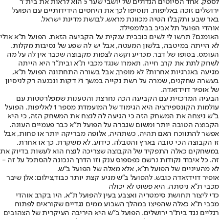
לספק. אחד הסיוטים הגדולים של יושבי שער 5 הוא לראות את בית"ר
ירושלים זוכה באליפות. תוסיפו לכך את היחסים הידידותיים עם הפועל
באר שבע ותקבלו הטיה מכוונת מראש, לבושת מדינת ישראל.
אוהדי הפועל תל אביב בבלומפילד,
האומנם? תרשו לי לשים כוכבית ענקית על הקביעה הזאת. הפועל ת"א אולי
לא הייתה במיטבה, בלשון המעטה, אבל יש לה שפע של נסיבות מקלות.
העומס, בסופו של דבר, מכריע וקשה לצפות מקבוצה שכבר אין לה על מה
לשחק לתת את קרב חייה. תאמרו שנגד מכבי ת"א ובית"ר היא הייתה
מגיעה באנרגיות אחרות? לא מופרך, אבל בשורה התחתונה הפועל ת"א,
בעשרה שחקנים, שמרה על רשת נקייה במשך 71 דקות ונכנעה רק לניסיון
של אופיר דוידזאדה.
הבעיה המרכזית עם הקביעה הכה נחרצת והטענות שמפלרטטות עם
עולמות הקונספירציה היא הגימוד של המועמדת מספר 1 לאליפות. הפועל
ב"ש ניצחה את המשחק הזה כי הגיעה לה לנצח את המשחק הזה, כי היא
הקבוצה הטובה יותר ומשום שגברה על הפועל ת"א כבר פעמיים העונה.
אפשר להתווכח האם תהיה, כשתהיה, אלופה מבריקה יותר או פחות, אבל
זו הקבוצה הכי טובה בארץ והטבלה, כידוע, לא משקרת. כך או אחרת,
במשחקים כאלה התפקיד של הקבוצה שצריכה לנצח הוא לעשות בדיוק את
זה. כל איבוד נקודות נרשם כפספוס ענק וזו הדרך הנכונה להסתכל על זה -
לא מהעיניים של הפועל ת"א, אלא מאלה של הפועל ב"ש.
אופיר דוידזאדה כובש. להפועל ב"ש מגיע קצת יותר כבוד,צילום: אלן שיבר
מכבי ת"א ניסתה, היא פשוט לא יכולה
כדי ליצור תחושת סימטריה ואצבע בעין להפועל ת"א, היו בקרב אוהדי
מכבי ת"א כאלה שהפיצו במהלך השבוע ממים נגדיים שקוראים לפתוח
רגליים נגד בית"ר ירושלים. הפועל ב"ש היא היריבה העיקרית של הצהובים