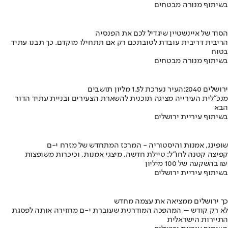
בשיתוף מנורה מבטחים
הסוד של איינשטיין שיגדיל לכם את הפנסיה
הריבית דריבית עובדת לטובתכם רק אם תתחילו מוקדם. כך תבנו עתיד
בטוח
בשיתוף מנורה מבטחים
ירושלים 2040:העיר נערכת ל1.5 מליון תושבים
מנכ"לית העירייה מציגה תוכנית להשארת הצעירים ובניית עתיד הדור
הבא
בשיתוף עיריית ירושלים
שופינג, אמנות והיסטוריה - המרכז המתחדש של מזרח י-ם
קפיצה קטנה לחו"ל: טיילת חדשה, מיצגי אמנות, וכיכרות משופצות
בהשקעה של 100 מיליון ₪
בשיתוף עיריית ירושלים
כך ירושלים ממציאה את עצמה מחדש
לא רק קודש – המהפכה המודרנית שעוברת י-ם מחזירה אותה לפסגת
התיירות הישראלית