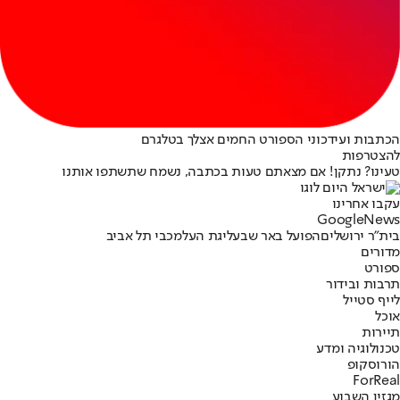
הכתבות ועידכוני הספורט החמים אצלך בטלגרם
להצטרפות
טעינו? נתקן! אם מצאתם טעות בכתבה, נשמח שתשתפו אותנו
עקבו אחרינו
G
o
o
g
l
e
News
בית"ר ירושלים
הפועל באר שבע
ליגת העל
מכבי תל אביב
מדורים
ספורט
תרבות ובידור
לייף סטייל
אוכל
תיירות
טכנולוגיה ומדע
הורוסקופ
ForReal
מגזין השבוע