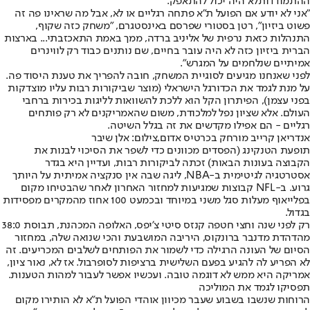
ההתמודדות
לא היה יכול להתאפק.
"אני לא יודע אם הפועל ת"א פתחה רגליים או לא, אבל מה שראינו פה זה
פשוט ביזיון", רטן בסטורי שפרסם באינסטגרם, "משחק כזה שקוף,
התנהלות כזאת נרפית של אליניב ברדה, ממך באמת התאכזבתי... בארצות
הברית ביזיון כזה לא היה עובר בחיים, שם נותנים כבוד רק לווינרים
אמיתיים שנלחמים על המגרש".
לפני שאנחנו מגיעים לסוגיית המשחק, חובה להפריך את טענת היסוד פה.
על מנת לגמד את הכדורגל הישראלי (מוצר שביקורות רבות עליו מוצדקות
בפני עצמן), הפיתרון הקל הוא ללכת להשוואות לליגות בכירות ברחבי
העולם. אלא שציון נפל למלכודת, משום שהאמריקנים לא רק פותחים
רגליים - הם אפילו מקדשים את זה בגלל השיטה.
אנדריאן קרייב מורחק בכרטיס אדום,צילום: אלן שיבר
תופעת הטנקינג (הפסדים מכוונים כדי לשפר את הסיכוי לבנות את
הקבוצה בעונות הבאות) זכתה לביקורות רבות, ועדיין היא בגדר
אסטרטגיה לגיטימית ב-NBA, ליגה שבה אין סנקציה אמיתית על היותך
גרוע. ב-NFL קבוצות שמגיעות למחזור האחרון לאחר שהבטיחו מקום
בפלייאוף מעלות סגל משני במיוחד ובכמעט 100 אחוז מהמקרים מפסידות
בגדול.
רק לפני שנה וחצי חטפה קנזס סיטי צ'יפס, האלופה המכהנת, תבוסת 38:0
מהדהדת מדנבר ברונקוס, היריבה המושבעת והכי שנואה שלה, במחזור
הסיום של העונה הרגילה כדי לשמור את הפותחים לשלבים המכריעים. זה
לא הפריע לה להגיע בפעם השלישית ברציפות לסופרבול. אז לא, נאור ציון,
אמריקה היא ממש לא דוגמה טובה. ועכשיו אפשר לעבור למהות הטענות.
תפסיקו לגמד את המוליכה
הרוחות שנשבו בשבוע שעבר מכיוון אוהדי הפועל ת"א לא הותירו מקום