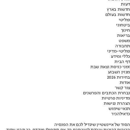
דעות
חדשות בארץ
חדשות בעולם
פוליטי
ביטחוני
חינוך
בריאות
משפט
תחבורה
פוליטי-מדיני
כללי ומידע
דף הבית
זמני כניסת וצאת שבת
מגזין השבוע
בחירות 2026
אודות
צור קשר
נבחרת הכתבים והפרשנים
מדיניות פרטיות
הצהרת נגישות
תנאי שימוש
כדאי
להכיר
הסוד של איינשטיין שיגדיל לכם את הפנסיה
הריבית דריבית עובדת לטובתכם רק אם תתחילו מוקדם. כך תבנו עתיד