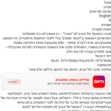
אוכל
מגזין
אנחנו מגייסים
English
X
ספורט
דעות ספורט
מכבי והפועל תל אביב לא "מכרו" - הן פשוט לא היו מסוגלות
האדומים הואשמו ב"חוסר מאמץ" וכדי ליצור תחושת סימטריה היו שטענו
שהצהובים יעזרו לברק יצחקי • אלא שקבוצה אחת החזיקה מעמד
בחיסרון מספרי, והאחרת נתנה את הנשמה והפסידה למרות שהובילה •
וגם: סלטיק שברה לנו את הלב
דוד רוזנטל
17/5/2026, 04:15
,עודכן
17/5/2026, 04:21
0
השמעה
שחקני מכבי תל אביב. חטפו עוד מהפך. צילום: אלן שיבר
את ההצגה ברשתות החברתיות
גנב בסוף השבוע נאור ציון
. הקומיקאי
הוותיק אמנם אוהד בית"ר ירושלים, אבל נוטה לשמור על מידה מבורכת של
אובייקטיביות כשהוא מדבר על כדורגל. לפני המשחק ביום שישי
בבלומפילד קבע כי "הפועל תל אביב לא תפתח רגליים",
לאחר