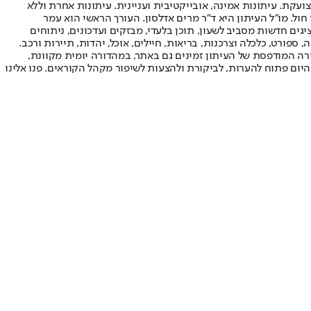
ועקת. עיתונות אמינה, אובייקטיבית ועניינית. עיתונות אחרת וללא
עור החשיפה הגבוה ביותר בימי חול. מו"ל העיתון היא ד"ר מרים אדלסון. העורך הראשי הוא עמר
 והעורך המייסד הוא עמוס רגב. אתרי האינטרנט של "ישראל היום" בעברית ובאנגלית, כמו כן היישומונים (אפליקציות) לאנדרואיד ול-iOS, מציגים חדשות מסביב לשעון, תוכן בלעדי, מבזקים ועדכונים, ניתוחים
, ספורט, כלכלה וצרכנות, בריאות, חיילים, אוכל, יהדות, תיירות ורכב.
דורה המודפסת של העיתון זמינים גם באתר, במהדורה יומית מקוונת,
היום פתוח להערות, לביקורת ולהצעות לשיפור מקהל הקוראים. פנו אלינו