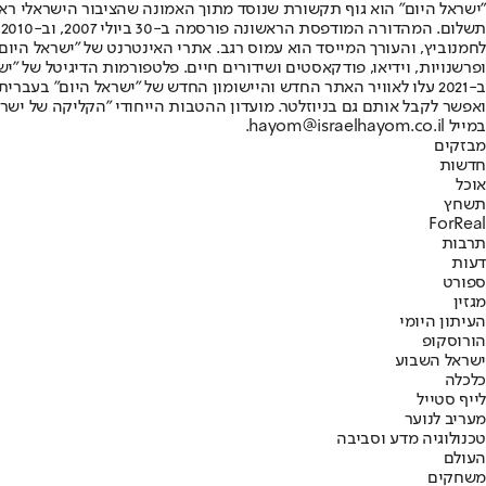
"ישראל היום" הוא גוף תקשורת שנוסד מתוך האמונה שהציבור הישראלי ראוי 
ת
ופרשנויות, וידיאו, פודקאסטים ושידורים חיים. פלטפורמות הדיגיטל של "ישרא
ב-2021 עלו לאוויר האתר החדש והיישומון החדש של "ישראל היום" בע
ואפשר לקבל אותם גם בניוזלטר. מועדון ההטבות הייחודי "הקליקה של ישרא
במייל hayom@israelhayom.co.il.
מבזקים
חדשות
אוכל
תשחץ
ForReal
תרבות
דעות
ספורט
מגזין
העיתון היומי
הורוסקופ
ישראל השבוע
כלכלה
לייף סטייל
מעריב לנוער
טכנולוגיה מדע וסביבה
העולם
משחקים