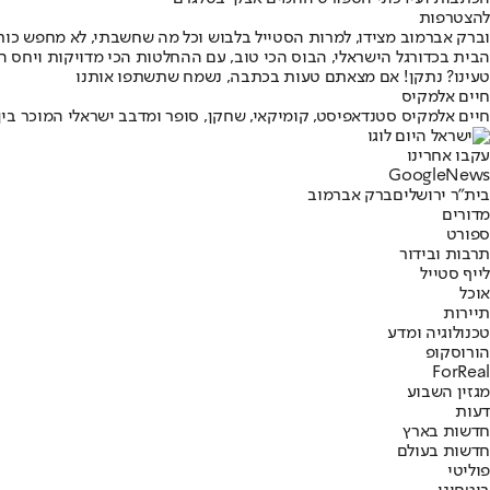
להצטרפות
וברק אברמוב מצידו, למרות הסטייל בלבוש וכל מה שחשבתי, לא מחפש כותר
הבית בכדורגל הישראלי, הבוס הכי טוב, עם ההחלטות הכי מדויקות ויח
טעינו? נתקן! אם מצאתם טעות בכתבה, נשמח שתשתפו אותנו
חיים אלמקיס
חיים אלמקיס סטנדאפיסט, קומיקאי, שחקן, סופר ומדבב ישראלי המוכר בין היתר כג'ינג'י בסדרת הנוער זבנג
עקבו אחרינו
G
o
o
g
l
e
News
בית"ר ירושלים
ברק אברמוב
מדורים
ספורט
תרבות ובידור
לייף סטייל
אוכל
תיירות
טכנולוגיה ומדע
הורוסקופ
ForReal
מגזין השבוע
דעות
חדשות בארץ
חדשות בעולם
פוליטי