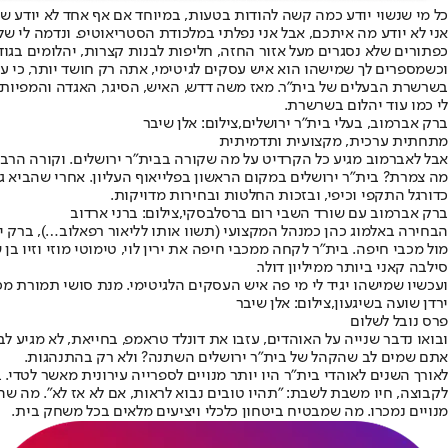
כל מי שנשוי יודע כמה קשה להודות בטעות, במיוחד אם אף אחד לא יודע שט
אני לא יודע מה איתכם, אבל אני נפלתי במלכודת הסטריאוטיפ. ונדמה לי של
כפתורים שלא נסגרים מעל אזור החזה, חליפות לבנות קצרות, יהלומים בג
וכשמספרים לך שמישהו הוא איש עסקים לגיטימי, אתה רק חושד יותר, כי על
בשרשרת הבעלים של בית״ר. מאז משה דדש, האיש, הסיגר, האגדה והמפיות, עבר
לי כמו עוד יהלום בשרשרת.
ברק אברמוב, בעלי בית"ר ירושלים,צילום: אלן שיבר
מתחתית ערכית, מקצועית ותדמיתית
אבל לאברמוב מגיע כל הקרדיט על מה שקורה בבית״ר ירושלים. וקורה הר
כדורגל התקפי וכיפי, ובזכות החלטות ובחירות מדויקות.
ברק אברמוב עם שורד השבי רום ברסלבסקי,צילום: ברני ארדוב
הבחירה באלמוג כהן כמנהל המקצועי (תשוו אותו לליאור רפאלוב…), ברק 
מול מכבי חיפה. בית״ר לקחה ממכבי חיפה את ירין לוי, טימוטי מוזי וזיו ב
סילבה קאני ביותר ממיליון דולר.
ועכשיו שמישהו יגיד לי מי פה איש העסקים הלגיטימי. מנת סושי תמורת מכו
ירדן שועה בשיגעון,צילום: אלן שיבר
פרס נובל לשלום
ובואו נדבר שנייה על האוהדים, עזבו את דונלד טראמפ, בחייאת, לא מגיע ל
אתם שמים לב שהקהל של בית״ר ירושלים השתנה? ולא רק בהתנהגות.
לאורך השנים לאוהדי בית״ר היו יותר מנויים לספרייה עירונית מאשר לטדי
מנויים נמכרו. מה שמבטיח ביטחון כלכלי ויציעים מלאים בכל משחק בית.