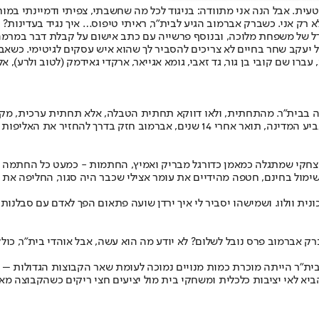
עית. אבל הנה אני מתוודה: בניגוד לכל מה שחשבתי, צפיתי ודמיינתי במו
א רק אני. כשברק אברמוב הגיע לבית״ר, ראיתי טיפוס… איך נגיד בעדינות? 
ודל של משפחת מלוכה, ובנוסף פרשייה עם כתב אישום על קבלת דבר במרמה
 יעקב שחר בחיים לא צריכים להסביר לך שהוא איש עסקים לגיטימי. כשאבר
ו שם קובי בן גור, גד זאבי, גומא אגייאר, ארקדי גאידמק (לטוב ולרע), אל
בה בבית״ר. מהתחתית, ולאו דווקא תחתית הטבלה, אלא תחתית ערכית, מק
מה צמרת? בית״ר ירושלים במקום הראשון בפלייאוף העליון. אחרי שהביא גביע המדינה,
יצחקי שמתגלה כמאמן כדורגל מבריק ואמיץ, החתמות - כמעט כל החתמה ב
ן שימול בחינם, חטפה מהידיים את עומר אצילי שכבר היה סגור, החליפה את ז
נית וולוו. ושמישהו יסביר לי איך ירדן שועה פתאום הפך לאדם עם סבלנות 
ברק אברמוב פרס נובל לשלום? לא יודע מה הוא עשה, אבל אוהדי בית״ר, כול
. בית״ר הייתה מוכרת כמות מנויים נמוכה לעומת שאר הקבוצות הגדולות – 