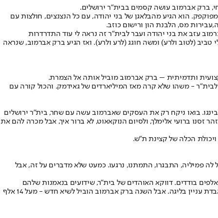
חי, ברק אברמוב עושה קסמים בבית״ר ירושלים.
מפוקפק. הוא הגיע מהבלאגן של בני יהודה, עם כל הנצנצים, חולצות עם
,
עבירות מס, הלבנת הון ורישום כוזב.
מוב עזב את בני יהודה ועבר לבית״ר זה נראה לי עוד התדרדרות
י טביב (לטוב ולרע) ומשה חוגג (לרע ולרע). ואז הגיע ברק אברמוב, שנראה
צועית ותדמיתית – ברק אברמוב מוביל אותה אל הצמרת.
 תואר אחרי 14 שנים, אברמוב חזק בדרך להחזיר את האליפות לבית״ר - משהו שלא קרה מאז המיליארדים של גאידמק. והכול קורה עם
ינגו. בואו ניקח רק את העסקים שאברמוב עשה עם שחר, בית״ר ירושלים
הר זסנו ברועי אלימלך, ולסיום הנוקאאוט, לא ברור איך, אבל מכרה להם את
ויכולת הכלה של קצינת ת״ש.
ל לה פמיליה, התבגרו, התמתנו, נרגעו. כמעט שלא מדברים על זה, אבל
אלפים בודדים. דווקא האוהדים של בית״ר, שידועים בנאמנות שלהם
לקבוצה, חיו משבת לשבת: "תהיו טובים נבוא לראות, אם לא אז לא". מה שהביא לאי יציבות כלכלית ומשחקי בית מול יציעים חצי ריקים כשהקבוצה מאבדת עניין בליגה. אבל השנה ברק אברמוב הוביל לשיא חדש - מעל 14 אלף