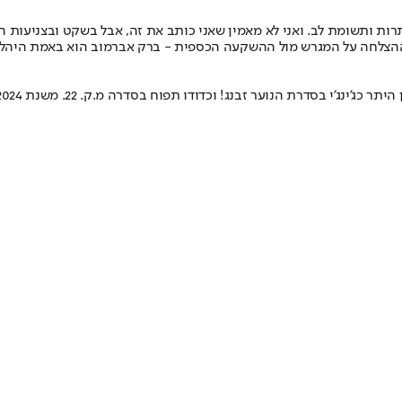
ות ותשומת לב. ואני לא מאמין שאני כותב את זה, אבל בשקט ובצניעות הו
ס ההצלחה על המגרש מול ההשקעה הכספית - ברק אברמוב הוא באמת היהל
! וכדודו תפוח בסדרה מ.ק. 22. משנת 2024 כותב טור ספורט הומוריסטי ב"ישראל היום"