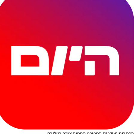
הכתבות ועידכוני הספורט החמים אצלך בטלגרם