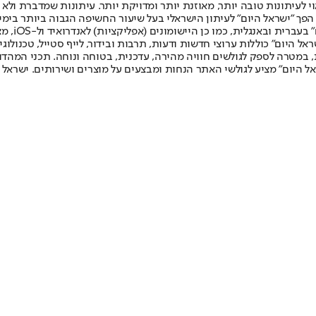
לעיתונות טובה יותר, מאוזנת יותר ומדויקת יותר. עיתונות שמדברת ולא צ
שלום. המהדורה המודפסת הראשונה פורסמה ב-30 ביולי 2007, וב-2010 הפך "ישראל היום" לעיתון הישראלי בעל שי
לחמנוביץ,
ל היום" כוללות ערוצי חדשות ודעות, תרבות ובידור, לייף סטייל, טכנולוגיה
ברית, במטרה לספק לגולשים חוויה מהירה, עדכנית, בטוחה ונוחה. תכני המה
ל היום" מציע לגולשי האתר הנחות ומבצעים על מוצרים ושירותים. ישראל 