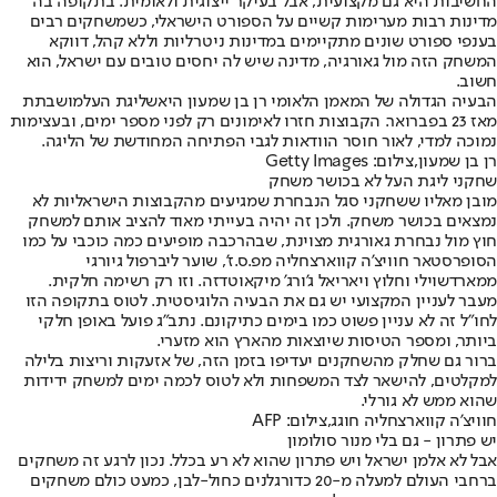
החשיבות היא גם מקצועית, אבל בעיקר ייצוגית ולאומית. בתקופה בה
מדינות רבות מערימות קשיים על הספורט הישראלי, כשמשחקים רבים
בענפי ספורט שונים מתקיימים במדינות ניטרליות וללא קהל, דווקא
המשחק הזה מול גאורגיה, מדינה שיש לה יחסים טובים עם ישראל, הוא
חשוב.
הבעיה הגדולה של המאמן הלאומי רן בן שמעון היא
שליגת העל
מושבתת
מאז 23 בפברואר. הקבוצות חזרו לאימונים רק לפני מספר ימים, ובעצימות
נמוכה למדי, לאור חוסר הוודאות לגבי הפתיחה המחודשת של הליגה.
רן בן שמעון,צילום: Getty Images
שחקני ליגת העל לא בכושר משחק
מובן מאליו ששחקני סגל הנבחרת שמגיעים מהקבוצות הישראליות לא
נמצאים בכושר משחק. ולכן זה יהיה בעייתי מאוד להציב אותם למשחק
חוץ מול נבחרת גאורגית מצוינת, שבהרכבה מופיעים כמה כוכבי על כמו
הסופרסטאר חוויצ'ה קווארצחליה מפ.ס.ז', שוער ליברפול גיורגי
ממארדשוילי וחלוץ ויאריאל ג'ורג' מיקאוטדזה. וזו רק רשימה חלקית.
מעבר לעניין המקצועי יש גם את הבעיה הלוגיסטית. לטוס בתקופה הזו
לחו"ל זה לא עניין פשוט כמו בימים כתיקונם. נתב"ג פועל באופן חלקי
ביותר, ומספר הטיסות שיוצאות מהארץ הוא מזערי.
ברור גם שחלק מהשחקנים יעדיפו בזמן הזה, של אזעקות וריצות בלילה
למקלטים, להישאר לצד המשפחות ולא לטוס לכמה ימים למשחק ידידות
שהוא ממש לא גורלי.
חוויצ'ה קווארצחליה חוגג,צילום: AFP
יש פתרון - גם בלי מנור סולומון
אבל לא אלמן ישראל ויש פתרון שהוא לא רע בכלל. נכון לרגע זה משחקים
ברחבי העולם למעלה מ-20 כדורגלנים כחול-לבן, כמעט כולם משחקים