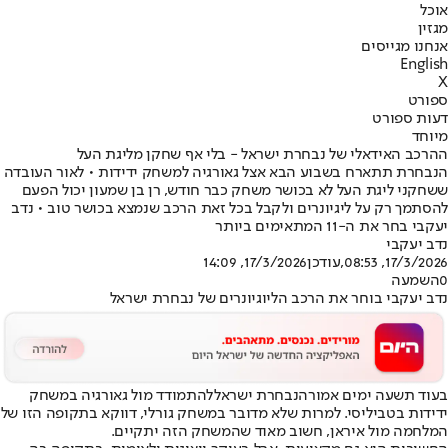
אוכל
מגזין
אנחנו מגייסים
English
X
ספורט
דעות ספורט
מיוחד
ההרכב האידאלי של נבחרת ישראל - בלי אף שחקן מליגת העל
הנבחרת תתארח בשבוע הבא אצל גאורגיה למשחק ידידות • לאור העובדה
ששחקני ליגת העל לא בכושר משחק כבר חודש, רן בן שמעון יכול הפעם
להסתמך רק על ליגיונרים ולקבל בכל זאת הרכב שנמצא בכושר טוב • נדב
יעקבי בחר את ה-11 המתאימים ביותר
נדב יעקבי
17/3/2026, 08:53
,עודכן
17/3/2026, 14:09
0
השמעה
נדב יעקבי בוחר את הרכב הליוגיונרים של נבחרת ישראל
בעוד תשעה ימים אמורה
נבחרת ישראל
להתמודד מול גאורגיה במשחק
ידידות בטביליסי. למרות שלא מדובר במשחק גורלי, דווקא בתקופה הזו של
המלחמה מול איראן, חשוב מאוד שהמשחק הזה יתקיים.