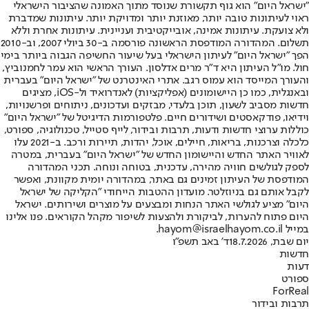
"ישראל היום" הוא גוף תקשורת שנוסד מתוך האמונה שהציבור הישראלי
ראוי לעיתונות טובה יותר, מאוזנת יותר ומדויקת יותר. עיתונות שמדברת
ולא צועקת. עיתונות אמינה, אובייקטיבית ועניינית. עיתונות אחרת וללא
תשלום. המהדורה המודפסת הראשונה פורסמה ב-30 ביולי 2007, וב-2010
הפך "ישראל היום" לעיתון הישראלי בעל שיעור החשיפה הגבוה ביותר בימי
חול. מו"ל העיתון היא ד"ר מרים אדלסון. העורך הראשי הוא עמר לחמנוביץ,
והעורך המייסד הוא עמוס רגב. אתרי האינטרנט של "ישראל היום" בעברית
ובאנגלית, כמו כן היישומונים (אפליקציות) לאנדרואיד ול-iOS, מציגים
חדשות מסביב לשעון, תוכן בלעדי, מבזקים ועדכונים, ניתוחים ופרשנויות,
וידיאו, פודקאסטים ושידורים חיים. פלטפורמות הדיגיטל של "ישראל היום"
כוללות ערוצי חדשות ודעות, תרבות ובידור, לייף סטייל, טכנולוגיה, ספורט,
כלכלה וצרכנות, בריאות, חיילים, אוכל, יהדות, תיירות ורכב. ב-2021 עלו
לאוויר האתר החדש והיישומון החדש של "ישראל היום" בעברית, במטרה
לספק לגולשים חוויה מהירה, עדכנית, בטוחה ונוחה. תכני המהדורה
המודפסת של העיתון זמינים גם באתר, במהדורה יומית מקוונת, ואפשר
לקבל אותם גם בניוזלטר. מועדון ההטבות הייחודי "הקליקה של ישראל
היום" מציע לגולשי האתר הנחות ומבצעים על מוצרים ושירותים. ישראל
היום פתוח להערות, לביקורת ולהצעות לשיפור מקהל הקוראים. פנו אלינו
במייל hayom@israelhayom.co.il.
יום שבת, 18.7.2026
ד' באב תשפ"ו
חדשות
דעות
ספורט
ForReal
תרבות ובידור