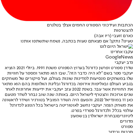
הכתבות ועידכוני הספורט החמים אצלך בטלגרם
להצטרפות
כארם זועבי (ריו אבה)
טעינו? נתקן! אם מצאתם טעות בכתבה, נשמח שתשתפו אותנו
עקבו אחרינו
G
o
o
g
l
e
News
נדב יעקבי
שדרן ספורט ופרשן כדורגל בערוץ הספורט משנת 1991. ביולי 2021 הוציא
יעקבי ספר בשם "לא היה כדבר הזה", שבו הוא מתאר ומספר על חוויות
שלו במשחקים מנסיעות למדינות שונות בעולם, ועל סיקורים של משחקים
בגביע העולם ובאליפות אירופה בכדורגל ובליגת האלופות בהם הוא מתאר
את החוויות אשר עבר. בשנת 2022 עזב יעקבי את ידיעות אחרונות לאחר
שנים ארוכות והצטרף לישראל היום. באותה שנה שוב נבחר לשדר מטעם
כאן 11 במונדיאל 2022, והפעם היה השדר המוביל בטורניר ושידר לראשונה
את משחק הגמר. יעקבי נחשב לאוטוריטה בישראל בכל הנוגע לכדורגל
עולמי בכלל, ולכדורגל ספרדי בפרט.
ליגיונרים
נבחרת ישראל
רן בן שמעון
מדורים
ספורט
תרבות ובידור