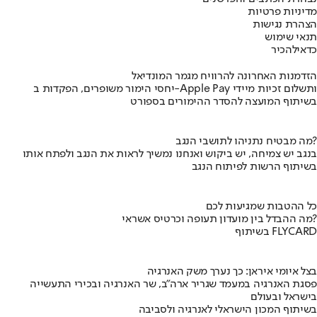
מדיניות פרטיות
הצהרת נגישות
תנאי שימוש
כדאי
להכיר
הזדמנות האחרונה להרוויח מגמר המונדיאל
יחסי הימור משופרים, הפקדות ב-Apple Pay ותשלום זכיות מיידי
בשיתוף המועצה להסדר ההימורים בספורט
מה מבטיח נתניהו לתושבי הנגב?
בנגב יש צמיחה, יש ביקוש ואנחנו נמשיך לראות את הנגב ולפתח אותו
בשיתוף הרשות לפיתוח הנגב
כל ההטבות שמגיעות לכם
מה ההבדל בין מועדון תעופה וכרטיס אשראי?
בשיתוף FLYCARD
בצל איומי איראן: כך נערך משק האנרגיה
פסגת האנרגיה במעמד שגריר ארה"ב, שר האנרגיה ובכירי התעשייה
בישראל ובעולם
בשיתוף המכון הישראלי לאנרגיה ולסביבה