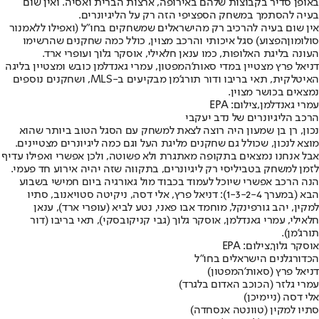
באופן סדיר בקבוצות שלהם באירופה, ארצות הברית ואסיה. ואין שום
בעיה להסתמך במשחק הספציפי הזה רק על הליגיונרים.
אין שום בעיה להרכיב רק מהישראלים שמשחקים בחו"ל (ואפילו ללא
מנור
סולומון
הפצוע) סגל איכותי והרכב מצוין, כולל כמה שחקנים שהרשימו
העונה בליגת האלופות, כמו ענאן חלאילי, אוסקר גלוך ועופרי ארד.
דניאל פרץ מצטיין במדי סאות'המפטון, עמרי גאנדלמן כובש ומצטיין בליגה
האיטלקית, תאי בריבו ודור תורג'מן מבקיעים ב-MLS, ושחקנים נוספים
נמצאים בכושר מצוין.
עמרי גאנדלמן,צילום: EPA
הרכב הליגיונרים של נדב יעקבי
נכון, רן בן שמעון היה רוצה לצאת למשחק עם הסגל הטוב ביותר שהוא
מוצא לנכון, שכולל גם שחקנים מליגת העל וגם כמה ליגיונרים מצטיינים.
אבל אנחנו נמצאים בתקופה מאתגרת ולא פשוטה, ולכן אפשרי ואפילו עדיף
לזמן למשחק בטביליסי רק ליגיונרים, בתקווה שזה יהיה אירוע חד פעמי.
הנה הרכב אפשרי שיוכל לעמוד בכבוד מול גאורגיה ביום חמישי בשבוע
הבא (במערך 1-3-2-4): דניאל פרץ, אלי דסה, ניקיטה סטויאנוב, סתיו
למקין, יהב גורפינקל, מוחמד אבו פאני, נטע לביא (עופרי ארד), ענאן
חלאילי, עמרי גאנדלמן, אוסקר גלוך (גבי קניקובסקי), תאי בריבו (דור
תורג'מן).
אוסקר גלוך,צילום: EPA
הכדורגלנים הישראלים בחו"ל
דניאל פרץ (סאות'המפטון)
עמרי גלזר (הכוכב האדום בלגרד)
אלי דסה (ניימיכן)
סתיו למקין (טוונטה אנסחדה)