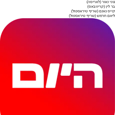
גוני נאור (לאריסה)
בר לין (קריוובאס)
קייס גאנם (שריף טיראספול)
ליאם חרמש (שריף טיראספול)