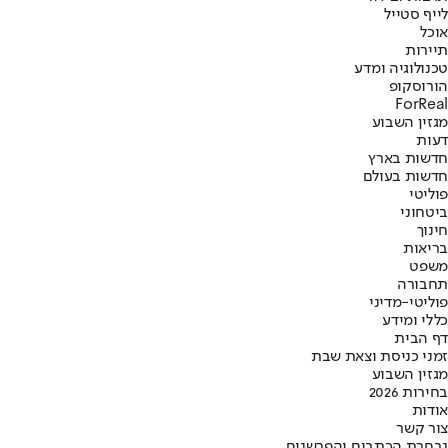
לייף סטייל
אוכל
תיירות
טכנולוגיה ומדע
הורוסקופ
ForReal
מגזין השבוע
דעות
חדשות בארץ
חדשות בעולם
פוליטי
ביטחוני
חינוך
בריאות
משפט
תחבורה
פוליטי-מדיני
כללי ומידע
דף הבית
זמני כניסת וצאת שבת
מגזין השבוע
בחירות 2026
אודות
צור קשר
נבחרת הכתבים והפרשנים