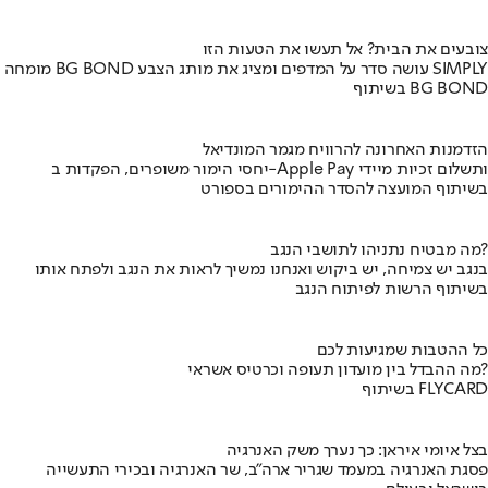
צובעים את הבית? אל תעשו את הטעות הזו
מומחה BG BOND עושה סדר על המדפים ומציג את מותג הצבע SIMPLY
בשיתוף BG BOND
הזדמנות האחרונה להרוויח מגמר המונדיאל
יחסי הימור משופרים, הפקדות ב-Apple Pay ותשלום זכיות מיידי
בשיתוף המועצה להסדר ההימורים בספורט
מה מבטיח נתניהו לתושבי הנגב?
בנגב יש צמיחה, יש ביקוש ואנחנו נמשיך לראות את הנגב ולפתח אותו
בשיתוף הרשות לפיתוח הנגב
כל ההטבות שמגיעות לכם
מה ההבדל בין מועדון תעופה וכרטיס אשראי?
בשיתוף FLYCARD
בצל איומי איראן: כך נערך משק האנרגיה
פסגת האנרגיה במעמד שגריר ארה"ב, שר האנרגיה ובכירי התעשייה