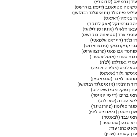
עידן נחמיאס (לודוגורץ)
ניקיטה סטויאנוב (דינמו בוקרשט)
עילאי פיינגולד (ניו אינגלנד רבולושן)
רן בנימין (דאלאס)
יהב גורפינקל (אאק לרנקה)
ענאן חלאילי (אוניון סן ז'ילואז)
עופרי ארד (סטיאווה בוקרשט)
דן גלזר (קייראט אלמאטי)
גבי קניקובסקי (פרנצווארוש)
מוחמד אבו פאני (פרנצווארוש)
רמזי ספורי (אנטליאספור)
עמרי גאנדלמן (לצ'ה)
נטע לביא (מצ'ידה זלביה)
אוסקר גלוך (איאקס)
מחמוד ג'אבר (סנט אטיין)
דור תורג'מן (ניו אינגלנד רבולושן)
עידן טוקלומטי (שארלוט)
תאי בריבו (די סי יונייטד)
ליאל עבדה (שארלוט)
מנור סולומון (פיורנטינה)
שון וייסמן (בלאו וייס לינץ)
תאי עבד (לבאנטה)
דיא סבע (אמדספור)
ולא שכחנו עוד:
עדן קארצב (שנזן)