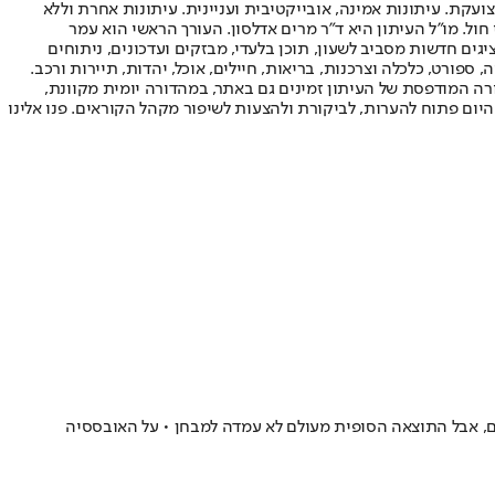
ועקת. עיתונות אמינה, אובייקטיבית ועניינית. עיתונות אחרת וללא
עור החשיפה הגבוה ביותר בימי חול. מו"ל העיתון היא ד"ר מרים אדלסון. העורך הראשי הוא עמר
 והעורך המייסד הוא עמוס רגב. אתרי האינטרנט של "ישראל היום" בעברית ובאנגלית, כמו כן היישומונים (אפליקציות) לאנדרואיד ול-iOS, מציגים חדשות מסביב לשעון, תוכן בלעדי, מבזקים ועדכונים, ניתוחים
, ספורט, כלכלה וצרכנות, בריאות, חיילים, אוכל, יהדות, תיירות ורכב.
דורה המודפסת של העיתון זמינים גם באתר, במהדורה יומית מקוונת,
היום פתוח להערות, לביקורת ולהצעות לשיפור מקהל הקוראים. פנו אלינו
חכם, אבל התוצאה הסופית מעולם לא עמדה למבחן • על האובססיה