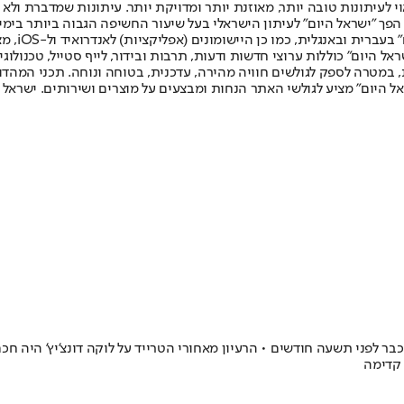
לעיתונות טובה יותר, מאוזנת יותר ומדויקת יותר. עיתונות שמדברת ולא צ
שלום. המהדורה המודפסת הראשונה פורסמה ב-30 ביולי 2007, וב-2010 הפך "ישראל היום" לעיתון הישראלי בעל שי
לחמנוביץ,
ל היום" כוללות ערוצי חדשות ודעות, תרבות ובידור, לייף סטייל, טכנולוגיה
ברית, במטרה לספק לגולשים חוויה מהירה, עדכנית, בטוחה ונוחה. תכני המה
ל היום" מציע לגולשי האתר הנחות ומבצעים על מוצרים ושירותים. ישראל 
 כבר לפני תשעה חודשים • הרעיון מאחורי הטרייד על לוקה דונצ'יץ' היה 
 קדימה