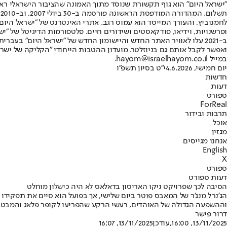
"ישראל היום" הוא גוף תקשורת שנוסד מתוך האמונה שהציבור הישראלי ראוי 
ת
ופרשנויות, וידיאו, פודקאסטים ושידורים חיים. פלטפורמות הדיגיטל של "ישרא
ב-2021 עלו לאוויר האתר החדש והיישומון החדש של "ישראל היום" בע
ואפשר לקבל אותם גם בניוזלטר. מועדון ההטבות הייחודי "הקליקה של ישרא
במייל hayom@israelhayom.co.il.
יום חמישי, 4.6.2026
י"ט בסיון תשפ"ו
חדשות
דעות
ספורט
ForReal
תרבות ובידור
אוכל
מגזין
אנחנו מגייסים
English
X
ספורט
דעות ספורט
הסיבה לכך שפרויקט ניקו האריסון בדאלאס לא היה כישלון מוחלט
הג'נרל מנג'ר של המאבס פוטר ביום שלישי, אך בפועל הוא סיים את תפקידו
וההשפעה הגדולה של האוהדים, רעשי הרקע שהפריעו לקופר פלאג והמבט
דרור פישר
13/11/2025, 16:00
,עודכן
13/11/2025, 16:07