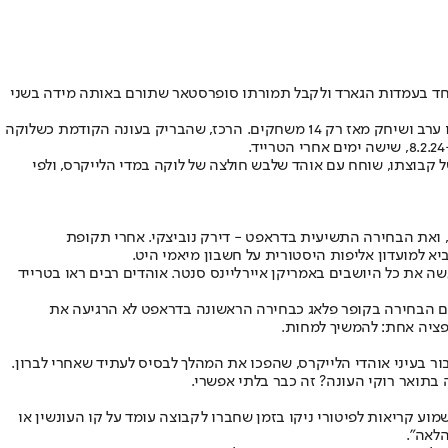
חד בעמדות הגארד ולקבל תמורתו סופרסטאר שתורם באותה מידה בשני
אלא שהתוצאה הסופית מעולם לא עמדה למבחן אמיתי. אנתוני דיוויס נראה נהדר במשחק הבכורה שלו במאבס לצד קיירי אירווינג, אך נפצע כבר באותו ערב ושיחק מאז רק 14 משחקים. הרכז, שהבריק בעונה הקודמת כשלוקה
 קבוצתו, שוחח עם אוהד שלבש חולצה של לוקה במדי הלייקרס, ולפי
חילת דרכו, ואת הבחירה התשיעית בדראפט - דירק נוביצקי. אחרי תקופת
 למועדון אליפות היסטורית על חשבון מיאמי היט.
 את כל היושבים באמריקן איירליינס סנטר. אוהדים רבים ראו בטרייד
גם הבחירה בקופר פלאג כבחירה הראשונה בדראפט לא הרגיעה את
ן אשם, או לחלופין גיבור בעיני אוהדי הלייקרס, שהפכו את המהלך לבסיס לעתיד שאחרי לברון.
וע קריאות לפיטורי ניקו בזמן שחברו לקבוצה עומד על קו העונשין או
הלאה".