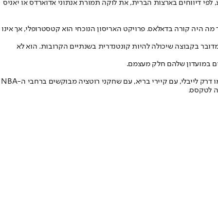
, לפי דיווחים בארצות הברית, את לוקה תמורת אנתוני אדוארדס או יאניס
 מה היה קורה בדאלאס. פרויקט האריסון הנוכחי הוא קטסטרופלי, אך אינו
דובר בקבוצה שיכולה להיות קונטנדרית בשנתיים הקרובות. הוא לא
אים במועדון שלהם חלק מעצמם.
עכשיו, כשהעונש הוטל והכתם הוסר, אפשר להתחיל להסתכל קדימה אל העתיד של המועדון - עם פורוורד מוכשר כמו פלאג, עם סנטר צעיר ומבטיח כמו דרק לייבלי, עם קיירי בריא, עם שחקני רוטציה מבוקשים ברחבי ה-NBA