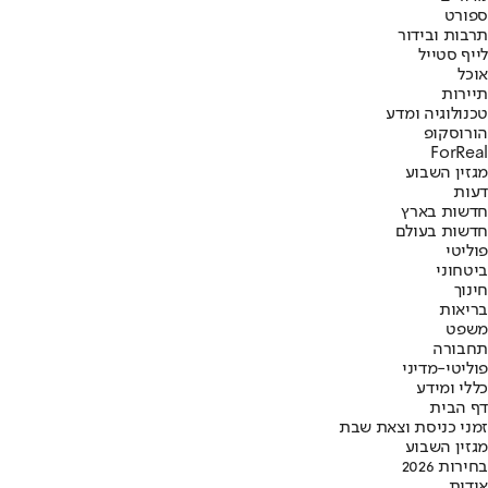
ספורט
תרבות ובידור
לייף סטייל
אוכל
תיירות
טכנולוגיה ומדע
הורוסקופ
ForReal
מגזין השבוע
דעות
חדשות בארץ
חדשות בעולם
פוליטי
ביטחוני
חינוך
בריאות
משפט
תחבורה
פוליטי-מדיני
כללי ומידע
דף הבית
זמני כניסת וצאת שבת
מגזין השבוע
בחירות 2026
אודות