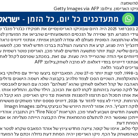
0
השמעה
ניקו האריסון. צילום: Getty Images via AFP
2 בפברואר 2025 היה היום שבו
ניקו האריסון
סיים את תפקידו כג'נרל מנג'ר ש
צידי המגרש, תוך שמירה על הנכסים המשמעותיים שהביאו את המועדון לג
דונצ'יץ' היה פצוע, קרע את הרצועה הצולבת בברכו חודש לאחר מכן. למעשה, המאבס עלו בס
ביום שלישי, קצת יותר מתשעה חודשים לאחר מכן, האריסון פוטר רשמית ע
דיווחים אף הודה שהטרייד היה טעות. עם זאת, במכתב שפרסם לקהל לאחר 
אנתוני דייוויס במדי דאלאס. לא מרבה לשחק,צילום: AFP
צריכים לעבור הלאה
ב-1998, לפני קצת יותר מ-27 שנה, המאבריקס ביצעו
התאקלמות, השניים הפכו לצמד מלהיב בקבוצה שלא רשמה הישגים גדולים -
האהבה של קהל דאלאס לשחקן שהוא "משלהם" הפכה עם השנים לאובססיה. דונ
על לוקה פגיעה בזהותם: לקחו להם את הכוכב, הילד שלהם, והחליפו אותו 
את אותו תסכול הם תרגמו להפגנות ומחאות נגד ניקו האריסון. הוא קיב
הרוחות. קיירי לא צפוי לחזור עד 2026, דיוויס פספס יותר משחקים מששיחק, דונצ'יץ' מספק מספרים של MVP בלייקרס, והקהל המתוסכל נותר עם אופציה אחת: להמשיך למחות.
לוקה דונצ'יץ'. היה אמור להיות היורש של נוביצקי,צילום: Imagn Images
תשעה חודשים ושבוע לאחר מ
ייתכן שאפשר היה להתעלם מהמחאות אילו הקבוצה הייתה מצליחה או אם פלאג היה מוביל אותה לניצחונות. אבל עם מא
הסחת דעת
קלי פלאג, אימו של קופר, צייצה מחדש ציוץ של אוהד המאבס שקרא לפטר א
כשהמשחק על הכף. ניקו האריסון יהיה הסחת דעת גדולה וכתם על המועדון 