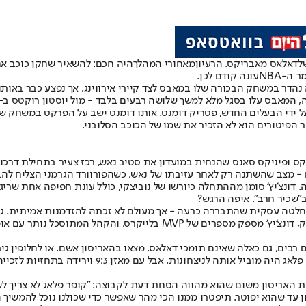
ל
דאלאס מאבריקס
. הרעיון
מאחורי המהלך
היה חכם: להשאיר שחקן כוכב א
מר ה-
NBA
עונה קודם לכן.
גל מלא למשך שלושה רבעים בלבד - מול יוסטון רוקטס ב-8.2.24, שישה ימים אחרי הטרייד.
ל ידי הבעלים החדש, פטריק דומנט. אותו דומנט ישב על הפרקט במשחק של
הפיטורים הוא לא הזכיר את שמו של הכוכב הסלובני.
 טרייד עם מילווקי באקס ופיניקס סאנס שהנחית במועדון את סטיב נאש, רכז צעיר בת
 מצב שהשתנה רק לאחר עזיבתו של נאש, כשהפורוורד הגרמני הצליח להביא
צ'יץ' סומן מההתחלה כיורשו של נוביצקי, כולל עונת חפיפה אחת שריגשה
ב"שכיר חרב". איפה הרגש?
ל החלטה עסקית שהתבררה כרעה - אך מעולם לא זכתה להזדמנות אמיתית. 
כן, הקריאות "Fire Nico" רק התגברו. אוהדים רבים, גם כאלה שאינם תומכי דאלאס, מצאו בהאריסו
זן 9:3 וירידה בתחזיות לזכייה בתואר רוקי העונה? זה כבר בלתי אפשרי.
ת האריסון משום שהוא מהווה הסחת דעת לקבוצה: "קופר פלאג לא צריך לשמ
עד שהוא יפוטר. תיפטרו ממנו הכי מהר שאפשר כדי שכולנו נוכל להמשיך 