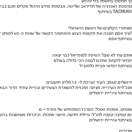
כך תחסכו בחשמל בלי להזיע
מהפכת האנרגיה של תדיראן: שליטה, אבטחת מידע וניהול אקלים חכם בבי
בשיתוף TADIRAN
מאחורי הקלעים של הטעם הישראלי
איך אסם הפכה את תקופת הצנע והמחסור הקשה של שנות ה-40 למותג לאומי?
בשיתוף אסם
אתם עוד לא שם? הטיסה למונדיאל כבר יצאה
יונדאי לוקחת אתכם לבמה הכי גדולה בעולם
בשיתוף יונדאי מבית כלמוביל
ירושלים 2040: העיר נערכת ל- 1.5 מליון תושבים
מנכ"לית העירייה מציגה תוכנית להשארת הצעירים ובניית עתיד הדור הבא
בשיתוף עיריית ירושלים
שופינג, אמנות ואוכל: המרכז המתחדש של מזרח י-ם
קפיצה קטנה לחו"ל: טיילת חדשה, מיצגי אמנות, וכיכרות משופצות בהשקעה של 100 מיליון ₪
בשיתוף עיריית ירושלים
מדורים