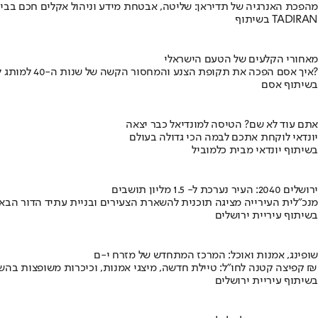
מהפכת האנרגיה של תדיראן: שליטה, אבטחת מידע וניהול אקלים חכם בבי
בשיתוף TADIRAN
מאחורי הקלעים של הטעם הישראלי
איך אסם הפכה את תקופת הצנע והמחסור הקשה של שנות ה-40 למותג לאומי?
בשיתוף אסם
אתם עוד לא שם? הטיסה למונדיאל כבר יצאה
יונדאי לוקחת אתכם לבמה הכי גדולה בעולם
בשיתוף יונדאי מבית כלמוביל
ירושלים 2040: העיר נערכת ל- 1.5 מליון תושבים
מנכ"לית העירייה מציגה תוכנית להשארת הצעירים ובניית עתיד הדור הבא
בשיתוף עיריית ירושלים
שופינג, אמנות ואוכל: המרכז המתחדש של מזרח י-ם
קפיצה קטנה לחו"ל: טיילת חדשה, מיצגי אמנות, וכיכרות משופצות בהשקעה של 100 מיליון ₪
בשיתוף עיריית ירושלים