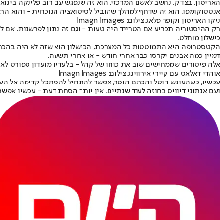
האריסון, בצדק, נחשב לאשם המרכזי. הוא זה שנפגש עם רוב פלינקה בינואר
אנטטוקומפו. הוא זה שדחף למהלך שהוביל לסיטואציה הנוכחית - והוא הרא
ניקו האריסון וקופר פלאג,צילום: Imagn Images
רק ההיסטוריה תכריע אם הטרייד היה טעות - וגם זה נתון לפרשנות. אם לו
כישלון מוחלט.
הקטסטרופה היא התמוטטות כל המערכת, הכישלון הוא שזה לא היה בהכרח ב
דמיין כמה אבנים יקרסו כבר אחרי חודש - או אחרי תשעה.
אלה פיטורים שממחישים שוב את כוחו של קהל - בלעדיו מועדון ספורט לא י
אוהדי דאלאס עם קיירי אירווינג,צילום: Imagn Images
ועם אנתוני דיוויס בחוזה לעוד שנתיים. אין יותר הסחת דעת - עכשיו אפשר להמשיך הלאה. לפחות עד ה-24.1.26,