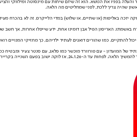
 והעלה בפניו את הנושא. הוא זה שיזם שיחות עם מינסוטה ומילווקי והציע
שון שהיה צריך ללכת, לפני שמחליטים מה הלאה.
קה יזכה באליפות (או שתיים, או שלוש) במדי הלייקרס, זה לא בהכרח מעיד
אשמתו. האריסון הפיל אבן דומינו אחת, ידע שייפלו אחרות, אך חשב שמ
כול להתקיים. כמו שהורים דואגים לעתיד ילדיהם, כך מחזיקי המנויים רו
 אז לוקה ישוב בפעם השנייה בקריירה לטקסס.