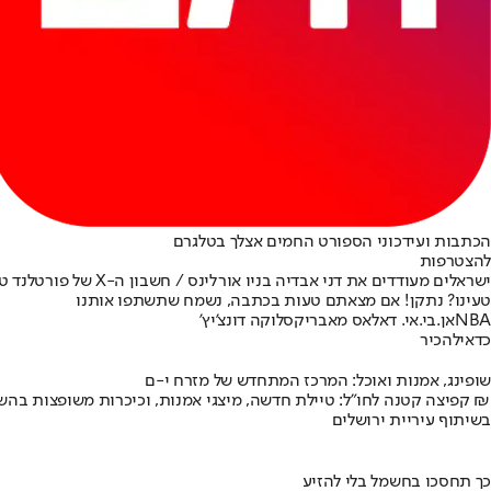
הכתבות ועידכוני הספורט החמים אצלך בטלגרם
להצטרפות
ישראלים מעודדים את דני אבדיה בניו אורלינס / חשבון ה-X של פורטלנד טרייל בלייזרס
טעינו? נתקן! אם מצאתם טעות בכתבה, נשמח שתשתפו אותנו
NBA
אן.בי.אי. דאלאס מאבריקס
לוקה דונצ'יץ'
כדאי
להכיר
שופינג, אמנות ואוכל: המרכז המתחדש של מזרח י-ם
קפיצה קטנה לחו"ל: טיילת חדשה, מיצגי אמנות, וכיכרות משופצות בהשקעה של 100 מיליון ₪
בשיתוף עיריית ירושלים
כך תחסכו בחשמל בלי להזיע