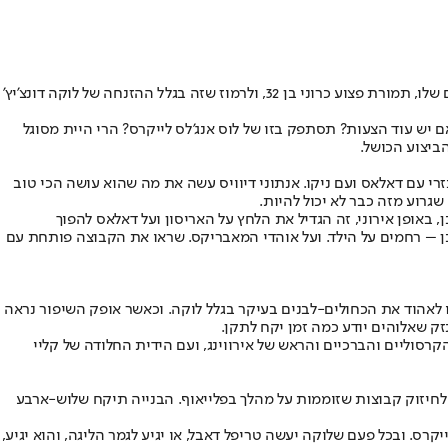
, ולא תהיה לעולם, שום רציונליזציה שניתן להגן עליה באמת. לוותר על כישרון של פעם בדור, באמצע שנות העשרים שלו, תמורת פצוע כרוני בן 32, ולרמוז שזה בגלל ההזנחה של לוקה דונצ’יץ’
אם יש עוד הצעות? תסתפק בזו של לוס אנג'לס לייקרס? הרי היית מסוגל
ביצוע הכושל.
י עם דאלאס ועם ניקו. אנתוני דיוויס עשה את מה שהוא עושה הכי טוב
גרוע מזה כבר לא יכול להיות.
 באופן אירוני, זה הגדיל את הלחץ על האריסון ועל דאלאס להפוך
בכן – רחמים על הילד. ועל אוהדי המאבריקס. שראו את הקבוצה פותחת עם
ו לאהוד את הכחולים-לבנים בעיקר בגלל לוקה. וכאשר אופק השיפור נראה
זק שאלוהים יודע כמה זמן יקח לתקן.
רסוליים והברכיים והראש של אירווינג, ועם הידית החלודה של קליי
ם לחיזוק קבוצות שזוממות על מהלך בפלייאוף. הבנייה תיקח שלוש-ארבע
קרס. ובכל פעם שלוקה יעשה טריפל דאבל, או יגיע לגמר הליגה, והוא יגיע,