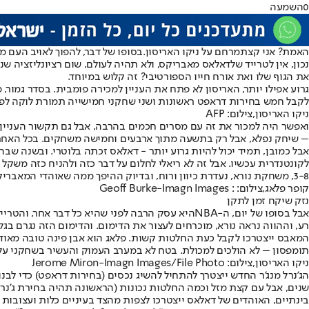
0
השמעה
האמת? אני קצת
מרחם על ניקו האריסון.
בסופו של דבר, להפוך לאויב העם מספר 1 בגלל טרייד גרוע ככל שיהיה, זה 
נכון, אין לטרייד של
דאלאס מאבריקס
את הגוף שלו ואת אורח חייו הספורטיבי? זה קלוש במיוחד.
גרוע אפילו יותר, האריסון לא פתח את העניין למכירה פומבית. בסדר גמור,
לקבל חמש בחירות דראפט ראשונות ושני שחקני חמישייה תמורת לוקה לפחו
ניקו האריסון,צילום: AFP
ואפשר היה למכור את זה עם מסרים חכמים בהרבה, אבל גם תקשור העניין ל
– שיחק נפלא, אבל רק בתשעה מתוך ארבעים וחמישה משחקים. בכל האחרים ה
אבל כמובן, תמיד יכול להיות גרוע יותר - דאלאס זכתה בלוטרי. ובשנה שבה 
לקונטנדרית עכשיו. אבל זה לא ריאלי לחלום על דבר כזה ולהניח כזה משקל
3-8, משחקת נורא, נעדרת כיוון ורוח, ובדיוק ההיפך ממה שאוהדי המאבריקס רצו, וניקו התפלל עבורו.
קופר פלאג,צילום: : Geoff Burke-Imagn Images
נזק שיקח זמן לתקן
אבל בסופו של יום, ה-
NBA
היא עסק הרבה לפני שהיא כל דבר אחר, והטרייד
רע, וההווה נראה נורא, מוכרחים לעצור את הדימום. והדימום הזה נגרם בג
המאבס ייצטרכו לקבל כעת החלטות קשות. פלאג הוא אבן פינה טובה מאוד לה
תומפסון – לא הולכים למכולת. בטח לא במערב העמוק והעשיר בשחקני על.
ניקו האריסון,צילום: Jerome Miron-Imagn Images/File Photo
הג’נרל מנג’ר החדש ייצטרך להתחיל להשיג נכסים (בחירות דראפט) כדי לבנו
שנים, אבל עם קצת מזל וכמה החלטות נכונות (הראשונה תהיה בחירת ג’נרל
בינתיים, האוהדים של דאלאס ייצטרכו לצפות מהצד בעיניים כלות ועצובות בד