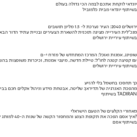
יונדאי לוקחת אתכם לבמה הכי גדולה בעולם
בשיתוף יונדאי מבית כלמוביל
ירושלים 2040: העיר נערכת ל- 1.5 מליון תושבים
מנכ"לית העירייה מציגה תוכנית להשארת הצעירים ובניית עתיד הדור הבא
בשיתוף עיריית ירושלים
שופינג, אמנות ואוכל: המרכז המתחדש של מזרח י-ם
קפיצה קטנה לחו"ל: טיילת חדשה, מיצגי אמנות, וכיכרות משופצות בהשקעה של 100 מיליון ₪
בשיתוף עיריית ירושלים
כך תחסכו בחשמל בלי להזיע
מהפכת האנרגיה של תדיראן: שליטה, אבטחת מידע וניהול אקלים חכם בבי
בשיתוף TADIRAN
מאחורי הקלעים של הטעם הישראלי
איך אסם הפכה את תקופת הצנע והמחסור הקשה של שנות ה-40 למותג לאומי?
בשיתוף אסם