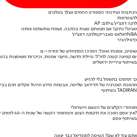
הכתבות ועידכוני הספורט החמים אצלך בטלגרם
להצטרפות
לוקה דונצ'יץ',צילום: AP
טעינו? נתקן! אם מצאתם טעות בכתבה, נשמח שתשתפו אותנו
NBA
דאלאס מאבריקס
לוקה דונצ'יץ'
כדאי
להכיר
שופינג, אמנות ואוכל: המרכז המתחדש של מזרח י-ם
קפיצה קטנה לחו"ל: טיילת חדשה, מיצגי אמנות, וכיכרות משופצות בהשקעה של 100 מיליון ₪
בשיתוף עיריית ירושלים
כך תחסכו בחשמל בלי להזיע
מהפכת האנרגיה של תדיראן: שליטה, אבטחת מידע וניהול אקלים חכם בבי
בשיתוף TADIRAN
מאחורי הקלעים של הטעם הישראלי
איך אסם הפכה את תקופת הצנע והמחסור הקשה של שנות ה-40 למותג לאומי?
בשיתוף אסם
אתם עוד לא שם? הטיסה למונדיאל כבר יצאה