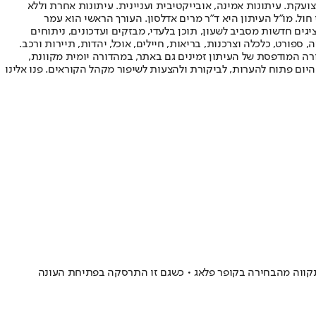
ועקת. עיתונות אמינה, אובייקטיבית ועניינית. עיתונות אחרת וללא
עור החשיפה הגבוה ביותר בימי חול. מו"ל העיתון היא ד"ר מרים אדלסון. העורך הראשי הוא עמר
 והעורך המייסד הוא עמוס רגב. אתרי האינטרנט של "ישראל היום" בעברית ובאנגלית, כמו כן היישומונים (אפליקציות) לאנדרואיד ול-iOS, מציגים חדשות מסביב לשעון, תוכן בלעדי, מבזקים ועדכונים, ניתוחים
, ספורט, כלכלה וצרכנות, בריאות, חיילים, אוכל, יהדות, תיירות ורכב.
דורה המודפסת של העיתון זמינים גם באתר, במהדורה יומית מקוונת,
היום פתוח להערות, לביקורת ולהצעות לשיפור מקהל הקוראים. פנו אלינו
ל תקווה מהבחירה בקופר פלאג • כשגם זו התרסקה בפתיחת העונה