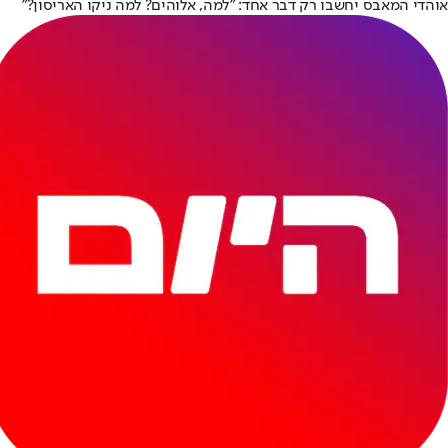
אוהדי המאבס יחשבו רק דבר אחד: "למה, אלוהים? למה ניקו האריסון?"