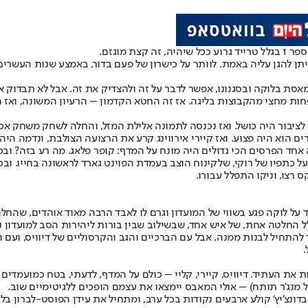
קצת מוגזם.
 מאסת בלוקה ובסגנונו, אפשר לדבר על זה ולהצדיק את זה. אבל לא תבדוק 
ת מחצי מהקבוצות בליגה. אז זה החטא הקדמון – הרעיון המשונה, ואז ה
ציבור היה כושל. ואז נכנסה לתמונה אלילת המזל, והחלה לשחק משחק אכזר
וא היה פצוע. ואז קיירי אירווינג קרע את הרצועה הצולבת, ונדמה היה ש
אחד הפרסים הכי גדולים היה מונח על המדף: קופר פלאג. מה רע בזה? ובכן,
 על כתפיו של רוקי, שלקינוח הוצב בעמדת הפוינט גארד לראשונה בחייו. ו
 על לוקה פגע בשווי של המועדון וגרם לו לאבד הרבה מאוד אוהדים, שהחל
לל החלטה אחת, של איש אחד, שבשילוב שבין בורות ליהירות הסב למועדון נ
תחיל לבנות ממנה, אבל עם הברכיים והגב והקרסוליים של דיוויס, ועם הק
ת את העתיד. דיוויס, קיירי, קליי – כולם על המדף, לדעתי, בטח כמועמדי
 מנג’ר תותח) – אולי המאבס יימצאו את עצמם הופכים ללגיטימיים שוב.
ונצ’יץ’ קולע ארבעים נקודות בכל ערב, ומתחיל את עידן הפוסט-לברון בליי