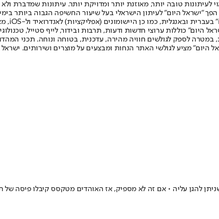
לעיתונות טובה יותר, מאוזנת יותר ומדויקת יותר. עיתונות שמדברת ולא צ
שלום. המהדורה המודפסת הראשונה פורסמה ב-30 ביולי 2007, וב-2010 הפך "ישראל היום" לעיתון הישראלי בעל שי
לחמנוביץ,
ל היום" כוללות ערוצי חדשות ודעות, תרבות ובידור, לייף סטייל, טכנולוגיה
ברית, במטרה לספק לגולשים חוויה מהירה, עדכנית, בטוחה ונוחה. תכני המה
ל היום" מציע לגולשי האתר הנחות ומבצעים על מוצרים ושירותים. ישראל 
ה שניתן להגן עליה • אם זה לא מספיק, אז האוהדים מטקסס קיבלו פיסה ש