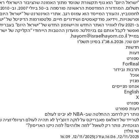
"ישראל היום" הוא גוף תקשורת שנוסד מתוך האמונה שהציבור הישראלי ראוי 
ת
ופרשנויות, וידיאו, פודקאסטים ושידורים חיים. פלטפורמות הדיגיטל של "ישרא
ב-2021 עלו לאוויר האתר החדש והיישומון החדש של "ישראל היום" בע
ואפשר לקבל אותם גם בניוזלטר. מועדון ההטבות הייחודי "הקליקה של ישרא
במייל hayom@israelhayom.co.il.
יום שני, 8.6.2026
כ"ג בסיון תשפ"ו
חדשות
דעות
ספורט
ForReal
תרבות ובידור
אוכל
מגזין
אנחנו מגייסים
English
X
ספורט
דעות ספורט
נותר רק לרחם: ההחלטה שב-NBA לא יבינו לעולם
לטרייד של דאלאס מאבריקס על לוקה דונצ'יץ' לא תהיה לעולם רציונליזצי
הנוכחית, נותר רק לשאול "למה אלוהים? למה ניקו האריסון?"
שי גולדן
12/11/2025, 16:06
,עודכן
12/11/2025, 16:09