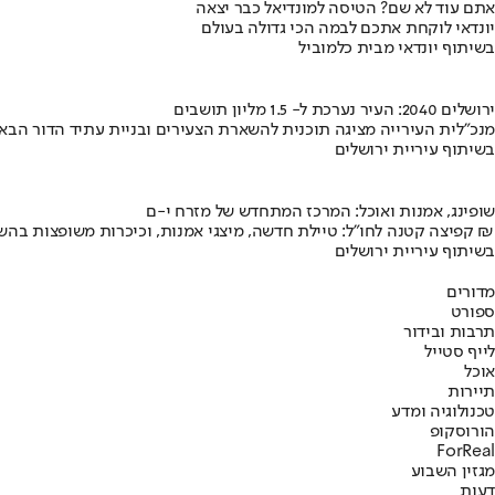
אתם עוד לא שם? הטיסה למונדיאל כבר יצאה
יונדאי לוקחת אתכם לבמה הכי גדולה בעולם
בשיתוף יונדאי מבית כלמוביל
ירושלים 2040: העיר נערכת ל- 1.5 מליון תושבים
מנכ"לית העירייה מציגה תוכנית להשארת הצעירים ובניית עתיד הדור הבא
בשיתוף עיריית ירושלים
שופינג, אמנות ואוכל: המרכז המתחדש של מזרח י-ם
קפיצה קטנה לחו"ל: טיילת חדשה, מיצגי אמנות, וכיכרות משופצות בהשקעה של 100 מיליון ₪
בשיתוף עיריית ירושלים
מדורים
ספורט
תרבות ובידור
לייף סטייל
אוכל
תיירות
טכנולוגיה ומדע
הורוסקופ
ForReal
מגזין השבוע
דעות