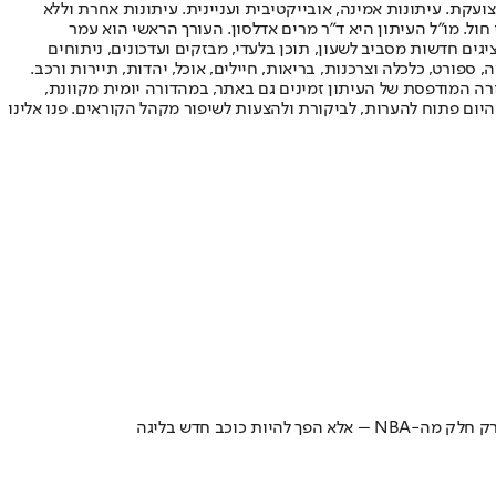
ועקת. עיתונות אמינה, אובייקטיבית ועניינית. עיתונות אחרת וללא
עור החשיפה הגבוה ביותר בימי חול. מו"ל העיתון היא ד"ר מרים אדלסון. העורך הראשי הוא עמר
 והעורך המייסד הוא עמוס רגב. אתרי האינטרנט של "ישראל היום" בעברית ובאנגלית, כמו כן היישומונים (אפליקציות) לאנדרואיד ול-iOS, מציגים חדשות מסביב לשעון, תוכן בלעדי, מבזקים ועדכונים, ניתוחים
, ספורט, כלכלה וצרכנות, בריאות, חיילים, אוכל, יהדות, תיירות ורכב.
דורה המודפסת של העיתון זמינים גם באתר, במהדורה יומית מקוונת,
היום פתוח להערות, לביקורת ולהצעות לשיפור מקהל הקוראים. פנו אלינו
וכב חדש בליגה