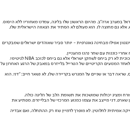
ראל במערב ארה"ב. מהיום הראשון שלו בליגה, עמדנו מאחוריו ללא היסוס.
 אלא גם מחוצה לו. הוא מעולם לא הסתיר את הגאווה הישראלית שלו,
ינגטון אפילו מבחינה גאוגרפית - יותר סביר שאוהדים ישראלים שמבקרים
חרי כוננות עם שחר נהנו מהעניין.
רק ביחס לשחקן ישראלי אלא גם ביחס לכוכב NBA לגיטימי.
 "טורבו דני" והפך לאחד המנועים הקריטיים של הטרייל בלייזרס במאבק של הרגע האחרון על
בילאפס, שראה דבר או שניים על המגרש בקריירה שלו, לא נשאר חייב: "דני, הוא
רח ומציג יכולות שמושכות את תשומת הלב של הליגה כולה.
ני סימונס ושיידון שארפ, דני מייצב את עצמו כמנוע המרכזי של הבלייזרס, מפתיע את
ה אמיתית לחלוטין. לא מופרך לדמיין שזו רק ההתחלה, ואם אבדיה