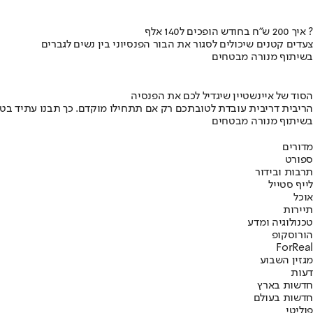
איך 200 ש"ח בחודש הופכים ל140 אלף ?
צעדים קטנים שיכולים לסגור את הבור הפנסיוני בין נשים לגברים
בשיתוף מנורה מבטחים
הסוד של איינשטיין שיגדיל לכם את הפנסיה
הריבית דריבית עובדת לטובתכם רק אם תתחילו מוקדם. כך תבנו עתיד בט
בשיתוף מנורה מבטחים
מדורים
ספורט
תרבות ובידור
לייף סטייל
אוכל
תיירות
טכנולוגיה ומדע
הורוסקופ
ForReal
מגזין השבוע
דעות
חדשות בארץ
חדשות בעולם
פוליטי