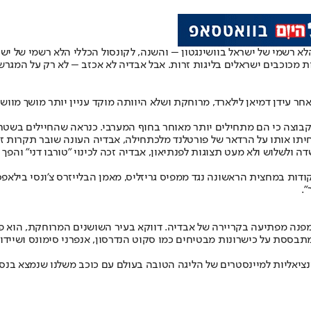
הלא רשמי של ישראל בוושינגטון – והשנה, לקונסול הכללי הלא רשמי של יש
ת מכוכבים ישראלים בליגות זרות. אבל אבדיה לא אכזב – לא רק על המגרש,
חר עידן דמיאן לילארד, מרוחקת ושלא היוותה מוקד עניין יותר מושך מווש
בוצה כי הם מתחילים יותר מאוחר בחוף המערבי. כנראה שהחיילים בשטח א
 אותו על הרדאר של פורטלנד מלכתחילה, אבדיה העונה שובר תקרות זכוכית לא 
 ריבאונדים, אחוזים סולידיים מהשדה ולשלוש ולא מעט תצוגות לפנתיאון, אבדיה זכה לכינוי
חרי שקלע 26 נקודות במחצית הראשונה נגד ממפיס גריזליס, מאמן הבלייזרס צ'ונסי 
.
פנה מפתיעה בקריירה של אבדיה. דווקא בעיר השושנים המרוחקת, הוא פו
ים של 24.8), שנעדרת כוכבים גדולים ומתבססת על כישרונות מבטיחים כמו סקוט הנדרסון, אנפר
יאליות למיינסטרים של הליגה הטובה בעולם עם כוכב משלנו שנמצא בנסיק