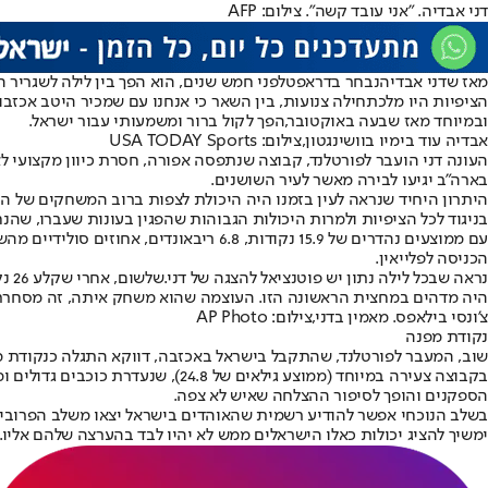
דני אבדיה. "אני עובד קשה". צילום: AFP
מאז ש
דני אבדיה
נבחר בדראפט
לפני חמש שנים, הוא הפך בין לילה לשגריר 
הציפיות היו מלכתחילה צנועות, בין השאר כי אנחנו עם שמכיר היטב אכזבו
ובמיוחד מאז שבעה באוקטובר,
הפך לקול ברור ומשמעותי עבור ישראל
.
אבדיה עוד בימיו בוושינגטון,צילום: USA TODAY Sports
העונה דני הועבר לפורטלנד
, קבוצה שנתפסה אפורה, חסרת כיוון מקצועי לא
בארה"ב יגיעו לבירה מאשר לעיר השושנים.
היתרון היחיד שנראה לעין בזמנו היה היכולת לצפות ברוב המשחקים של הק
בניגוד לכל הציפיות ולמרות היכולות הגבוהות שהפגין בעונות שעברו, שהנחיתו
עם ממוצעים נהדרים של 15.9 נקודות, 6.8
הכניסה לפלייאין.
נראה שבכל לילה נתון יש פוטנציאל להצגה של דני.
שלשום
, א
היה מדהים במחצית הראשונה הזו. העוצמה שהוא משחק איתה, זה מסחרר"
צ'ונסי בילאפס. מאמין בדני,צילום: AP Photo
נקודת מפנה
שוב, המעבר לפורטלנד, שהתקבל בישראל באכזבה, דווקא התגלה כנקודת מ
בקבוצה צעירה במיוחד (ממוצע גילא
הספקנים והופך לסיפור ההצלחה שאיש לא צפה.
בשלב הנוכחי אפשר להודיע רשמית שהאוהדים בישראל יצאו משלב הפרובינצ
ימשיך להציג יכולות כאלו הישראלים ממש לא יהיו לבד בהערצה שלהם אליו.