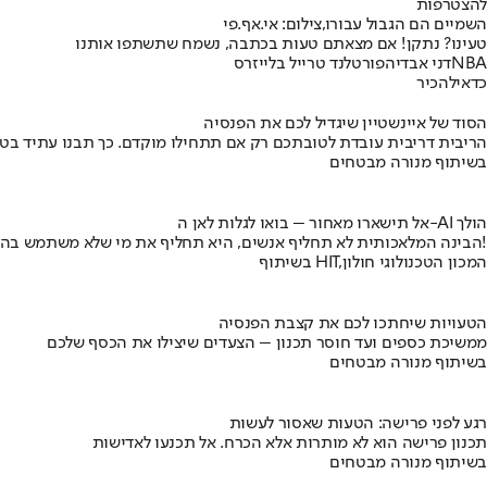
להצטרפות
השמיים הם הגבול עבורו,צילום: אי.אף.פי
טעינו? נתקן! אם מצאתם טעות בכתבה, נשמח שתשתפו אותנו
NBA
דני אבדיה
פורטלנד טרייל בלייזרס
כדאי
להכיר
הסוד של איינשטיין שיגדיל לכם את הפנסיה
הריבית דריבית עובדת לטובתכם רק אם תתחילו מוקדם. כך תבנו עתיד בט
בשיתוף מנורה מבטחים
אל תישארו מאחור – בואו לגלות לאן ה-AI הולך
הבינה המלאכותית לא תחליף אנשים, היא תחליף את מי שלא משתמש בה!
בשיתוף HIT,המכון הטכנולוגי חולון
הטעויות שיחתכו לכם את קצבת הפנסיה
ממשיכת כספים ועד חוסר תכנון – הצעדים שיצילו את הכסף שלכם
בשיתוף מנורה מבטחים
רגע לפני פרישה: הטעות שאסור לעשות
תכנון פרישה הוא לא מותרות אלא הכרח. אל תכנעו לאדישות
בשיתוף מנורה מבטחים