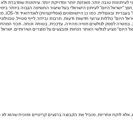
לעיתונות טובה יותר, מאוזנת יותר ומדויקת יותר. עיתונות שמדברת ולא צ
שלום. המהדורה המודפסת הראשונה פורסמה ב-30 ביולי 2007, וב-2010 הפך "ישראל היום" לעיתון הישראלי בעל שי
לחמנוביץ,
ל היום" כוללות ערוצי חדשות ודעות, תרבות ובידור, לייף סטייל, טכנולוגיה
ברית, במטרה לספק לגולשים חוויה מהירה, עדכנית, בטוחה ונוחה. תכני המה
ל היום" מציע לגולשי האתר הנחות ומבצעים על מוצרים ושירותים. ישראל 
, מוביל את הקבוצה ברגעים קריטיים ומוכיח שהוא לא רק חלק מה-NBA – אלא הפך להיות כ