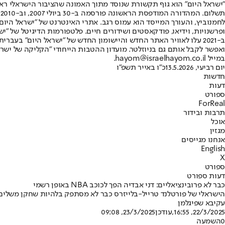
"ישראל היום" הוא גוף תקשורת שנוסד מתוך האמונה שהציבור הישראלי ראוי 
ת
ופרשנויות, וידיאו, פודקאסטים ושידורים חיים. פלטפורמות הדיגיטל של "ישרא
ב-2021 עלו לאוויר האתר החדש והיישומון החדש של "ישראל היום" בע
ואפשר לקבל אותם גם בניוזלטר. מועדון ההטבות הייחודי "הקליקה של ישרא
במייל hayom@israelhayom.co.il.
יום רביעי, 13.5.2026
כ"ו באייר תשפ"ו
חדשות
דעות
ספורט
ForReal
תרבות ובידור
אוכל
מגזין
אנחנו מגייסים
English
X
ספורט
דעות ספורט
כבר לא פרובינציאליים: דני אבדיה הפך לכוכב NBA באופן רשמי
הישראלי של פורטלנד טרייל-בלייזרס כבר לא מסתפק בלהיות שחקן משלים, אלא לוקח אחריות
עקיבא שפיגלמן
22/3/2025, 16:55
,עודכן
23/3/2025, 09:08
0
השמעה