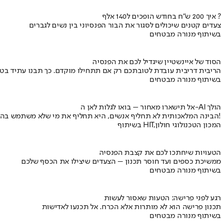
איך 200 ש"ח בחודש הופכים ל140 אלף ?
צעדים קטנים שיכולים לסגור את הבור הפנסיוני בין נשים לגברים
בשיתוף מנורה מבטחים
הסוד של איינשטיין שיגדיל לכם את הפנסיה
הריבית דריבית עובדת לטובתכם רק אם תתחילו מוקדם. כך תבנו עתיד בט
בשיתוף מנורה מבטחים
אל תישארו מאחור – בואו לגלות לאן ה-AI הולך
הבינה המלאכותית לא תחליף אנשים, היא תחליף את מי שלא משתמש בה!
בשיתוף HIT,המכון הטכנולוגי חולון
הטעויות שיחתכו לכם את קצבת הפנסיה
ממשיכת כספים ועד חוסר תכנון – הצעדים שיצילו את הכסף שלכם
בשיתוף מנורה מבטחים
רגע לפני פרישה: הטעות שאסור לעשות
תכנון פרישה הוא לא מותרות אלא הכרח. אל תכנעו לאדישות
בשיתוף מנורה מבטחים