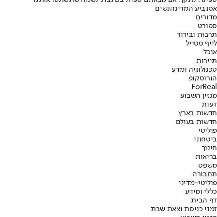
טעינו? נתקן! אם מצאתם טעות בכתבה, נשמח שתשתפו אותנו
אס
גביע המדינה
נשים
מדורים
ספורט
תרבות ובידור
לייף סטייל
אוכל
תיירות
טכנולוגיה ומדע
הורוסקופ
ForReal
מגזין השבוע
דעות
חדשות בארץ
חדשות בעולם
פוליטי
ביטחוני
חינוך
בריאות
משפט
תחבורה
פוליטי-מדיני
כללי ומידע
דף הבית
זמני כניסת וצאת שבת