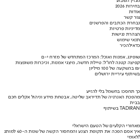
מגזין השבוע
בחירות 2026
אודות
צור קשר
נבחרת הכתבים והפרשנים
מדיניות פרטיות
הצהרת נגישות
תנאי שימוש
כדאי
להכיר
שופינג, אמנות ואוכל: המרכז המתחדש של מזרח י-ם
קפיצה קטנה לחו"ל: טיילת חדשה, מיצגי אמנות, וכיכרות משופצות
בהשקעה של 100 מיליון ₪
בשיתוף עיריית ירושלים
כך תחסכו בחשמל בלי להזיע
מהפכת האנרגיה של תדיראן: שליטה, אבטחת מידע וניהול אקלים חכם
בבית
בשיתוף TADIRAN
מאחורי הקלעים של הטעם הישראלי
איך אסם הפכה את תקופת הצנע והמחסור הקשה של שנות ה-40 למותג
לאומי?