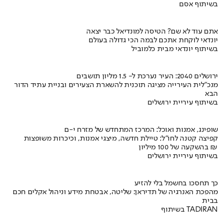
בשיתוף אסם
אתם עוד לא שם? הטיסה למונדיאל כבר יצאה
יונדאי לוקחת אתכם לבמה הכי גדולה בעולם
בשיתוף יונדאי מבית כלמוביל
ירושלים 2040: העיר נערכת ל- 1.5 מליון תושבים
מנכ"לית העירייה מציגה תוכנית להשארת הצעירים ובניית עתיד הדור
הבא
בשיתוף עיריית ירושלים
שופינג, אמנות ואוכל: המרכז המתחדש של מזרח י-ם
קפיצה קטנה לחו"ל: טיילת חדשה, מיצגי אמנות, וכיכרות משופצות
בהשקעה של 100 מיליון ₪
בשיתוף עיריית ירושלים
כך תחסכו בחשמל בלי להזיע
מהפכת האנרגיה של תדיראן: שליטה, אבטחת מידע וניהול אקלים חכם
בבית
בשיתוף TADIRAN