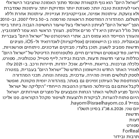
"ישראל היום" הוא גוף תקשורת שנוסד מתוך האמונה שהציבור הישראלי
ראוי לעיתונות טובה יותר, מאוזנת יותר ומדויקת יותר. עיתונות שמדברת
ולא צועקת. עיתונות אמינה, אובייקטיבית ועניינית. עיתונות אחרת וללא
תשלום. המהדורה המודפסת הראשונה פורסמה ב-30 ביולי 2007, וב-2010
הפך "ישראל היום" לעיתון הישראלי בעל שיעור החשיפה הגבוה ביותר בימי
חול. מו"ל העיתון היא ד"ר מרים אדלסון. העורך הראשי הוא עמר לחמנוביץ,
והעורך המייסד הוא עמוס רגב. אתרי האינטרנט של "ישראל היום" בעברית
ובאנגלית, כמו כן היישומונים (אפליקציות) לאנדרואיד ול-iOS, מציגים
חדשות מסביב לשעון, תוכן בלעדי, מבזקים ועדכונים, ניתוחים ופרשנויות,
וידיאו, פודקאסטים ושידורים חיים. פלטפורמות הדיגיטל של "ישראל היום"
כוללות ערוצי חדשות ודעות, תרבות ובידור, לייף סטייל, טכנולוגיה, ספורט,
כלכלה וצרכנות, בריאות, חיילים, אוכל, יהדות, תיירות ורכב. ב-2021 עלו
לאוויר האתר החדש והיישומון החדש של "ישראל היום" בעברית, במטרה
לספק לגולשים חוויה מהירה, עדכנית, בטוחה ונוחה. תכני המהדורה
המודפסת של העיתון זמינים גם באתר, במהדורה יומית מקוונת, ואפשר
לקבל אותם גם בניוזלטר. מועדון ההטבות הייחודי "הקליקה של ישראל
היום" מציע לגולשי האתר הנחות ומבצעים על מוצרים ושירותים. ישראל
היום פתוח להערות, לביקורת ולהצעות לשיפור מקהל הקוראים. פנו אלינו
במייל hayom@israelhayom.co.il.
יום שני, 8.6.2026
כ"ג בסיון תשפ"ו
חדשות
דעות
ספורט
ForReal
תרבות ובידור