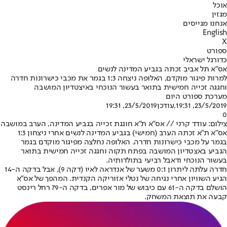
אוכל
מגזין
אנחנו מגייסים
English
X
ספורט
כדורגל ישראלי
אס"א תל אביב זכתה בגביע המדינה לנשים
למרות פיגור מוקדם, האלופה ניצחה 1:3 בגמר את מכבי כישרונות חדרה
וחגגה זכייה חמישית בתואר בעשור הנוכחי באיצטדיון המושבה
מערכת ספורט היום
23/5/2019, 19:31
,עודכן
23/5/2019, 19:31
0
צילום: עודד קרני // אס"א ת"א חוגגת זכייה בגביע המדינה, הערב במושבה
אס"א ת"א זכתה הערב (חמישי) בגביע המדינה לנשים אחרי ניצחון 1:3
בגמר על מכבי כישרונות חדרה. האלופה נחלצה מפיגור מוקדם בגמר
הגביע באצטדיון המושבה בפתח תקוה וחגגה זכייה חמישית בתואר
בעשור הנוכחי ודאבל רביעי בתולדותיה.
חדרה עלתה ליתרון 0:1 משער של אנדראה לאיו (דקה 9), אבל בדקה ה-14
הגיע השוויון אחרי נגיחה של נטלי אזוריקה הקנדית. המהפך של אס"א
הושלם בדקה ה-61 עם כיבוש של מור אפרים, בדקה ה-79 רחל רינסט
קבעה את תוצאת המשחק.