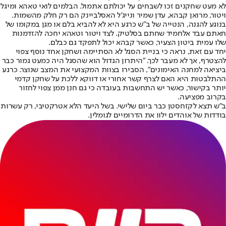
לא מעט שחקנים זכו לשבחים על יכולתם אתמול. הבלמים לואי טאהא ומיגל
ויטור, מרואן קבהא, עדן שמיר ונייג'ל האסלביינק הם רק חלק מהשמות.
בנוגע להגנה, הנטייה של ב"ש כרגע היא לא להביא בלם או מגן במקומו של
חאתם עבד אלחמיד שחתם בסלטיק. לצד ויטור וטאהא יחכה להזדמנות
שלו עמית ביטון הצעיר, כאשר קבהא יכול לתפקד גם כבלם
.
יחד עם זאת, נראה כי בניית הסגל לא הסתיימה ושחקן אחד נוסף צפוי
להצטרף, אך לא מעבר לכך. "היתרון הגדול הוא שהסגל היה כמעט גמור כבר
ביציאה למחנה האימונים", הסבירו בצוות המקצועי את המצב שנוצר. כרגע
ההתלבטות היא האם לצרף קשר אחורי או דווקא ללכת על שחקן קדמי
יותר בקישור, כאשר יש התחשבות בעובדה כי גם חנן ממן צפוי לחזור
בקרוב מפציעה.
ב"ש תצא לקזחסטן כבר ביום שלישי. בשל היעד הלא אטרקטיבי, רק עשרות
בודדות של אוהדים ילוו את הדרומיים לגומלין
.