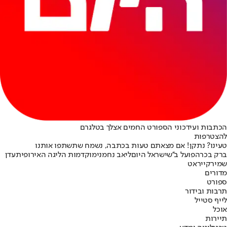
הכתבות ועידכוני הספורט החמים אצלך בטלגרם
להצטרפות
טעינו? נתקן! אם מצאתם טעות בכתבה, נשמח שתשתפו אותנו
ברק בכר
הפועל ב''ש
ישראל היום
ליאב נחמני
מוקדמות הליגה האירופית
עדן
שמיר
קייראט
מדורים
ספורט
תרבות ובידור
לייף סטייל
אוכל
תיירות