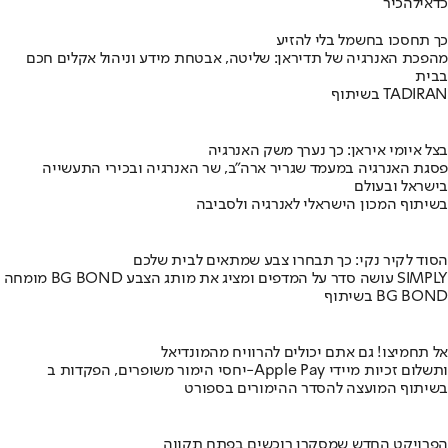
כדאי
להכיר
כך תחסכו בחשמל בלי להזיע
מהפכת האנרגיה של תדיראן: שליטה, אבטחת מידע וניהול אקלים חכם
בבית
בשיתוף TADIRAN
בצל איומי איראן: כך נערך משק האנרגיה
פסגת האנרגיה במעמד שגריר ארה"ב, שר האנרגיה ובכירי התעשייה
בישראל ובעולם
בשיתוף המכון הישראלי לאנרגיה ולסביבה
הסוד לקיר נקי: כך תבחרו צבע שמתאים לבית שלכם
מומחה BG BOND עושה סדר על המדפים ומציג את מותג הצבע SIMPLY
בשיתוף BG BOND
אל תחמיצו! גם אתם יכולים להרוויח מהמונדיאל
יחסי הימור משופרים, הפקדות ב-Apple Pay ותשלום זכיות מיידי
בשיתוף המועצה להסדר ההימורים בספורט
הפרויקט החדש שמסקרן רוכשים בפתח תקווה