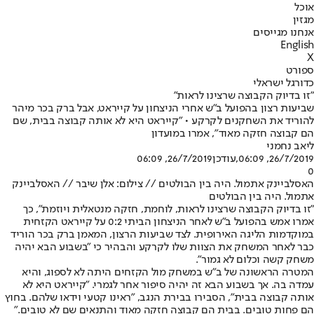
אוכל
מגזין
אנחנו מגייסים
English
X
ספורט
כדורגל ישראלי
"זו בדיוק הקבוצה שרצינו לראות"
שביעות רצון בהפועל ב"ש אחרי הניצחון על קייראט, אבל ברק בכר מיהר
להוריד את השחקנים לקרקע • "קייראט היא לא אותה קבוצה בבית, שם
הם קבוצה חזקה מאוד", אמרו במועדון
ליאב נחמני
26/7/2019, 06:09
,עודכן
26/7/2019, 06:09
0
האסלביינק אתמול. היה בין הבולטים // צילום: אלן שיבר // האסלביינק
אתמול. היה בין הבולטים
"
זו בדיוק הקבוצה שרצינו לראות, לוחמת, חזקה מנטאלית ויוזמת", כך
אמרו אמש בהפועל ב"ש לאחר הניצחון הביתי 0:2 על קייראט הקזחית
במוקדמות הליגה האירופית. לצד שביעות הרצון, המאמן ברק בכר הוריד
כבר לאחר המשחק את הצוות שלו לקרקע והבהיר כי "בשבוע הבא יהיה
משחק קשה וכלום לא גמור".
המטרה הראשונה של ב"ש במשחק מול הקזחים היתה לא לספוג, והיא
עמדה בה. אך בשבוע הבא זה יהיה סיפור אחר לגמרי. "קייראט היא לא
אותה קבוצה בבית", הסבירו בבירת הנגב, "ראינו קטעי וידאו שלהם. בחוץ
הם פחות טובים. בבית הם קבוצה חזקה מאוד והתנאים שם לא טובים
".