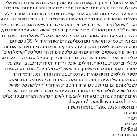
"ישראל היום" הוא גוף תקשורת שנוסד מתוך האמונה שהציבור הישראלי
ראוי לעיתונות טובה יותר, מאוזנת יותר ומדויקת יותר. עיתונות שמדברת
ולא צועקת. עיתונות אמינה, אובייקטיבית ועניינית. עיתונות אחרת וללא
תשלום. המהדורה המודפסת הראשונה פורסמה ב-30 ביולי 2007, וב-2010
הפך "ישראל היום" לעיתון הישראלי בעל שיעור החשיפה הגבוה ביותר בימי
חול. מו"ל העיתון היא ד"ר מרים אדלסון. העורך הראשי הוא עמר לחמנוביץ,
והעורך המייסד הוא עמוס רגב. אתרי האינטרנט של "ישראל היום" בעברית
ובאנגלית, כמו כן היישומונים (אפליקציות) לאנדרואיד ול-iOS, מציגים
חדשות מסביב לשעון, תוכן בלעדי, מבזקים ועדכונים, ניתוחים ופרשנויות,
וידיאו, פודקאסטים ושידורים חיים. פלטפורמות הדיגיטל של "ישראל היום"
כוללות ערוצי חדשות ודעות, תרבות ובידור, לייף סטייל, טכנולוגיה, ספורט,
כלכלה וצרכנות, בריאות, חיילים, אוכל, יהדות, תיירות ורכב. ב-2021 עלו
לאוויר האתר החדש והיישומון החדש של "ישראל היום" בעברית, במטרה
לספק לגולשים חוויה מהירה, עדכנית, בטוחה ונוחה. תכני המהדורה
המודפסת של העיתון זמינים גם באתר, במהדורה יומית מקוונת, ואפשר
לקבל אותם גם בניוזלטר. מועדון ההטבות הייחודי "הקליקה של ישראל
היום" מציע לגולשי האתר הנחות ומבצעים על מוצרים ושירותים. ישראל
היום פתוח להערות, לביקורת ולהצעות לשיפור מקהל הקוראים. פנו אלינו
במייל hayom@israelhayom.co.il.
יום ראשון, 28.6.2026
י"ג בתמוז תשפ"ו
חדשות
דעות
ספורט
ForReal
תרבות ובידור