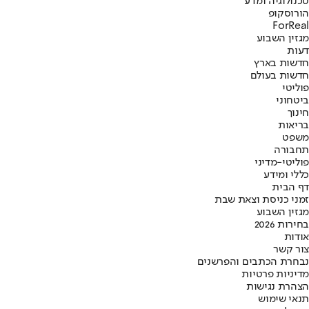
טכנולוגיה ומדע
הורוסקופ
ForReal
מגזין השבוע
דעות
חדשות בארץ
חדשות בעולם
פוליטי
ביטחוני
חינוך
בריאות
משפט
תחבורה
פוליטי-מדיני
כללי ומידע
דף הבית
זמני כניסת וצאת שבת
מגזין השבוע
בחירות 2026
אודות
צור קשר
נבחרת הכתבים והפרשנים
מדיניות פרטיות
הצהרת נגישות
תנאי שימוש