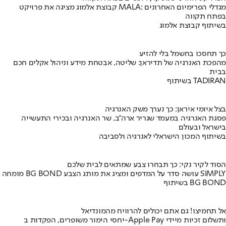
קבוצת אלמוג מציגה את פרויקט MALA: מגדלי הפרימיום האחרונים
בפתח תקווה
בשיתוף קבוצת אלמוג
כך תחסכו בחשמל בלי להזיע
מהפכת האנרגיה של תדיראן: שליטה, אבטחת מידע וניהול אקלים חכם
בבית
בשיתוף TADIRAN
בצל איומי איראן: כך נערך משק האנרגיה
פסגת האנרגיה במעמד שגריר ארה"ב, שר האנרגיה ובכירי התעשייה
בישראל ובעולם
בשיתוף המכון הישראלי לאנרגיה ולסביבה
הסוד לקיר נקי: כך תבחרו צבע שמתאים לבית שלכם
מומחה BG BOND עושה סדר על המדפים ומציג את מותג הצבע SIMPLY
בשיתוף BG BOND
אל תחמיצו! גם אתם יכולים להרוויח מהמונדיאל
יחסי הימור משופרים, הפקדות ב-Apple Pay ותשלום זכיות מיידי