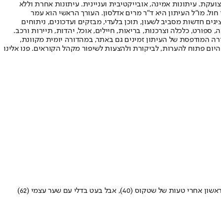
ועקת. עיתונות אמינה, אובייקטיבית ועניינית. עיתונות אחרת וללא
עור החשיפה הגבוה ביותר בימי חול. מו"ל העיתון היא ד"ר מרים אדלסון. העורך הראשי הוא עמר
 והעורך המייסד הוא עמוס רגב. אתרי האינטרנט של "ישראל היום" בעברית ובאנגלית, כמו כן היישומונים (אפליקציות) לאנדרואיד ול-iOS, מציגים חדשות מסביב לשעון, תוכן בלעדי, מבזקים ועדכונים, ניתוחים
, ספורט, כלכלה וצרכנות, בריאות, חיילים, אוכל, יהדות, תיירות ורכב.
דורה המודפסת של העיתון זמינים גם באתר, במהדורה יומית מקוונת,
היום פתוח להערות, לביקורת ולהצעות לשיפור מקהל הקוראים. פנו אלינו
האדומים של ברק בכר השלימו את המשימה (1:3 בסיכום הכללי) בקזחסטן בדרך לסיבוב המוקדמות השלישי של הליגה האירופית • אדה דוגאליץ' כבש ראשון אחרי טעות של שטקוס (40), אבל בעט בדלי עם שער עצמי (62)