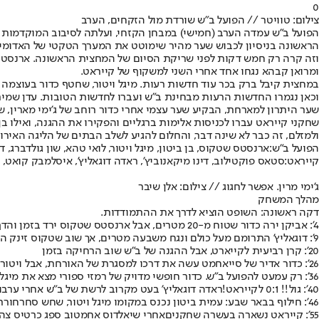
0
צילום: טוויטר // הפועל ב"ש שורדת מול הזקחים, הערב
הראשונה בניסיון לכבוש שער מהיר שימוטט את המערך הטקטי של האדומי
וזה קרה רק חמש דקות לפני שריקת הסיום של המחצית הראשונה. ארנסטס 
ומרואן קבהא נגחו אחד אחרי השני למשקוף של קייראט.
במחצית קיבל ברק בכר עוד חדשות רעות. מיגל ויטור, שחטף כדור בעוצמה 
שער היתרון למארחת, הבקיע שער עצמי אחרי כדור רוחב של ג'ימי מארין,
שחקני קייראט עברו לכניסות אלימות ברגליים והפקירו את ההגנה, ואילו ב
ולמזלם, זה כבר לא שינה דבר, והחלום להגיע לשלב הבתים של הליגה האיר
הפועל ב"ש:
ארנסטס שטקוס, בן ביטון, מיגל ויטור, לואי טהא, שון גולדברג, דו
קייראט:
סטאס פוקטילוב, דינו מיקאנוביץ', ראדה דוגאליץ', איסלמבק קואט, יא
ג'ימי מרין. אפשר לחגוג // צילום: אלן שיבר
מהלך המשחק
דקה ראשונה: השופט הוציא לדרך את ההתמודדות.
4': אביקן ירה כדור שטוח מ-20 מטרים, אבל ארנסטס שטקוס ירד בזמן והדף לקרן.
9': דוגאליץ' התרומם מעל כולם ונגח משבעה מטרים, אך שוב שטקוס זינק היטב והדף את הסכנה.
20': קרן רביעית לקייארט, אבל ההגנה של ב"ש שוב הרחיקה בזמן
26': כדור אדיר של סייאחמט עשה את דרכו למסגרת של האורחת, אבל ויטור התערב והרחיק
36': רק עמעט להפועל ב"ש. כדור חופשי מדויק של רמזי ספורי מצא את מיגל ויטור, שנגח למשקוף. הריבאונד הגיע לראשו של מרואן קבהא, שנגח גם הוא למשקוף.
40': גול!! 0:1 לקייראט!
ראדה דוגאליץ' בעט מקרוב לרשת של ב"ש אחרי ערבובי
46': חילוף בבאר שבע: עמית ביטון נכנס במקומו מיגל ויטור, שחש סחרחורת וייבדק בבית החולים המקומי
55': קייראט נשארה בעשרה שחקנים
אחרי שיאלדוס אחמטוב ספג כרטיס צה