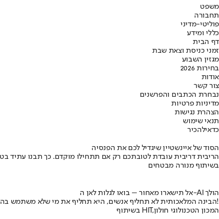
משפט
תחבורה
פוליטי-מדיני
כללי ומידע
דף הבית
זמני כניסת וצאת שבת
מגזין השבוע
בחירות 2026
אודות
צור קשר
נבחרת הכתבים והפרשנים
מדיניות פרטיות
הצהרת נגישות
תנאי שימוש
כדאי
להכיר
הסוד של איינשטיין שיגדיל לכם את הפנסיה
הריבית דריבית עובדת לטובתכם רק אם תתחילו מוקדם. כך תבנו עתיד בט
בשיתוף מנורה מבטחים
אל תישארו מאחור – בואו לגלות לאן ה-AI הולך
הבינה המלאכותית לא תחליף אנשים, היא תחליף את מי שלא משתמש בה!
בשיתוף HIT,המכון הטכנולוגי חולון