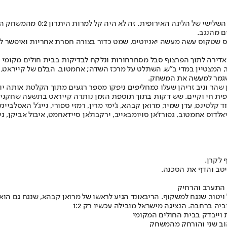
הפועל ב"ש עמדה הערב (חמישי)
ם מהנגב.
שטקוס עשה מעשה יאניוטיס, שמט כדור בצורה חסרת אחריות ואיפשר לדוג
אדירה לתוך הפרצוף סבל מסחרחורות ונלקח לבדיקות בבית חולים מקומי ו
 שגמר למעשה את המשחק.
ן שהר וניב זריהן שעלו כמחליפים ניפקו מספר רגעים מתוך הקלטת אותה י
ופית חי וקיים. שש דקות בתוך תוספת הזמן נותרה קייראט בתשעה שחקנים,
ד קלטינס, עדן שמיר, מרואן קבהא, ג'ימי מרין, רמזי ספורי, נייג'ל האסלביינ
לדוס אחמטוב, גפורז'אן סויומבאייב, ירקבולאן סיידאחמט, איבול אביקן, גיו
ה ברחבה. הנציגה מישראל מובילה עכשיו רק 1:2
וב שני והורחק מהמשחק