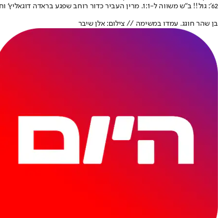
62': גול!! ב"ש משווה ל-1:1. מרין העביר כדור רוחב שפגע בראדה דוגאליץ' וחדר לרשת. שער עצמי אומלל משל הקזחים. הקבוצה של ברק בכר בדרך לסיבוב השלישי
בן שהר חוגג. עמדו במשימה // צילום: אלן שיבר