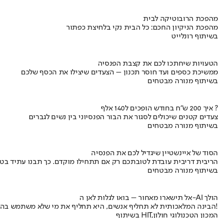
מהפכת הרובוטיקה לבית
מהפכת הניקיון החכם: כל הבית נקי בלחיצת כפתור
בשיתוף רונלייט
הטעויות שיחתכו לכם את קצבת הפנסיה
ממשיכת כספים ועד חוסר תכנון – הצעדים שיצילו את הכסף שלכם
בשיתוף מנורה מבטחים
איך 200 ש"ח בחודש הופכים ל140 אלף ?
צעדים קטנים שיכולים לסגור את הבור הפנסיוני בין נשים לגברים
בשיתוף מנורה מבטחים
הסוד של איינשטיין שיגדיל לכם את הפנסיה
הריבית דריבית עובדת לטובתכם רק אם תתחילו מוקדם. כך תבנו עתיד בט
בשיתוף מנורה מבטחים
אל תישארו מאחור – בואו לגלות לאן ה-AI הולך
הבינה המלאכותית לא תחליף אנשים, היא תחליף את מי שלא משתמש בה!
בשיתוף HIT,המכון הטכנולוגי חולון