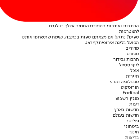
הכתבות ועידכוני הספורט החמים אצלך בטלגרם
להצטרפות
טעינו? נתקן! אם מצאתם טעות בכתבה, נשמח שתשתפו אותנו
הפועל ב
ליגה אירופית
קייראט
מדורים
ספורט
תרבות ובידור
לייף סטייל
אוכל
תיירות
טכנולוגיה ומדע
הורוסקופ
ForReal
מגזין השבוע
דעות
חדשות בארץ
חדשות בעולם
פוליטי
ביטחוני
חינוך
בריאות