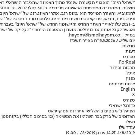
"ישראל היום" הוא גוף תקשורת שנוסד מתוך האמונה שהציבור הישראלי ראוי 
ת
ופרשנויות, וידיאו, פודקאסטים ושידורים חיים. פלטפורמות הדיגיטל של "ישרא
ב-2021 עלו לאוויר האתר החדש והיישומון החדש של "ישראל היום" בע
ואפשר לקבל אותם גם בניוזלטר. מועדון ההטבות הייחודי "הקליקה של ישרא
במייל hayom@israelhayom.co.il.
יום שלישי, 5.5.2026
י"ח באייר תשפ"ו
חדשות
דעות
ספורט
ForReal
תרבות ובידור
אוכל
מגזין
אנחנו מגייסים
English
X
ספורט
כדורגל ישראלי
הפועל ב"ש בסיבוב השלישי אחרי 1:1 עם קייראט
משלו
עודד שלו
1/8/2019, 14:27
,עודכן
1/8/2019, 19:00