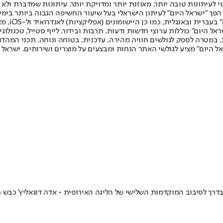
לעיתונות טובה יותר, מאוזנת יותר ומדויקת יותר. עיתונות שמדברת ולא צ
שלום. המהדורה המודפסת הראשונה פורסמה ב-30 ביולי 2007, וב-2010 הפך "ישראל היום" לעיתון הישראלי בעל שי
לחמנוביץ,
ל היום" כוללות ערוצי חדשות ודעות, תרבות ובידור, לייף סטייל, טכנולוגיה
ברית, במטרה לספק לגולשים חוויה מהירה, עדכנית, בטוחה ונוחה. תכני המה
ל היום" מציע לגולשי האתר הנחות ומבצעים על מוצרים ושירותים. ישראל 