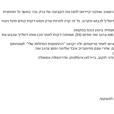
 במבחן הקזחי, ועלתה לסיבוב המוקדמות השלישי של הליגה האירופית. זה לא היה קל למרות היתרון 0:2 מהמשחק הראשון; שחקני קייראט לחצו את הקבוצה של ברק בכר במשך כל המחצית
ליץ' לכבוש מקרוב. כל זה קרה למרות שרק חמש דקות קודם מיגל ויטור
עמית ביטון נכנס במקומו.
וכאן נגמרו החדשות הרעות מבחינת ב"ש ועברו לחדשות הטובות. עדן שמיר, המצטיין במדי ב"ש, השתלט על מרכז השדה; אחמטוב, הבלם של קייראט, ספג צהוב שני ואדום (55), ושמונה דקות לאחר מכן אותו דוגליץ' שכבש את
וציאו לאחר פרישתם, ולה יקראו: "ההחמצות הגדולות שלי". לשמחתם
 אחרי שגם סויומבייב איבד שליטה וספג צהוב שני.
ק
רגי ז'וקוב, ביירז'אן איסלמחן, אדרינסולה אסאולה