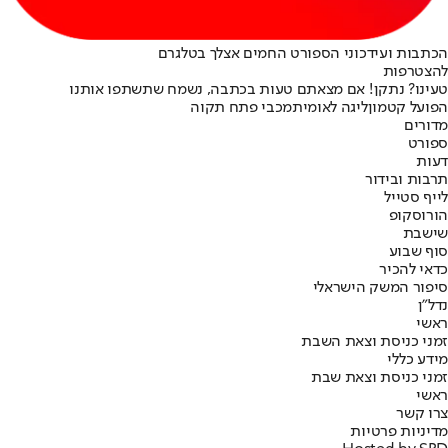
הכתבות ועידכוני הספורט החמים אצלך בטלגרם
להצטרפות
טעינו? נתקן! אם מצאתם טעות בכתבה, נשמח שתשתפו אותנו
הפועל קטמון
ליגה לאומית
מכבי פתח תקוה
מדורים
ספורט
דעות
תרבות ובידור
לייף סטייל
הורוסקופ
שישבת
סוף שבוע
כדאי להכיר
סיפור המשק הישראלי
נדל"ן
ראשי
זמני כניסת וצאת השבת
מידע כללי
זמני כניסת וצאת שבת
ראשי
צרו קשר
מדיניות פרטיות