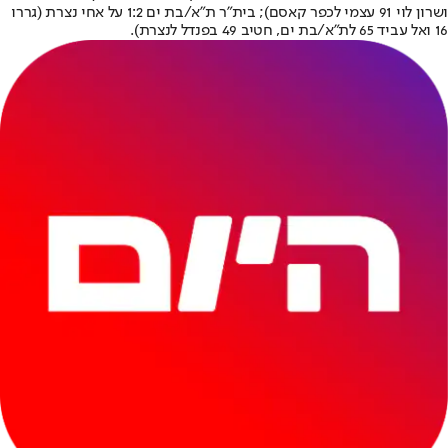
ושרון לוי 91 עצמי לכפר קאסם); בית"ר ת"א/בת ים 1:2 על אחי נצרת (גררו
16 ואל עביד 65 לת"א/בת ים, חטיב 49 בפנדל לנצרת).