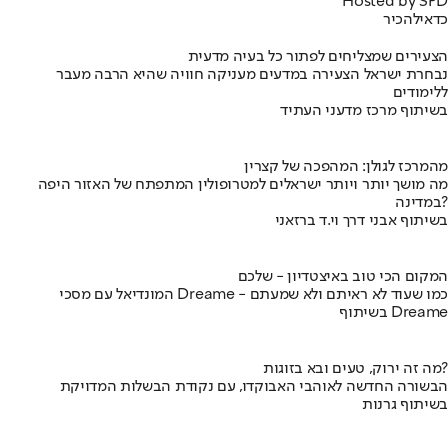
Hosted by SPD
כדאי
להכיר
הצעירים שמצליחים לפתור כל בעיה מדעית
נבחרת ישראל הצעירה במדעים מעניקה חוויה שהיא הרבה מעבר
ללימודים
בשיתוף מרכז מדעני העתיד
מהמרכז לגולן: המהפכה של קצרין
מה מושך יותר ויותר ישראלים למטרופולין המתפתח של האזור היפה
במדינה?
בשיתוף אבני דרך וי.ד ברזאני
המקום הכי טוב באיצטדיון - שלכם
המונדיאל עם מסכי Dreame - כמו שעוד לא ראיתם ולא שמעתם
בשיתוף Dreame
מה זה ירוק, טעים ובא בזוגות?
הבשורה החדשה לאוהבי האבוקדו, עם נקודת הבשלות המדויקת
בשיתוף גרנות