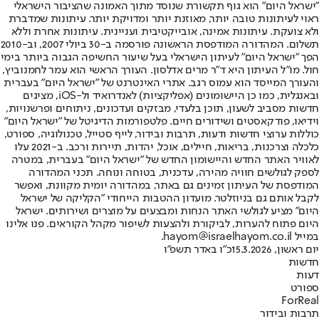
"ישראל היום" הוא גוף תקשורת שנוסד מתוך האמונה שהציבור הישראלי
ראוי לעיתונות טובה יותר, מאוזנת יותר ומדויקת יותר. עיתונות שמדברת
ולא צועקת. עיתונות אמינה, אובייקטיבית ועניינית. עיתונות אחרת וללא
תשלום. המהדורה המודפסת הראשונה פורסמה ב-30 ביולי 2007, וב-2010
הפך "ישראל היום" לעיתון הישראלי בעל שיעור החשיפה הגבוה ביותר בימי
חול. מו"ל העיתון היא ד"ר מרים אדלסון. העורך הראשי הוא עמר לחמנוביץ,
והעורך המייסד הוא עמוס רגב. אתרי האינטרנט של "ישראל היום" בעברית
ובאנגלית, כמו כן היישומונים (אפליקציות) לאנדרואיד ול-iOS, מציגים
חדשות מסביב לשעון, תוכן בלעדי, מבזקים ועדכונים, ניתוחים ופרשנויות,
וידיאו, פודקאסטים ושידורים חיים. פלטפורמות הדיגיטל של "ישראל היום"
כוללות ערוצי חדשות ודעות, תרבות ובידור, לייף סטייל, טכנולוגיה, ספורט,
כלכלה וצרכנות, בריאות, חיילים, אוכל, יהדות, תיירות ורכב. ב-2021 עלו
לאוויר האתר החדש והיישומון החדש של "ישראל היום" בעברית, במטרה
לספק לגולשים חוויה מהירה, עדכנית, בטוחה ונוחה. תכני המהדורה
המודפסת של העיתון זמינים גם באתר, במהדורה יומית מקוונת, ואפשר
לקבל אותם גם בניוזלטר. מועדון ההטבות הייחודי "הקליקה של ישראל
היום" מציע לגולשי האתר הנחות ומבצעים על מוצרים ושירותים. ישראל
היום פתוח להערות, לביקורת ולהצעות לשיפור מקהל הקוראים. פנו אלינו
במייל hayom@israelhayom.co.il.
יום ראשון, 15.3.2026
כ"ו באדר תשפ"ו
חדשות
דעות
ספורט
ForReal
תרבות ובידור