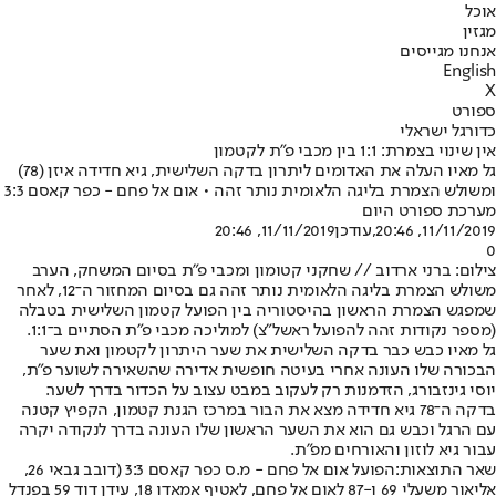
אוכל
מגזין
אנחנו מגייסים
English
X
ספורט
כדורגל ישראלי
אין שינוי בצמרת: 1:1 בין מכבי פ"ת לקטמון
גל מאיו העלה את האדומים ליתרון בדקה השלישית, גיא חדידה איזן (78)
ומשולש הצמרת בליגה הלאומית נותר זהה • אום אל פחם - כפר קאסם 3:3
מערכת ספורט היום
11/11/2019, 20:46
,עודכן
11/11/2019, 20:46
0
צילום: ברני ארדוב // שחקני קטומון ומכבי פ"ת בסיום המשחק, הערב
משולש הצמרת בליגה הלאומית נותר זהה גם בסיום המחזור ה־12, לאחר
שמפגש הצמרת הראשון בהיסטוריה בין הפועל קטמון השלישית בטבלה
(מספר נקודות זהה להפועל ראשל"צ) למוליכה מכבי פ"ת הסתיים ב־1:1.
גל מאיו כבש כבר בדקה השלישית את שער היתרון לקטמון ואת שער
הבכורה שלו העונה אחרי בעיטה חופשית אדירה שהשאירה לשוער פ"ת,
יוסי גינזבורג, הזדמנות רק לעקוב במבט עצוב על הכדור בדרך לשער.
בדקה ה־78 גיא חדידה מצא את הבור במרכז הגנת קטמון, הקפיץ קטנה
עם הרגל וכבש גם הוא את השער הראשון שלו העונה בדרך לנקודה יקרה
עבור גיא לוזון והאורחים מפ"ת.
שאר התוצאות:
הפועל אום אל פחם - מ.ס כפר קאסם 3:3 (דובב גבאי 26,
אליאור משעלי 69 ו-87 לאום אל פחם, לאטיף אמאדו 18, עידן דוד 59 בפנדל