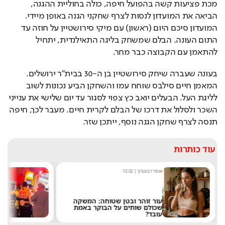
מכת פציעות קשה בהפועל חיפה, כולה בחוליית ההגנה, 
הביאה את המועדון לנסות לצרף שחקני הגנה באופן מיידי. 
המועדון סיכם היום (ראשון) עם מיקי סירושטיין על חוזה עד 
התום העונה. הבלם שמשחק בליגה התאילנדית, יתחיל 
להתאמן עם הקבוצה כבר מחר.
בעונה שעברה שיחק סירושטיין בן ה-30 בבית"ר ירושלים. 
המאמן חיים סילבס שוחח עמו והשחקן הביע נכונות לשוב 
לליגת העל. הבעלים יואב כץ צפוי לסגור עד יום שלישי את ענייני 
השכר ולסלול את דרכו של הבלם לקרית חיים. מעבר לכך, חיפה 
תנסה לצרף שחקן הגנה נוסף, ייתכן שזר. 
עוד כותרות
אבי כהן
|
19:41
טוחה: המשקה
הבוקר באמת
נקבע מותו של הפעוט מבני ברק
לאחר שנחנק משקית