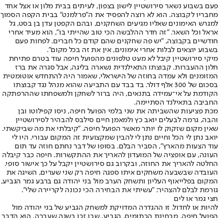
פעם בשבוע נשאר סירושטיין לישון בצפון, לעיתים בבית מלון או אצל אחד
מחבריו לקבוצה. הוא לא רוצה להפסיד את ה"פרלמנט" בבית הקפה הסמוך
למגרש האימונים שאליו מגיעים השחקנים, ובהם הקפטן עדן בן בסט, גל
אראל וכל השאר. "זה חדר ההלבשה הכי טוב שהייתי בו", הוא מעיד אחרי
חודשיים בקבוצה, "יש פה שחקנים שהם קודם כל חברים. לפחות פעם
בשבוע יוצאים לבלות אחרי אימונים, אין את זה בכל מקום".
מיקי סירושטיין קיבל לא מעט טלפונים מהפועל חיפה עוד בטרם פתיחת
חלון ההעברות. קבוצתו התאילנדית נשארה בליגה, אבל סגרה את ברז
המזומנים ולא עמדה בחוזה של הישראלי, שאמור היה להתחדש אוטומטית
בסכום של 300 אלף דולר. בד בבד עם התביעה שהוא מנהל נגד קבוצתו
הקודמת על אי־עמידה בתנאים, היה ברור לשחקן ולמשפחתו שההרפתקה
החביבה בתאילנד הסתיימה.
מכת פציעות שהשביתה את שני בלמי הפועל חיפה, ניסו קפילוטו ובן
והבה, גרמה לבעלים יואב כץ ולמאמן חיים סילבס להבהיר לסירושטיין
שאין מקום שזקוק לו יותר מאשר הפועל חיפה. "קיבלתי את מה שביקשתי.
יואב נתן לי הכל וחיים נתן לי להבין שמקצועית זה המקום עבורי. היו לי
עוד הצעות מהארץ", הסביר הבלם. בסופו של דבר נחתם חוזה עד תום
העונה, עם אופציה של המועדון להאריך את ההתקשרות. חיפה כבר קיבלה
החלטה להאריך את החוזה, ובקרוב גם סירושטיין יקבל על כך אישור סופי.
העובדה שבשבעה משחקים איתו ספגה חיפה רק שני שערים, השיגה את
המקום בפלייאוף העליון ותשחק הערב מול בני יהודה גם ברבע גמר הגביע,
גורמת לבלם להצהיר: "עשיתי את הבחירה הכי נכונה לקריירה שלי".
חצי גמר או לים
להיות או לחדול. זו ההגדרה המדויקת למשחק הגביע של בני יהודה מול
הפועל חיפה. מבחינת הכתומים, הגביע, שבו זכו בשנה שעברה, הוא הדבר