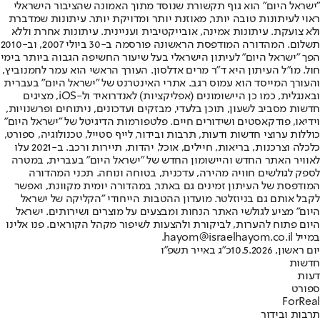
"ישראל היום" הוא גוף תקשורת שנוסד מתוך האמונה שהציבור הישראלי
ראוי לעיתונות טובה יותר, מאוזנת יותר ומדויקת יותר. עיתונות שמדברת
ולא צועקת. עיתונות אמינה, אובייקטיבית ועניינית. עיתונות אחרת וללא
תשלום. המהדורה המודפסת הראשונה פורסמה ב-30 ביולי 2007, וב-2010
הפך "ישראל היום" לעיתון הישראלי בעל שיעור החשיפה הגבוה ביותר בימי
חול. מו"ל העיתון היא ד"ר מרים אדלסון. העורך הראשי הוא עמר לחמנוביץ,
והעורך המייסד הוא עמוס רגב. אתרי האינטרנט של "ישראל היום" בעברית
ובאנגלית, כמו כן היישומונים (אפליקציות) לאנדרואיד ול-iOS, מציגים
חדשות מסביב לשעון, תוכן בלעדי, מבזקים ועדכונים, ניתוחים ופרשנויות,
וידיאו, פודקאסטים ושידורים חיים. פלטפורמות הדיגיטל של "ישראל היום"
כוללות ערוצי חדשות ודעות, תרבות ובידור, לייף סטייל, טכנולוגיה, ספורט,
כלכלה וצרכנות, בריאות, חיילים, אוכל, יהדות, תיירות ורכב. ב-2021 עלו
לאוויר האתר החדש והיישומון החדש של "ישראל היום" בעברית, במטרה
לספק לגולשים חוויה מהירה, עדכנית, בטוחה ונוחה. תכני המהדורה
המודפסת של העיתון זמינים גם באתר, במהדורה יומית מקוונת, ואפשר
לקבל אותם גם בניוזלטר. מועדון ההטבות הייחודי "הקליקה של ישראל
היום" מציע לגולשי האתר הנחות ומבצעים על מוצרים ושירותים. ישראל
היום פתוח להערות, לביקורת ולהצעות לשיפור מקהל הקוראים. פנו אלינו
במייל hayom@israelhayom.co.il.
יום ראשון, 10.5.2026
כ"ג באייר תשפ"ו
חדשות
דעות
ספורט
ForReal
תרבות ובידור