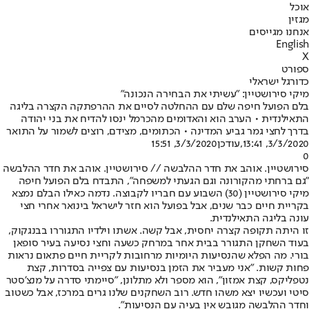
אוכל
מגזין
אנחנו מגייסים
English
X
ספורט
כדורגל ישראלי
מיקי סירושטיין: "עשיתי את הבחירה הנכונה"
בלם הפועל חיפה שלם עם ההחלטה לסיים את ההרפתקה הקצרה בליגה
התאילנדית • הערב הוא והאדומים מהכרמל ינסו להדיח את בני יהודה
בדרך לחצי גמר גביע המדינה • הכתומים, מצידם, רוצים לשמור על התואר
3/3/2020, 13:41
,עודכן
3/3/2020, 15:51
0
סירושטיין. אוהב את חדר ההלבשה // סירושטיין. אוהב את חדר ההלבשה
"גם ברחתי מהקורונה וגם הגעתי למשפחה", התבדח בלם הפועל חיפה
מיקי סירושטיין (30) השבוע עם חבריו לקבוצה. נדמה כאילו הבלם נמצא
בקריית חיים כבר שנים, אבל בפועל הוא חזר לישראל בינואר אחרי חצי
עונה בליגה התאילנדית.
זו היתה תקופה קצרה יחסית, אבל קשה. אשתו וילדיו התגוררו בבנגקוק,
בעוד השחקן התגורר בבית אחר במרחק כשעה וחצי נסיעה בעיר סופאן
בורי. מה הפלא שהנסיעות היומיות מרחובות לקריית חיים פתאום נראות
פחות קשות. "אני מעביר את הזמן בנסיעות עם צפייה בסדרות, קצת
נטפליקס, קצת אמזון", הוא מספר ולא מתלונן, "סיימתי סדרה על מנצ'סטר
סיטי ועכשיו יצא משהו חדש. רוב השחקנים שלנו גרים במרכז, אבל כשטוב
וחדר ההלבשה מגובש אין בעיה עם הנסיעות".