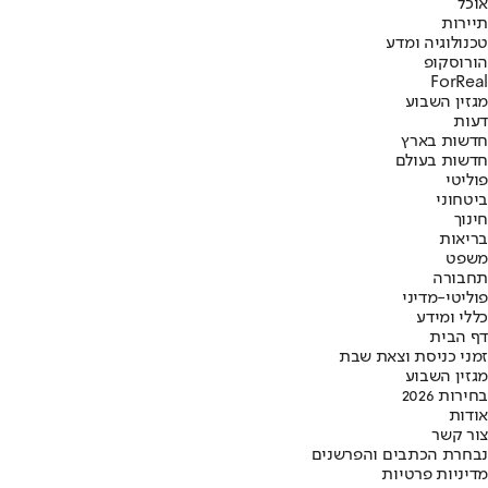
אוכל
תיירות
טכנולוגיה ומדע
הורוסקופ
ForReal
מגזין השבוע
דעות
חדשות בארץ
חדשות בעולם
פוליטי
ביטחוני
חינוך
בריאות
משפט
תחבורה
פוליטי-מדיני
כללי ומידע
דף הבית
זמני כניסת וצאת שבת
מגזין השבוע
בחירות 2026
אודות
צור קשר
נבחרת הכתבים והפרשנים
מדיניות פרטיות