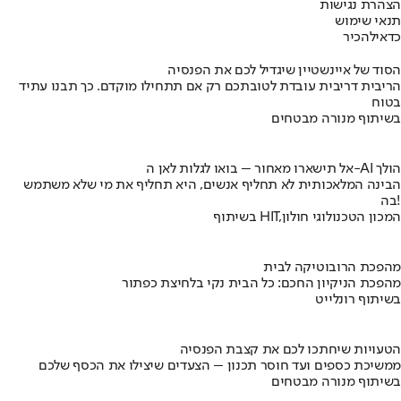
הצהרת נגישות
תנאי שימוש
כדאי
להכיר
הסוד של איינשטיין שיגדיל לכם את הפנסיה
הריבית דריבית עובדת לטובתכם רק אם תתחילו מוקדם. כך תבנו עתיד
בטוח
בשיתוף מנורה מבטחים
אל תישארו מאחור – בואו לגלות לאן ה-AI הולך
הבינה המלאכותית לא תחליף אנשים, היא תחליף את מי שלא משתמש
בה!
בשיתוף HIT,המכון הטכנולוגי חולון
מהפכת הרובוטיקה לבית
מהפכת הניקיון החכם: כל הבית נקי בלחיצת כפתור
בשיתוף רונלייט
הטעויות שיחתכו לכם את קצבת הפנסיה
ממשיכת כספים ועד חוסר תכנון – הצעדים שיצילו את הכסף שלכם
בשיתוף מנורה מבטחים