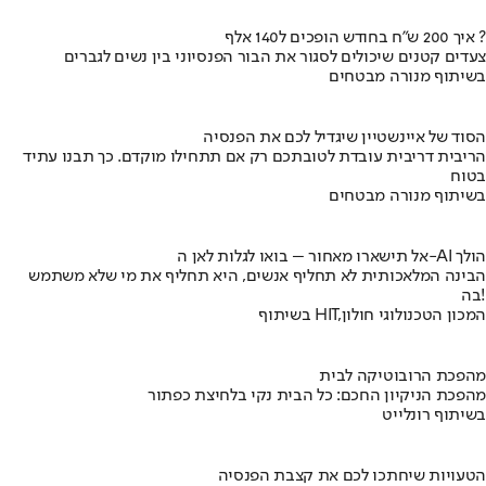
איך 200 ש"ח בחודש הופכים ל140 אלף ?
צעדים קטנים שיכולים לסגור את הבור הפנסיוני בין נשים לגברים
בשיתוף מנורה מבטחים
הסוד של איינשטיין שיגדיל לכם את הפנסיה
הריבית דריבית עובדת לטובתכם רק אם תתחילו מוקדם. כך תבנו עתיד
בטוח
בשיתוף מנורה מבטחים
אל תישארו מאחור – בואו לגלות לאן ה-AI הולך
הבינה המלאכותית לא תחליף אנשים, היא תחליף את מי שלא משתמש
בה!
בשיתוף HIT,המכון הטכנולוגי חולון
מהפכת הרובוטיקה לבית
מהפכת הניקיון החכם: כל הבית נקי בלחיצת כפתור
בשיתוף רונלייט
הטעויות שיחתכו לכם את קצבת הפנסיה