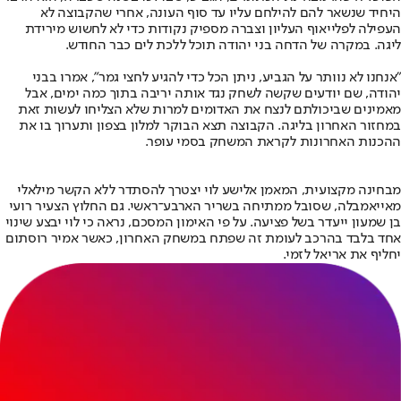
היחיד שנשאר להם להילחם עליו עד סוף העונה, אחרי שהקבוצה לא
העפילה לפלייאוף העליון וצברה מספיק נקודות כדי לא לחשוש מירידת
ליגה. במקרה של הדחה בני יהודה תוכל ללכת לים כבר החודש.
"אנחנו לא נוותר על הגביע, ניתן הכל כדי להגיע לחצי גמר", אמרו בבני
יהודה, שם יודעים שקשה לשחק נגד אותה יריבה בתוך כמה ימים, אבל
מאמינים שביכולתם לנצח את האדומים למרות שלא הצליחו לעשות זאת
במחזור האחרון בליגה. הקבוצה תצא הבוקר למלון בצפון ותערוך בו את
ההכנות האחרונות לקראת המשחק בסמי עופר.
מבחינה מקצועית, המאמן אלישע לוי יצטרך להסתדר ללא הקשר מילאלי
מאייאמבלה, שסובל ממתיחה בשריר הארבע־ראשי. גם החלוץ הצעיר רועי
בן שמעון ייעדר בשל פציעה. על פי האימון המסכם, נראה כי לוי יבצע שינוי
אחד בלבד בהרכב לעומת זה שפתח במשחק האחרון, כאשר אמיר רוסתום
יחליף את אריאל לזמי.