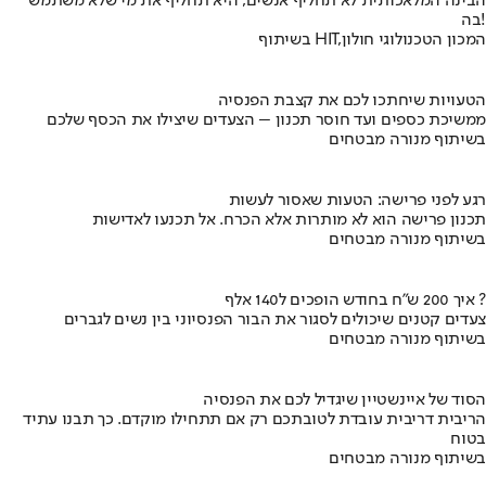
הבינה המלאכותית לא תחליף אנשים, היא תחליף את מי שלא משתמש
בה!
בשיתוף HIT,המכון הטכנולוגי חולון
הטעויות שיחתכו לכם את קצבת הפנסיה
ממשיכת כספים ועד חוסר תכנון – הצעדים שיצילו את הכסף שלכם
בשיתוף מנורה מבטחים
רגע לפני פרישה: הטעות שאסור לעשות
תכנון פרישה הוא לא מותרות אלא הכרח. אל תכנעו לאדישות
בשיתוף מנורה מבטחים
איך 200 ש"ח בחודש הופכים ל140 אלף ?
צעדים קטנים שיכולים לסגור את הבור הפנסיוני בין נשים לגברים
בשיתוף מנורה מבטחים
הסוד של איינשטיין שיגדיל לכם את הפנסיה
הריבית דריבית עובדת לטובתכם רק אם תתחילו מוקדם. כך תבנו עתיד
בטוח
בשיתוף מנורה מבטחים