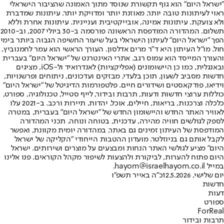
"ישראל היום" הוא גוף תקשורת שנוסד מתוך האמונה שהציבור הישראלי
ראוי לעיתונות טובה יותר, מאוזנת יותר ומדויקת יותר. עיתונות שמדברת
ולא צועקת. עיתונות אמינה, אובייקטיבית ועניינית. עיתונות אחרת וללא
תשלום. המהדורה המודפסת הראשונה פורסמה ב-30 ביולי 2007, וב-2010
הפך "ישראל היום" לעיתון הישראלי בעל שיעור החשיפה הגבוה ביותר בימי
חול. מו"ל העיתון היא ד"ר מרים אדלסון. העורך הראשי הוא עמר לחמנוביץ,
והעורך המייסד הוא עמוס רגב. אתרי האינטרנט של "ישראל היום" בעברית
ובאנגלית, כמו כן היישומונים (אפליקציות) לאנדרואיד ול-iOS, מציגים
חדשות מסביב לשעון, תוכן בלעדי, מבזקים ועדכונים, ניתוחים ופרשנויות,
וידיאו, פודקאסטים ושידורים חיים. פלטפורמות הדיגיטל של "ישראל היום"
כוללות ערוצי חדשות ודעות, תרבות ובידור, לייף סטייל, טכנולוגיה, ספורט,
כלכלה וצרכנות, בריאות, חיילים, אוכל, יהדות, תיירות ורכב. ב-2021 עלו
לאוויר האתר החדש והיישומון החדש של "ישראל היום" בעברית, במטרה
לספק לגולשים חוויה מהירה, עדכנית, בטוחה ונוחה. תכני המהדורה
המודפסת של העיתון זמינים גם באתר, במהדורה יומית מקוונת, ואפשר
לקבל אותם גם בניוזלטר. מועדון ההטבות הייחודי "הקליקה של ישראל
היום" מציע לגולשי האתר הנחות ומבצעים על מוצרים ושירותים. ישראל
היום פתוח להערות, לביקורת ולהצעות לשיפור מקהל הקוראים. פנו אלינו
במייל hayom@israelhayom.co.il.
יום שלישי, 12.5.2026
כ"ה באייר תשפ"ו
חדשות
דעות
ספורט
ForReal
תרבות ובידור