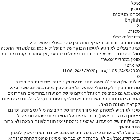
אוכל
מגזין
אנחנו מגייסים
English
X
ספורט
כדורגל ישראלי
מתיחות בחודורוב: חילוקי דעות בין סיני לבעלי הפועל ת"א
נציג הבעלים לא הגיע לאימון הבוקר של הפועל ת"א כמו גם למשחק ההכנה
מול נס ציונה בשישי • בחודורוב מייחלים לרגיעה, אך עומר בוקסנבוים כבר
סומן במחליף אפשרי
שי ארצי
24/5/2020, 11:03
,עודכן
24/5/2020, 11:08
0
צילום: אלן שיבר // משה סיני עם איציק ניסנוב. מתיחות בחודורוב
מתיחות בין חלק מבעלי הפועל תל אביב לבין נציג הבעלים, משה סיני,
שמשמש גם כסוג של המנהל המקצועי של המועדון בחודשים האחרונים.
הסיבה למתיחות בין הצדדים היא חילוקי דעות בנוגע להחלטות מקצועיות
לקראת העונה הבאה.
סיני, לא הגיע למשחק האימון האחרון של הקבוצה מול נס ציונה, וכן גם
לאימון הבוקר (ראשון), דבר המעיד על המצב מפני שהוא מגיע לכל
הפעילויות של המועדון. יש לציין כי לסיני אין חוזה לעונה הבאה ולא ברור
האם ימשיך.
בהפועל ת"א טוענים כי הם מקווים שהמצב ישתנה וסיני ימשיך לבסוף
בתפקידו, אבל אם לא, בהנהלה יש כבר מי שסימן מועמד להחליפו והוא