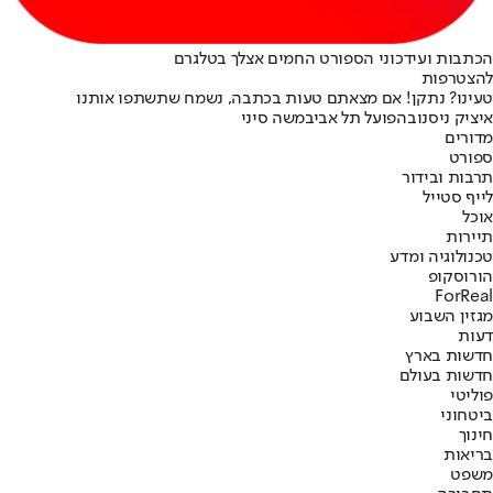
הכתבות ועידכוני הספורט החמים אצלך בטלגרם
להצטרפות
טעינו? נתקן! אם מצאתם טעות בכתבה, נשמח שתשתפו אותנו
איציק ניסנוב
הפועל תל אביב
משה סיני
מדורים
ספורט
תרבות ובידור
לייף סטייל
אוכל
תיירות
טכנולוגיה ומדע
הורוסקופ
ForReal
מגזין השבוע
דעות
חדשות בארץ
חדשות בעולם
פוליטי
ביטחוני
חינוך
בריאות
משפט