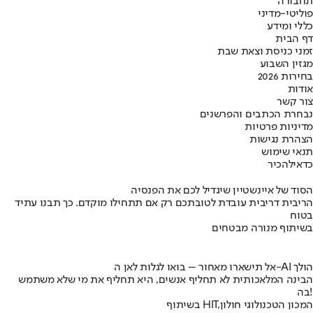
תחבורה
פוליטי-מדיני
כללי ומידע
דף הבית
זמני כניסת וצאת שבת
מגזין השבוע
בחירות 2026
אודות
צור קשר
נבחרת הכתבים והפרשנים
מדיניות פרטיות
הצהרת נגישות
תנאי שימוש
כדאי
להכיר
הסוד של איינשטיין שיגדיל לכם את הפנסיה
הריבית דריבית עובדת לטובתכם רק אם תתחילו מוקדם. כך תבנו עתיד
בטוח
בשיתוף מנורה מבטחים
אל תישארו מאחור – בואו לגלות לאן ה-AI הולך
הבינה המלאכותית לא תחליף אנשים, היא תחליף את מי שלא משתמש
בה!
בשיתוף HIT,המכון הטכנולוגי חולון