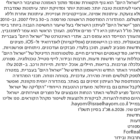
"ישראל היום" הוא גוף תקשורת שנוסד מתוך האמונה שהציבור הישראלי
ראוי לעיתונות טובה יותר, מאוזנת יותר ומדויקת יותר. עיתונות שמדברת
ולא צועקת. עיתונות אמינה, אובייקטיבית ועניינית. עיתונות אחרת וללא
תשלום. המהדורה המודפסת הראשונה פורסמה ב-30 ביולי 2007, וב-2010
הפך "ישראל היום" לעיתון הישראלי בעל שיעור החשיפה הגבוה ביותר בימי
חול. מו"ל העיתון היא ד"ר מרים אדלסון. העורך הראשי הוא עמר לחמנוביץ,
והעורך המייסד הוא עמוס רגב. אתרי האינטרנט של "ישראל היום" בעברית
ובאנגלית, כמו כן היישומונים (אפליקציות) לאנדרואיד ול-iOS, מציגים
חדשות מסביב לשעון, תוכן בלעדי, מבזקים ועדכונים, ניתוחים ופרשנויות,
וידיאו, פודקאסטים ושידורים חיים. פלטפורמות הדיגיטל של "ישראל היום"
כוללות ערוצי חדשות ודעות, תרבות ובידור, לייף סטייל, טכנולוגיה, ספורט,
כלכלה וצרכנות, בריאות, חיילים, אוכל, יהדות, תיירות ורכב. ב-2021 עלו
לאוויר האתר החדש והיישומון החדש של "ישראל היום" בעברית, במטרה
לספק לגולשים חוויה מהירה, עדכנית, בטוחה ונוחה. תכני המהדורה
המודפסת של העיתון זמינים גם באתר, במהדורה יומית מקוונת, ואפשר
לקבל אותם גם בניוזלטר. מועדון ההטבות הייחודי "הקליקה של ישראל
היום" מציע לגולשי האתר הנחות ומבצעים על מוצרים ושירותים. ישראל
היום פתוח להערות, לביקורת ולהצעות לשיפור מקהל הקוראים. פנו אלינו
במייל hayom@israelhayom.co.il.
יום שני, 8.6.2026
כ"ג בסיון תשפ"ו
חדשות
דעות
ספורט
ForReal
תרבות ובידור