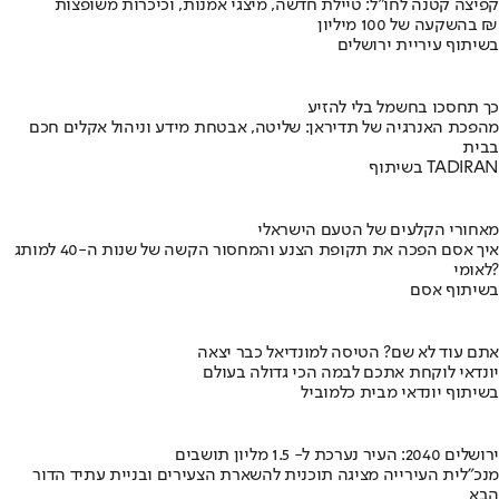
קפיצה קטנה לחו"ל: טיילת חדשה, מיצגי אמנות, וכיכרות משופצות
בהשקעה של 100 מיליון ₪
בשיתוף עיריית ירושלים
כך תחסכו בחשמל בלי להזיע
מהפכת האנרגיה של תדיראן: שליטה, אבטחת מידע וניהול אקלים חכם
בבית
בשיתוף TADIRAN
מאחורי הקלעים של הטעם הישראלי
איך אסם הפכה את תקופת הצנע והמחסור הקשה של שנות ה-40 למותג
לאומי?
בשיתוף אסם
אתם עוד לא שם? הטיסה למונדיאל כבר יצאה
יונדאי לוקחת אתכם לבמה הכי גדולה בעולם
בשיתוף יונדאי מבית כלמוביל
ירושלים 2040: העיר נערכת ל- 1.5 מליון תושבים
מנכ"לית העירייה מציגה תוכנית להשארת הצעירים ובניית עתיד הדור
הבא