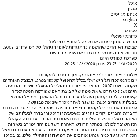
אוכל
מגזין
אנחנו מגייסים
English
X
ספורט
כדורגל ישראלי
מרגש: קטמון שינתה את שמה ל'הפועל ירושלים'
קבוצת האוהדים שהוקמה כהתנגדות לאופי הניהולי של המועדון ב-2007,
תרכוש את השם של קבוצת האם שפורקה השנה
מערכת ספורט היום
1/6/2020, 20:23
,עודכן
1/6/2020, 20:23
0
צילום: ליאור מזרחי // אוהדי קטמון. חוזרים למקורות
יום מרגש לכדורגל הישראלי בכלל ולהפועל קטמון בפרט. קבוצת האוהדים
שקמה בשנת 2007 כמחאה על צורת הניהול של הפועל ירושלים, הודיעה
היום (שני) כי תרכוש את שמה של קבוצת האם שפורקה השנה לאחר
קשיים כלכליים. קטמון היה למועדון הכדורגל הראשון בישראל הנמצא
בבעלות אוהדים וכעת, 13 שנה לאחר מכן השיג את מבוקשו.
עמותת האוהדים של קמטון הוציאה הודעה רשמית על ההחלטה בה נכתב:
“חברות וחברים יקרים זהו יום משמעותי והיסטורי בדרך לבעלותם של
האוהדים על הפועל ירושלים. בימים האחרונים הוכחנו עד כמה הקהילה
הזו חשובה לכולנו. במהלך החודש האחרון השקענו יחד זמן רב בשיחות,
מפגשים וכתיבת פוסטים. הסברנו, צעקנו, כעסנו, הבענו את עמדתנו ומעל
הכל הראינו עד כמה אנחנו אוהבים את המועדון והקהילה שלנו. גם בסופו