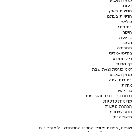
מגזין השבוע
דעות
חדשות בארץ
חדשות בעולם
פוליטי
ביטחוני
חינוך
בריאות
משפט
תחבורה
פוליטי-מדיני
כללי ומידע
דף הבית
זמני כניסת וצאת שבת
מגזין השבוע
בחירות 2026
אודות
צור קשר
נבחרת הכתבים והפרשנים
מדיניות פרטיות
הצהרת נגישות
תנאי שימוש
כדאי
להכיר
שופינג, אמנות ואוכל: המרכז המתחדש של מזרח י-ם