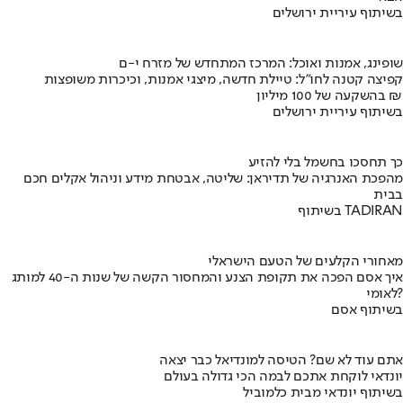
בשיתוף עיריית ירושלים
שופינג, אמנות ואוכל: המרכז המתחדש של מזרח י-ם
קפיצה קטנה לחו"ל: טיילת חדשה, מיצגי אמנות, וכיכרות משופצות
בהשקעה של 100 מיליון ₪
בשיתוף עיריית ירושלים
כך תחסכו בחשמל בלי להזיע
מהפכת האנרגיה של תדיראן: שליטה, אבטחת מידע וניהול אקלים חכם
בבית
בשיתוף TADIRAN
מאחורי הקלעים של הטעם הישראלי
איך אסם הפכה את תקופת הצנע והמחסור הקשה של שנות ה-40 למותג
לאומי?
בשיתוף אסם
אתם עוד לא שם? הטיסה למונדיאל כבר יצאה
יונדאי לוקחת אתכם לבמה הכי גדולה בעולם
בשיתוף יונדאי מבית כלמוביל