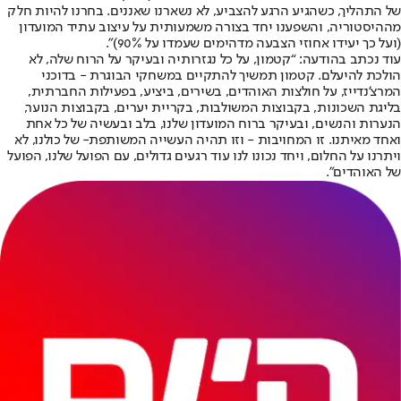
של התהליך, כשהגיע הרגע להצביע, לא נשארנו שאננים. בחרנו להיות חלק
מההיסטוריה, והשפענו יחד בצורה משמעותית על עיצוב עתיד המועדון
(ועל כך יעידו אחוזי הצבעה מדהימים שעמדו על 90%)”.
עוד נכתב בהודעה: “קטמון, על כל נגזרותיה ובעיקר על הרוח שלה, לא
הולכת להיעלם. קטמון תמשיך להתקיים במשחקי הבוגרת - בדוכני
המרצ'נדייז, על חולצות האוהדים, בשירים, ביציע, בפעילות החברתית,
בליגת השכונות, בקבוצות המשולבות, בקריית יערים, בקבוצות הנוער,
הנערות והנשים, ובעיקר ברוח המועדון שלנו, בלב ובעשיה של כל אחת
ואחד מאיתנו. זו המחויבות - וזו תהיה העשייה המשותפת- של כולנו, לא
ויתרנו על החלום, ויחד נכונו לנו עוד רגעים גדולים, עם הפועל שלנו, הפועל
של האוהדים”.