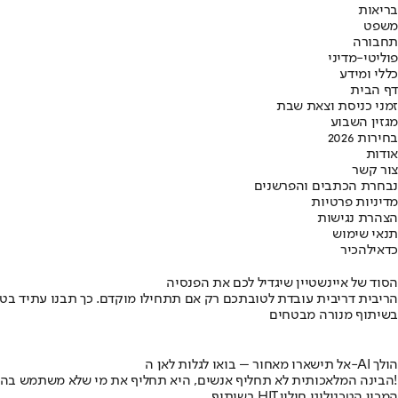
בריאות
משפט
תחבורה
פוליטי-מדיני
כללי ומידע
דף הבית
זמני כניסת וצאת שבת
מגזין השבוע
בחירות 2026
אודות
צור קשר
נבחרת הכתבים והפרשנים
מדיניות פרטיות
הצהרת נגישות
תנאי שימוש
כדאי
להכיר
הסוד של איינשטיין שיגדיל לכם את הפנסיה
הריבית דריבית עובדת לטובתכם רק אם תתחילו מוקדם. כך תבנו עתיד בט
בשיתוף מנורה מבטחים
אל תישארו מאחור – בואו לגלות לאן ה-AI הולך
הבינה המלאכותית לא תחליף אנשים, היא תחליף את מי שלא משתמש בה!
בשיתוף HIT,המכון הטכנולוגי חולון