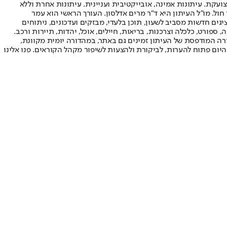
ועקת. עיתונות אמינה, אובייקטיבית ועניינית. עיתונות אחרת וללא
עור החשיפה הגבוה ביותר בימי חול. מו"ל העיתון היא ד"ר מרים אדלסון. העורך הראשי הוא עמר
 והעורך המייסד הוא עמוס רגב. אתרי האינטרנט של "ישראל היום" בעברית ובאנגלית, כמו כן היישומונים (אפליקציות) לאנדרואיד ול-iOS, מציגים חדשות מסביב לשעון, תוכן בלעדי, מבזקים ועדכונים, ניתוחים
, ספורט, כלכלה וצרכנות, בריאות, חיילים, אוכל, יהדות, תיירות ורכב.
דורה המודפסת של העיתון זמינים גם באתר, במהדורה יומית מקוונת,
היום פתוח להערות, לביקורת ולהצעות לשיפור מקהל הקוראים. פנו אלינו