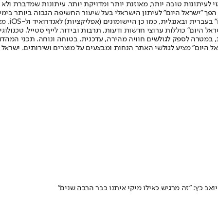
לעיתונות טובה יותר, מאוזנת יותר ומדויקת יותר. עיתונות שמדברת ולא צ
שלום. המהדורה המודפסת הראשונה פורסמה ב-30 ביולי 2007, וב-2010 הפך "ישראל היום" לעיתון הישראלי בעל שי
לחמנוביץ,
ל היום" כוללות ערוצי חדשות ודעות, תרבות ובידור, לייף סטייל, טכנולוגיה
ברית, במטרה לספק לגולשים חוויה מהירה, עדכנית, בטוחה ונוחה. תכני המה
ל היום" מציע לגולשי האתר הנחות ומבצעים על מוצרים ושירותים. ישראל 
אב כץ: "זה מרגיש כאילו מיקי איתנו כבר הרבה שנים"