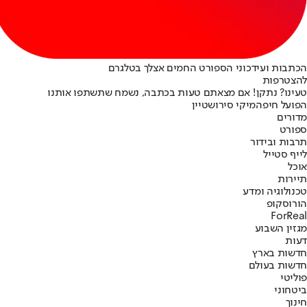
הכתבות ועידכוני הספורט החמים אצלך בטלגרם
להצטרפות
טעינו? נתקן! אם מצאתם טעות בכתבה, נשמח שתשתפו אותנו
הפועל חיפה
מיקי סירושטיין
מדורים
ספורט
תרבות ובידור
לייף סטייל
אוכל
תיירות
טכנולוגיה ומדע
הורוסקופ
ForReal
מגזין השבוע
דעות
חדשות בארץ
חדשות בעולם
פוליטי
ביטחוני
חינוך