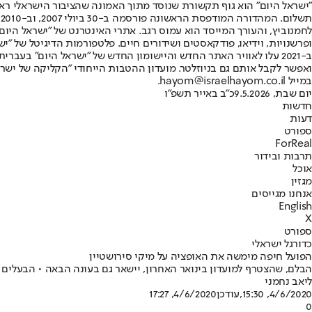
"ישראל היום" הוא גוף תקשורת שנוסד מתוך האמונה שהציבור הישראלי ראוי 
ת
ופרשנויות, וידיאו, פודקאסטים ושידורים חיים. פלטפורמות הדיגיטל של "ישרא
ב-2021 עלו לאוויר האתר החדש והיישומון החדש של "ישראל היום" בע
ואפשר לקבל אותם גם בניוזלטר. מועדון ההטבות הייחודי "הקליקה של ישרא
במייל hayom@israelhayom.co.il.
יום שבת, 9.5.2026
כ"ב באייר תשפ"ו
חדשות
דעות
ספורט
ForReal
תרבות ובידור
אוכל
מגזין
אנחנו מגייסים
English
X
ספורט
כדורגל ישראלי
הפועל חיפה מימשה את האופציה על מיקי סירושטיין
הבלם, שהצטרף למועדון בינואר האחרון, יישאר גם בעונה הבאה • הבעלים יו
ליאב נחמני
4/6/2020, 15:30
,עודכן
4/6/2020, 17:27
0