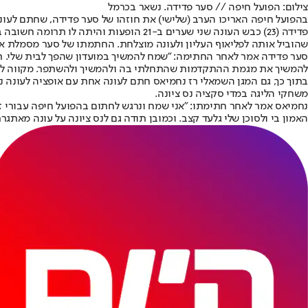
צילום: הפועל חיפה // סער פדידה. נשאר בכרמל
בהפועל חיפה האריכו הערב (שלישי) את חוזהו של סער פדידה, שחתם לעונ
פדידה (23) כבש העונה שני שערים ב-21 
שהוביל אותה לפליאוף העליון ולעונה מוצלחת. החתמתו של סער מסמלת את
סער פדידה אמר לאחר החתימה: "שמח להמשיך במועדון שהפך לבית שלי. תוד
להמשיך את מגמת ההתקדמות שהתחלתי בה ולהמשיך ולהשתפר. מקווה לעזו
משחקי הליגה במדי סקציה נס ציונה.
נחמיאס אמר לאחר חתימתו: "אני שמח ונרגש לחתום בהפועל חיפה עבורי זה כ
האמון בי ולסוכן שלי גלעד קצב. וכמובן תודה גם לנס ציונה על עונה מאתג