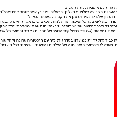
ה אחת עם אופציה לעונה נוספת.
הופעות והיתה לו תרומה חשובה בהעפלת הקבוצה לפליאוף העליון. הבעלים יואב כץ אמר 
 הרצון שלנו להצעיר ולרענן את הקבוצה בשנים הבאות".
ה רבה ליואב כץ על האמון. תודה לצוות המקצועי בראשות חיים סילבס שנ
ר לקבוצה להגשים את מטרותיה ולעשות עונה אפילו מוצלחת יותר מהקו
בוד גדול להיות במועדון בסדר גודל כזה עם היסטוריה ארוכה וקהל אוהדים
רת. מאחל לי ולהפועל חיפה עונה של הצלחות והישגים ושנעמוד בכל היעדים"