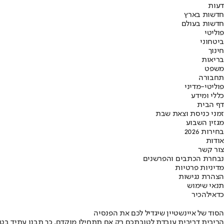
דעות
חדשות בארץ
חדשות בעולם
פוליטי
ביטחוני
חינוך
בריאות
משפט
תחבורה
פוליטי-מדיני
כללי ומידע
דף הבית
זמני כניסת וצאת שבת
מגזין השבוע
בחירות 2026
אודות
צור קשר
נבחרת הכתבים והפרשנים
מדיניות פרטיות
הצהרת נגישות
תנאי שימוש
כדאי
להכיר
הסוד של איינשטיין שיגדיל לכם את הפנסיה
הריבית דריבית עובדת לטובתכם רק אם תתחילו מוקדם. כך תבנו עתיד בט