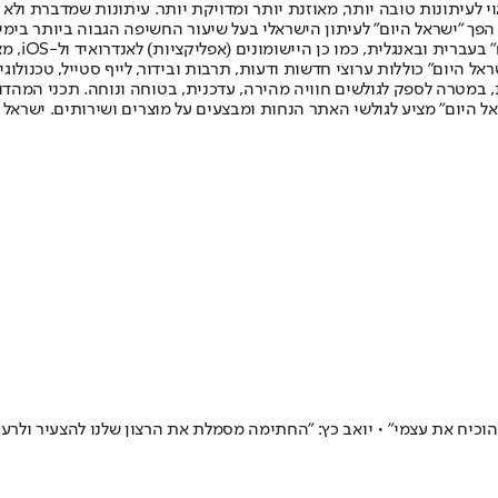
לעיתונות טובה יותר, מאוזנת יותר ומדויקת יותר. עיתונות שמדברת ולא צ
שלום. המהדורה המודפסת הראשונה פורסמה ב-30 ביולי 2007, וב-2010 הפך "ישראל היום" לעיתון הישראלי בעל שי
לחמנוביץ,
ל היום" כוללות ערוצי חדשות ודעות, תרבות ובידור, לייף סטייל, טכנולוגיה
ברית, במטרה לספק לגולשים חוויה מהירה, עדכנית, בטוחה ונוחה. תכני המה
ל היום" מציע לגולשי האתר הנחות ומבצעים על מוצרים ושירותים. ישראל 