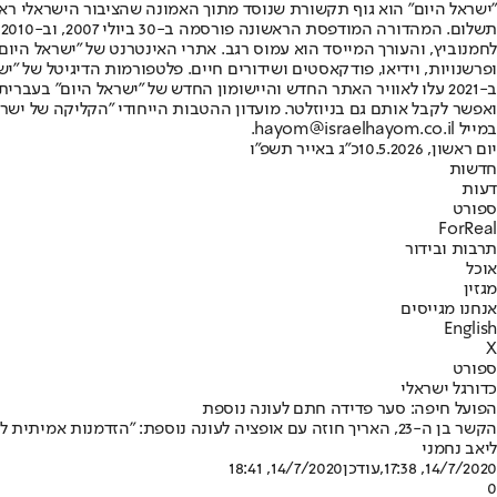
"ישראל היום" הוא גוף תקשורת שנוסד מתוך האמונה שהציבור הישראלי ראוי 
ת
ופרשנויות, וידיאו, פודקאסטים ושידורים חיים. פלטפורמות הדיגיטל של "ישרא
ב-2021 עלו לאוויר האתר החדש והיישומון החדש של "ישראל היום" בע
ואפשר לקבל אותם גם בניוזלטר. מועדון ההטבות הייחודי "הקליקה של ישרא
במייל hayom@israelhayom.co.il.
יום ראשון, 10.5.2026
כ"ג באייר תשפ"ו
חדשות
דעות
ספורט
ForReal
תרבות ובידור
אוכל
מגזין
אנחנו מגייסים
English
X
ספורט
כדורגל ישראלי
הפועל חיפה: סער פדידה חתם לעונה נוספת
הקשר בן ה-23, האריך חוזה עם אופציה לעונה נוספת: "הזדמנות אמיתית להוכיח את עצמי" • יואב כץ: "החתימה מסמלת את הרצון שלנו להצעיר ולרענן את הקבוצה"
ליאב נחמני
14/7/2020, 17:38
,עודכן
14/7/2020, 18:41
0