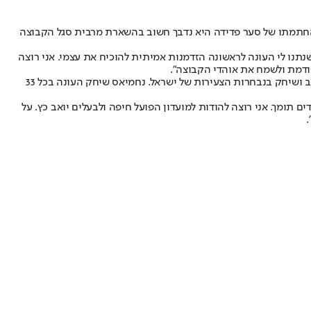
לאחר החתימה: "החתמתו של סער פדידה היא נדבך חשוב בהשארת מרבית סגל הקבוצה
תנו לי העונה לראשונה הזדמנות אמיתית להוכיח את עצמי. אני רוצה
דמת ולשמח את אוהדי הקבוצה".
בתוך כך, גם המגן השמאלי רז נחמיאס חתם לעונה אחת עם אופציה לעונה נוספת. נחמיאס (24) גדל במחלקות הנוער של מכבי תל אביב והפועל תל אביב ושיחק בנבחרות הצעירות של ישראל. נחמיאס שיחק העונה בכל 33
 תומך. אני רוצה להודות למועדון הפועל חיפה ולבעלים יואב כץ. על
.