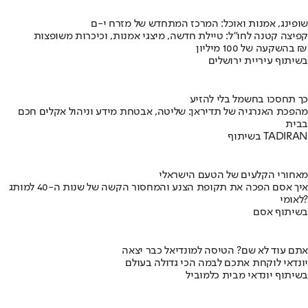
שופינג, אמנות ואוכל: המרכז המתחדש של מזרח י-ם
קפיצה קטנה לחו"ל: טיילת חדשה, מיצגי אמנות, וכיכרות משופצות
בהשקעה של 100 מיליון ₪
בשיתוף עיריית ירושלים
כך תחסכו בחשמל בלי להזיע
מהפכת האנרגיה של תדיראן: שליטה, אבטחת מידע וניהול אקלים חכם
בבית
בשיתוף TADIRAN
מאחורי הקלעים של הטעם הישראלי
איך אסם הפכה את תקופת הצנע והמחסור הקשה של שנות ה-40 למותג
לאומי?
בשיתוף אסם
אתם עוד לא שם? הטיסה למונדיאל כבר יצאה
יונדאי לוקחת אתכם לבמה הכי גדולה בעולם
בשיתוף יונדאי מבית כלמוביל