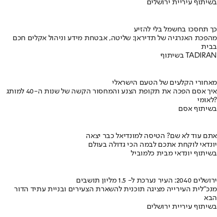
בשיתוף עיריית ירושלים
כך תחסכו בחשמל בלי להזיע
מהפכת האנרגיה של תדיראן: שליטה, אבטחת מידע וניהול אקלים חכם
בבית
בשיתוף TADIRAN
מאחורי הקלעים של הטעם הישראלי
איך אסם הפכה את תקופת הצנע והמחסור הקשה של שנות ה-40 למותג
לאומי?
בשיתוף אסם
אתם עוד לא שם? הטיסה למונדיאל כבר יצאה
יונדאי לוקחת אתכם לבמה הכי גדולה בעולם
בשיתוף יונדאי מבית כלמוביל
ירושלים 2040: העיר נערכת ל- 1.5 מליון תושבים
מנכ"לית העירייה מציגה תוכנית להשארת הצעירים ובניית עתיד הדור
הבא
בשיתוף עיריית ירושלים