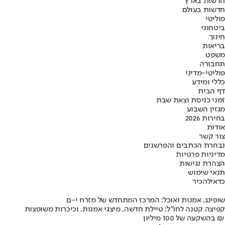
חדשות בארץ
חדשות בעולם
פוליטי
ביטחוני
חינוך
בריאות
משפט
תחבורה
פוליטי-מדיני
כללי ומידע
דף הבית
זמני כניסת וצאת שבת
מגזין השבוע
בחירות 2026
אודות
צור קשר
נבחרת הכתבים והפרשנים
מדיניות פרטיות
הצהרת נגישות
תנאי שימוש
כדאי
להכיר
שופינג, אמנות ואוכל: המרכז המתחדש של מזרח י-ם
קפיצה קטנה לחו"ל: טיילת חדשה, מיצגי אמנות, וכיכרות משופצות
בהשקעה של 100 מיליון ₪