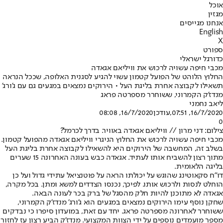
אוכל
מגזין
אנחנו מגייסים
English
X
ספורט
כדורגל ישראלי
מכבי חיפה עשויה לרכוש את וויליאם אגאדה
החלוץ הלוהט של הפועל קטמון עשוי להגיע לסגנית האלופה, שככל הנראה
תשאילו לקבוצה אחרת בליגת העל • הירוקים נמצאים במגעים גם עם ג'ורג'
מנדז'ק הקמרוני, ששוחרר מספרטה פראג
ליאב נחמני
16/7/2020, 07:51
,עודכן
16/7/2020, 08:08
0
צילום: דני מרון // וויליאם אגאדה באוויר. בדרך לכרמל?
מכבי חיפה עשויה לרכוש את החלוץ הניגרי וויליאם אגאדה מהפועל קטמון.
בשלב זה, המחשבה של הירוקים היא להשאילו לקבוצה אחרת בליגת העל
מתוך רצון להשביח אותו לעתיד. אגאדה כבש בעונה האחרונה 15 שערים
בליגה הלאומית.
דו"ח סקאוטינג שהוגש על יכולתו הראה על פוטנציאל עתידי גדול ועל כן
הוחלט לנסות ולרכוש אותו. לפיכך, נכנסו הצדדים למשא ומתן. בכל מקרה,
אגאדה לא מתוכנן להיות חלק מהסגל של ברק בכר לעונה הבאה.
שחקן נוסף עימו הירוקים נמצאים במגעים הוא ג'ורג' מנדז'ק הקמרוני,
ששוחרר לאחרונה מספרטה פראג. יחד עם זאת, במועדון סיפרו כי נבדקים
מספר מועמדים נוספים על ידי הצוות המקצועי. מנדז'ק הביע רצון עז לחזור