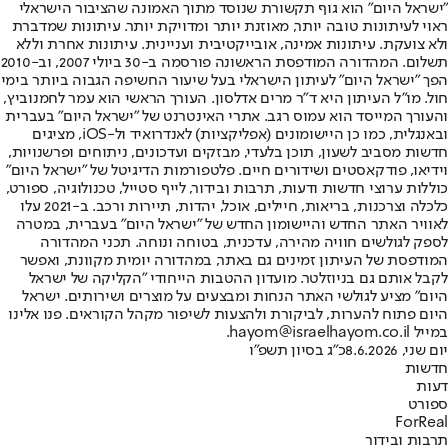
"ישראל היום" הוא גוף תקשורת שנוסד מתוך האמונה שהציבור הישראלי
ראוי לעיתונות טובה יותר, מאוזנת יותר ומדויקת יותר. עיתונות שמדברת
ולא צועקת. עיתונות אמינה, אובייקטיבית ועניינית. עיתונות אחרת וללא
תשלום. המהדורה המודפסת הראשונה פורסמה ב-30 ביולי 2007, וב-2010
הפך "ישראל היום" לעיתון הישראלי בעל שיעור החשיפה הגבוה ביותר בימי
חול. מו"ל העיתון היא ד"ר מרים אדלסון. העורך הראשי הוא עמר לחמנוביץ,
והעורך המייסד הוא עמוס רגב. אתרי האינטרנט של "ישראל היום" בעברית
ובאנגלית, כמו כן היישומונים (אפליקציות) לאנדרואיד ול-iOS, מציגים
חדשות מסביב לשעון, תוכן בלעדי, מבזקים ועדכונים, ניתוחים ופרשנויות,
וידיאו, פודקאסטים ושידורים חיים. פלטפורמות הדיגיטל של "ישראל היום"
כוללות ערוצי חדשות ודעות, תרבות ובידור, לייף סטייל, טכנולוגיה, ספורט,
כלכלה וצרכנות, בריאות, חיילים, אוכל, יהדות, תיירות ורכב. ב-2021 עלו
לאוויר האתר החדש והיישומון החדש של "ישראל היום" בעברית, במטרה
לספק לגולשים חוויה מהירה, עדכנית, בטוחה ונוחה. תכני המהדורה
המודפסת של העיתון זמינים גם באתר, במהדורה יומית מקוונת, ואפשר
לקבל אותם גם בניוזלטר. מועדון ההטבות הייחודי "הקליקה של ישראל
היום" מציע לגולשי האתר הנחות ומבצעים על מוצרים ושירותים. ישראל
היום פתוח להערות, לביקורת ולהצעות לשיפור מקהל הקוראים. פנו אלינו
במייל hayom@israelhayom.co.il.
יום שני, 8.6.2026
כ"ג בסיון תשפ"ו
חדשות
דעות
ספורט
ForReal
תרבות ובידור