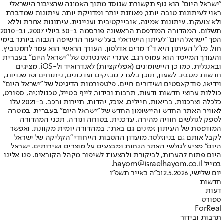
"ישראל היום" הוא גוף תקשורת שנוסד מתוך האמונה שהציבור הישראלי
ראוי לעיתונות טובה יותר, מאוזנת יותר ומדויקת יותר. עיתונות שמדברת
ולא צועקת. עיתונות אמינה, אובייקטיבית ועניינית. עיתונות אחרת וללא
תשלום. המהדורה המודפסת הראשונה פורסמה ב-30 ביולי 2007, וב-2010
הפך "ישראל היום" לעיתון הישראלי בעל שיעור החשיפה הגבוה ביותר בימי
חול. מו"ל העיתון היא ד"ר מרים אדלסון. העורך הראשי הוא עמר לחמנוביץ,
והעורך המייסד הוא עמוס רגב. אתרי האינטרנט של "ישראל היום" בעברית
ובאנגלית, כמו כן היישומונים (אפליקציות) לאנדרואיד ול-iOS, מציגים
חדשות מסביב לשעון, תוכן בלעדי, מבזקים ועדכונים, ניתוחים ופרשנויות,
וידיאו, פודקאסטים ושידורים חיים. פלטפורמות הדיגיטל של "ישראל היום"
כוללות ערוצי חדשות ודעות, תרבות ובידור, לייף סטייל, טכנולוגיה, ספורט,
כלכלה וצרכנות, בריאות, חיילים, אוכל, יהדות, תיירות ורכב. ב-2021 עלו
לאוויר האתר החדש והיישומון החדש של "ישראל היום" בעברית, במטרה
לספק לגולשים חוויה מהירה, עדכנית, בטוחה ונוחה. תכני המהדורה
המודפסת של העיתון זמינים גם באתר, במהדורה יומית מקוונת, ואפשר
לקבל אותם גם בניוזלטר. מועדון ההטבות הייחודי "הקליקה של ישראל
היום" מציע לגולשי האתר הנחות ומבצעים על מוצרים ושירותים. ישראל
היום פתוח להערות, לביקורת ולהצעות לשיפור מקהל הקוראים. פנו אלינו
במייל hayom@israelhayom.co.il.
יום שלישי, 12.5.2026
כ"ה באייר תשפ"ו
חדשות
דעות
ספורט
ForReal
תרבות ובידור