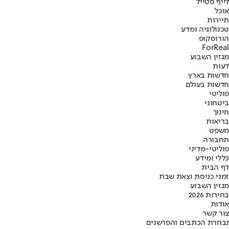
לייף סטייל
אוכל
תיירות
טכנולוגיה ומדע
הורוסקופ
ForReal
מגזין השבוע
דעות
חדשות בארץ
חדשות בעולם
פוליטי
ביטחוני
חינוך
בריאות
משפט
תחבורה
פוליטי-מדיני
כללי ומידע
דף הבית
זמני כניסת וצאת שבת
מגזין השבוע
בחירות 2026
אודות
צור קשר
נבחרת הכתבים והפרשנים