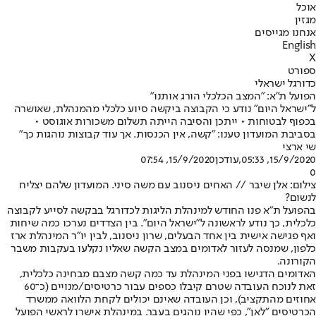
אוכל
מגזין
אנחנו מגייסים
English
X
ספורט
כדורגל ישראלי
הפועל ת"א: "המצב הכלכלי הורג אותנו"
ל"ישראל היום" נודע כי הקבוצה ביקשה סיוע כלכלי מהמנהלת, שאושרה
בכפוף לבטוחות • ייתכן והסיבה הייתה תשלום משכורות אוגוסט •
בסביבת המועדון טענו: "קשה, אין הכנסות. אך עוד קבוצות נוהגות כך"
שי ארצי
15/9/2020, 05:33
,עודכן
15/9/2020, 07:54
0
צילום: אלן שיבר // האחים ניסנוב עם משה סיני. המועדון שלהם יצליח
לנשום?
בהפועל ת"א פנו החודש למינהלת הליגות לכדורגל בבקשה לסייע לקבוצה
כלכלית, כך נודע לראשונה ל"ישראל היום". בין הצדדים נערכו כמה שיחות
ואף פגישה אישית בין אחד הבעלים, שרון ניסנוב, לבין יו"ר המינהלת ארז
כלפון, שמנסה לעזור לאדומים במצב הקשה שאליו נקלעו בעקבות משבר
הקורונה.
האדומים הדגישו בפני המינהלת עד כמה קשה מצבם מבחינה כלכלית,
זאת לנוכח העובדה שטרם קיבלו כספים עבור כרטיסים/מנויים (כ־60
אחוזים מהתקציב), וכן העובדה שאינם יכולים לקחת הלוואה ממשרד
הכרטיסים "לאן", כפי שהיו נוהגים בעבר. במינהלת אישרו לראשי הפועל