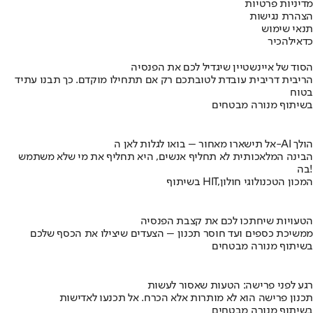
מדיניות פרטיות
הצהרת נגישות
תנאי שימוש
כדאי
להכיר
הסוד של איינשטיין שיגדיל לכם את הפנסיה
הריבית דריבית עובדת לטובתכם רק אם תתחילו מוקדם. כך תבנו עתיד
בטוח
בשיתוף מנורה מבטחים
אל תישארו מאחור – בואו לגלות לאן ה-AI הולך
הבינה המלאכותית לא תחליף אנשים, היא תחליף את מי שלא משתמש
בה!
בשיתוף HIT,המכון הטכנולוגי חולון
הטעויות שיחתכו לכם את קצבת הפנסיה
ממשיכת כספים ועד חוסר תכנון – הצעדים שיצילו את הכסף שלכם
בשיתוף מנורה מבטחים
רגע לפני פרישה: הטעות שאסור לעשות
תכנון פרישה הוא לא מותרות אלא הכרח. אל תכנעו לאדישות
בשיתוף מנורה מבטחים