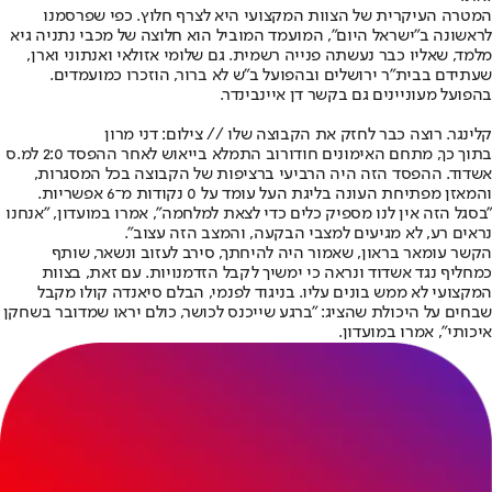
המטרה העיקרית של הצוות המקצועי היא לצרף חלוץ. כפי שפרסמנו
לראשונה ב"ישראל היום", המועמד המוביל הוא חלוצה של מכבי נתניה גיא
מלמד, שאליו כבר נעשתה פנייה רשמית. גם שלומי אזולאי ואנתוני וארן,
שעתידם בבית"ר ירושלים ובהפועל ב"ש לא ברור, הוזכרו כמועמדים.
בהפועל מעוניינים גם בקשר דן איינבינדר.
קלינגר. רוצה כבר לחזק את הקבוצה שלו // צילום: דני מרון
בתוך כך, מתחם האימונים חודורוב התמלא בייאוש לאחר ההפסד 2:0 למ.ס
אשדוד. ההפסד הזה היה הרביעי ברציפות של הקבוצה בכל המסגרות,
והמאזן מפתיחת העונה בליגת העל עומד על 0 נקודות מ־6 אפשריות.
"בסגל הזה אין לנו מספיק כלים כדי לצאת למלחמה", אמרו במועדון, "אנחנו
נראים רע, לא מגיעים למצבי הבקעה, והמצב הזה עצוב".
הקשר עומאר בראון, שאמור היה להיחתך, סירב לעזוב ונשאר, שותף
כמחליף נגד אשדוד ונראה כי ימשיך לקבל הזדמנויות. עם זאת, בצוות
המקצועי לא ממש בונים עליו. בניגוד לפנמי, הבלם סיאנדה קולו מקבל
שבחים על היכולת שהציג: "ברגע שייכנס לכושר, כולם יראו שמדובר בשחקן
איכותי", אמרו במועדון.