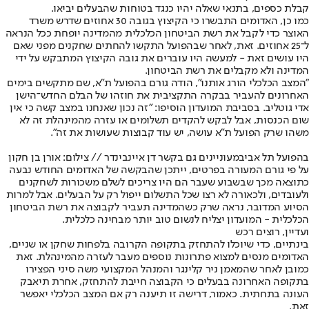
קבלת כספים, בתנאי שאלה יהיו כנגד בטוחות שהבעלים יביאו.
כמו כן, האדומים התבשרו כי הקיצוץ בגובה 30 אחוזים שדרש משרד
האוצר כדי לקבל את רשת הביטחון הכלכלית מהמדינה יופחת ככל הנראה
ל־25 אחוזים. זאת, לאחר שבהפועל התקשו להחתים שחקנים מפני שאם
היו עושים זאת - למעשה היו עוברים את גובה הקיצוץ המתבקש על ידי
המדינה ולא מקבלים את רשת הביטחון.
"המצב הכלכלי הורג אותנו", הודה גורם בהפועל ת"א, שם מתקשים בימים
האחרונים להעביר בבקרה התקציבית את חוזהו של הבלם החדש־הישן
אדי גוטליב. בסביבת המועדון הוסיפו: "זה נכון שאנחנו במצב קשה כי אין
שום הכנסות, אבל לבקש להקדים תשלומים או עזרה מהמינהלת זה לא
משהו שרק הפועל ת"א עושה, יש עוד קבוצות שעושות את זה".
בהפועל תל אביב
מעוניינים גם בקשר דן איינבינדר // צילום: אורן בן חקון
על פי גורם המעורה בפרטים, ייתכן שהבקשה של האדומים החודש נבעה
כתוצאה מכך שבשבוע שעבר הם היו צריכים לשלם משכורות לשחקנים
ולעובדים, ולכאורה לא רצו שכל התשלום ייפול רק על הבעלים. אבל למרות
הסיוע המדובר, נראה שרק כשהמדינה תעביר לקבוצה את רשת הביטחון
הכלכלית - המועדון יצליח לנשום טוב יותר מבחינה כלכלית.
ועדיין, רוצים רכש
בינתיים, כדי שיוכלו להתחזק בתקופה הקרובה בלפחות שחקן או שניים,
האדומים מנסים למצוא פתרונות נוספים מעבר לעזרה מהמינהלת. זאת
כמובן לאחר שהמאמן ניר קלינגר והמנהל המקצועי משה סיני הפצירו
בתקופה האחרונה בבעלים כי הקבוצה חייבת להתחזק, אחרת תיאבק
העונה בתחתית. כאמור, דרישה זו תיענה רק אם המצב הכלכלי יאפשר
זאת.