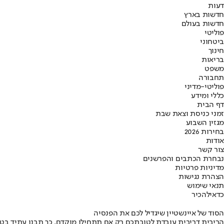
דעות
חדשות בארץ
חדשות בעולם
פוליטי
ביטחוני
חינוך
בריאות
משפט
תחבורה
פוליטי-מדיני
כללי ומידע
דף הבית
זמני כניסת וצאת שבת
מגזין השבוע
בחירות 2026
אודות
צור קשר
נבחרת הכתבים והפרשנים
מדיניות פרטיות
הצהרת נגישות
תנאי שימוש
כדאי
להכיר
הסוד של איינשטיין שיגדיל לכם את הפנסיה
הריבית דריבית עובדת לטובתכם רק אם תתחילו מוקדם. כך תבנו עתיד בט