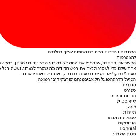
הכתבות ועידכוני הספורט החמים אצלך בטלגרם
להצטרפות
הקשר אושר דוידה, שיחמיץ את המשחק בשבוע הבא נגד בני סכנין, בשל צבי
אחת שלנו כדי לעקוץ ולנצח את המשחק וזה מה שקרה לצערנו. נעשה הכל כדי
טעינו? נתקן! אם מצאתם טעות בכתבה, נשמח שתשתפו אותנו
הפועל חדרה
הפועל תל אביב
מנחם קורצקי
קובי רפואה
מדורים
ספורט
תרבות ובידור
לייף סטייל
אוכל
תיירות
טכנולוגיה ומדע
הורוסקופ
ForReal
מגזין השבוע