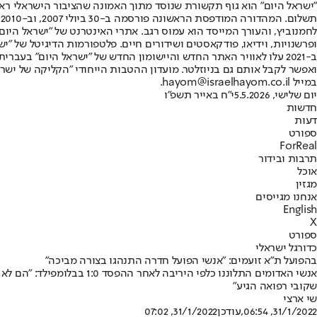
"ישראל היום" הוא גוף תקשורת שנוסד מתוך האמונה שהציבור הישראלי ראוי 
ת
ופרשנויות, וידיאו, פודקאסטים ושידורים חיים. פלטפורמות הדיגיטל של "ישרא
ב-2021 עלו לאוויר האתר החדש והיישומון החדש של "ישראל היום" בע
ואפשר לקבל אותם גם בניוזלטר. מועדון ההטבות הייחודי "הקליקה של ישרא
במייל hayom@israelhayom.co.il.
יום שלישי, 5.5.2026
י"ח באייר תשפ"ו
חדשות
דעות
ספורט
ForReal
תרבות ובידור
אוכל
מגזין
אנחנו מגייסים
English
X
ספורט
כדורגל ישראלי
בהפועל ת"א זועמים: "אנשי הפועל חדרה התנהגו בצורה מביכה"
אנשי האדומים התלוננו כלפ
שקובי רפואה הגיע"
שי ארצי
31/1/2022, 06:54
,עודכן
31/1/2022, 07:02