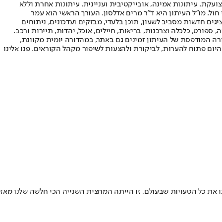
ועקת. עיתונות אמינה, אובייקטיבית ועניינית. עיתונות אחרת וללא
עור החשיפה הגבוה ביותר בימי חול. מו"ל העיתון היא ד"ר מרים אדלסון. העורך הראשי הוא עמר
 והעורך המייסד הוא עמוס רגב. אתרי האינטרנט של "ישראל היום" בעברית ובאנגלית, כמו כן היישומונים (אפליקציות) לאנדרואיד ול-iOS, מציגים חדשות מסביב לשעון, תוכן בלעדי, מבזקים ועדכונים, ניתוחים
, ספורט, כלכלה וצרכנות, בריאות, חיילים, אוכל, יהדות, תיירות ורכב.
דורה המודפסת של העיתון זמינים גם באתר, במהדורה יומית מקוונת,
היום פתוח להערות, לביקורת ולהצעות לשיפור מקהל הקוראים. פנו אלינו
ת אמרו המועדון: "עשינו את כל הטעויות שבעולם, זו הייתה המחצית השנייה הכי חלשה שלנו מאז