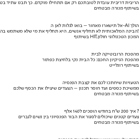
הריבית דריבית עובדת לטובתכם רק אם תתחילו מוקדם. כך תבנו עתיד בט
בשיתוף מנורה מבטחים
אל תישארו מאחור – בואו לגלות לאן ה-AI הולך
הבינה המלאכותית לא תחליף אנשים, היא תחליף את מי שלא משתמש בה!
בשיתוף HIT,המכון הטכנולוגי חולון
מהפכת הרובוטיקה לבית
מהפכת הניקיון החכם: כל הבית נקי בלחיצת כפתור
בשיתוף רונלייט
הטעויות שיחתכו לכם את קצבת הפנסיה
ממשיכת כספים ועד חוסר תכנון – הצעדים שיצילו את הכסף שלכם
בשיתוף מנורה מבטחים
איך 200 ש"ח בחודש הופכים ל140 אלף ?
צעדים קטנים שיכולים לסגור את הבור הפנסיוני בין נשים לגברים
בשיתוף מנורה מבטחים