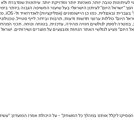
לעיתונות טובה יותר, מאוזנת יותר ומדויקת יותר. עיתונות שמדברת ולא צ
שלום. המהדורה המודפסת הראשונה פורסמה ב-30 ביולי 2007, וב-2010 הפך "ישראל היום" לעיתון הישראלי בעל שי
לחמנוביץ,
ל היום" כוללות ערוצי חדשות ודעות, תרבות ובידור, לייף סטייל, טכנולוגיה
ברית, במטרה לספק לגולשים חוויה מהירה, עדכנית, בטוחה ונוחה. תכני המה
ל היום" מציע לגולשי האתר הנחות ומבצעים על מוצרים ושירותים. ישראל 
י היריבה לאחר ההפסד 1:0 בבלומפילד: "הם לא הפסיקו לקלל אותנו במהלך כל המשחק" • על היכול