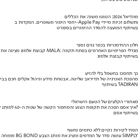
מונדיאל 2026: הטוטו משנה את הכללים
יחסי הימור משופרים, הפקדות ב-Apple Pay ותשלום זכיות מיידי
בשיתוף המועצה להסדר ההימורים בספורט
חלון ההזדמנויות בכפר גנים נסגר
קבוצת אלמוג מציגה את פרויקט MALA: מגדלי הפרימיום האחרונים בפתח תקווה
בשיתוף קבוצת אלמוג
כך תחסכו בחשמל בלי להזיע
מהפכת האנרגיה של תדיראן: שליטה, אבטחת מידע וניהול אקלים חכם בבי
בשיתוף TADIRAN
מאחורי הקלעים של הטעם הישראלי
איך אסם הפכה את תקופת הצנע והמחסור הקשה של שנות ה-40 למותג לאומי?
בשיתוף אסם
הסוד לקירות נקיים ללא כתמים נחשף
מומחה BG BOND עושה סדר על המדפים ומציג את מותג הצבע SIMPLY