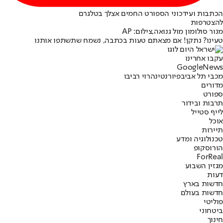
הכתבות ועידכוני הספורט החמים אצלך בטלגרם
להצטרפות
מנור סולומון מול גנואה,צילום: AP
טעינו? נתקן! אם מצאתם טעות בכתבה, נשמח שתשתפו אותנו
עקבו אחרינו
G
o
o
g
l
e
News
מכבי תל אביב
פיורנטינה
רוי רביבו
מדורים
ספורט
תרבות ובידור
לייף סטייל
אוכל
תיירות
טכנולוגיה ומדע
הורוסקופ
ForReal
מגזין השבוע
דעות
חדשות בארץ
חדשות בעולם
פוליטי
ביטחוני
חינוך