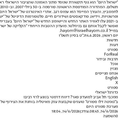
"ישראל היום" הוא גוף תקשורת שנוסד מתוך האמונה שהציבור הישראלי ראוי 
ת
ופרשנויות, וידיאו, פודקאסטים ושידורים חיים. פלטפורמות הדיגיטל של "ישרא
ב-2021 עלו לאוויר האתר החדש והיישומון החדש של "ישראל היום" בע
ואפשר לקבל אותם גם בניוזלטר. מועדון ההטבות הייחודי "הקליקה של ישרא
במייל hayom@israelhayom.co.il.
יום ראשון, 14.6.2026
כ"ט בסיון תשפ"ו
חדשות
דעות
ספורט
ForReal
תרבות ובידור
אוכל
מגזין
אנחנו מגייסים
English
X
ספורט
כדורגל ישראלי
ממכבי תל אביב למועדון פאר? דיווח דרמטי בנוגע לרוי רביבו
ב"גאזטה דלו ספורט" טוענים שקבוצת ענק מאיטליה בוחנת את הצירוף של 
מערכת ספורט היום
14/6/2026, 08:45
,עודכן
14/6/2026, 18:04
0
השמעה