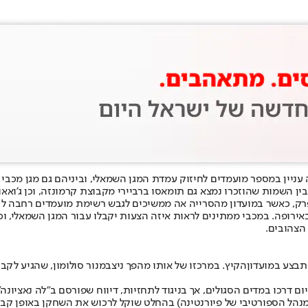
 עניין במספר מועמדים לחיזוק עמדת המגן השמאלי, וביניהם גם מגן מכבי תל
ין השמות שהוזכרו נמצא גם תומאסו ברביירי מקבוצת קרמונזה, וכן ג’ואאו
הפרק, כאשר במועדון מהסרייה אה ממשיכים לגבש רשימת מועמדים רחבה ל
ה באירופה. במכבי ממתינים לראות איזה הצעות יקבלו עבור המגן השמאלי,
הצהובים.
תבצע במועדון
הקיץ. במרכזו של אותו מהפך ניצב
מנור סולומון
, שהגיע לקבו
ם דרכו במדים הסגולים, אך בניגוד לתחזיות, דיווח שפורסם ב"לה נאציונה
 (המנהל הספורטיבי של פיורנטינה) בהחלט שוקל לרכוש את השחקן באופן קב