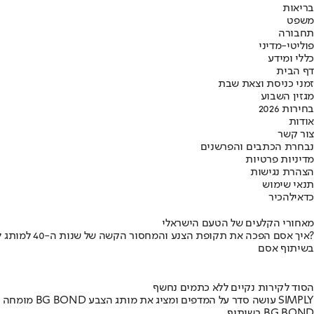
בריאות
משפט
תחבורה
פוליטי-מדיני
כללי ומידע
דף הבית
זמני כניסת וצאת שבת
מגזין השבוע
בחירות 2026
אודות
צור קשר
נבחרת הכתבים והפרשנים
מדיניות פרטיות
הצהרת נגישות
תנאי שימוש
כדאי
להכיר
מאחורי הקלעים של הטעם הישראלי
איך אסם הפכה את תקופת הצנע והמחסור הקשה של שנות ה-40 למותג לאומי?
בשיתוף אסם
הסוד לקירות נקיים ללא כתמים נחשף
מומחה BG BOND עושה סדר על המדפים ומציג את מותג הצבע SIMPLY
בשיתוף BG BOND