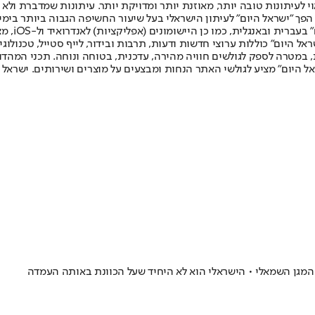
לעיתונות טובה יותר, מאוזנת יותר ומדויקת יותר. עיתונות שמדברת ולא צ
שלום. המהדורה המודפסת הראשונה פורסמה ב-30 ביולי 2007, וב-2010 הפך "ישראל היום" לעיתון הישראלי בעל שי
לחמנוביץ,
ל היום" כוללות ערוצי חדשות ודעות, תרבות ובידור, לייף סטייל, טכנולוגיה
ברית, במטרה לספק לגולשים חוויה מהירה, עדכנית, בטוחה ונוחה. תכני המה
ל היום" מציע לגולשי האתר הנחות ומבצעים על מוצרים ושירותים. ישראל 
המגן השמאלי • הישראלי הוא לא היחיד שעל הכוונת באותה העמדה