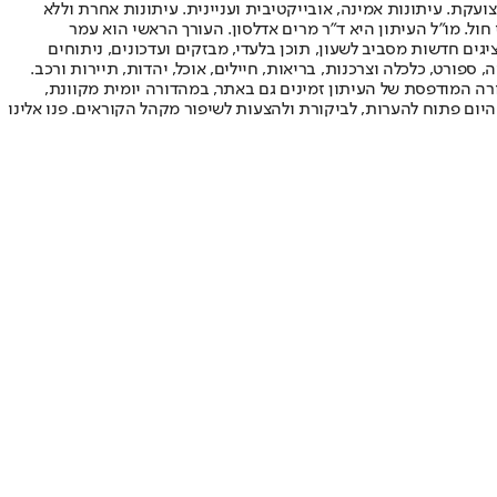
ועקת. עיתונות אמינה, אובייקטיבית ועניינית. עיתונות אחרת וללא
עור החשיפה הגבוה ביותר בימי חול. מו"ל העיתון היא ד"ר מרים אדלסון. העורך הראשי הוא עמר
 והעורך המייסד הוא עמוס רגב. אתרי האינטרנט של "ישראל היום" בעברית ובאנגלית, כמו כן היישומונים (אפליקציות) לאנדרואיד ול-iOS, מציגים חדשות מסביב לשעון, תוכן בלעדי, מבזקים ועדכונים, ניתוחים
, ספורט, כלכלה וצרכנות, בריאות, חיילים, אוכל, יהדות, תיירות ורכב.
דורה המודפסת של העיתון זמינים גם באתר, במהדורה יומית מקוונת,
היום פתוח להערות, לביקורת ולהצעות לשיפור מקהל הקוראים. פנו אלינו