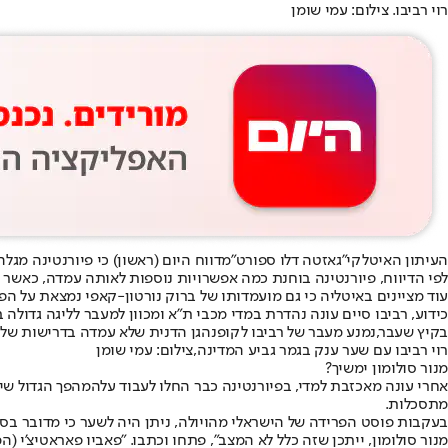
רוי רביבו. צילום: עמי שומן
העיתון האיטלקי
"גאזטה דלו ספורט"
מדווח היום (ראשון) כי פיורנטינה מגלה
לפי הדיווח, פיורנטינה בוחנת כמה אפשרויות נוספות לאותה עמדה, כאשר ב
עוד מציינים באיטליה כי גם מועמדותו של ברוק נורטון-קאפי נמצאת על 
כידוע, רביבו סיים עונה נהדרת במדי מכבי ת"א ומכוון למעבר לליגה גדול
בקיץ שעבר,
נמנע מעבר של רביבו לקופנהגן הדנית שלא עמדה בדרישות של 
רוי רביבו עם שער ענק בגמר גביע המדינה,צילום: עמי שומן
מנור סולומון ימשיך?
אחרי עונה מאכזבת למדי, בפיורנטינה כבר החלו לעבוד על
המהפך הגדול שי
מתסכלות.
בעקבות פוסט הפרידה של הישראלי מהויולה, ניתן היה לשער כי מדובר בסיו
מנור סולומון, ייתכן שזה כלל לא המצב", פתחו וכתבו. "פאביו פאראטיצ'י