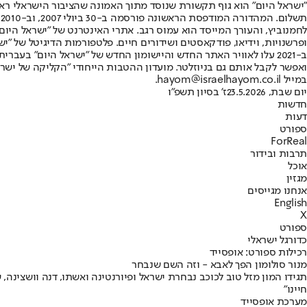
"ישראל היום" הוא גוף תקשורת שנוסד מתוך האמונה שהציבור הישראלי ראוי 
ת
ופרשנויות, וידיאו, פודקאסטים ושידורים חיים. פלטפורמות הדיגיטל של "ישרא
ב-2021 עלו לאוויר האתר החדש והיישומון החדש של "ישראל היום" בע
ואפשר לקבל אותם גם בניוזלטר. מועדון ההטבות הייחודי "הקליקה של ישרא
במייל hayom@israelhayom.co.il.
יום שבת, 23.5.2026
ז' בסיון תשפ"ו
חדשות
דעות
ספורט
ForReal
תרבות ובידור
אוכל
מגזין
אנחנו מגייסים
English
X
ספורט
כדורגל ישראלי
רכילות ספורט: אופסייד
מנור סולומון הפך לאבא - וזה השם שנבחר
תגידו המון מזל טוב לכוכב נבחרת ישראל ופיורנטינה ואשתו, דנה וושצינה,
חיינו"
מערכת אופסייד