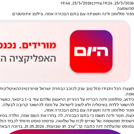
23/5/2026, 19:24
,עודכן
23/5/2026, 19:46
0
השמעה
מנור סולומון ודנה וושצינה עם בתם הבכורה אמה. צילום: אינסטגרם
תעצרו הכל ותגידו מזל טוב ענק לכוכב נבחרת ישראל ו
פיורנטינה
האיטלקית,
אמה.
כידוע, סולומון וד
להישאר ללדת באיטליה ולא לשוב לישראל, על מנת להישאר קרובה לבעלה.
מנור סולומון ודנה וושצינה עם בתם הבכורה אמה,
כעת, מנור ודנה חשפו כי בתם הבכורה, לה בחרו את השם אמה, נולדה בפ
רשמית ממשפחה של שניים לכזו של שלושה, פרסמו פוסט מיוחד לכבוד הול
בפוסט שהעלתה דנה כתבה כך: "ערב חג שבועות, 21.05.2026, ברוכה הבאה לעולם אמה שלנו. תודה לאלוהים על מתנת חיינו". מנור הגיב בסטורי שלו וכתב: "כמה חיכינו לך אוצר שלנו".