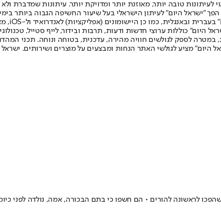
לעיתונות טובה יותר, מאוזנת יותר ומדויקת יותר. עיתונות שמדברת ולא צ
שלום. המהדורה המודפסת הראשונה פורסמה ב-30 ביולי 2007, וב-2010 הפך "ישראל היום" לעיתון הישראלי בעל שי
לחמנוביץ,
ל היום" כוללות ערוצי חדשות ודעות, תרבות ובידור, לייף סטייל, טכנולוגיה
ברית, במטרה לספק לגולשים חוויה מהירה, עדכנית, בטוחה ונוחה. תכני המה
ל היום" מציע לגולשי האתר הנחות ומבצעים על מוצרים ושירותים. ישראל 
 שהפכו לראשונה להורים • הם חשפו כי בתם הבכורה, אמה, נולדה לפני כיו