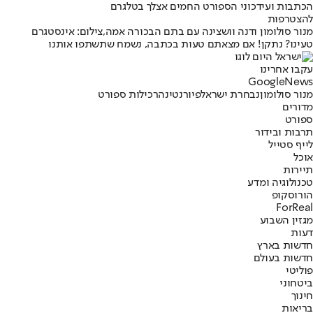
הכתבות ועידכוני הספורט החמים אצלך בטלגרם
להצטרפות
מנור סולומון ודנה וושצינה עם בתם הבכורה אמה,צילום: אינסטגרם
טעינו? נתקן! אם מצאתם טעות בכתבה, נשמח שתשתפו אותנו
עקבו אחרינו
G
o
o
g
l
e
News
מנור סולומון
נבחרת ישראל
פיורנטינה
רכילות ספורט
מדורים
ספורט
תרבות ובידור
לייף סטייל
אוכל
תיירות
טכנולוגיה ומדע
הורוסקופ
ForReal
מגזין השבוע
דעות
חדשות בארץ
חדשות בעולם
פוליטי
ביטחוני
חינוך
בריאות