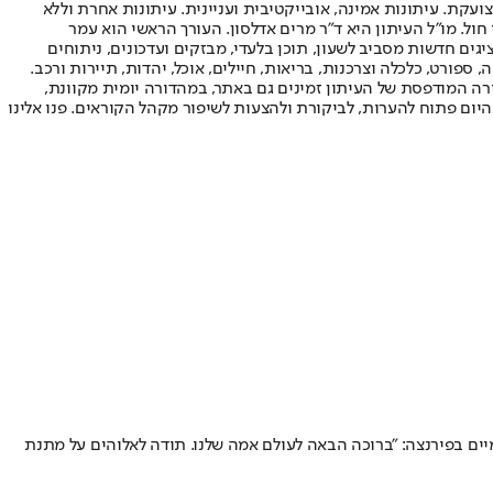
ועקת. עיתונות אמינה, אובייקטיבית ועניינית. עיתונות אחרת וללא
עור החשיפה הגבוה ביותר בימי חול. מו"ל העיתון היא ד"ר מרים אדלסון. העורך הראשי הוא עמר
 והעורך המייסד הוא עמוס רגב. אתרי האינטרנט של "ישראל היום" בעברית ובאנגלית, כמו כן היישומונים (אפליקציות) לאנדרואיד ול-iOS, מציגים חדשות מסביב לשעון, תוכן בלעדי, מבזקים ועדכונים, ניתוחים
, ספורט, כלכלה וצרכנות, בריאות, חיילים, אוכל, יהדות, תיירות ורכב.
דורה המודפסת של העיתון זמינים גם באתר, במהדורה יומית מקוונת,
היום פתוח להערות, לביקורת ולהצעות לשיפור מקהל הקוראים. פנו אלינו
מיים בפירנצה: "ברוכה הבאה לעולם אמה שלנו. תודה לאלוהים על מתנת