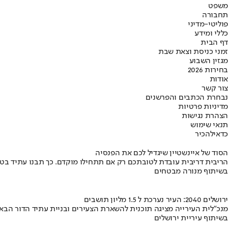
משפט
תחבורה
פוליטי-מדיני
כללי ומידע
דף הבית
זמני כניסת וצאת שבת
מגזין השבוע
בחירות 2026
אודות
צור קשר
נבחרת הכתבים והפרשנים
מדיניות פרטיות
הצהרת נגישות
תנאי שימוש
כדאי
להכיר
הסוד של איינשטיין שיגדיל לכם את הפנסיה
הריבית דריבית עובדת לטובתכם רק אם תתחילו מוקדם. כך תבנו עתיד בט
בשיתוף מנורה מבטחים
ירושלים 2040: העיר נערכת ל 1.5 מליון תושבים
מנכ"לית העירייה מציגה תוכנית להשארת הצעירים ובניית עתיד הדור הבא
בשיתוף עיריית ירושלים