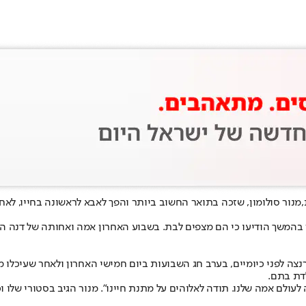
מנור סולומון
, שזכה בתואר החשוב ביותר והפך לאבא לראשונה בחייו, לאח
נה הכריזו על ההריון הראשון שלהם עוד ב-1 בינואר, כאשר בהמשך הודיעו כי הם מצפים לבת. בשבוע ה
ירנצה לפני כיומיים, בערב חג השבועות ביום חמישי האחרון ולאחר שעי
דת בתם.