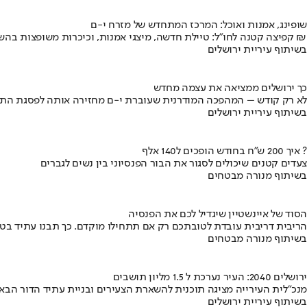
שופינג, אמנות ואוכל: המרכז המתחדש של מזרח י-ם
קפיצה קטנה לחו"ל: טיילת חדשה, מיצגי אמנות, וכיכרות משופצות בהשקעה של 100 מיליון ₪
בשיתוף עיריית ירושלים
כך ירושלים ממציאה את עצמה מחדש
לא רק קודש – המהפכה המודרנית שעוברת י-ם מחזירה אותה לפסגת התי
בשיתוף עיריית ירושלים
איך 200 ש"ח בחודש הופכים ל140 אלף ?
צעדים קטנים שיכולים לסגור את הבור הפנסיוני בין נשים לגברים
בשיתוף מנורה מבטחים
הסוד של איינשטיין שיגדיל לכם את הפנסיה
הריבית דריבית עובדת לטובתכם רק אם תתחילו מוקדם. כך תבנו עתיד בט
בשיתוף מנורה מבטחים
ירושלים 2040: העיר נערכת ל 1.5 מליון תושבים
מנכ"לית העירייה מציגה תוכנית להשארת הצעירים ובניית עתיד הדור הבא
בשיתוף עיריית ירושלים