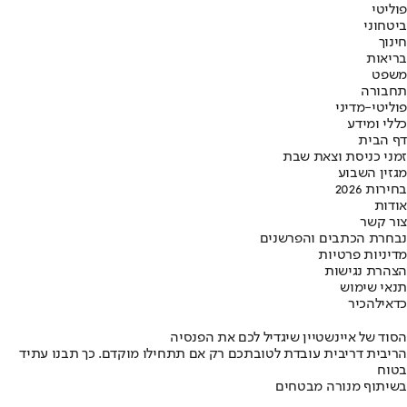
פוליטי
ביטחוני
חינוך
בריאות
משפט
תחבורה
פוליטי-מדיני
כללי ומידע
דף הבית
זמני כניסת וצאת שבת
מגזין השבוע
בחירות 2026
אודות
צור קשר
נבחרת הכתבים והפרשנים
מדיניות פרטיות
הצהרת נגישות
תנאי שימוש
כדאי
להכיר
הסוד של איינשטיין שיגדיל לכם את הפנסיה
הריבית דריבית עובדת לטובתכם רק אם תתחילו מוקדם. כך תבנו עתיד
בטוח
בשיתוף מנורה מבטחים