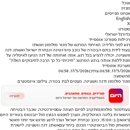
אוכל
מגזין
אנחנו מגייסים
English
X
ספורט
כדורגל ישראלי
רכילות ספורט: אופסייד
רגע לפני הלידה: האיחוד המרגש של מנור סולומון ואשתו
בעוד לידת בתם הבכורה של כוכב פיורנטינה ונבחרת ישראל ואשתו, דנה
וושצינה, יכולה להגיע בכל רגע, אמה ואחותה של דנה הגיעו לאיטליה על
מנת ללוות אותה ברגע המרגש: ״חיכיתי כל כך הרבה לחיבוקים האלה״
מערכת אופסייד
17/5/2026, 06:58
,עודכן
17/5/2026, 06:58
0
השמעה
מנור סולומון ודנה וושצינה. מצפים לבת בכורה. צילום: אינסטגרם
בעוד
מנור סולומון
מתקרב לסיום העונה עם
פיורנטינה
, שכבר הבטיחה
הישארות בליגה האיטלקית, ונערך למפגש הנוצץ מול יובנטוס בטורינו היום
(ראשון) ב-13:00, כוכב נבחרת ישראל נערך לרגע מרגש אף יותר מאשר
המשחק מול הביאנקונרי ונכנס, ביחד עם
אשתו, דנה וושצינה
, לישורת