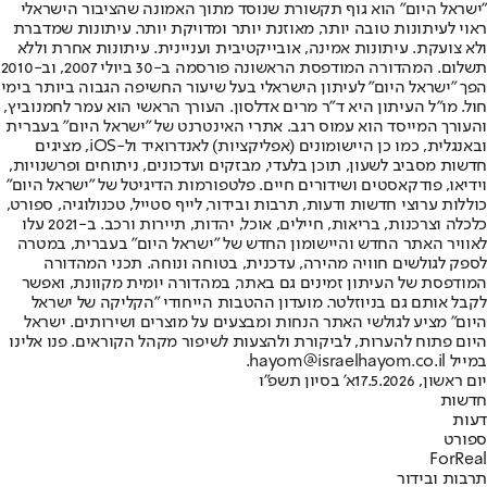
"ישראל היום" הוא גוף תקשורת שנוסד מתוך האמונה שהציבור הישראלי
ראוי לעיתונות טובה יותר, מאוזנת יותר ומדויקת יותר. עיתונות שמדברת
ולא צועקת. עיתונות אמינה, אובייקטיבית ועניינית. עיתונות אחרת וללא
תשלום. המהדורה המודפסת הראשונה פורסמה ב-30 ביולי 2007, וב-2010
הפך "ישראל היום" לעיתון הישראלי בעל שיעור החשיפה הגבוה ביותר בימי
חול. מו"ל העיתון היא ד"ר מרים אדלסון. העורך הראשי הוא עמר לחמנוביץ,
והעורך המייסד הוא עמוס רגב. אתרי האינטרנט של "ישראל היום" בעברית
ובאנגלית, כמו כן היישומונים (אפליקציות) לאנדרואיד ול-iOS, מציגים
חדשות מסביב לשעון, תוכן בלעדי, מבזקים ועדכונים, ניתוחים ופרשנויות,
וידיאו, פודקאסטים ושידורים חיים. פלטפורמות הדיגיטל של "ישראל היום"
כוללות ערוצי חדשות ודעות, תרבות ובידור, לייף סטייל, טכנולוגיה, ספורט,
כלכלה וצרכנות, בריאות, חיילים, אוכל, יהדות, תיירות ורכב. ב-2021 עלו
לאוויר האתר החדש והיישומון החדש של "ישראל היום" בעברית, במטרה
לספק לגולשים חוויה מהירה, עדכנית, בטוחה ונוחה. תכני המהדורה
המודפסת של העיתון זמינים גם באתר, במהדורה יומית מקוונת, ואפשר
לקבל אותם גם בניוזלטר. מועדון ההטבות הייחודי "הקליקה של ישראל
היום" מציע לגולשי האתר הנחות ומבצעים על מוצרים ושירותים. ישראל
היום פתוח להערות, לביקורת ולהצעות לשיפור מקהל הקוראים. פנו אלינו
במייל hayom@israelhayom.co.il.
יום ראשון, 17.5.2026
א' בסיון תשפ"ו
חדשות
דעות
ספורט
ForReal
תרבות ובידור