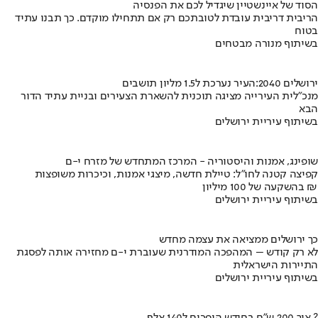
הסוד של איינשטיין שיגדיל לכם את הפנסיה
הריבית דריבית עובדת לטובתכם רק אם תתחילו מוקדם. כך תבנו עתיד
בטוח
בשיתוף מנורה מבטחים
ירושלים 2040:העיר נערכת ל1.5 מליון תושבים
מנכ"לית העירייה מציגה תוכנית להשארת הצעירים ובניית עתיד הדור
הבא
בשיתוף עיריית ירושלים
שופינג, אמנות והיסטוריה - המרכז המתחדש של מזרח י-ם
קפיצה קטנה לחו"ל: טיילת חדשה, מיצגי אמנות, וכיכרות משופצות
בהשקעה של 100 מיליון ₪
בשיתוף עיריית ירושלים
כך ירושלים ממציאה את עצמה מחדש
לא רק קודש – המהפכה המודרנית שעוברת י-ם מחזירה אותה לפסגת
התיירות הישראלית
בשיתוף עיריית ירושלים
איך 200 ש"ח בחודש הופכים ל140 אלף ?