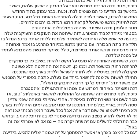
האחרונה לקראת הלידה של בתם הבכורה.
כזכור, מנור ודנה הכריזו בחודש ינואר על ההריון הראשון שלהם, כאשר
בהמשך גם הודיעו כי הם מצפים לבת, וכעת, כבר עמוק בתוך החודש
התשיעי להריון, כאשר הלידה יכולה להתרחש באמת בכל רגע, הזוג הצעיר
זכה לחיזוק מרגש מישראל לקראת הרגע הגדול בו יהפכו להורים.
מנור סולומון ודנה וושצינה. שיהיה במזל,צילום: אינסטגרם
בסטורי מיוחד לכבוד המאורע, דנה שיתפה את העוקבים והעוקבות שלה
בהגעה של אמא שלה ואחותה לאיטליה על מנת ללוות אותה ברגע הגדול בו
תלד את בתה הבכורה, עם סרטון מרגש במיוחד מהרגע בו אמה ואחותה
ירדו מהמונית ופגשו אותה בפירנצה, כולל נשיקה מרגשת מהסבתא לעתיד
על בטנה של דנה.
דנה, ששיתפה לאחרונה לא מעט על הקושי להיות בשלב כל כך מתקדם
להריונה רחוק ממשפחתה, וכמו כן, חשפה את ההחלטה הלא פשוטה
שקיבלה ללדת באיטליה ולא לחזור לישראל וללדת בארץ כפי שתכננה
תחילה לעשות על מנת להישאר ביחד עם בעלה, כתבה בסטורי על המפגש
עם משפחתה: ״חיכיתי כל כך הרבה לחיבוקים האלה״.
דנה וושצינה באיחוד המרגש עם אמה ואחותה,צילום: אינסטגרם
כזכור, לפני כחודש דנה שיתפה על ההחלטה להישאר באיטליה: ״טוב, אז
מפה לשם אני נשארת ללדת באיטליה, אחרי שהייתי בטוחה שאני עדיין
טסה ללדת בארץ בכל מחיר. התכנון עד לפני ארבעה ימים היה ללדת בארץ
ולא רציתי לשמוע על שום דבר אחר. אבל ככל שעבר הזמן הבנתי שכנראה
זה לא ריאלי להגיע במצב הזה ובידיעה שמנור לא בטוח יוכל להגיע, ובראש
כבר התחלתי להשלים עם זה שזה יקרה פה – גם אם לא אמרתי את זה
בקול".
״עם כל המצב בארץ אי אפשר להסתמך על זה שמנור יצליח להגיע, בידיעה