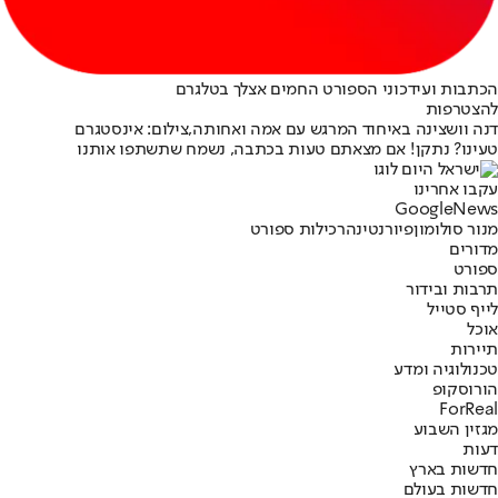
הכתבות ועידכוני הספורט החמים אצלך בטלגרם
להצטרפות
דנה וושצינה באיחוד המרגש עם אמה ואחותה,צילום: אינסטגרם
טעינו? נתקן! אם מצאתם טעות בכתבה, נשמח שתשתפו אותנו
עקבו אחרינו
G
o
o
g
l
e
News
מנור סולומון
פיורנטינה
רכילות ספורט
מדורים
ספורט
תרבות ובידור
לייף סטייל
אוכל
תיירות
טכנולוגיה ומדע
הורוסקופ
ForReal
מגזין השבוע
דעות
חדשות בארץ
חדשות בעולם