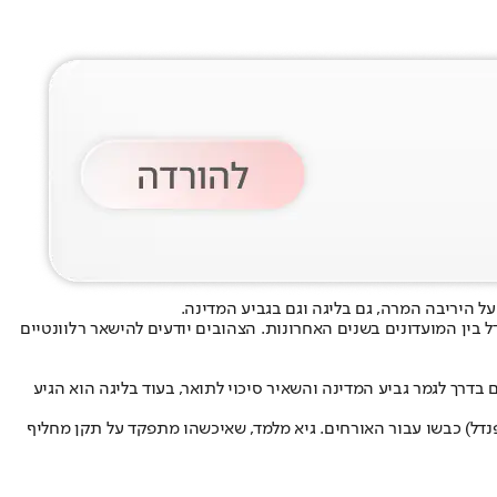
העליון הדגיש את ההבדל בין המועדונים בשנים האחרונות. הצהובים יודעים להישאר רלוונטיים
בדרך לגמר גביע המדינה והשאיר סיכוי לתואר, בעוד בליגה הוא הגיע
הפסדים בששת המשחקים האחרונים זה משהו שבמכבי חיפה לא יכול להיות מנורמל. הליו וארלה (15), סייד אבו פרחי (45+3) ועידו שחר (84, פנדל) כבשו עבור האורחים. גיא מלמד, שאיכשהו מתפקד על תקן מחליף