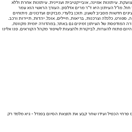
ועקת. עיתונות אמינה, אובייקטיבית ועניינית. עיתונות אחרת וללא
עור החשיפה הגבוה ביותר בימי חול. מו"ל העיתון היא ד"ר מרים אדלסון. העורך הראשי הוא עמר
 והעורך המייסד הוא עמוס רגב. אתרי האינטרנט של "ישראל היום" בעברית ובאנגלית, כמו כן היישומונים (אפליקציות) לאנדרואיד ול-iOS, מציגים חדשות מסביב לשעון, תוכן בלעדי, מבזקים ועדכונים, ניתוחים
, ספורט, כלכלה וצרכנות, בריאות, חיילים, אוכל, יהדות, תיירות ורכב.
דורה המודפסת של העיתון זמינים גם באתר, במהדורה יומית מקוונת,
היום פתוח להערות, לביקורת ולהצעות לשיפור מקהל הקוראים. פנו אלינו
ו פרחי הכפיל ועידו שחר קבע את תוצאת הסיום בפנדל • גיא מלמד רק