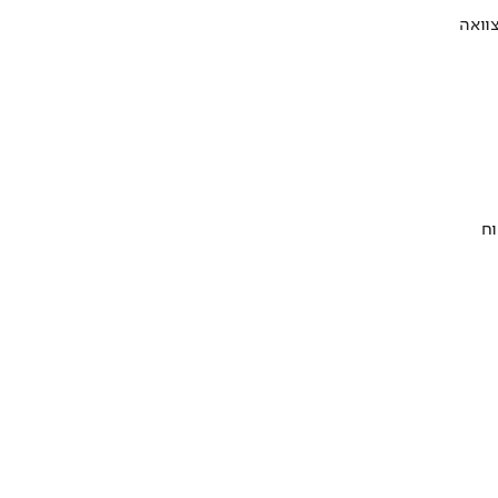
וואה
וח