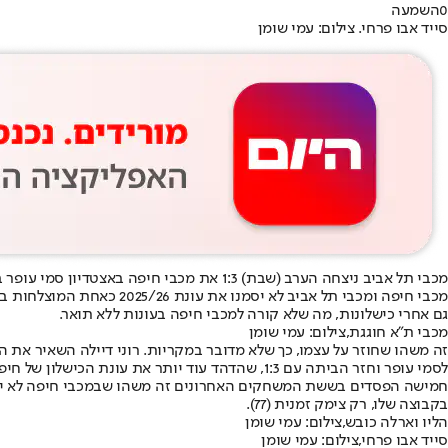
0
השמעה
סייד אבו פרחי. צילום: עמי שומן
מכבי תל אביב ניצחה הערב (שבת) 1:3 את מכבי חיפה באצטדיון סמי עופר במשחק במסגרת הפלייאוף העליון בליגת העל. בכך השלימו הצהובים דאבל על היריבה המרה, גם בליגה וגם בגביע המדינה.
מכבי חיפה ומכבי תל אביב 
גם אחרי כישלונות, מה שלא קורה למכבי חיפה בעונות ללא תואר.
מכבי ת"א חוגגת,צילום: עמי שומן
זה משהו שחוזר על עצמו, כך שלא מדובר במקריות. רוני דיילה השאיר את ה
לסמי עופר וחזר הביתה עם 1:3, שהדהד עוד יותר את עונת הכישלון של חיפה.
בקבוצה שלו, רק צימק זמנית (77).
הליו וארלה כובש,צילום: עמי שומן
סייד אבו פרחי,צילום: עמי שומן