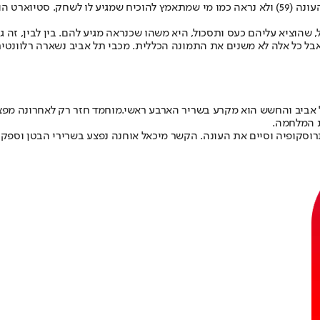
הפעם הוא שימש המחליף של טריבנטה סטיוארט, שהורחק בפעם השנייה העונה (59) ולא נראה כמו מי ש
הוציא עליהם כעס ותסכול, היא משהו שכנראה מגיע להם. בין לבין, זה ג
ל כל אלה לא משנים את התמונה הכללית. מכבי תל אביב נשארה רלוונטית
 אביב והחשש הוא מקרע בשריר הארבע ראשי.מוחמד חזר רק לאחרונה מפצ
ת המלחמה.
וסקופיה וסיים את העונה. הקשר מיכאל אוחנה נפצע בשרירי הבטן וספק גד