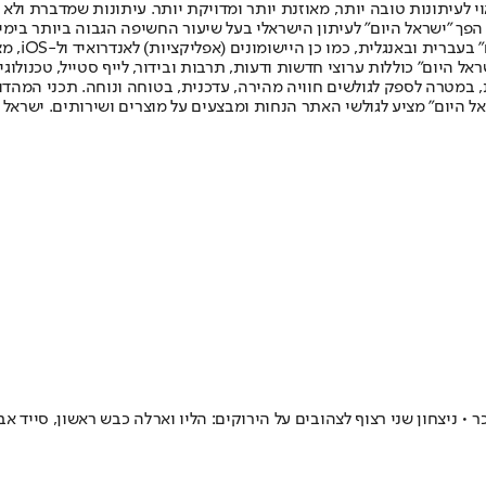
לעיתונות טובה יותר, מאוזנת יותר ומדויקת יותר. עיתונות שמדברת ולא צ
שלום. המהדורה המודפסת הראשונה פורסמה ב-30 ביולי 2007, וב-2010 הפך "ישראל היום" לעיתון הישראלי בעל שי
לחמנוביץ,
ל היום" כוללות ערוצי חדשות ודעות, תרבות ובידור, לייף סטייל, טכנולוגיה
ברית, במטרה לספק לגולשים חוויה מהירה, עדכנית, בטוחה ונוחה. תכני המה
ל היום" מציע לגולשי האתר הנחות ומבצעים על מוצרים ושירותים. ישראל 
 ניצחון שני רצוף לצהובים על הירוקים: הליו וארלה כבש ראשון, סייד אב