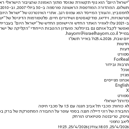
"ישראל היום" הוא גוף תקשורת שנוסד מתוך האמונה שהציבור הישראלי ראוי 
ת
ופרשנויות, וידיאו, פודקאסטים ושידורים חיים. פלטפורמות הדיגיטל של "ישרא
ב-2021 עלו לאוויר האתר החדש והיישומון החדש של "ישראל היום" בע
ואפשר לקבל אותם גם בניוזלטר. מועדון ההטבות הייחודי "הקליקה של ישרא
במייל hayom@israelhayom.co.il.
יום שבת, 25.4.2026
ח' באייר תשפ"ו
חדשות
דעות
ספורט
ForReal
תרבות ובידור
אוכל
מגזין
אנחנו מגייסים
English
X
ספורט
כדורגל ישראלי
לא כוחות: מכבי תל אביב חגגה עם 1:3 על מכבי חיפה
החבורה של רוני דיילה חגגה בסמי עופר על החבורה המתפרקת של ברק בכר •
צימק, טריבנטה סטיוארט הורחק
ליאב נחמני
25/4/2026, 18:03
,עודכן
25/4/2026, 19:23