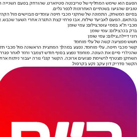
טובים שהגיעו בשנתיים האחרונות לכפר גלים.
בסיום המשחק, התמונה של שחקני מכבי חיפה עומדים מבוישים מול הקהל, ש
בהתאם, הפעם לאביעד שילוח, אבו פרחי קצת התגרה אחרי השער שכבש, אב
מכבי ת"א בסמי עופר,צילום: עמי שומן
ברק בכר,צילום: עמי שומן
רוני דיילה,צילום: עמי שומן
חשש מפציעה קשה של עלי מוחמד
קשר מכבי חיפה, עלי מוחמד, נפצע במהלך המחצית הראשונה מול מכבי תל
שהניז'רי סיים את העונה. מוחמד נפצע בסוף חודש דצמבר וחזר לאחר פגר
השחקן מצטרף לרשימת פצועים ארוכה. הקשר קנג'י גורה יעבור ניתוח ארתר
הקשר סדריק דון עקב נקע בקרסול.