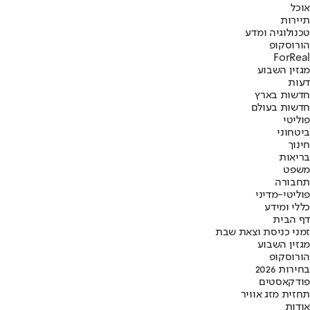
אוכל
תיירות
טכנולוגיה ומדע
הורוסקופ
ForReal
מגזין השבוע
דעות
חדשות בארץ
חדשות בעולם
פוליטי
ביטחוני
חינוך
בריאות
משפט
תחבורה
פוליטי-מדיני
כללי ומידע
דף הבית
זמני כניסת וצאת שבת
מגזין השבוע
הורוסקופ
בחירות 2026
פודקאסטים
תחזית מזג אוויר
אודות