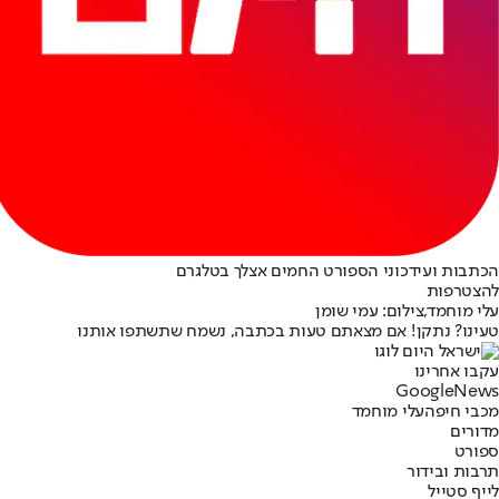
הכתבות ועידכוני הספורט החמים אצלך בטלגרם
להצטרפות
עלי מוחמד,צילום: עמי שומן
טעינו? נתקן! אם מצאתם טעות בכתבה, נשמח שתשתפו אותנו
עקבו אחרינו
G
o
o
g
l
e
News
מכבי חיפה
עלי מוחמד
מדורים
ספורט
תרבות ובידור
לייף סטייל