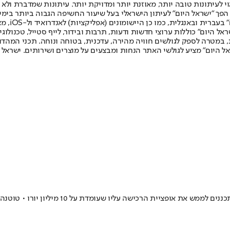
לעיתונות טובה יותר, מאוזנת יותר ומדויקת יותר. עיתונות שמדברת ולא צ
שלום. המהדורה המודפסת הראשונה פורסמה ב-30 ביולי 2007, וב-2010 הפך "ישראל היום" לעיתון הישראלי בעל שי
לחמנוביץ,
ל היום" כוללות ערוצי חדשות ודעות, תרבות ובידור, לייף סטייל, טכנולוגיה
ברית, במטרה לספק לגולשים חוויה מהירה, עדכנית, בטוחה ונוחה. תכני המה
ל היום" מציע לגולשי האתר הנחות ומבצעים על מוצרים ושירותים. ישראל 
 שעומדת על 10 מיליון יורו • טוטנהאם תערים קשיים אם תרד לצ'מפיונשיפ?