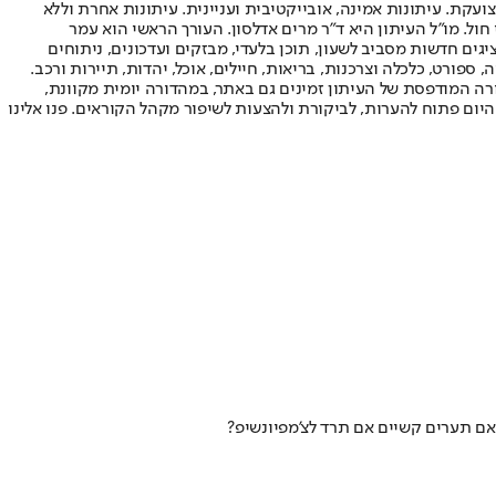
ועקת. עיתונות אמינה, אובייקטיבית ועניינית. עיתונות אחרת וללא
עור החשיפה הגבוה ביותר בימי חול. מו"ל העיתון היא ד"ר מרים אדלסון. העורך הראשי הוא עמר
 והעורך המייסד הוא עמוס רגב. אתרי האינטרנט של "ישראל היום" בעברית ובאנגלית, כמו כן היישומונים (אפליקציות) לאנדרואיד ול-iOS, מציגים חדשות מסביב לשעון, תוכן בלעדי, מבזקים ועדכונים, ניתוחים
, ספורט, כלכלה וצרכנות, בריאות, חיילים, אוכל, יהדות, תיירות ורכב.
דורה המודפסת של העיתון זמינים גם באתר, במהדורה יומית מקוונת,
היום פתוח להערות, לביקורת ולהצעות לשיפור מקהל הקוראים. פנו אלינו