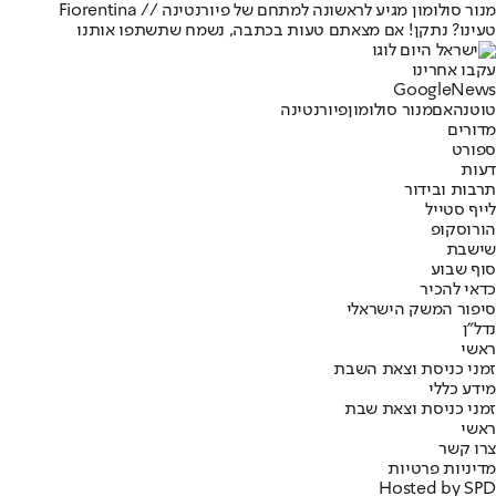
מנור סולומון מגיע לראשונה למתחם של פיורנטינה // Fiorentina
טעינו? נתקן! אם מצאתם טעות בכתבה, נשמח שתשתפו אותנו
עקבו אחרינו
G
o
o
g
l
e
News
טוטנהאם
מנור סולומון
פיורנטינה
מדורים
ספורט
דעות
תרבות ובידור
לייף סטייל
הורוסקופ
שישבת
סוף שבוע
כדאי להכיר
סיפור המשק הישראלי
נדל"ן
ראשי
זמני כניסת וצאת השבת
מידע כללי
זמני כניסת וצאת שבת
ראשי
צרו קשר
מדיניות פרטיות
Hosted by SPD