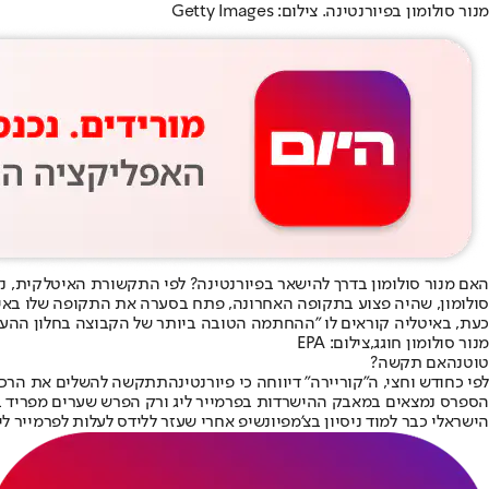
מנור סולומון בפיורנטינה. צילום: Getty Images
האם מנור סולומון בדרך להישאר בפיורנטינה? לפי התקשורת האיטלקית, נד
סולומון, שהיה פצוע בתקופה האחרונה, פתח בסערה את התקופה שלו בא
כעת, באיטליה קוראים לו "ההחתמה הטובה ביותר של הקבוצה בחלון ההעבר
מנור סולומון חוגג,צילום: EPA
טוטנהאם תקשה?
לפי כחודש וחצי, ה"קוריירה" דיווחה כי פיורנטינה
תתקשה להשלים את הרכ
הספרס נמצאים במאבק ההישרדות בפרמייר ליג ורק הפרש שערים מפריד בי
הישראלי כבר למוד ניסיון בצ'מפיונשיפ אחרי שעזר ללידס לעלות לפרמייר