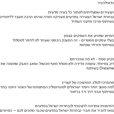
כדאי
להכיר
הצעירים שמצליחים לפתור כל בעיה מדעית
נבחרת ישראל הצעירה במדעים מעניקה חוויה שהיא הרבה מעבר ללימודים
בשיתוף מרכז מדעני העתיד
הסיוע שמניע את העסקים בצפון
בעלי עסקים מספרים - זה המענק הכספי שעוזר לנו לחזור למסלול
בשיתוף מזרחי טפחות
נקיון פסח - לא מה שהכרתם
דק במיוחד, עוצמה אדירה ולא מפחד מאף מכשול: שואב האבק שמשנה את
בשיתוף Dreame
מהמרכז לגולן: המהפכה של קצרין
מה מושך יותר ויותר ישראלים למטרופולין המתפתח של האזור היפה במדינה?
בשיתוף אבני דרך וי.ד ברזאני
הזדמנות אחרונה להצטרף לנבחרות ישראל במדעים
בואו להכיר את חברי נבחרות ישראל במדעים שכבר מחכים לכם – המיונים