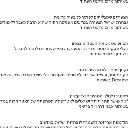
בשיתוף מרכז מדעני העתיד
הצעירים שמצליחים לפתור כל בעיה מדעית
נבחרת ישראל הצעירה במדעים מעניקה חוויה שהיא הרבה מעבר ללימודים
בשיתוף מרכז מדעני העתיד
הסיוע שמניע את העסקים בצפון
בעלי עסקים מספרים - זה המענק הכספי שעוזר לנו לחזור למסלול
בשיתוף מזרחי טפחות
נקיון פסח - לא מה שהכרתם
דק במיוחד, עוצמה אדירה ולא מפחד מאף מכשול: שואב האבק שמשנה את
בשיתוף Dreame
מהמרכז לגולן: המהפכה של קצרין
מה מושך יותר ויותר ישראלים למטרופולין המתפתח של האזור היפה במדינה?
בשיתוף אבני דרך וי.ד ברזאני
הזדמנות אחרונה להצטרף לנבחרות ישראל במדעים
בואו להכיר את חברי נבחרות ישראל במדעים שכבר מחכים לכם – המיונים