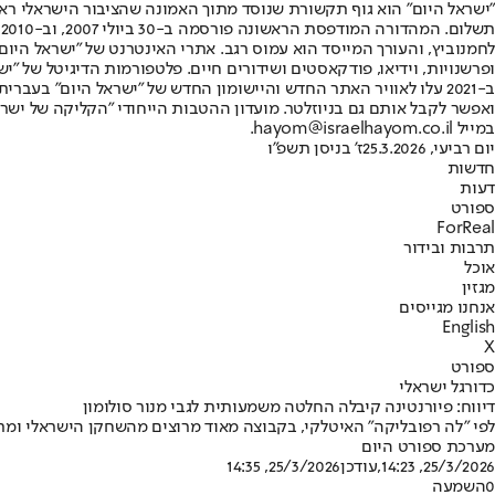
"ישראל היום" הוא גוף תקשורת שנוסד מתוך האמונה שהציבור הישראלי ראוי 
ת
ופרשנויות, וידיאו, פודקאסטים ושידורים חיים. פלטפורמות הדיגיטל של "ישרא
ב-2021 עלו לאוויר האתר החדש והיישומון החדש של "ישראל היום" בע
ואפשר לקבל אותם גם בניוזלטר. מועדון ההטבות הייחודי "הקליקה של ישרא
במייל hayom@israelhayom.co.il.
יום רביעי, 25.3.2026
ז' בניסן תשפ"ו
חדשות
דעות
ספורט
ForReal
תרבות ובידור
אוכל
מגזין
אנחנו מגייסים
English
X
ספורט
כדורגל ישראלי
דיווח: פיורנטינה קיבלה החלטה משמעותית לגבי מנור סולומון
לפי "לה רפובליקה" האיטלקי, בקבוצה מאוד מרוצים מהשחקן הישראלי ומתכננים לממש את אופציית הרכישה עליו
מערכת ספורט היום
25/3/2026, 14:23
,עודכן
25/3/2026, 14:35
0
השמעה