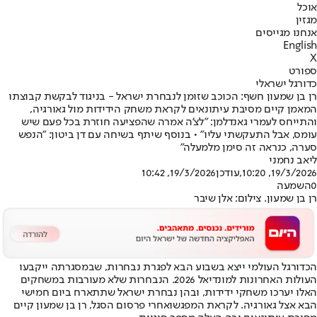
אוכל
מגזין
אנחנו מגייסים
English
X
ספורט
כדורגל ישראלי
רן בן שמעון חשף: הכוכב שזומן לנבחרת ישראל - בניגוד לבקשת קבוצתו
המאמן קיים מסיבת עיתונאים לקראת משחק הידידות מול גאורגיה,
והתייחס לעמרי גאנדלמן: "לצ'ה אמרה שהפציעה חוזרת בכל פעם שיש
עומס, אבל התעקשתי עליו" • בנוסף שיתף בשיחה עם דן ביטון: "הנפש
סערה, כנראה זה סימן מלמעלה"
ליאב נחמני
19/3/2026, 10:20
,עודכן
19/3/2026, 10:42
0
השמעה
רן בן שמעון. צילום: אלן שיבר
הכדורגל העולמי ייצא בשבוע הבא לפגרת נבחרות, שבמסגרתה ייקבעו
העולות האחרונות למונדיאל 2026. הנבחרות שלא מעורבות במשחקים
האלו יערכו משחקי ידידות, ובהן נבחרת ישראל שתתארח ביום חמישי
הבא אצל גאורגיה. לקראת המפגש
ואחרי פרסום הסגל
, רן בן שמעון קיים