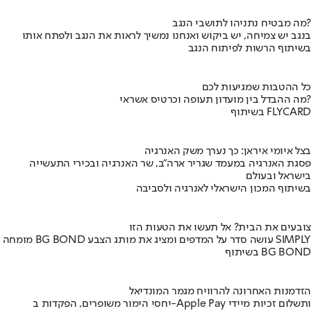
מה מבטיח נתניהו לתושבי הנגב?
בנגב יש צמיחה, יש ביקוש ואנחנו נמשיך לראות את הנגב ולפתח אותו
בשיתוף הרשות לפיתוח הנגב
כל ההטבות שמגיעות לכם
מה ההבדל בין מועדון תעופה וכרטיס אשראי?
בשיתוף FLYCARD
בצל איומי איראן: כך נערך משק האנרגיה
פסגת האנרגיה במעמד שגריר ארה"ב, שר האנרגיה ובכירי התעשייה
בישראל ובעולם
בשיתוף המכון הישראלי לאנרגיה ולסביבה
צובעים את הבית? אל תעשו את הטעות הזו
מומחה BG BOND עושה סדר על המדפים ומציג את מותג הצבע SIMPLY
בשיתוף BG BOND
הזדמנות האחרונה להרוויח מגמר המונדיאל
יחסי הימור משופרים, הפקדות ב-Apple Pay ותשלום זכיות מיידי