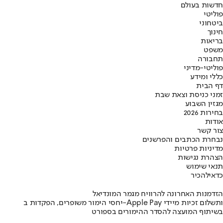
חדשות בעולם
פוליטי
ביטחוני
חינוך
בריאות
משפט
תחבורה
פוליטי-מדיני
כללי ומידע
דף הבית
זמני כניסת וצאת שבת
מגזין השבוע
בחירות 2026
אודות
צור קשר
נבחרת הכתבים והפרשנים
מדיניות פרטיות
הצהרת נגישות
תנאי שימוש
כדאי
להכיר
הזדמנות האחרונה להרוויח מגמר המונדיאל
יחסי הימור משופרים, הפקדות ב-Apple Pay ותשלום זכיות מיידי
בשיתוף המועצה להסדר ההימורים בספורט