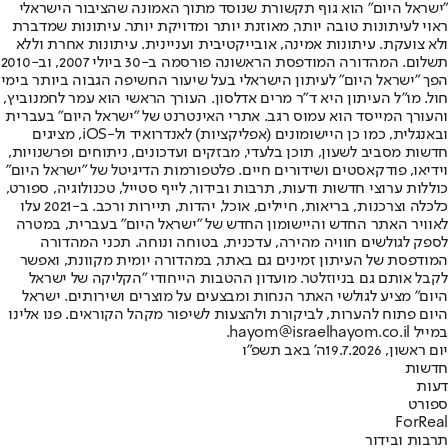
"ישראל היום" הוא גוף תקשורת שנוסד מתוך האמונה שהציבור הישראלי
ראוי לעיתונות טובה יותר, מאוזנת יותר ומדויקת יותר. עיתונות שמדברת
ולא צועקת. עיתונות אמינה, אובייקטיבית ועניינית. עיתונות אחרת וללא
תשלום. המהדורה המודפסת הראשונה פורסמה ב-30 ביולי 2007, וב-2010
הפך "ישראל היום" לעיתון הישראלי בעל שיעור החשיפה הגבוה ביותר בימי
חול. מו"ל העיתון היא ד"ר מרים אדלסון. העורך הראשי הוא עמר לחמנוביץ,
והעורך המייסד הוא עמוס רגב. אתרי האינטרנט של "ישראל היום" בעברית
ובאנגלית, כמו כן היישומונים (אפליקציות) לאנדרואיד ול-iOS, מציגים
חדשות מסביב לשעון, תוכן בלעדי, מבזקים ועדכונים, ניתוחים ופרשנויות,
וידיאו, פודקאסטים ושידורים חיים. פלטפורמות הדיגיטל של "ישראל היום"
כוללות ערוצי חדשות ודעות, תרבות ובידור, לייף סטייל, טכנולוגיה, ספורט,
כלכלה וצרכנות, בריאות, חיילים, אוכל, יהדות, תיירות ורכב. ב-2021 עלו
לאוויר האתר החדש והיישומון החדש של "ישראל היום" בעברית, במטרה
לספק לגולשים חוויה מהירה, עדכנית, בטוחה ונוחה. תכני המהדורה
המודפסת של העיתון זמינים גם באתר, במהדורה יומית מקוונת, ואפשר
לקבל אותם גם בניוזלטר. מועדון ההטבות הייחודי "הקליקה של ישראל
היום" מציע לגולשי האתר הנחות ומבצעים על מוצרים ושירותים. ישראל
היום פתוח להערות, לביקורת ולהצעות לשיפור מקהל הקוראים. פנו אלינו
במייל hayom@israelhayom.co.il.
יום ראשון, 19.7.2026
ה' באב תשפ"ו
חדשות
דעות
ספורט
ForReal
תרבות ובידור