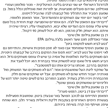
מסיבת עיתונאים ובה העלה מספר סוגיות.
לכדורגל הישראלי יש שני נציגים בליגה האיטלקית - מנור סולומון ועמרי
גאנדלמן. שניהם סובלים מפציעות, אך למרות זאת גאנדלמן נכלל בסגל. בן
שמעון הסביר את התהליך מול קבוצתו לצ'ה שהוביל לזימונו.
"אני בקשר יום יומי עם השחקנים והמועדונים", אמר המאמן הלאומי,
"דיברתי עם המאמן של לצ'ה. הם אומרים שהפציעה קצת חוזרת בכל פעם
שיש עליו עומס והם העדיפו שלא יבוא. התעקשתי עליו, רציתי שיהיה
איתנו. הוא ישחק חלק מהזמן, הוא לא יכול לשחק 90 דקות".
רן בן שמעון,צילום: אלן שיבר
עמרי גאנדלמן חוגג שער ראשון בלצ'ה,צילום: EPA
"נטע לביא חשש למקומו ביפן"
בן שמעון הוסיף שמוחמד אבו פאני לא זומן מסיבות אישיות, והתייחס גם
לאי זימונו של נטע לביא: "הוא תפס את המקום בהרכב של קבוצתו היפנית.
הם משחקים בליגת האלופות של אסיה כך שיש לו עומס משחקים גדול. הוא
הביע חשש גדול שאם יבוא למשחק אחד בנבחרת הוא יוכל לאבד את
המקום בהרכב. ואנחנו צריכים אותו גם לספטמבר".
על שחקני ליגת העל שמושבתים אמר: "הם לא משחקים ועד המשחק מול
גאורגיה יעבור חודש שהם לא משחקים. אבל יש שחקנים שהם חלק
מהנבחרת ויהיו חלק בעתיד. המצב המורכב גורם לשים טיפה יותר דגש על
הליגיונרים שמשחקים באופן שוטף".
רן בן שמעון,צילום: אלן שיבר
"דיברתי עם דן ביטון, הנפש סערה"
המאמן התייחס גם לכוכב הפועל באר שבע
דן ביטון
, שמושבת מפעילות
בעשרת הימים האחרונים בעקבות דלקת ויראלית בשריר הלב. הוא שוחח
עימו, ושיתף מה קרה בשיחה ביניהם.