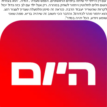
"עם דן הייתי לי שיחה בימים הראשונים, הנפש סערה", הודה, "הוא בעזרת
השם חלים לחלוטין ויחזור לשחק במהרה. רק אצל ילד עם לב כזה גדול יכול
לקרות שהשריר יעבוד הרבה. כנראה זה סימן מלמעלה שצריך לעצור רגע.
הוא יחזור מהר לכדורגל, והדבר הכי חשוב זה שיהיה בריא. ממה שאני
שומע ויודע, הכל יהיה בסדר".