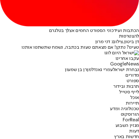
הכתבות ועידכוני הספורט החמים אצלך בטלגרם
להצטרפות
דן ביטון,צילום: דני מרון
טעינו? נתקן! אם מצאתם טעות בכתבה, נשמח שתשתפו אותנו
עקבו אחרינו
G
o
o
g
l
e
News
נבחרת ישראל
עמרי גאנדלמן
רן בן שמעון
מדורים
ספורט
תרבות ובידור
לייף סטייל
אוכל
תיירות
טכנולוגיה ומדע
הורוסקופ
ForReal
מגזין השבוע
דעות
חדשות בארץ