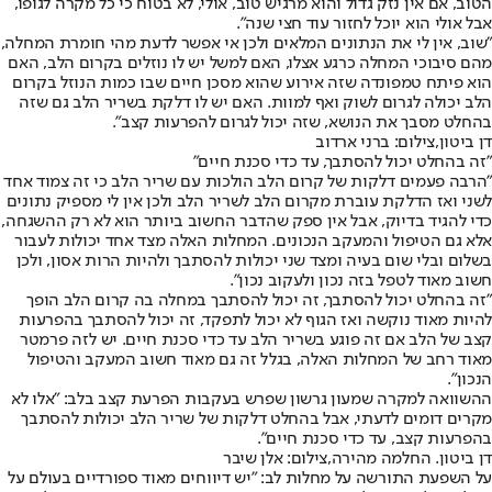
הטוב, אם אין נזק גדול והוא מרגיש טוב, אולי, לא בטוח כי כל מקרה לגופו,
אבל אולי הוא יוכל לחזור עוד חצי שנה".
"שוב, אין לי את הנתונים המלאים ולכן אי אפשר לדעת מהי חומרת המחלה,
מהם סיבוכי המחלה כרגע אצלו, האם למשל יש לו נוזלים בקרום הלב, האם
הוא פיתח טמפונדה שזה אירוע שהוא מסכן חיים שבו כמות הנוזל בקרום
הלב יכולה לגרום לשוק ואף למוות. האם יש לו דלקת בשריר הלב גם שזה
בהחלט מסבך את הנושא, שזה יכול לגרום להפרעות קצב".
דן ביטון,צילום: ברני ארדוב
"זה בהחלט יכול להסתבך, עד כדי סכנת חיים"
"הרבה פעמים דלקות של קרום הלב הולכות עם שריר הלב כי זה צמוד אחד
לשני ואז הדלקת עוברת מקרום הלב לשריר הלב ולכן אין לי מספיק נתונים
כדי להגיד בדיוק, אבל אין ספק שהדבר החשוב ביותר הוא לא רק ההשגחה,
אלא גם הטיפול והמעקב הנכונים. המחלות האלה מצד אחד יכולות לעבור
בשלום ובלי שום בעיה ומצד שני יכולות להסתבך ולהיות הרות אסון, ולכן
חשוב מאוד לטפל בזה נכון ולעקוב נכון".
"זה בהחלט יכול להסתבך, זה יכול להסתבך במחלה בה קרום הלב הופך
להיות מאוד נוקשה ואז הגוף לא יכול לתפקד, זה יכול להסתבך בהפרעות
קצב של הלב אם זה פוגע בשריר הלב עד כדי סכנת חיים. יש לזה פרמטר
מאוד רחב של המחלות האלה, בגלל זה גם מאוד חשוב המעקב והטיפול
הנכון".
ההשוואה למקרה שמעון גרשון שפרש בעקבות הפרעת קצב בלב: "אלו לא
מקרים דומים לדעתי, אבל בהחלט דלקות של שריר הלב יכולות להסתבך
בהפרעות קצב, עד כדי סכנת חיים".
דן ביטון. החלמה מהירה,צילום: אלן שיבר
על השפעת התורשה על מחלות לב: "יש דיווחים מאוד ספורדיים בעולם על