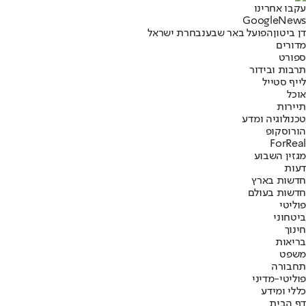
עקבו אחרינו
G
o
o
g
l
e
News
דן ביטון
הפועל באר שבע
נבחרת ישראל
מדורים
ספורט
תרבות ובידור
לייף סטייל
אוכל
תיירות
טכנולוגיה ומדע
הורוסקופ
ForReal
מגזין השבוע
דעות
חדשות בארץ
חדשות בעולם
פוליטי
ביטחוני
חינוך
בריאות
משפט
תחבורה
פוליטי-מדיני
כללי ומידע
דף הבית