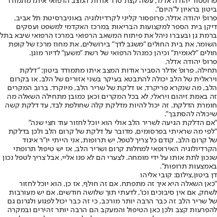
פרופסור יהודה אדלר, עשה קצת סדר אודות המצב הרפואי איתו מתמודד
ביטון בראיון ל"היום".
פרופ' יהודה אדלר, פרופסור קליני לקרדיולוגיה באוניברסיטת תל אביב,
דיקן בית הספר למקצועות הבריאות במרכז האקדמי למשפט ועסקים
ברמת גן ובעברו ניהל את פיתוח המשאב הרפואי במרכז הרפואי שיבא בתל
השומר, את בית החולים "משגב לדך" בירושלים, את מחוז מרכז של קופת
חולים "לאומית" וכיהן כמנהל הרפואי של רשת "משען" לדיור מוגן.
פרופ' יהודה אדלר,
תחילה, פרופ' אדלר הסביר אודות המצב איתו מתמודד ביטון: "דלקת
ויראלית של הלב יכולה להתבטא בעיקר בשני אזורים של הלב, או בקרום
הלב, מה שנקרא פריקרד, או דלקת של שריר הלב, מיוקרד. ברוב המקרים
זה באמת זיהום ויראלי, לא בכל המקרים וכאן כמובן מתחילה השאלה מה
חומרת הדלקת. זה יכול להיות מדלקת קלה שחולפת לבד, עד דלקת קשה
שיכולה להסתבך".
"אם הדלקת הגיעה לשריר הלב אולי הוא יוכל לחזור עוד חצי שנה"
"לפי מה שראיתי בפרסומים, מדובר על דלקת של קרום הלב ולכן בדלקת
של קרום הלב, קודם כל צריך לטפל, יש תרופות, אני הייתי יו"ר איגוד
הקרדיולוגיה האירופאי למחלות קרום ושריר הלב, אז יש טיפול תרופתי
שנכון לתת אותו על ידי מומחה. לצערי הם לא פנו אליי, אבל צריך לטפל נכון
באמצעות תרופות".
דן ביטון,צילום: קובי אליהו
"כאן השאלה היא איך זה מתפתח. אם זה חולף, אז כן, הוא יוכל לחזור
לשחק, אם אין סיבוכים וכו', לדעתי תוך שלושה חודשים. אם יש מעורבות
של שריר הלב זה כבר הרבה יותר מורכב, כי זה כבר יכול לפגוע ולגרום גם
להפרעות קצב ולכן כאן הטיפול והמעקב הם הרבה יותר זהירים ובמקרה