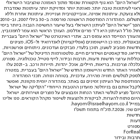
"ישראל היום" הוא גוף תקשורת שנוסד מתוך האמונה שהציבור הישראלי
ראוי לעיתונות טובה יותר, מאוזנת יותר ומדויקת יותר. עיתונות שמדברת
ולא צועקת. עיתונות אמינה, אובייקטיבית ועניינית. עיתונות אחרת וללא
תשלום. המהדורה המודפסת הראשונה פורסמה ב-30 ביולי 2007, וב-2010
הפך "ישראל היום" לעיתון הישראלי בעל שיעור החשיפה הגבוה ביותר בימי
חול. מו"ל העיתון היא ד"ר מרים אדלסון. העורך הראשי הוא עמר לחמנוביץ,
והעורך המייסד הוא עמוס רגב. אתרי האינטרנט של "ישראל היום" בעברית
ובאנגלית, כמו כן היישומונים (אפליקציות) לאנדרואיד ול-iOS, מציגים
חדשות מסביב לשעון, תוכן בלעדי, מבזקים ועדכונים, ניתוחים ופרשנויות,
וידיאו, פודקאסטים ושידורים חיים. פלטפורמות הדיגיטל של "ישראל היום"
כוללות ערוצי חדשות ודעות, תרבות ובידור, לייף סטייל, טכנולוגיה, ספורט,
כלכלה וצרכנות, בריאות, חיילים, אוכל, יהדות, תיירות ורכב. ב-2021 עלו
לאוויר האתר החדש והיישומון החדש של "ישראל היום" בעברית, במטרה
לספק לגולשים חוויה מהירה, עדכנית, בטוחה ונוחה. תכני המהדורה
המודפסת של העיתון זמינים גם באתר, במהדורה יומית מקוונת, ואפשר
לקבל אותם גם בניוזלטר. מועדון ההטבות הייחודי "הקליקה של ישראל
היום" מציע לגולשי האתר הנחות ומבצעים על מוצרים ושירותים. ישראל
היום פתוח להערות, לביקורת ולהצעות לשיפור מקהל הקוראים. פנו אלינו
במייל hayom@israelhayom.co.il.
יום שני, 13.7.2026
כ"ח בתמוז תשפ"ו
חדשות
דעות
ספורט
ForReal
תרבות ובידור