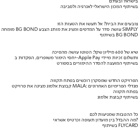
בישראל ובעולם
בשיתוף המכון הישראלי לאנרגיה ולסביבה
צובעים את הבית? אל תעשו את הטעות הזו
מומחה BG BOND עושה סדר על המדפים ומציג את מותג הצבע SIMPLY
בשיתוף BG BOND
שיא של 600 מיליון שקל: הטוטו עושה מהפיכה
יחסי הימור משופרים, הפקדות ב-Apple Pay ותשלום זכיות מיידי
בשיתוף המועצה להסדר ההימורים בספורט
הפרויקט החדש שמסקרן רוכשים בפתח תקווה
קבוצת אלמוג מציגה את פרויקט MALA: מגדלי הפרימיום האחרונים
בפתח תקווה
בשיתוף קבוצת אלמוג
כל ההטבות שמגיעות לכם
מה ההבדל בין מועדון תעופה וכרטיס אשראי?
בשיתוף FLYCARD