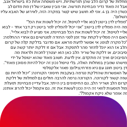
מחלות של קרום הלב שהן תורשתיות, ויש משפחה אחת כזו בישראל אגב,
אבל זה מאוד נדיר מבחינת תורשה. אני מבין שאביו של דן מת מדום לב
כשדן היה בן 4. אני לא חושב שיש קשר במקרה הזה, לאירוע של האבא עליו
השלום".
"ממליץ לדן ביטון לבוא אליי לטיפול, זה יכול לשנות את הכל"
מה היה ממליץ לדן ביטון: "אני יכול להמליץ למר ביטון רק דבר אחד - לבוא
אליי לטיפול. זה יכול לשנות את הכל מבחינתו, אני מציע לו לבוא אליי".
האם היה ממליץ לקחת עוד זמן לפני החזרה למגרשים גם אחרי ההחלמה:
"כל מקרה לגופו, אי אפשר לדעת מראש. אם מדובר בדלקת קלה של קרום
הלב אז הוא יוכל לחזור מהר לתפקוד. אבל אם זו דלקת יותר קשה עם
סיבוכים, או דלקת של שריר הלב כאן הוא יצטרך לחכות ולראות מה
הסיבוכים ואיך זה מתקדם. אין לדעת. חשוב מאוד שהוא יטופל על ידי
מישהו שמבין במחלות האלה, בלי טיפול נכון זה יכול להיות מסוכן מאוד".
דן ביטון חוגג עם גיא מזרחי,צילום: מאור אלקסלסי
על האפשרות שהדלקת נגרמה בעקבות חיסוני הקורונה: "יכול להיות גם
שזה קשור לקורונה. הקורונה גרמה להרבה חולים גם למחלות של דלקת
קרום הלב ושריר הלב, גם החיסונים בין היתר, אבל עדיין מבחינת תועלת
מול תופעות לוואי זה היה נכון לעשות את זה. גם אקמול יכול להרוג אותנו,
זה אומר שלא ניקח אקמול?".