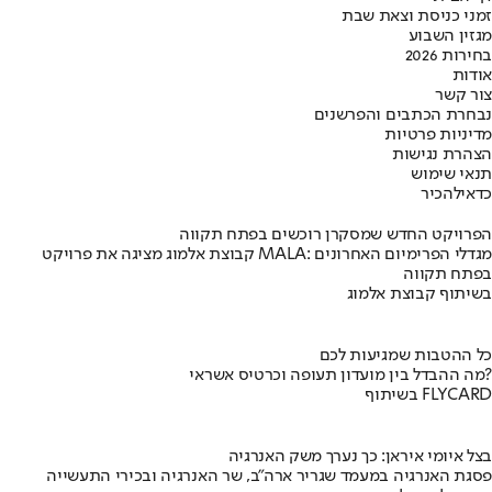
זמני כניסת וצאת שבת
מגזין השבוע
בחירות 2026
אודות
צור קשר
נבחרת הכתבים והפרשנים
מדיניות פרטיות
הצהרת נגישות
תנאי שימוש
כדאי
להכיר
הפרויקט החדש שמסקרן רוכשים בפתח תקווה
קבוצת אלמוג מציגה את פרויקט MALA: מגדלי הפרימיום האחרונים
בפתח תקווה
בשיתוף קבוצת אלמוג
כל ההטבות שמגיעות לכם
מה ההבדל בין מועדון תעופה וכרטיס אשראי?
בשיתוף FLYCARD
בצל איומי איראן: כך נערך משק האנרגיה
פסגת האנרגיה במעמד שגריר ארה"ב, שר האנרגיה ובכירי התעשייה