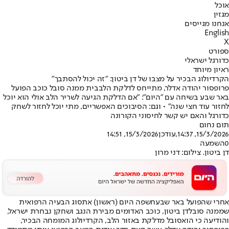
אוכל
מגזין
אנחנו מגייסים
English
X
ספורט
כדורגל ישראלי
ראיון מיוחד
הקרדיולוג הבכיר על מצבו של דן ביטון: "זה יכול להסתבך"
פרופסור יהודה אדלר, מתייחס לדלקת הלבבית ממנה סובל כוכב הפועל
באר שבע בשיחה עם "היום": "אם הדלקת הגיעה לשריר הלב אולי הוא יוכל
לחזור עוד חצי שנה" • וגם: הסיבוכים האפשריים, מתי יוכל לחזור לשחק
כדורגל והאם יש קשר לחיסוני הקורונה
תום נחום
15/3/2026, 14:37
,עודכן
15/3/2026, 14:51
0
השמעה
דן ביטון. צילום: דני מרון
אחרי ש
הפועל באר שבע
חשפה היום (ראשון) את
סוג הבעיה הרפואית
שממנה סובל
דן ביטון
, כוכב האדומים מבירת הנגב ושחקן נבחרת ישראל,
והודיעה כי הוא
סובל מדלקת באזור הלב
, הקרדיולוג המומחה הבכיר,