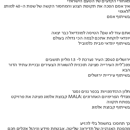
מאחורי הקלעים של הטעם הישראלי
איך אסם הפכה את תקופת הצנע והמחסור הקשה של שנות ה-40 למותג
לאומי?
בשיתוף אסם
אתם עוד לא שם? הטיסה למונדיאל כבר יצאה
יונדאי לוקחת אתכם לבמה הכי גדולה בעולם
בשיתוף יונדאי מבית כלמוביל
ירושלים 2040: העיר נערכת ל- 1.5 מליון תושבים
מנכ"לית העירייה מציגה תוכנית להשארת הצעירים ובניית עתיד הדור
הבא
בשיתוף עיריית ירושלים
חלון ההזדמנויות בכפר גנים נסגר
קבוצת אלמוג מציגה את פרויקט MALA: מגדלי הפרימיום האחרונים
בפתח תקווה
בשיתוף קבוצת אלמוג
כך תחסכו בחשמל בלי להזיע
מהפכת האנרגיה של תדיראן: שליטה, אבטחת מידע וניהול אקלים חכם