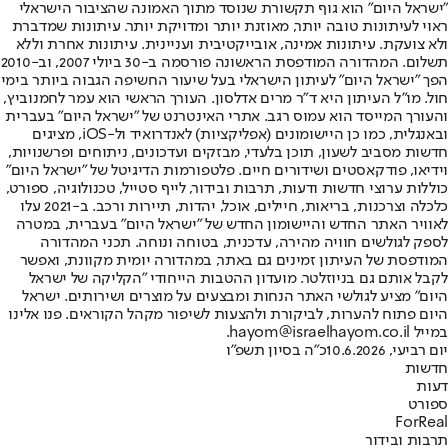
"ישראל היום" הוא גוף תקשורת שנוסד מתוך האמונה שהציבור הישראלי
ראוי לעיתונות טובה יותר, מאוזנת יותר ומדויקת יותר. עיתונות שמדברת
ולא צועקת. עיתונות אמינה, אובייקטיבית ועניינית. עיתונות אחרת וללא
תשלום. המהדורה המודפסת הראשונה פורסמה ב-30 ביולי 2007, וב-2010
הפך "ישראל היום" לעיתון הישראלי בעל שיעור החשיפה הגבוה ביותר בימי
חול. מו"ל העיתון היא ד"ר מרים אדלסון. העורך הראשי הוא עמר לחמנוביץ,
והעורך המייסד הוא עמוס רגב. אתרי האינטרנט של "ישראל היום" בעברית
ובאנגלית, כמו כן היישומונים (אפליקציות) לאנדרואיד ול-iOS, מציגים
חדשות מסביב לשעון, תוכן בלעדי, מבזקים ועדכונים, ניתוחים ופרשנויות,
וידיאו, פודקאסטים ושידורים חיים. פלטפורמות הדיגיטל של "ישראל היום"
כוללות ערוצי חדשות ודעות, תרבות ובידור, לייף סטייל, טכנולוגיה, ספורט,
כלכלה וצרכנות, בריאות, חיילים, אוכל, יהדות, תיירות ורכב. ב-2021 עלו
לאוויר האתר החדש והיישומון החדש של "ישראל היום" בעברית, במטרה
לספק לגולשים חוויה מהירה, עדכנית, בטוחה ונוחה. תכני המהדורה
המודפסת של העיתון זמינים גם באתר, במהדורה יומית מקוונת, ואפשר
לקבל אותם גם בניוזלטר. מועדון ההטבות הייחודי "הקליקה של ישראל
היום" מציע לגולשי האתר הנחות ומבצעים על מוצרים ושירותים. ישראל
היום פתוח להערות, לביקורת ולהצעות לשיפור מקהל הקוראים. פנו אלינו
במייל hayom@israelhayom.co.il.
יום רביעי, 10.6.2026
כ"ה בסיון תשפ"ו
חדשות
דעות
ספורט
ForReal
תרבות ובידור