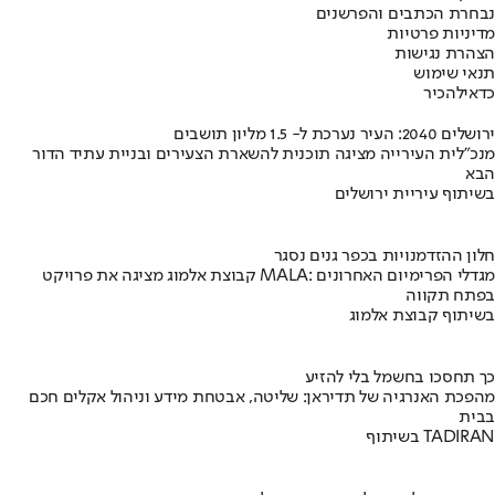
נבחרת הכתבים והפרשנים
מדיניות פרטיות
הצהרת נגישות
תנאי שימוש
כדאי
להכיר
ירושלים 2040: העיר נערכת ל- 1.5 מליון תושבים
מנכ"לית העירייה מציגה תוכנית להשארת הצעירים ובניית עתיד הדור
הבא
בשיתוף עיריית ירושלים
חלון ההזדמנויות בכפר גנים נסגר
קבוצת אלמוג מציגה את פרויקט MALA: מגדלי הפרימיום האחרונים
בפתח תקווה
בשיתוף קבוצת אלמוג
כך תחסכו בחשמל בלי להזיע
מהפכת האנרגיה של תדיראן: שליטה, אבטחת מידע וניהול אקלים חכם
בבית
בשיתוף TADIRAN