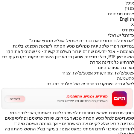
אוכל
מגזין
אנחנו מגייסים
English
X
ספורט
כדורגל ישראלי
"אם אירלנד תחרים את נבחרת ישראל, אופ"א תמחץ אותה"
במדינה הפרו פלסטינית מנהלים מסע הסתה לקראת המפגש בליגת
האומות - אבל יודעים שחרם יגרור השלכות קשות • מי שהוביל את הקו
הוא פרשן RTE, ריצ'י סדלייר, שטען כי הארגון האירופי ינקוט בקו תקיף כדי
להרתיע כל מדינה אחרת
מערכת ספורט היום
19/2/2026, 11:02
,עודכן
19/2/2026, 11:27
0
השמעה
ליאל עבדה ושחקני נבחרת ישראל. צילום: רויטרס
בזמן שנבחרת ישראל מתכוננת למשחקי ליגת האומות,
באירלנד יש מי
שמעדיפים לנהל מסע הסתה מכוער במקום
. שורת פרשנים ופוליטיקאים
במדינה קראו שלא לקיים את המשחקים - אך באותה נשימה מיהרו
להודות: הסיכוי לחרם אמיתי כמעט אפסי, בעיקר בגלל החשש מהתגובה