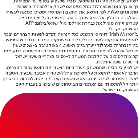
לשחק יוציא את אירלנד מהמפעל, מבלי שישפיע בפועל על המציאות.
כך או כך, בזמן שבאירלנד מתלבטים אם לשחק או להצהיר, בישראל
מתכוננים לעלות לכר הדשא. את החשבון המוסרי ימשיכו כנראה לעשות
באולפנים בדבלין. על המגרש, כך נראה, המשחק בכל זאת יתקיים.
פטריק ויירה מגריל את נבחרת אירלנד מול ישראל,צילום: AFP
המשחק יוקדם?
ב"Irish Mirror" דווח כי המפגש ככל הנראה יוקדם לשעות הצהריים ובכך
להימנע
מהעתקתו ליעד ניטרלי.
בלוח המשחקים המקורי נכתב שהמפגש
בין הנבחרות באירלנד ייערך ביום ראשון, 4 באוקטובר, ב-21:45 שעון
ישראל. אלא שלפי אותו הדיווח, ההתאחדות האירית והמשטרה המקומית
קרובות לסיכום על הקדמת המשחק ל-15:00 בצהריים שעון ישראל
(ו-13:00 שעון אירלנד).
יש לציין כי מכיוון שהמשחק ייערך ביום ראשון, יום חופש עבור הנוצרים,
הדבר לא אמור להקשות על משיכת קהל לאצטדיון אביבה שבעיר. הסיבה
לצעד המפתיע, לפי הדיווח, היא שבשעות הצהריים יהיה לכוחות הביטחון
יותר קל להתמודד עם האתגרים הביטחוניים שיצופו בעקבות קיום
המשחק נגד ישראל.