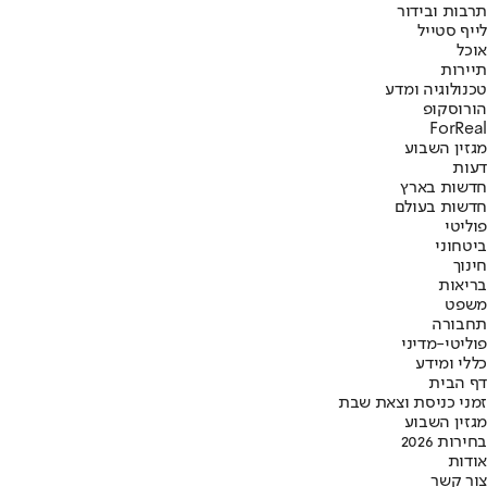
תרבות ובידור
לייף סטייל
אוכל
תיירות
טכנולוגיה ומדע
הורוסקופ
ForReal
מגזין השבוע
דעות
חדשות בארץ
חדשות בעולם
פוליטי
ביטחוני
חינוך
בריאות
משפט
תחבורה
פוליטי-מדיני
כללי ומידע
דף הבית
זמני כניסת וצאת שבת
מגזין השבוע
בחירות 2026
אודות
צור קשר