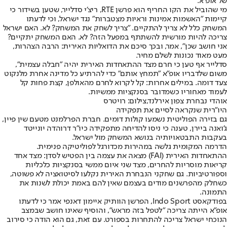
של אופ"א.
מי שהוביל את הקו החריף הוא פרשן RTE, ריצ'י סדלייר, שטען בשידור כי
קיימות "האשמות אמינות וראיות מצטברות" נגד ישראל, וכי לדעתו
המשחק כלל לא צריך להתקיים. "צריך לשחק את המשחק? לא. האם ישראל
צריכה להיות מורשית להשתתף במפעל הזה? לא. האם המשחק יתקיים?
אני חושב שכן", אמר, ובכך סיכם את הדואליות האירית: הרבה הצהרות,
מעט מאוד נכונות לשלם מחיר.
סדלייר אף טען כי חרם מצד ההתאחדות האירית יהיה "חבלה עצמית",
משום שלדבריו אופ"א "תמחץ אותם" כדי להרתיע כל מדינה אחרת מלנקוט
צעד דומה. במילים אחרות: קל לקרוא לחרם מהאולפן, קצת פחות קל
לעמוד מאחוריו כשמדובר בסנקציות ממשיות.
אוהדי נבחרת צפון אירלנד,צילום: רויטרס
היו"רית שנקראה לסיים את תפקידה
גם בזירה הפוליטית נשמעו קולות דומים. חברת הפרלמנט מטעם שין פיין,
ג'ואנה ביירן, טענה כי ניסו להדיחה מתפקידה כיו"ר דרוהדה יונייטד
בעקבות התבטאויותיה בנושא המשחק מול ישראל.
הדרמה המקומית גלשה במהירות מכדורגל לפוליטיקה פנימית.
ההתאחדות האירית (FAI) מצאה את עצמה בין הפטיש לסדן: מצד אחד
קריאות מוסריות להחרים, מצד שני איום ממשי בסנקציות כלכליות
וספורטיביות. גם שחקני הנבחרת האירית נקלעו לסיטואציה לא פשוטה,
כשחלק מהפרשנים מודים בעצמם שאין להם באמת יכולת לשנות את
התמונה.
בפודקאסט Indo Sport, הפרשן הוותיק איימון דאנפי אמר כי לדעתו
אופ"א הייתה צריכה "לטפל בזה מראש", והוסיף שאינו חושב שבמצב
הנוכחי ישראל צריכה להתחרות בספורט. עם זאת, גם הוא הודה כי סירוב