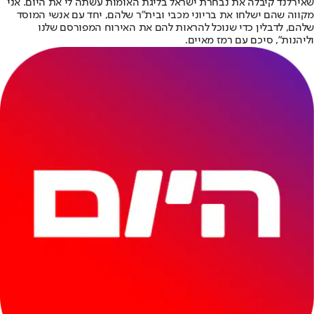
שאירלנד קיבלה את נבחרת ישראל בליגת האומות עשתה לי את היום. אני
מקווה שהם ישלחו את בריוני מכבי ובית"ר שלהם, יחד עם אנשי המוסד
שלהם, לדבלין כדי שנוכל להראות להם את האירוח המפורסם שלנו
וליהנות", סיכם עם רמז מאיים.