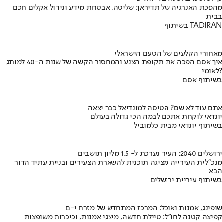
מהפכת האנרגיה של תדיראן: שליטה, אבטחת מידע וניהול אקלים חכם
בבית
בשיתוף TADIRAN
מאחורי הקלעים של הטעם הישראלי
איך אסם הפכה את תקופת הצנע והמחסור הקשה של שנות ה-40 למותג
לאומי?
בשיתוף אסם
אתם עוד לא שם? הטיסה למונדיאל כבר יצאה
יונדאי לוקחת אתכם לבמה הכי גדולה בעולם
בשיתוף יונדאי מבית כלמוביל
ירושלים 2040: העיר נערכת ל- 1.5 מליון תושבים
מנכ"לית העירייה מציגה תוכנית להשארת הצעירים ובניית עתיד הדור
הבא
בשיתוף עיריית ירושלים
שופינג, אמנות ואוכל: המרכז המתחדש של מזרח י-ם
קפיצה קטנה לחו"ל: טיילת חדשה, מיצגי אמנות, וכיכרות משופצות