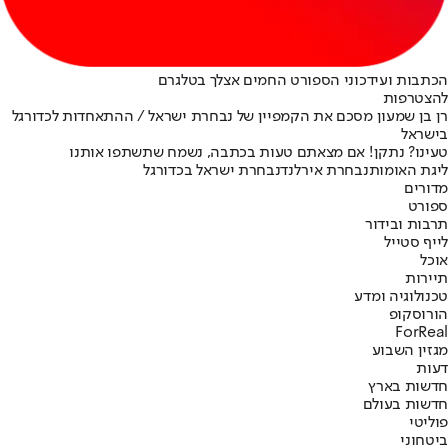
הכתבות ועידכוני הספורט החמים אצלך בטלגרם
להצטרפות
רן בן שמעון מסכם את הקמפיין של נבחרת ישראל / ההתאחדות לכדורגל
בישראל
טעינו? נתקן! אם מצאתם טעות בכתבה, נשמח שתשתפו אותנו
ליגת האומות
נבחרת אירלנד
נבחרת ישראל בכדורגל
מדורים
ספורט
תרבות ובידור
לייף סטייל
אוכל
תיירות
טכנולוגיה ומדע
הורוסקופ
ForReal
מגזין השבוע
דעות
חדשות בארץ
חדשות בעולם
פוליטי
ביטחוני