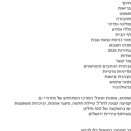
חינוך
בריאות
משפט
תחבורה
פוליטי-מדיני
כללי ומידע
דף הבית
זמני כניסת וצאת שבת
מגזין השבוע
בחירות 2026
אודות
צור קשר
נבחרת הכתבים והפרשנים
מדיניות פרטיות
הצהרת נגישות
תנאי שימוש
כדאי
להכיר
שופינג, אמנות ואוכל: המרכז המתחדש של מזרח י-ם
קפיצה קטנה לחו"ל: טיילת חדשה, מיצגי אמנות, וכיכרות משופצות
בהשקעה של 100 מיליון ₪
בשיתוף עיריית ירושלים
כך תחסכו בחשמל בלי להזיע