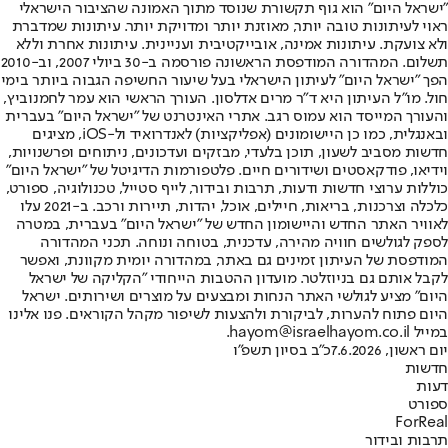
"ישראל היום" הוא גוף תקשורת שנוסד מתוך האמונה שהציבור הישראלי
ראוי לעיתונות טובה יותר, מאוזנת יותר ומדויקת יותר. עיתונות שמדברת
ולא צועקת. עיתונות אמינה, אובייקטיבית ועניינית. עיתונות אחרת וללא
תשלום. המהדורה המודפסת הראשונה פורסמה ב-30 ביולי 2007, וב-2010
הפך "ישראל היום" לעיתון הישראלי בעל שיעור החשיפה הגבוה ביותר בימי
חול. מו"ל העיתון היא ד"ר מרים אדלסון. העורך הראשי הוא עמר לחמנוביץ,
והעורך המייסד הוא עמוס רגב. אתרי האינטרנט של "ישראל היום" בעברית
ובאנגלית, כמו כן היישומונים (אפליקציות) לאנדרואיד ול-iOS, מציגים
חדשות מסביב לשעון, תוכן בלעדי, מבזקים ועדכונים, ניתוחים ופרשנויות,
וידיאו, פודקאסטים ושידורים חיים. פלטפורמות הדיגיטל של "ישראל היום"
כוללות ערוצי חדשות ודעות, תרבות ובידור, לייף סטייל, טכנולוגיה, ספורט,
כלכלה וצרכנות, בריאות, חיילים, אוכל, יהדות, תיירות ורכב. ב-2021 עלו
לאוויר האתר החדש והיישומון החדש של "ישראל היום" בעברית, במטרה
לספק לגולשים חוויה מהירה, עדכנית, בטוחה ונוחה. תכני המהדורה
המודפסת של העיתון זמינים גם באתר, במהדורה יומית מקוונת, ואפשר
לקבל אותם גם בניוזלטר. מועדון ההטבות הייחודי "הקליקה של ישראל
היום" מציע לגולשי האתר הנחות ומבצעים על מוצרים ושירותים. ישראל
היום פתוח להערות, לביקורת ולהצעות לשיפור מקהל הקוראים. פנו אלינו
במייל hayom@israelhayom.co.il.
יום ראשון, 7.6.2026
כ"ב בסיון תשפ"ו
חדשות
דעות
ספורט
ForReal
תרבות ובידור