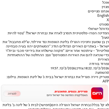
אוכל
מגזין
אנחנו מגייסים
English
X
ספורט
כדורגל ישראלי
המדינה הפרו-פלסטינית תסרב לארח את נבחרת ישראל? "צפוי להיות
טעון"
רן בן שמעון וחניכיו הוגרלו בליגת האומות נגד אירלנד, ש"לא מחבבת" את
ישראל • באתרים האירים הגדולים הודו: "המשחקים יהוו בעיה מבחינה
פוליטית" • עיתונאי אחר איים: "מקווה שישלחו את ביריוני מכבי ובית"ר
כדי שנראה להם את האירוח המפורסם" וגם: ההחלטה של ההתאחדות
האירית
נמרוד בורודה
12/2/2026, 18:22
,עודכן
12/2/2026, 19:57
0
השמעה
פטריק ויירה מגריל את נבחרת ישראל בבית ג' של ליגת האומות. צילום:
AFP
לא קל בכלל.
נבחרת ישראל הוגרלה היום
(חמישי) לבית ג' של ליגה ב' בליגת