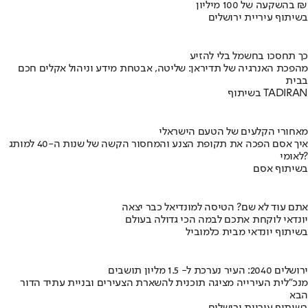
בהשקעה של 100 מיליון ₪
בשיתוף עיריית ירושלים
כך תחסכו בחשמל בלי להזיע
מהפכת האנרגיה של תדיראן: שליטה, אבטחת מידע וניהול אקלים חכם
בבית
בשיתוף TADIRAN
מאחורי הקלעים של הטעם הישראלי
איך אסם הפכה את תקופת הצנע והמחסור הקשה של שנות ה-40 למותג
לאומי?
בשיתוף אסם
אתם עוד לא שם? הטיסה למונדיאל כבר יצאה
יונדאי לוקחת אתכם לבמה הכי גדולה בעולם
בשיתוף יונדאי מבית כלמוביל
ירושלים 2040: העיר נערכת ל- 1.5 מליון תושבים
מנכ"לית העירייה מציגה תוכנית להשארת הצעירים ובניית עתיד הדור
הבא
בשיתוף עיריית ירושלים