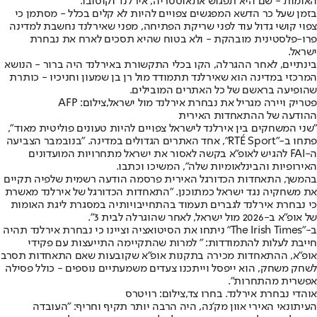
האומות - שם היא תפגוש את
אוסטריה, אירלנד וקוסובו.
בזמן שעל כר הדשא המפגשים צפויים להיות לא קלים בכלל - מסתמן כי
צפוי קושי גדול עוד לפני שריקת הפתיחה, מפני שאירלנד נחשבת למדינה
פרו-פלסטינית מובהקת - ולא בטוח שהיא תסכים לארח את נבחרת
ישראל.
בינתיים, לאחר ההגרלה, הקו בכלי התקשורת באירלנד היה ברור - הנושא
המרכזי במדינה הוא שאירלנד תתמודד מול רן בן שמעון וחניכיו - כותרת
שהופיעה בראשם של כל האתרים המובילים.
פטריק ויירה מגריל את נבחרת אירלנד מול ישראל,צילום: AFP
ההודעה של ההתאחדות האירית
"שני המשחקים בין אירלנד לישראל צפויים להיות טעונים פוליטית מאוד",
פתחו ב-"RTÉ Sport", אחד האתרים הגדולים במדינה. "
בנובמבר הצביעה
ה-FAI להגיש לאופ"א בקשה לאסור את ישראל מתחרויות המועדונים
האירופיות והבינלאומיות שלה", המשיכו וכתבו.
בהמשך, התאחדות הכדורגל האירית פרסמה הודעה רשמית שלפיה תקיים
את משחקיה נגד ישראל כמתוכנן. "התאחדות הכדורגל של אירלנד מאשרת
כי נבחרת אירלנד לגברים תעמוד בהתחייבויותיה במסגרת ליגת האומות
של אופ"א ב-2026 מול ישראל, לאחר שהוגרלה לבית 3".
ב-"The Irish Times" ניתחו את הסיטואציה וציינו כי נבחרת אירלנד תהיה
חייבת לעלות להתמודדות: " למרות שהתקיימה התייעצות עם פקידי
אופ"א, ההתאחדות מכירה בתקנות אופ"א שקובעות שאם התאחדות תסרב
לשחק משחק, הוא ייפסל וייתכנו צעדים משמעתיים נוספים - כולל פסילה
אפשרית מהתחרות".
אוהדי נבחרת אירלנד. בחרו צד,צילום: רויטרס
העיתונאי האירי אוון מק'נה, היה הרבה יותר תקיף וחריף: "העובדה