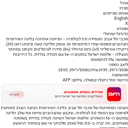
אוכל
מגזין
אנחנו מגייסים
English
X
ספורט
כדורגל ישראלי
מכבי תל אביב הפסידה 3:0 לבולוניה - וסיימה אחרונה בליגה האירופית
הצהובים פספסו שתי הזדמנויות פז, אופק מליקה טעה וג'ונתן רואו (35),
ריקרדו אורסליני (47) ורמו פרוילר (94) סידרו לאיטלקים ניצחון במחזור
הנעילה • אלופת ישראל במקום ה-36 עם נקודה בודדת, כל היריבות
שפגשה עלו לנוקאאוט
ליאב נחמני
29/1/2026, 21:55
,עודכן
29/1/2026, 22:02
0
השמעה
הייטור מול ניקולו קסאלה. צילום: AFP
העונה המסויטת של מכבי תל אביב בליגה האירופית הגיעה הערב (חמישי)
לסיומה עם הפסד 3:0 לבולוניה, שקבע שהצהובים סיימו את שלב הליגה
במקום ה-36 והאחרון. אלופת ישראל השיגה נקודה בודדת בשמונה
משחקים, וזה קרה ב-0:0 מול פאוק סלוניקי אי שם במחזור הראשון