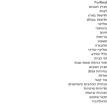
ForReal
מגזין השבוע
דעות
חדשות בארץ
חדשות בעולם
פוליטי
ביטחוני
חינוך
בריאות
משפט
תחבורה
פוליטי-מדיני
כללי ומידע
דף הבית
זמני כניסת וצאת שבת
מגזין השבוע
בחירות 2026
אודות
צור קשר
נבחרת הכתבים והפרשנים
מדיניות פרטיות
הצהרת נגישות
תנאי שימוש
כדאי
להכיר