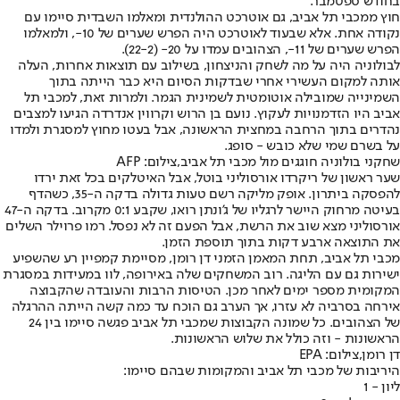
בחודש ספטמבר.
חוץ ממכבי תל אביב, גם אוטרכט ההולנדית ומאלמו השבדית סיימו עם
נקודה אחת. אלא שבעוד לאוטרכט היה הפרש שערים של 10-, ולמאלמו
הפרש שערים של 11-, הצהובים עמדו על 20- (22-2).
לבולוניה היה על מה לשחק והניצחון, בשילוב עם תוצאות אחרות, העלה
אותה למקום העשירי אחרי שבדקות הסיום היא כבר הייתה בתוך
השמינייה שמובילה אוטומטית לשמינית הגמר. ולמרות זאת, למכבי תל
אביב היו הזדמנויות לעקוץ. נועם בן הרוש וקרווין אנדרדה הגיעו למצבים
נהדרים בתוך הרחבה במחצית הראשונה, אבל בעטו מחוץ למסגרת ולמדו
על בשרם שמי שלא כובש - סופג.
שחקני בולוניה חוגגים מול מכבי תל אביב,צילום: AFP
שער ראשון של ריקרדו אורסוליני בוטל, אבל האיטלקים בכל זאת ירדו
להפסקה ביתרון. אופק מליקה רשם טעות גדולה בדקה ה-35, כשהדף
בעיטה מרחוק היישר לרגליו של ג'ונתן רואו, שקבע 0:1 מקרוב. בדקה ה-47
אורסוליני מצא שוב את הרשת, אבל הפעם זה לא נפסל. רמו פרוילר השלים
את התוצאה ארבע דקות בתוך תוספת הזמן.
מכבי תל אביב, תחת המאמן הזמני דן רומן, מסיימת קמפיין רע שהשפיע
ישירות גם עם הליגה. רוב המשחקים שלה באירופה, לוו במעידות במסגרת
המקומית מספר ימים לאחר מכן. הטיסות הרבות והעובדה שהקבוצה
אירחה בסרביה לא עזרו, אך הערב גם הוכח עד כמה קשה הייתה ההרגלה
של הצהובים. כל שמונה הקבוצות שמכבי תל אביב פגשה סיימו בין 24
הראשונות - וזה כולל את שלוש הראשונות.
דן רומן,צילום: EPA
היריבות של מכבי תל אביב והמקומות שבהם סיימו:
ליון - 1