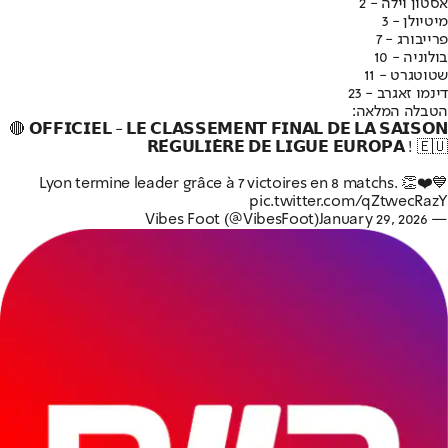
אסטון וילה - 2
מיטיולן - 3
פרייבורג - 7
בולוניה - 10
שטוטגרט - 11
דינמו זאגרב - 23
הטבלה המלאה:
🔴 𝗢𝗙𝗙𝗜𝗖𝗜𝗘𝗟 - 𝗟𝗘 𝗖𝗟𝗔𝗦𝗦𝗘𝗠𝗘𝗡𝗧 𝗙𝗜𝗡𝗔𝗟 𝗗𝗘 𝗟𝗔 𝗦𝗔𝗜𝗦𝗢𝗡
𝗥𝗘́𝗚𝗨𝗟𝗜𝗘̀𝗥𝗘 𝗗𝗘 𝗟𝗜𝗚𝗨𝗘 𝗘𝗨𝗥𝗢𝗣𝗔 ! 🇪🇺
Lyon termine leader grâce à 7 victoires en 8 matchs. 👏❤️💙
pic.twitter.com/qZtwecRazY
January 29, 2026
— Vibes Foot (@VibesFoot)