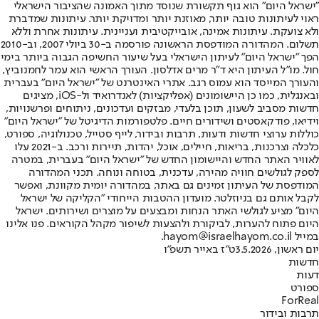
"ישראל היום" הוא גוף תקשורת שנוסד מתוך האמונה שהציבור הישראלי
ראוי לעיתונות טובה יותר, מאוזנת יותר ומדויקת יותר. עיתונות שמדברת
ולא צועקת. עיתונות אמינה, אובייקטיבית ועניינית. עיתונות אחרת וללא
תשלום. המהדורה המודפסת הראשונה פורסמה ב-30 ביולי 2007, וב-2010
הפך "ישראל היום" לעיתון הישראלי בעל שיעור החשיפה הגבוה ביותר בימי
חול. מו"ל העיתון היא ד"ר מרים אדלסון. העורך הראשי הוא עמר לחמנוביץ,
והעורך המייסד הוא עמוס רגב. אתרי האינטרנט של "ישראל היום" בעברית
ובאנגלית, כמו כן היישומונים (אפליקציות) לאנדרואיד ול-iOS, מציגים
חדשות מסביב לשעון, תוכן בלעדי, מבזקים ועדכונים, ניתוחים ופרשנויות,
וידיאו, פודקאסטים ושידורים חיים. פלטפורמות הדיגיטל של "ישראל היום"
כוללות ערוצי חדשות ודעות, תרבות ובידור, לייף סטייל, טכנולוגיה, ספורט,
כלכלה וצרכנות, בריאות, חיילים, אוכל, יהדות, תיירות ורכב. ב-2021 עלו
לאוויר האתר החדש והיישומון החדש של "ישראל היום" בעברית, במטרה
לספק לגולשים חוויה מהירה, עדכנית, בטוחה ונוחה. תכני המהדורה
המודפסת של העיתון זמינים גם באתר, במהדורה יומית מקוונת, ואפשר
לקבל אותם גם בניוזלטר. מועדון ההטבות הייחודי "הקליקה של ישראל
היום" מציע לגולשי האתר הנחות ומבצעים על מוצרים ושירותים. ישראל
היום פתוח להערות, לביקורת ולהצעות לשיפור מקהל הקוראים. פנו אלינו
במייל hayom@israelhayom.co.il.
יום ראשון, 3.5.2026
ט"ז באייר תשפ"ו
חדשות
דעות
ספורט
ForReal
תרבות ובידור