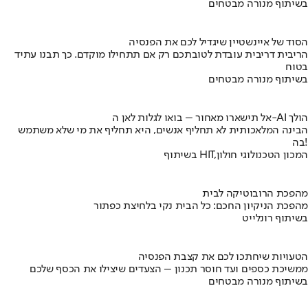
בשיתוף מנורה מבטחים
הסוד של איינשטיין שיגדיל לכם את הפנסיה
הריבית דריבית עובדת לטובתכם רק אם תתחילו מוקדם. כך תבנו עתיד
בטוח
בשיתוף מנורה מבטחים
אל תישארו מאחור – בואו לגלות לאן ה-AI הולך
הבינה המלאכותית לא תחליף אנשים, היא תחליף את מי שלא משתמש
בה!
בשיתוף HIT,המכון הטכנולוגי חולון
מהפכת הרובוטיקה לבית
מהפכת הניקיון החכם: כל הבית נקי בלחיצת כפתור
בשיתוף רונלייט
הטעויות שיחתכו לכם את קצבת הפנסיה
ממשיכת כספים ועד חוסר תכנון – הצעדים שיצילו את הכסף שלכם
בשיתוף מנורה מבטחים