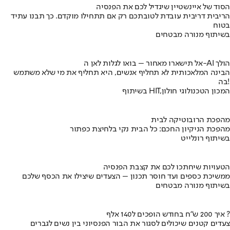
הסוד של איינשטיין שיגדיל לכם את הפנסיה
הריבית דריבית עובדת לטובתכם רק אם תתחילו מוקדם. כך תבנו עתיד
בטוח
בשיתוף מנורה מבטחים
אל תישארו מאחור – בואו לגלות לאן ה-AI הולך
הבינה המלאכותית לא תחליף אנשים, היא תחליף את מי שלא משתמש
בה!
בשיתוף HIT,המכון הטכנולוגי חולון
מהפכת הרובוטיקה לבית
מהפכת הניקיון החכם: כל הבית נקי בלחיצת כפתור
בשיתוף רונלייט
הטעויות שיחתכו לכם את קצבת הפנסיה
ממשיכת כספים ועד חוסר תכנון – הצעדים שיצילו את הכסף שלכם
בשיתוף מנורה מבטחים
איך 200 ש"ח בחודש הופכים ל140 אלף ?
צעדים קטנים שיכולים לסגור את הבור הפנסיוני בין נשים לגברים