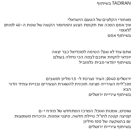
בשיתוף TADIRAN
מאחורי הקלעים של הטעם הישראלי
איך אסם הפכה את תקופת הצנע והמחסור הקשה של שנות ה-40 למותג
לאומי?
בשיתוף אסם
אתם עוד לא שם? הטיסה למונדיאל כבר יצאה
יונדאי לוקחת אתכם לבמה הכי גדולה בעולם
בשיתוף יונדאי מבית כלמוביל
ירושלים 2040: העיר נערכת ל- 1.5 מליון תושבים
מנכ"לית העירייה מציגה תוכנית להשארת הצעירים ובניית עתיד הדור
הבא
בשיתוף עיריית ירושלים
שופינג, אמנות ואוכל: המרכז המתחדש של מזרח י-ם
קפיצה קטנה לחו"ל: טיילת חדשה, מיצגי אמנות, וכיכרות משופצות
בהשקעה של 100 מיליון ₪
בשיתוף עיריית ירושלים