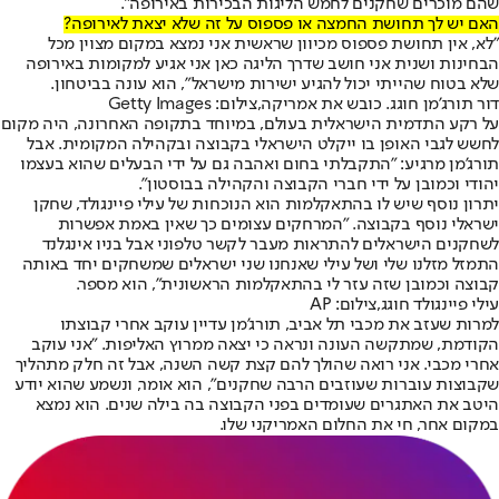
שהם מוכרים שחקנים לחמש הליגות הבכירות באירופה".
האם יש לך תחושת החמצה או פספוס על זה שלא יצאת לאירופה?
"לא, אין תחושת פספוס מכיוון שראשית אני נמצא במקום מצוין מכל
הבחינות ושנית אני חושב שדרך הליגה כאן אני אגיע למקומות באירופה
שלא בטוח שהייתי יכול להגיע ישירות מישראל", הוא עונה בביטחון.
דור תורג'מן חוגג. כובש את אמריקה,צילום: Getty Images
על רקע התדמית הישראלית בעולם, במיוחד בתקופה האחרונה, היה מקום
לחשש לגבי האופן בו ייקלט הישראלי בקבוצה ובקהילה המקומית. אבל
תורג'מן מרגיע: "התקבלתי בחום ואהבה גם על ידי הבעלים שהוא בעצמו
יהודי וכמובן על ידי חברי הקבוצה והקהילה בבוסטון".
יתרון נוסף שיש לו בהתאקלמות הוא הנוכחות של עילי פיינגולד, שחקן
ישראלי נוסף בקבוצה. "המרחקים עצומים כך שאין באמת אפשרות
לשחקנים הישראלים להתראות מעבר לקשר טלפוני אבל בניו אינגלנד
התמזל מזלנו שלי ושל עילי שאנחנו שני ישראלים שמשחקים יחד באותה
קבוצה וכמובן שזה עזר לי בהתאקלמות הראשונית", הוא מספר.
עילי פיינגולד חוגג,צילום: AP
למרות שעזב את מכבי תל אביב, תורג'מן עדיין עוקב אחרי קבוצתו
הקודמת, שמתקשה העונה ונראה כי יצאה ממרוץ האליפות. "אני עוקב
אחרי מכבי. אני רואה שהולך להם קצת קשה השנה, אבל זה חלק מתהליך
שקבוצות עוברות שעוזבים הרבה שחקנים", הוא אומר, ונשמע שהוא יודע
היטב את האתגרים שעומדים בפני הקבוצה בה בילה שנים. הוא נמצא
במקום אחר, חי את החלום האמריקני שלו.