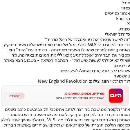
אוכל
מגזין
אנחנו מגייסים
English
X
ספורט
כדורגל ישראלי
"זה לא שהעדפתי את ניו אינגלנד על ריאל מדריד"
דור תורג'מן עבר ל-MLS כחלק מגל של ספורטאים ישראלים צעירים בקיץ
האחרון, זאת למרות שהיו לו הצעות מאירופה • בשיחה עם "היום" הוא
מסביר את הבחירה: "אוכל להגיע מכאן לליגות הטובות באירופה, מה
שאולי לא יכולתי לעשות מישראל" • הכתבה המלאה - בשבוע הבא באתר
עדי נירמן
23/1/2026, 12:03
,עודכן
23/1/2026, 12:27
0
השמעה
דור תורג'מן חוגג. צילום: New England Revolution
אחרי תקופה ממושכת בה רצה לעזוב את
מכבי תל אביב,
שם כיכב בשנים
האחרונות, דור תורג'מן סוף סוף קיבל את מה שחיפש. בחודש ספטמבר
האחרון הוא חתם בקבוצת ניו אינגלנד מה-MLS, במהלך שהפך אותו לחלק
ממגמה הולכת וגוברת של ספורטאים ישראלים שבוחרים בארצות הברית