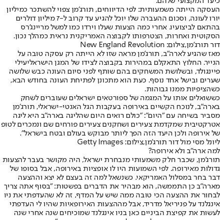
כיעד המקצועי שלהם.
העסקה הייתה משמעותית: לפי הדיווחים, תורג'מן צפוי להשתכר כמיליון
יורו לעונה, וסכום ההעברה שלו יוכל להגיע עד קרוב ל-7 מיליון דולרים
בהתאם לביצועיו. אחרי כמה הצעות שעלו וירדו כמו למשל מריינג'רס
הסקוטית ואחרות, הצטרפותו לקבוצה האמריקנית נראית כמהלך נכון.
דור תורג'מן,צילום: New England Revolution
מאז שהגיע לארה"ב, תורג'מן מראה שזו לא הייתה רק עסקה טובה על
הנייר. החלוץ התאקלם במהירות בקבוצה לצידו של המגן הישראלי
עילי
פיינגולד
, ובשלושת המשחקים בהם שותף לפני סיום העונה כבש שלושה
שערים ובישל אחד נוסף. כעת הוא מתכונן לפתיחת העונה בחודש הבא,
כשהציפיות ממנו גבוהות.
כששואלים אותו על המגמה של ספורטאים ישראלים שעוברים לשחק
בארה"ב, לנוכח הקשיים באירופה בעקבות הגל האנטי-ישראלי, תורג'מן
מסביר בשיחה עם "היום": "כולם רואים היום שהליגה בארה"ב היא ליגה
אטרקטיבית שמקדמת צעירים ושחקנים צעירים פורחים שם ונמכרים לטופ
של אירופה ולכן היעד הזה הפך ליותר מבוקש בעולם ובטח בישראל".
ליונל מסי מול דור תורג'מן,צילום: Getty Images
למה ארה"ב ולא אירופה?
תורג'מן, שכבר חלק משמעותי מנבחרת ישראל, היה מקושר בעבר להצעות
גדולות מאירופה. לפי השמועות היו לו אופציות באירופה, אבל בסופו של
דבר בחר במסלול האמריקאי. כשנשאל למה זה בעצם לא יצא וההצעה
מארה"ב כן התממשה, הוא מבהיר את הדברים בפשטות: "בסוף אתה צריך
לבחור את ההצעה הכי טובה ממה שיש על המדף, זה לא שהעדפתי את ניו
אינגלנד על פני
ריאל מדריד
, אבל מההצעות האירופאיות שהיו לי העדפתי
לעשות את קפיצת הביניים כאן בניו אינגלנד שמוכיחים שנה אחרי שנה