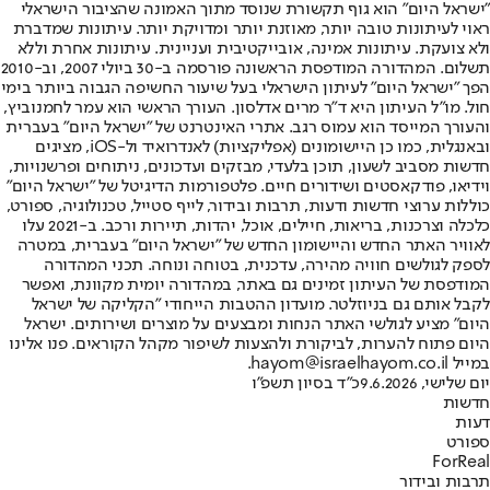
"ישראל היום" הוא גוף תקשורת שנוסד מתוך האמונה שהציבור הישראלי
ראוי לעיתונות טובה יותר, מאוזנת יותר ומדויקת יותר. עיתונות שמדברת
ולא צועקת. עיתונות אמינה, אובייקטיבית ועניינית. עיתונות אחרת וללא
תשלום. המהדורה המודפסת הראשונה פורסמה ב-30 ביולי 2007, וב-2010
הפך "ישראל היום" לעיתון הישראלי בעל שיעור החשיפה הגבוה ביותר בימי
חול. מו"ל העיתון היא ד"ר מרים אדלסון. העורך הראשי הוא עמר לחמנוביץ,
והעורך המייסד הוא עמוס רגב. אתרי האינטרנט של "ישראל היום" בעברית
ובאנגלית, כמו כן היישומונים (אפליקציות) לאנדרואיד ול-iOS, מציגים
חדשות מסביב לשעון, תוכן בלעדי, מבזקים ועדכונים, ניתוחים ופרשנויות,
וידיאו, פודקאסטים ושידורים חיים. פלטפורמות הדיגיטל של "ישראל היום"
כוללות ערוצי חדשות ודעות, תרבות ובידור, לייף סטייל, טכנולוגיה, ספורט,
כלכלה וצרכנות, בריאות, חיילים, אוכל, יהדות, תיירות ורכב. ב-2021 עלו
לאוויר האתר החדש והיישומון החדש של "ישראל היום" בעברית, במטרה
לספק לגולשים חוויה מהירה, עדכנית, בטוחה ונוחה. תכני המהדורה
המודפסת של העיתון זמינים גם באתר, במהדורה יומית מקוונת, ואפשר
לקבל אותם גם בניוזלטר. מועדון ההטבות הייחודי "הקליקה של ישראל
היום" מציע לגולשי האתר הנחות ומבצעים על מוצרים ושירותים. ישראל
היום פתוח להערות, לביקורת ולהצעות לשיפור מקהל הקוראים. פנו אלינו
במייל hayom@israelhayom.co.il.
יום שלישי, 9.6.2026
כ"ד בסיון תשפ"ו
חדשות
דעות
ספורט
ForReal
תרבות ובידור