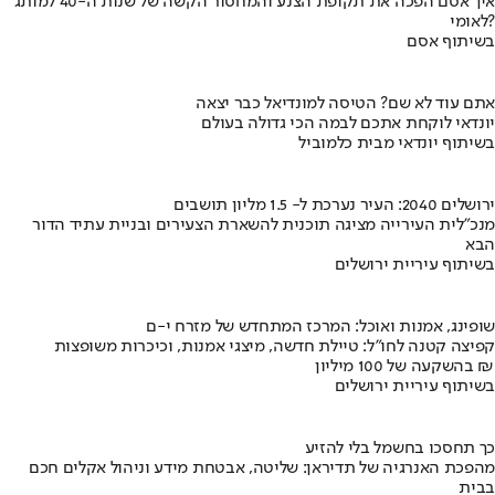
איך אסם הפכה את תקופת הצנע והמחסור הקשה של שנות ה-40 למותג
לאומי?
בשיתוף אסם
אתם עוד לא שם? הטיסה למונדיאל כבר יצאה
יונדאי לוקחת אתכם לבמה הכי גדולה בעולם
בשיתוף יונדאי מבית כלמוביל
ירושלים 2040: העיר נערכת ל- 1.5 מליון תושבים
מנכ"לית העירייה מציגה תוכנית להשארת הצעירים ובניית עתיד הדור
הבא
בשיתוף עיריית ירושלים
שופינג, אמנות ואוכל: המרכז המתחדש של מזרח י-ם
קפיצה קטנה לחו"ל: טיילת חדשה, מיצגי אמנות, וכיכרות משופצות
בהשקעה של 100 מיליון ₪
בשיתוף עיריית ירושלים
כך תחסכו בחשמל בלי להזיע
מהפכת האנרגיה של תדיראן: שליטה, אבטחת מידע וניהול אקלים חכם
בבית