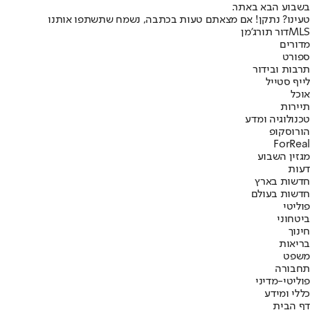
בשבוע הבא באתר.
טעינו? נתקן! אם מצאתם טעות בכתבה, נשמח שתשתפו אותנו
MLS
דור תורג'מן
מדורים
ספורט
תרבות ובידור
לייף סטייל
אוכל
תיירות
טכנולוגיה ומדע
הורוסקופ
ForReal
מגזין השבוע
דעות
חדשות בארץ
חדשות בעולם
פוליטי
ביטחוני
חינוך
בריאות
משפט
תחבורה
פוליטי-מדיני
כללי ומידע
דף הבית