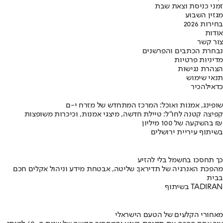
זמני כניסת וצאת שבת
מגזין השבוע
בחירות 2026
אודות
צור קשר
נבחרת הכתבים והפרשנים
מדיניות פרטיות
הצהרת נגישות
תנאי שימוש
כדאי
להכיר
שופינג, אמנות ואוכל: המרכז המתחדש של מזרח י-ם
קפיצה קטנה לחו"ל: טיילת חדשה, מיצגי אמנות, וכיכרות משופצות
בהשקעה של 100 מיליון ₪
בשיתוף עיריית ירושלים
כך תחסכו בחשמל בלי להזיע
מהפכת האנרגיה של תדיראן: שליטה, אבטחת מידע וניהול אקלים חכם
בבית
בשיתוף TADIRAN
מאחורי הקלעים של הטעם הישראלי