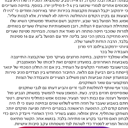
בעונה הבאה ובכל מקרה, הראייה סביב פוטנציאל המכירה שלו היא עבור
סכומים אחרים לגמרי שינועו בין 4 ל-5 מיליון יורו. בנוסף, בחיפה מעריכים
כי ירמקוב יקבל הצעות מקבוצות בכירות יותר באירופה ומודים כי "היו לו
הצעות גם בקיץ הקודם וההחלטה הייתה לא לשחררו, אלא לבנות עליו".
אמש, מול הפועל באר שבע, ירמקוב רשם את
אחד ממשחקי השיא שלו
מתחילת העונה
עם 9 הצלות, רובן משמעותיות שהצילו שערים בטוחים.
למרות שמכבי חיפה פתחה רע מאוד את העונה, מבחינת ספיגת שערים
היא מחזיקה בנתון הכי טוב בליגה יחד עם הפועל ב"ש, עם 16 ספיגות
בלבד, הרבה הודות לשוער שלה.
גיורגי ירמקוב,צילום: דני מרון
העבודה של בכר
אלא שמלבד ירמקוב, בחיפה מרוצים בעיקר מכך שהקבוצה התייצבה
בשבועות האחרונים. במועדון זוקפים זאת לזכותו של המאמן
ברק
בכר
שעובד מאחורי הקלעים על העתיד, בין אם זה החלון הנוכחי של ינואר
(ייפתח ביום רביעי) וגם הלאה. החיבור המחודש בין הצדדים מניב פירות
ובמועדון ישנה שביעות רצון משילוב הצעירים והעבודה של הצוות
המקצועי עם שאר השחקנים.
בכר אף שותף להחלטות לגבי זרים והביע דעתו גם לגבי שחקנים
שמסיימים חוזים בקיץ. כעת, המאמן עשוי להמשיך במשחק הגביע מול
הפועל רעננה עם נבות רטנר הצעיר, שנכנס אמש כמחליף והרשים. רטנר
חתם בשבוע שעבר על חוזה חדש לשלוש שנים ובחיפה טענו כי לו היה
חותם קודם לכן, ההופעה הראשונה בבוגרים הייתה מגיעה מוקדם יותר.
השחקן שהחליף, איתן אזולאי, נפצע בשריר הירך האחורי וייבדק היום כדי
לבחון האם מדובר בקרע או מתיחה בלבד. בנושא אחר, הקשר מתיאס
נהואל המריא לספרד כדי לשהות לצד משפחתו עקב סיבות אישיות.