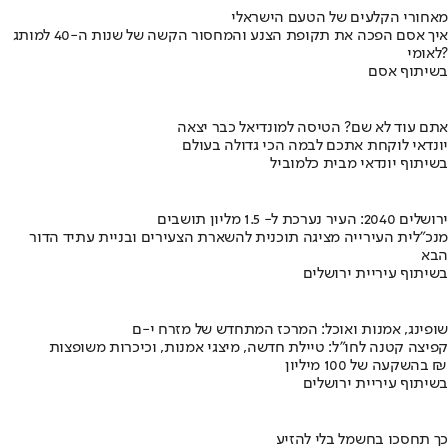
מאחורי הקלעים של הטעם הישראלי
איך אסם הפכה את תקופת הצנע והמחסור הקשה של שנות ה-40 למותג
לאומי?
בשיתוף אסם
אתם עוד לא שם? הטיסה למונדיאל כבר יצאה
יונדאי לוקחת אתכם לבמה הכי גדולה בעולם
בשיתוף יונדאי מבית כלמוביל
ירושלים 2040: העיר נערכת ל- 1.5 מליון תושבים
מנכ"לית העירייה מציגה תוכנית להשארת הצעירים ובניית עתיד הדור
הבא
בשיתוף עיריית ירושלים
שופינג, אמנות ואוכל: המרכז המתחדש של מזרח י-ם
קפיצה קטנה לחו"ל: טיילת חדשה, מיצגי אמנות, וכיכרות משופצות
בהשקעה של 100 מיליון ₪
בשיתוף עיריית ירושלים
כך תחסכו בחשמל בלי להזיע