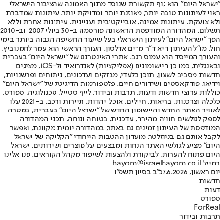
"ישראל היום" הוא גוף תקשורת שנוסד מתוך האמונה שהציבור הישראלי
ראוי לעיתונות טובה יותר, מאוזנת יותר ומדויקת יותר. עיתונות שמדברת
ולא צועקת. עיתונות אמינה, אובייקטיבית ועניינית. עיתונות אחרת וללא
תשלום. המהדורה המודפסת הראשונה פורסמה ב-30 ביולי 2007, וב-2010
הפך "ישראל היום" לעיתון הישראלי בעל שיעור החשיפה הגבוה ביותר בימי
חול. מו"ל העיתון היא ד"ר מרים אדלסון. העורך הראשי הוא עמר לחמנוביץ,
והעורך המייסד הוא עמוס רגב. אתרי האינטרנט של "ישראל היום" בעברית
ובאנגלית, כמו כן היישומונים (אפליקציות) לאנדרואיד ול-iOS, מציגים
חדשות מסביב לשעון, תוכן בלעדי, מבזקים ועדכונים, ניתוחים ופרשנויות,
וידיאו, פודקאסטים ושידורים חיים. פלטפורמות הדיגיטל של "ישראל היום"
כוללות ערוצי חדשות ודעות, תרבות ובידור, לייף סטייל, טכנולוגיה, ספורט,
כלכלה וצרכנות, בריאות, חיילים, אוכל, יהדות, תיירות ורכב. ב-2021 עלו
לאוויר האתר החדש והיישומון החדש של "ישראל היום" בעברית, במטרה
לספק לגולשים חוויה מהירה, עדכנית, בטוחה ונוחה. תכני המהדורה
המודפסת של העיתון זמינים גם באתר, במהדורה יומית מקוונת, ואפשר
לקבל אותם גם בניוזלטר. מועדון ההטבות הייחודי "הקליקה של ישראל
היום" מציע לגולשי האתר הנחות ומבצעים על מוצרים ושירותים. ישראל
היום פתוח להערות, לביקורת ולהצעות לשיפור מקהל הקוראים. פנו אלינו
במייל hayom@israelhayom.co.il.
יום ראשון, 7.6.2026
כ"ב בסיון תשפ"ו
חדשות
דעות
ספורט
ForReal
תרבות ובידור