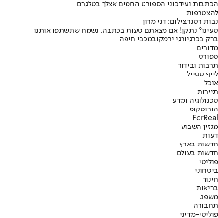
הכתבות ועידכוני הספורט החמים אצלך בטלגרם
להצטרפות
נבות רטנר,צילום: דני מרון
טעינו? נתקן! אם מצאתם טעות בכתבה, נשמח שתשתפו אותנו
ברק בכר
גיורגי ירמקוב
מכבי חיפה
מדורים
ספורט
תרבות ובידור
לייף סטייל
אוכל
תיירות
טכנולוגיה ומדע
הורוסקופ
ForReal
מגזין השבוע
דעות
חדשות בארץ
חדשות בעולם
פוליטי
ביטחוני
חינוך
בריאות
משפט
תחבורה
פוליטי-מדיני