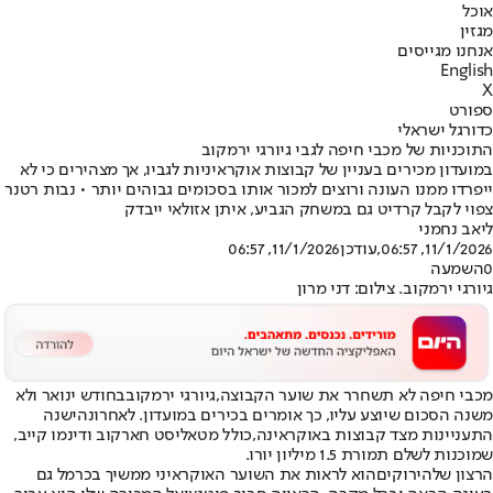
אוכל
מגזין
אנחנו מגייסים
English
X
ספורט
כדורגל ישראלי
התוכניות של מכבי חיפה לגבי גיורגי ירמקוב
במועדון מכירים בעניין של קבוצות אוקראיניות לגביו, אך מצהירים כי לא
ייפרדו ממנו העונה ורוצים למכור אותו בסכומים גבוהים יותר • נבות רטנר
צפוי לקבל קרדיט גם במשחק הגביע, איתן אזולאי ייבדק
ליאב נחמני
11/1/2026, 06:57
,עודכן
11/1/2026, 06:57
0
השמעה
גיורגי ירמקוב. צילום: דני מרון
מכבי חיפה לא תשחרר את שוער הקבוצה,
גיורגי ירמקוב
בחודש ינואר ולא
משנה הסכום שיוצע עליו, כך אומרים בכירים במועדון. לאחרונה
ישנה
התעניינות מצד קבוצות באוקראינה,
כולל מטאליסט חארקוב ודינמו קייב,
שמוכנות לשלם תמורת 1.5 מיליון יורו.
הרצון של
הירוקים
הוא לראות את השוער האוקראיני ממשיך בכרמל גם