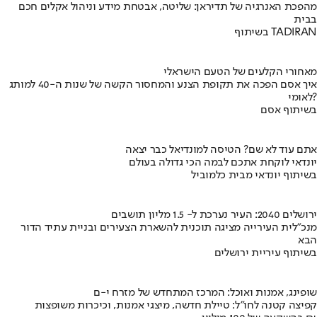
מהפכת האנרגיה של תדיראן: שליטה, אבטחת מידע וניהול אקלים חכם
בבית
בשיתוף TADIRAN
מאחורי הקלעים של הטעם הישראלי
איך אסם הפכה את תקופת הצנע והמחסור הקשה של שנות ה-40 למותג
לאומי?
בשיתוף אסם
אתם עוד לא שם? הטיסה למונדיאל כבר יצאה
יונדאי לוקחת אתכם לבמה הכי גדולה בעולם
בשיתוף יונדאי מבית כלמוביל
ירושלים 2040: העיר נערכת ל- 1.5 מליון תושבים
מנכ"לית העירייה מציגה תוכנית להשארת הצעירים ובניית עתיד הדור
הבא
בשיתוף עיריית ירושלים
שופינג, אמנות ואוכל: המרכז המתחדש של מזרח י-ם
קפיצה קטנה לחו"ל: טיילת חדשה, מיצגי אמנות, וכיכרות משופצות