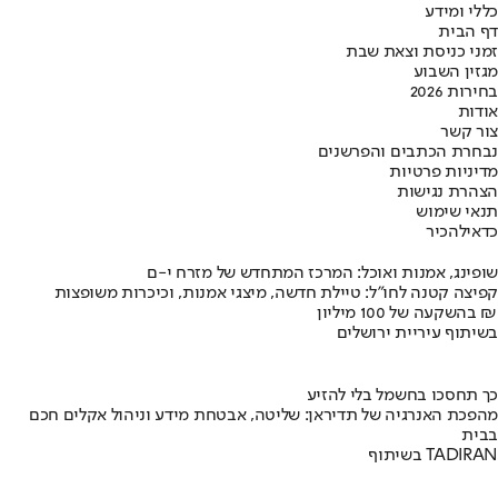
כללי ומידע
דף הבית
זמני כניסת וצאת שבת
מגזין השבוע
בחירות 2026
אודות
צור קשר
נבחרת הכתבים והפרשנים
מדיניות פרטיות
הצהרת נגישות
תנאי שימוש
כדאי
להכיר
שופינג, אמנות ואוכל: המרכז המתחדש של מזרח י-ם
קפיצה קטנה לחו"ל: טיילת חדשה, מיצגי אמנות, וכיכרות משופצות
בהשקעה של 100 מיליון ₪
בשיתוף עיריית ירושלים
כך תחסכו בחשמל בלי להזיע
מהפכת האנרגיה של תדיראן: שליטה, אבטחת מידע וניהול אקלים חכם
בבית
בשיתוף TADIRAN