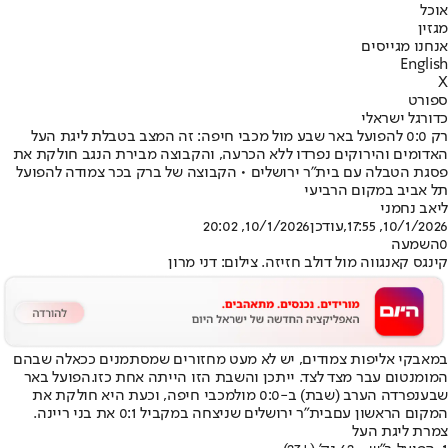
אוכל
מגזין
אנחנו מגייסים
English
X
ספורט
כדורגל ישראלי
רק 0:0 להפועל באר שבע מול מכבי חיפה: זה המצב בטבלת ליגת העל
האדומים והירוקים נפרדו ללא הכרעה, והקבוצה מבירת הנגב חולקת את
פסגת הטבלה עם בית"ר ירושלים • הקבוצה של ברק בכר צמודה להפועל
תל אביב במקום הרביעי
ליאב נחמני
10/1/2026, 17:55
,עודכן
10/1/2026, 20:02
0
השמעה
קינגס קאנגווה מול דולב חזיזה. צילום: דני מרון
במאבקי אליפות צמודים, יש לא מעט מחזורים שמסתמנים ככאלה שבהם
המומנטום עבר מצד לצד. ייתכן והשבת הזו הייתה אחת כזו.
הפועל באר
שבע
נפרדה הערב (שבת) ב-0:0 מול
מכבי חיפה
, וכעת היא חולקת את
המקום הראשון עם
בית"ר ירושלים שניצחה במקביל 0:1 את בני ריינה.
צמרת ליגת העל