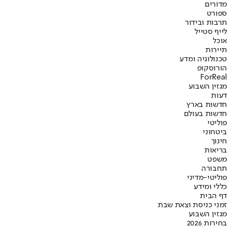
מדורים
ספורט
תרבות ובידור
לייף סטייל
אוכל
תיירות
טכנולוגיה ומדע
הורוסקופ
ForReal
מגזין השבוע
דעות
חדשות בארץ
חדשות בעולם
פוליטי
ביטחוני
חינוך
בריאות
משפט
תחבורה
פוליטי-מדיני
כללי ומידע
דף הבית
זמני כניסת וצאת שבת
מגזין השבוע
בחירות 2026