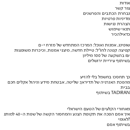
אודות
צור קשר
נבחרת הכתבים והפרשנים
מדיניות פרטיות
הצהרת נגישות
תנאי שימוש
כדאי
להכיר
שופינג, אמנות ואוכל: המרכז המתחדש של מזרח י-ם
קפיצה קטנה לחו"ל: טיילת חדשה, מיצגי אמנות, וכיכרות משופצות
בהשקעה של 100 מיליון ₪
בשיתוף עיריית ירושלים
כך תחסכו בחשמל בלי להזיע
מהפכת האנרגיה של תדיראן: שליטה, אבטחת מידע וניהול אקלים חכם
בבית
בשיתוף TADIRAN
מאחורי הקלעים של הטעם הישראלי
איך אסם הפכה את תקופת הצנע והמחסור הקשה של שנות ה-40 למותג
לאומי?
בשיתוף אסם