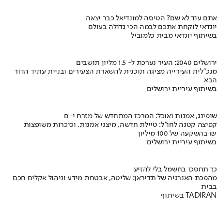
אתם עוד לא שם? הטיסה למונדיאל כבר יצאה
יונדאי לוקחת אתכם לבמה הכי גדולה בעולם
בשיתוף יונדאי מבית כלמוביל
ירושלים 2040: העיר נערכת ל- 1.5 מליון תושבים
מנכ"לית העירייה מציגה תוכנית להשארת הצעירים ובניית עתיד הדור
הבא
בשיתוף עיריית ירושלים
שופינג, אמנות ואוכל: המרכז המתחדש של מזרח י-ם
קפיצה קטנה לחו"ל: טיילת חדשה, מיצגי אמנות, וכיכרות משופצות
בהשקעה של 100 מיליון ₪
בשיתוף עיריית ירושלים
כך תחסכו בחשמל בלי להזיע
מהפכת האנרגיה של תדיראן: שליטה, אבטחת מידע וניהול אקלים חכם
בבית
בשיתוף TADIRAN