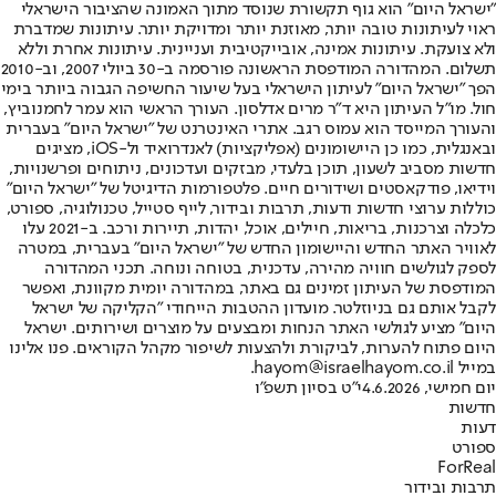
"ישראל היום" הוא גוף תקשורת שנוסד מתוך האמונה שהציבור הישראלי
ראוי לעיתונות טובה יותר, מאוזנת יותר ומדויקת יותר. עיתונות שמדברת
ולא צועקת. עיתונות אמינה, אובייקטיבית ועניינית. עיתונות אחרת וללא
תשלום. המהדורה המודפסת הראשונה פורסמה ב-30 ביולי 2007, וב-2010
הפך "ישראל היום" לעיתון הישראלי בעל שיעור החשיפה הגבוה ביותר בימי
חול. מו"ל העיתון היא ד"ר מרים אדלסון. העורך הראשי הוא עמר לחמנוביץ,
והעורך המייסד הוא עמוס רגב. אתרי האינטרנט של "ישראל היום" בעברית
ובאנגלית, כמו כן היישומונים (אפליקציות) לאנדרואיד ול-iOS, מציגים
חדשות מסביב לשעון, תוכן בלעדי, מבזקים ועדכונים, ניתוחים ופרשנויות,
וידיאו, פודקאסטים ושידורים חיים. פלטפורמות הדיגיטל של "ישראל היום"
כוללות ערוצי חדשות ודעות, תרבות ובידור, לייף סטייל, טכנולוגיה, ספורט,
כלכלה וצרכנות, בריאות, חיילים, אוכל, יהדות, תיירות ורכב. ב-2021 עלו
לאוויר האתר החדש והיישומון החדש של "ישראל היום" בעברית, במטרה
לספק לגולשים חוויה מהירה, עדכנית, בטוחה ונוחה. תכני המהדורה
המודפסת של העיתון זמינים גם באתר, במהדורה יומית מקוונת, ואפשר
לקבל אותם גם בניוזלטר. מועדון ההטבות הייחודי "הקליקה של ישראל
היום" מציע לגולשי האתר הנחות ומבצעים על מוצרים ושירותים. ישראל
היום פתוח להערות, לביקורת ולהצעות לשיפור מקהל הקוראים. פנו אלינו
במייל hayom@israelhayom.co.il.
יום חמישי, 4.6.2026
י"ט בסיון תשפ"ו
חדשות
דעות
ספורט
ForReal
תרבות ובידור