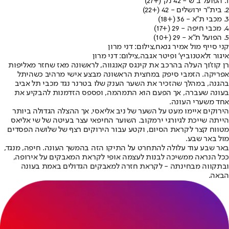
1. הפועל ב"ש - 42 נק' (+27)
2. בית"ר ירושלים - 42 (+22)
3. מכבי ת"א - 36 (+18)
4. מכבי חיפה - 29 (+17)
5. הפועל ת"א - 29 (+10)
קני סייף מול אמיר גנאח,צילום: דני מרון
איגור זלאטנוביץ' ופיטר אגבה,צילום: דני מרון
רן קוז'וך העלה בהרכב את קינגס קאנגווה, לראשונה מאז שחזר מאליפות
אפריקה. הזמבי סיפק במחצית הראשונה מבצע אישי מרהיב כשהיתל
בהגנה, במהלך שהזכיר את השער הענק שלו בטרנר נגד מכבי תל אביב
בעונה שעברה, אך הפעם הוא התמהמה, ופספס הזדמנות להבקיע את
אחד משערי העונה.
הירוקים איימו מעט על השער של ניב אליאסי, אך ההצלה הגדולה ביותר
הייתה שייכת לגיורגי ירמקוב. השוער החיפאי עצר בעיטה של שי אליאס
מטווח קצר לקראת הסיום, וקטע עבור הירוקים רצף של שלושה הפסדים
מול באר שבע.
באר שבע עוד עלולה להתחרט על התיקו הזה בהמשך העונה. חיפה, מנגד,
ככל הנראה ממשיכה לבנות לעצמה אופי לקראת המאבקים על אירופה,
ובתקווה מבחינתה - לקראת חזרה למאבקים הגדולים באמת בעונה
הבאה.