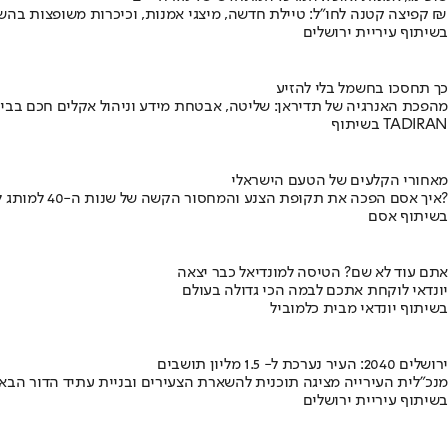
קפיצה קטנה לחו"ל: טיילת חדשה, מיצגי אמנות, וכיכרות משופצות בהשקעה של 100 מיליון ₪
בשיתוף עיריית ירושלים
כך תחסכו בחשמל בלי להזיע
מהפכת האנרגיה של תדיראן: שליטה, אבטחת מידע וניהול אקלים חכם בבי
בשיתוף TADIRAN
מאחורי הקלעים של הטעם הישראלי
איך אסם הפכה את תקופת הצנע והמחסור הקשה של שנות ה-40 למותג לאומי?
בשיתוף אסם
אתם עוד לא שם? הטיסה למונדיאל כבר יצאה
יונדאי לוקחת אתכם לבמה הכי גדולה בעולם
בשיתוף יונדאי מבית כלמוביל
ירושלים 2040: העיר נערכת ל- 1.5 מליון תושבים
מנכ"לית העירייה מציגה תוכנית להשארת הצעירים ובניית עתיד הדור הבא
בשיתוף עיריית ירושלים