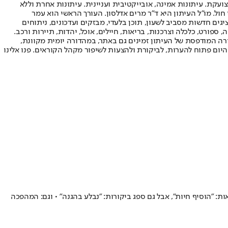
ועקת. עיתונות אמינה, אובייקטיבית ועניינית. עיתונות אחרת וללא
עור החשיפה הגבוה ביותר בימי חול. מו"ל העיתון היא ד"ר מרים אדלסון. העורך הראשי הוא עמר
 והעורך המייסד הוא עמוס רגב. אתרי האינטרנט של "ישראל היום" בעברית ובאנגלית, כמו כן היישומונים (אפליקציות) לאנדרואיד ול-iOS, מציגים חדשות מסביב לשעון, תוכן בלעדי, מבזקים ועדכונים, ניתוחים
, ספורט, כלכלה וצרכנות, בריאות, חיילים, אוכל, יהדות, תיירות ורכב.
דורה המודפסת של העיתון זמינים גם באתר, במהדורה יומית מקוונת,
היום פתוח להערות, לביקורת ולהצעות לשיפור מקהל הקוראים. פנו אלינו
והתרשם: "הוא יהיה 'חצוף', זו החתמה חיובית" • הישראלי השפיע גם ב-2:2 מול לאציו וזכה למחמאות: "הוסיף חיות", אבל גם ספג ביקורות: "נבלע בהגנה" • וגם: המהפכה