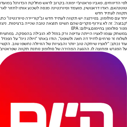
לפי הדיווחים, פאביו פראטיצ'י ימונה בקרוב לראש מחלקת הכדורגל במועדו
טוטנהאם, ראדו דראגושין, מועמד ופיורנטינה מנסה לשכנע אותו לחזור לאר
תקווה לעתיד חדש
יחד עם סולומון, בפירנצה יש תקווה לעתיד חדש וב"קוריירה פיורנטינו" כתבו
'קבוצה'. זה לא צירוף מקרים שהם השיגו תוצאה טובה שנייה ברציפות. ניצוץ
מנור סולומון בחימום,צילום: EPA
לשלוח זר פרחים לדויד דה חאה ולשופט", הודו באתר "ויולה ניוז" על הפנדל
עוד נכתב: "לאציו שיחקה טוב יותר והבעיות של הוויולה נחשפו שוב. הקשיים 
על המגרש ומחוצה לו. ההגעה המהירה של סולומון נותנת תקווה שפראטיצ'י