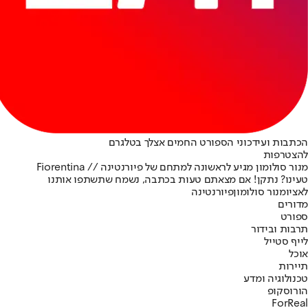
הכתבות ועידכוני הספורט החמים אצלך בטלגרם
להצטרפות
מנור סולומון מגיע לראשונה למתחם של פיורנטינה // Fiorentina
טעינו? נתקן! אם מצאתם טעות בכתבה, נשמח שתשתפו אותנו
לאציו
מנור סולומון
פיורנטינה
מדורים
ספורט
תרבות ובידור
לייף סטייל
אוכל
תיירות
טכנולוגיה ומדע
הורוסקופ
ForReal