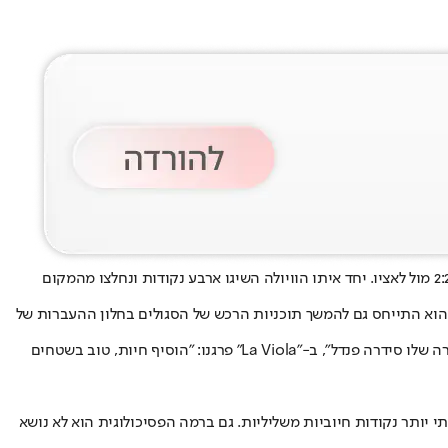
. בהופעת הבכורה הוא סידר שער ניצחון בתוספת הזמן ואתמול (רביעי) הוא "בישל" פנדל ב-2:2 מול לאציו. יחד איתו הוויולה השיגו ארבע נקודות ונחלצו מהמקום
אמר המאמן פאולו ואנולי. הוא התייחס גם להמשך תוכניות הרכש של הסגולים בחלון ההעברות של
הציונים שקיבל סולומון בכלי התקשורת נעו בין 6 ל-6.5 והוא היה מהבולטים לטובה בפיורנטינה. ב"גאזטה דלו ספורט" כתבו: "בעל ערך לקבוצה והמסירה שלו סידרה פנדל", ב-"La Viola" פרגנו: "הוסיף חיות, טוב בשטחים
יינו את סוכן השחקנים ג'וליו מרינלי והוא התייחס לסולומון: "יש לו את המאפיינים ל-4-3-3, בדקות שלו ראיתי יותר נקודות חיוביות משליליות. גם ברמה הפסיכולוגית הוא לא נושא