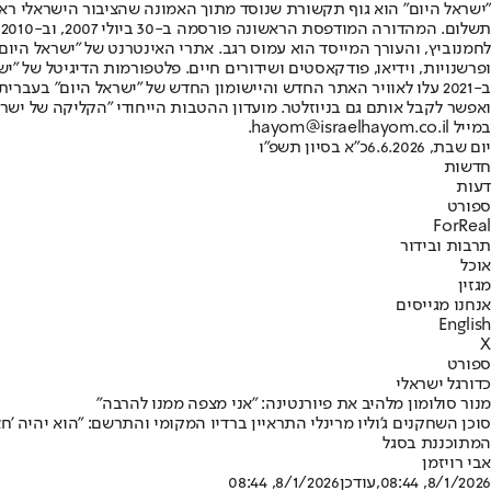
"ישראל היום" הוא גוף תקשורת שנוסד מתוך האמונה שהציבור הישראלי ראוי 
ת
ופרשנויות, וידיאו, פודקאסטים ושידורים חיים. פלטפורמות הדיגיטל של "ישרא
ב-2021 עלו לאוויר האתר החדש והיישומון החדש של "ישראל היום" בע
ואפשר לקבל אותם גם בניוזלטר. מועדון ההטבות הייחודי "הקליקה של ישרא
במייל hayom@israelhayom.co.il.
יום שבת, 6.6.2026
כ"א בסיון תשפ"ו
חדשות
דעות
ספורט
ForReal
תרבות ובידור
אוכל
מגזין
אנחנו מגייסים
English
X
ספורט
כדורגל ישראלי
מנור סולומון מלהיב את פיורנטינה: "אני מצפה ממנו להרבה"
המתוכננת בסגל
אבי רויזמן
8/1/2026, 08:44
,עודכן
8/1/2026, 08:44