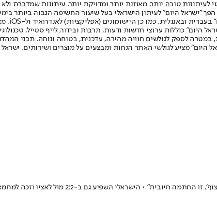
לעיתונות טובה יותר, מאוזנת יותר ומדויקת יותר. עיתונות שמדברת ולא צ
שלום. המהדורה המודפסת הראשונה פורסמה ב-30 ביולי 2007, וב-2010 הפך "ישראל היום" לעיתון הישראלי בעל שי
לחמנוביץ,
ל היום" כוללות ערוצי חדשות ודעות, תרבות ובידור, לייף סטייל, טכנולוגיה
ברית, במטרה לספק לגולשים חוויה מהירה, עדכנית, בטוחה ונוחה. תכני המה
ל היום" מציע לגולשי האתר הנחות ומבצעים על מוצרים ושירותים. ישראל 
סוכן השחקנים ג'וליו מרינלי התראיין ברדיו המקומי 