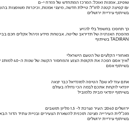
שופינג, אמנות ואוכל: המרכז המתחדש של מזרח י-ם
קפיצה קטנה לחו"ל: טיילת חדשה, מיצגי אמנות, וכיכרות משופצות בהשקעה של 100 מיליון ₪
בשיתוף עיריית ירושלים
כך תחסכו בחשמל בלי להזיע
מהפכת האנרגיה של תדיראן: שליטה, אבטחת מידע וניהול אקלים חכם בבי
בשיתוף TADIRAN
מאחורי הקלעים של הטעם הישראלי
איך אסם הפכה את תקופת הצנע והמחסור הקשה של שנות ה-40 למותג לאומי?
בשיתוף אסם
אתם עוד לא שם? הטיסה למונדיאל כבר יצאה
יונדאי לוקחת אתכם לבמה הכי גדולה בעולם
בשיתוף יונדאי מבית כלמוביל
ירושלים 2040: העיר נערכת ל- 1.5 מליון תושבים
מנכ"לית העירייה מציגה תוכנית להשארת הצעירים ובניית עתיד הדור הבא
בשיתוף עיריית ירושלים