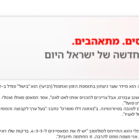
חליף ואתמול עלה בדקה ה-68. "סולומון שחקן חשוב עבורנו, אבל צריכים להכניס אותו לאט לאט", 
ן פועל".
 לאציו".
עוד לפני המשחק, ברדיו "פירנצה ויולה" רא
 אני מצפה ממנו להרבה, זו החתמה חיובית".