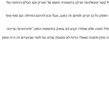
של קשר אטאלנטה מרקו ברשאניני נמצא על הפרק וגם הבלם הרומני של
חומק כל כך קרוב לסיום זה כואב, אבל נכון להיום הוויולה הם סוף סוף
במשחק עצמו לאציו הייתה עדיפה ורק במזל לא הובילה בהפסקה. במחצית השנייה דנילו קטאלדי קבע 0:1 לזכותה, רובין גוזנס ואלברט גודמונדסון בפנדל הפכו, אלא שפדרו קבע 2:2 עמוק בתוספת הזמן. "פיורנטינה צריכה
 נותן תקווה שאולי הרוח לא נושבת נגדנו. עד לפני שבועיים זה היה אסון