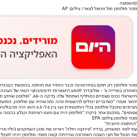
0
השמעה
מנור סולומון מול מנואל לצארי. צילום: AP
מנור סולומון רק חתם בפיורנטינה ו
כבר הותיר את חותמו
האחרון בסרייה א' - אולי
בדרך למסע הישארות דרמטי
בחצי השני של העונה.
הישראלי נכנס פעמיים כמ
ינואר ואמר: "כשדברים יכולים להיעשות מהר, כמו שהיה עם סולומון, המועדו
צפופים". במקום אחר ביקרו: "סולומון היה עם מעט רעיונות ונבלע בהגנה של
מנור סולומון,צילום: EPA
"החתמה חיובית"
את הנטל של חצי העונה האחרונה שהייתה קשה מאוד. סולומון יהיה 'חצוף',