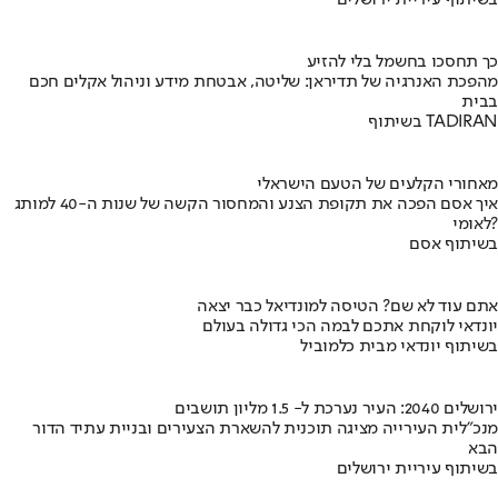
כך תחסכו בחשמל בלי להזיע
מהפכת האנרגיה של תדיראן: שליטה, אבטחת מידע וניהול אקלים חכם
בבית
בשיתוף TADIRAN
מאחורי הקלעים של הטעם הישראלי
איך אסם הפכה את תקופת הצנע והמחסור הקשה של שנות ה-40 למותג
לאומי?
בשיתוף אסם
אתם עוד לא שם? הטיסה למונדיאל כבר יצאה
יונדאי לוקחת אתכם לבמה הכי גדולה בעולם
בשיתוף יונדאי מבית כלמוביל
ירושלים 2040: העיר נערכת ל- 1.5 מליון תושבים
מנכ"לית העירייה מציגה תוכנית להשארת הצעירים ובניית עתיד הדור
הבא
בשיתוף עיריית ירושלים