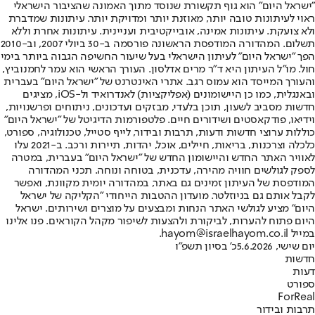
"ישראל היום" הוא גוף תקשורת שנוסד מתוך האמונה שהציבור הישראלי
ראוי לעיתונות טובה יותר, מאוזנת יותר ומדויקת יותר. עיתונות שמדברת
ולא צועקת. עיתונות אמינה, אובייקטיבית ועניינית. עיתונות אחרת וללא
תשלום. המהדורה המודפסת הראשונה פורסמה ב-30 ביולי 2007, וב-2010
הפך "ישראל היום" לעיתון הישראלי בעל שיעור החשיפה הגבוה ביותר בימי
חול. מו"ל העיתון היא ד"ר מרים אדלסון. העורך הראשי הוא עמר לחמנוביץ,
והעורך המייסד הוא עמוס רגב. אתרי האינטרנט של "ישראל היום" בעברית
ובאנגלית, כמו כן היישומונים (אפליקציות) לאנדרואיד ול-iOS, מציגים
חדשות מסביב לשעון, תוכן בלעדי, מבזקים ועדכונים, ניתוחים ופרשנויות,
וידיאו, פודקאסטים ושידורים חיים. פלטפורמות הדיגיטל של "ישראל היום"
כוללות ערוצי חדשות ודעות, תרבות ובידור, לייף סטייל, טכנולוגיה, ספורט,
כלכלה וצרכנות, בריאות, חיילים, אוכל, יהדות, תיירות ורכב. ב-2021 עלו
לאוויר האתר החדש והיישומון החדש של "ישראל היום" בעברית, במטרה
לספק לגולשים חוויה מהירה, עדכנית, בטוחה ונוחה. תכני המהדורה
המודפסת של העיתון זמינים גם באתר, במהדורה יומית מקוונת, ואפשר
לקבל אותם גם בניוזלטר. מועדון ההטבות הייחודי "הקליקה של ישראל
היום" מציע לגולשי האתר הנחות ומבצעים על מוצרים ושירותים. ישראל
היום פתוח להערות, לביקורת ולהצעות לשיפור מקהל הקוראים. פנו אלינו
במייל hayom@israelhayom.co.il.
יום שישי, 5.6.2026
כ' בסיון תשפ"ו
חדשות
דעות
ספורט
ForReal
תרבות ובידור