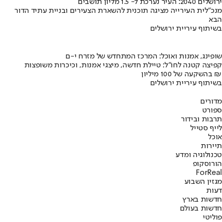
ירושלים 2040: העיר נערכת ל- 1.5 מליון תושבים
מנכ"לית העירייה מציגה תוכנית להשארת הצעירים ובניית עתיד הדור
הבא
בשיתוף עיריית ירושלים
שופינג, אמנות ואוכל: המרכז המתחדש של מזרח י-ם
קפיצה קטנה לחו"ל: טיילת חדשה, מיצגי אמנות, וכיכרות משופצות
בהשקעה של 100 מיליון ₪
בשיתוף עיריית ירושלים
מדורים
ספורט
תרבות ובידור
לייף סטייל
אוכל
תיירות
טכנולוגיה ומדע
הורוסקופ
ForReal
מגזין השבוע
דעות
חדשות בארץ
חדשות בעולם
פוליטי