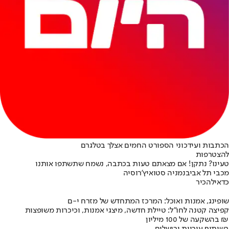
הכתבות ועידכוני הספורט החמים אצלך בטלגרם
להצטרפות
טעינו? נתקן! אם מצאתם טעות בכתבה, נשמח שתשתפו אותנו
מכבי תל אביב
נמניה סטואיץ'
רוסיה
כדאי
להכיר
שופינג, אמנות ואוכל: המרכז המתחדש של מזרח י-ם
קפיצה קטנה לחו"ל: טיילת חדשה, מיצגי אמנות, וכיכרות משופצות
בהשקעה של 100 מיליון ₪
בשיתוף עיריית ירושלים