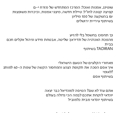
שופינג, אמנות ואוכל: המרכז המתחדש של מזרח י-ם
קפיצה קטנה לחו"ל: טיילת חדשה, מיצגי אמנות, וכיכרות משופצות
בהשקעה של 100 מיליון ₪
בשיתוף עיריית ירושלים
כך תחסכו בחשמל בלי להזיע
מהפכת האנרגיה של תדיראן: שליטה, אבטחת מידע וניהול אקלים חכם
בבית
בשיתוף TADIRAN
מאחורי הקלעים של הטעם הישראלי
איך אסם הפכה את תקופת הצנע והמחסור הקשה של שנות ה-40 למותג
לאומי?
בשיתוף אסם
אתם עוד לא שם? הטיסה למונדיאל כבר יצאה
יונדאי לוקחת אתכם לבמה הכי גדולה בעולם
בשיתוף יונדאי מבית כלמוביל