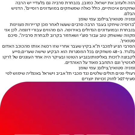
הזה ולעזוב את ישראל. כמובן, בנבחרת סרביה גם בלעדיי יש הרבה
שחקנים איכותיים, כולל כאלה שמשחקים במועדונים רוסיים", הדגיש
הבלם.
נמניה סטואיץ',צילום: עמי שומן
"ברוסיה שיחקו בעבר הרבה סרבים שעשו לאחר מכן קריירות מצוינות
בנבחרת ובמועדונים הגדולים באירופה. הם מהווים עבורי דוגמה. לכן אני
מקווה שאשחק טוב עבור סוצ'י ושאחזור בקרוב לנבחרת סרביה", סיכם
סטואיץ'.
הסרבי הגיע למכבי ת"א בקיץ שעבר אחרי שזו רכשה אותו מהכוכב האדום
בלגרד. ב-48 משחקים בכל המסגרות הוא הבקיע שישה שערים,
סייע
לקבוצה לזכות באליפות
ובגביע הטוטו ובעיקר היה אחד העוגנים של ז'רקו
לאזטיץ' וגם התחבב מאוד על האוהדים.
נמניה סטואיץ',צילום: עמי שומן
רעולי פנים תולים שלטים נגד מכבי תל אביב וישראל באנגליה שימוש לפי
סעיף 27א' לחוק זכויות יוצרים