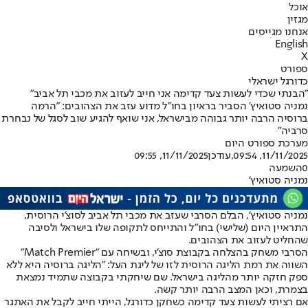
אוכל
מגזין
אנחנו מגייסים
English
X
ספורט
כדורגל ישראלי
"הבנתי שכדי לעשות צעד קדימה אני חייב לעזוב את מכבי תל אביב"
נמניה סטואיץ' הסביר בראיון בחו"ל מדוע עזב את הצהובים: "הרמה
ברוסיה הרבה יותר גבוהה מבישראל, אני שואף להגיע שוב לסגל של נבחרת
סרביה"
מערכת ספורט היום
11/11/2025, 09:54
,עודכן
11/11/2025, 09:55
0
השמעה
נמניה סטואיץ'
נמניה סטואיץ'
, הבלם הסרבי שעזב את מכבי תל אביב לסוצ'י הרוסית,
התראיין היום (שלישי) בחו"ל והתייחס לתקופה שלו בישראל ולסיבה
שהחליט לעזוב את הצהובים.
הסרבי משחק בהצלחה בקבוצת סוצ'י, ובשיחה עם "Match Premier"
השווה את רמת הליגה הרוסית לזו של ליגת העל: "הליגה ברוסיה היא ללא
ספק חזקה יותר מהליגה בישראל. שם שיחקתי בקבוצה שתמיד נמצאת
בצמרת, וכאן המצב הרבה יותר קשה.
אם רציתי לעשות צעד קדימה כשחקן כדורגל, הייתי חייב לקבל את האתגר