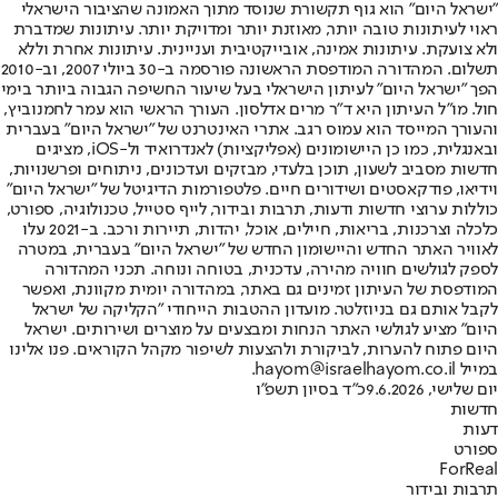
"ישראל היום" הוא גוף תקשורת שנוסד מתוך האמונה שהציבור הישראלי
ראוי לעיתונות טובה יותר, מאוזנת יותר ומדויקת יותר. עיתונות שמדברת
ולא צועקת. עיתונות אמינה, אובייקטיבית ועניינית. עיתונות אחרת וללא
תשלום. המהדורה המודפסת הראשונה פורסמה ב-30 ביולי 2007, וב-2010
הפך "ישראל היום" לעיתון הישראלי בעל שיעור החשיפה הגבוה ביותר בימי
חול. מו"ל העיתון היא ד"ר מרים אדלסון. העורך הראשי הוא עמר לחמנוביץ,
והעורך המייסד הוא עמוס רגב. אתרי האינטרנט של "ישראל היום" בעברית
ובאנגלית, כמו כן היישומונים (אפליקציות) לאנדרואיד ול-iOS, מציגים
חדשות מסביב לשעון, תוכן בלעדי, מבזקים ועדכונים, ניתוחים ופרשנויות,
וידיאו, פודקאסטים ושידורים חיים. פלטפורמות הדיגיטל של "ישראל היום"
כוללות ערוצי חדשות ודעות, תרבות ובידור, לייף סטייל, טכנולוגיה, ספורט,
כלכלה וצרכנות, בריאות, חיילים, אוכל, יהדות, תיירות ורכב. ב-2021 עלו
לאוויר האתר החדש והיישומון החדש של "ישראל היום" בעברית, במטרה
לספק לגולשים חוויה מהירה, עדכנית, בטוחה ונוחה. תכני המהדורה
המודפסת של העיתון זמינים גם באתר, במהדורה יומית מקוונת, ואפשר
לקבל אותם גם בניוזלטר. מועדון ההטבות הייחודי "הקליקה של ישראל
היום" מציע לגולשי האתר הנחות ומבצעים על מוצרים ושירותים. ישראל
היום פתוח להערות, לביקורת ולהצעות לשיפור מקהל הקוראים. פנו אלינו
במייל hayom@israelhayom.co.il.
יום שלישי, 9.6.2026
כ"ד בסיון תשפ"ו
חדשות
דעות
ספורט
ForReal
תרבות ובידור