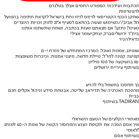
הכתבות ועידכוני הספורט החמים אצלך בטלגרם
להצטרפות
שחקן הכנף הקפריסאי לויזוס לויזו נחת בישראל לקראת חתימה בהפועל
תל אביב//השימוש נעשה בהתאם לסעיף א'27 לחוק זכויות היוצרים
טעינו? נתקן! אם מצאתם טעות בכתבה, נשמח שתשתפו אותנו
בית"ר ירושלים
ברק יצחקי
עומר אצילי
כדאי
להכיר
שופינג, אמנות ואוכל: המרכז המתחדש של מזרח י-ם
קפיצה קטנה לחו"ל: טיילת חדשה, מיצגי אמנות, וכיכרות משופצות
בהשקעה של 100 מיליון ₪
בשיתוף עיריית ירושלים
כך תחסכו בחשמל בלי להזיע
מהפכת האנרגיה של תדיראן: שליטה, אבטחת מידע וניהול אקלים חכם
בבית
בשיתוף TADIRAN
מאחורי הקלעים של הטעם הישראלי
איך אסם הפכה את תקופת הצנע והמחסור הקשה של שנות ה-40 למותג
לאומי?
בשיתוף אסם