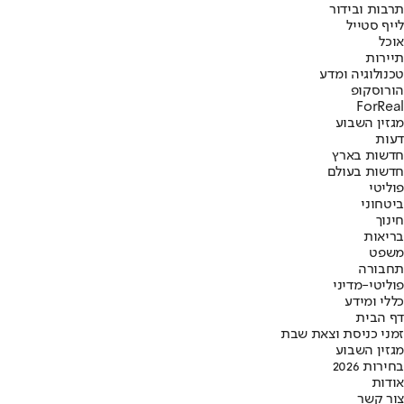
תרבות ובידור
לייף סטייל
אוכל
תיירות
טכנולוגיה ומדע
הורוסקופ
ForReal
מגזין השבוע
דעות
חדשות בארץ
חדשות בעולם
פוליטי
ביטחוני
חינוך
בריאות
משפט
תחבורה
פוליטי-מדיני
כללי ומידע
דף הבית
זמני כניסת וצאת שבת
מגזין השבוע
בחירות 2026
אודות
צור קשר