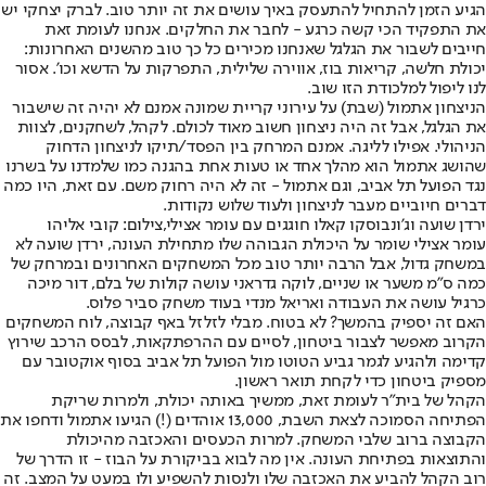
הגיע הזמן להתחיל להתעסק באיך עושים את זה יותר טוב. לברק יצחקי יש
את התפקיד הכי קשה כרגע - לחבר את החלקים. אנחנו לעומת זאת
חייבים לשבור את הגלגל שאנחנו מכירים כל כך טוב מהשנים האחרונות:
יכולת חלשה, קריאות בוז, אווירה שלילית, התפרקות על הדשא וכו'. אסור
לנו ליפול למלכודת הזו שוב.
הניצחון אתמול (שבת) על עירוני קריית שמונה אמנם לא יהיה זה שישבור
את הגלגל, אבל זה היה ניצחון חשוב מאוד לכולם. לקהל, לשחקנים, לצוות
הניהולי. אפילו לליגה. אמנם המרחק בין הפסד/תיקו לניצחון הדחוק
שהושג אתמול הוא מהלך אחד או טעות אחת בהגנה כמו שלמדנו על בשרנו
נגד הפועל תל אביב, וגם אתמול - זה לא היה רחוק משם. עם זאת, היו כמה
דברים חיוביים מעבר לניצחון ולעוד שלוש נקודות.
ירדן שועה וג'ונבוסקו קאלו חוגגים עם עומר אצילי,צילום: קובי אליהו
עומר אצילי שומר על היכולת הגבוהה שלו מתחילת העונה
, ירדן שועה לא
במשחק גדול, אבל הרבה יותר טוב מכל המשחקים האחרונים ובמרחק של
כמה ס"מ משער או שניים, לוקה גדראני עושה קולות של בלם, דור מיכה
כרגיל עושה את העבודה ואריאל מנדי בעוד משחק סביר פלוס.
האם זה יספיק בהמשך? לא בטוח. מבלי לזלזל באף קבוצה, לוח המשחקים
הקרוב מאפשר לצבור ביטחון, לסיים עם ההרפתקאות, לבסס הרכב שירוץ
קדימה ולהגיע לגמר גביע הטוטו מול הפועל תל אביב בסוף אוקטובר עם
מספיק ביטחון כדי לקחת תואר ראשון.
הקהל של בית"ר לעומת זאת, ממשיך באותה יכולת, ולמרות שריקת
הפתיחה הסמוכה לצאת השבת, 13,000 אוהדים (!) הגיעו אתמול ודחפו את
הקבוצה ברוב שלבי המשחק. למרות הכעסים והאכזבה מהיכולת
והתוצאות בפתיחת העונה. אין מה לבוא בביקורת על הבוז - זו הדרך של
רוב הקהל להביע את האכזבה שלו ולנסות להשפיע ולו במעט על המצב. זה