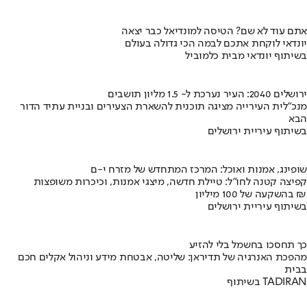
אתם עוד לא שם? הטיסה למונדיאל כבר יצאה
יונדאי לוקחת אתכם לבמה הכי גדולה בעולם
בשיתוף יונדאי מבית כלמוביל
ירושלים 2040: העיר נערכת ל- 1.5 מליון תושבים
מנכ"לית העירייה מציגה תוכנית להשארת הצעירים ובניית עתיד הדור
הבא
בשיתוף עיריית ירושלים
שופינג, אמנות ואוכל: המרכז המתחדש של מזרח י-ם
קפיצה קטנה לחו"ל: טיילת חדשה, מיצגי אמנות, וכיכרות משופצות
בהשקעה של 100 מיליון ₪
בשיתוף עיריית ירושלים
כך תחסכו בחשמל בלי להזיע
מהפכת האנרגיה של תדיראן: שליטה, אבטחת מידע וניהול אקלים חכם
בבית
בשיתוף TADIRAN