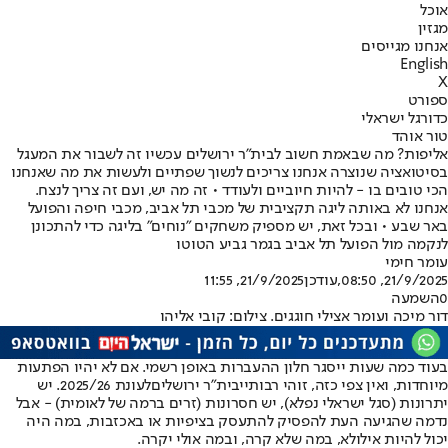
אוכל
מגזין
אנחנו מגייסים
English
X
ספורט
כדורגל ישראלי
טור אוהד
אליפות? מה שבאמת חשוב לבית"ר ירושלים עכשיו זה לשבור את המעגל
בסיטואציה שנוצרה אנחנו צריכים לנשוך שפתיים ולעשות את מה שאנחנו
הכי טובים בו - להיות חיוביים ולעודד • זה מה יש, ועם זה צריך לנצח.
אנחנו לא באותה ליגה תקציבית של מכבי תל אביב, מכבי חיפה והפועל
באר שבע • ובכל זאת, יש מספיק משחקים "נוחים" בליגה כדי להתכונן
לנקמה מול הפועל תל אביב בגמר גביע הטוטו
עומר חימי
21/9/2025, 08:50
,עודכן
21/9/2025, 11:55
0
השמעה
דור מיכה ועומר אצילי חוגגים. צילום: קובי אליהו
בעוד כמה שעות ייסגר חלון ההעברות באופן רשמי. אם לא יהיו הפתעות
מיוחדות, ואין צפי כזה, זוהי רבותיי
בית"ר ירושלים
לעונת 2025/26. יש
יתרונות (סגל ישראלי נפלא), יש חסרונות (זרים ברמה של לאומית) - אבל
נדמה שהגיעה העת להפסיק להתעסק בציפיות או באכזבות, במה היה
יכול להיות אילולא, במה שלא קרה, ובמה אולי יקרה.