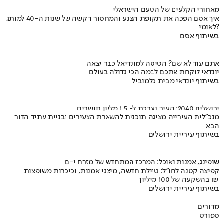
מאחורי הקלעים של הטעם הישראלי
איך אסם הפכה את תקופת הצנע והמחסור הקשה של שנות ה-40 למותג
לאומי?
בשיתוף אסם
אתם עוד לא שם? הטיסה למונדיאל כבר יצאה
יונדאי לוקחת אתכם לבמה הכי גדולה בעולם
בשיתוף יונדאי מבית כלמוביל
ירושלים 2040: העיר נערכת ל- 1.5 מליון תושבים
מנכ"לית העירייה מציגה תוכנית להשארת הצעירים ובניית עתיד הדור
הבא
בשיתוף עיריית ירושלים
שופינג, אמנות ואוכל: המרכז המתחדש של מזרח י-ם
קפיצה קטנה לחו"ל: טיילת חדשה, מיצגי אמנות, וכיכרות משופצות
בהשקעה של 100 מיליון ₪
בשיתוף עיריית ירושלים
מדורים
ספורט