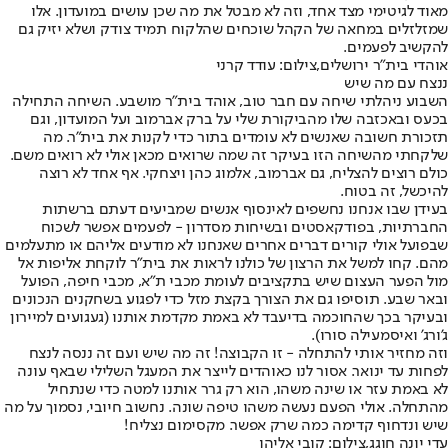
מאוד לגיטימי מצד אחד, וזה לא מבטל את מה שכן עושים במועדון. אלו
שמזלזלים במחאה של הקהל שוכחים שהלקוח תמיד צודק ושלא יזיק גם
להקשיב לפעמים.
אוהדי בית"ר ירושלים,צילום: עודד קרני
ננצח עם מה שיש
השבוע ניהלתי שיחה עם חבר טוב, אוהד בית"ר מושבע. השיחה התחילה
בכעס ובאכזבה שלו מ
הביקורת שלי על ברק אברמוב ועל המועדון
, וגם
תזכורת חשובה שאנשים לא עומדים בתור כדי לקנות את בית"ר. מה
שלקחתי מהשיחה הזו בעיקר זה שמה שרואים מכאן אולי לא רואים משם.
כולם רוצים להצליח, גם אברמוב, אלמוג כהן ויצחקי. אף אחד לא רוצה
להיכשל, זה בטוח.
בעידן שבו אנחנו נחשפים לאינסוף אנשים שמביעים דעתם ברשתות
החברתיות, בפודקאסטים ובשיחות מסדרון - לפעמים אפשר לשכוח
שבפועל אולי קורים דברים אחרים שאנחנו לא מודעים אליהם או מתעלמים
מהם. קחו למשל את הרצון של כולנו לראות את בית"ר לוקחת אליפות אל
מול הפער העצום שיש בתקציבים לעומת מכבי ת"א, מכבי חיפה, הפועל
ובאר שבע. תוסיפו גם את הצורך בקצת מזל כדי לפגוע בשחקנים הנכונים
ובעיקר בכך שהחוכמה בדיעבד לא באמת מקדמת אותנו (געגועים למיירון
ג'ורג' ואיסמעילה סורו).
וזה מחזיר אותי להתחלה - זו הקבוצה! זה מה שיש ועם זה ננסה לנצח
לפחות עד ינואר. אסור לנו כאוהדים לייצר את המעגל השלילי שבאף עונה
לא באמת עזר או שינה משהו, הוא רק גרר אותנו למטה כדי שנתחיל
מהתחלה. אולי הפעם נעשה משהו טיפה שונה. נחשוב חיובי, נסמוך על מה
שיש ונדחוף קדימה כמה שרק אפשר. מקסימום נצליח!
עדי יונה חוגג,צילום: קובי אליהו