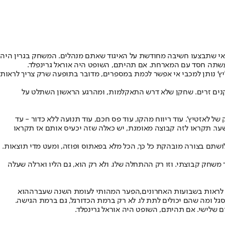
אי שתבצעו חשיבה מחודשת על האיגוד שאתם מנהלים. המשחק בגרין היה
' נותן למכבי אי אפשר לכמת במספרים, מדובר בתופעה שרק צריך לראות
שחקנים זרים. שחקן שלא דרש התאקלמות, ומהרגע הראשון השתלט על
 לאזטיץ'. עוד ריווח מהקו, עוד פס חכם, עוד תנועה ללא כדור - עד
ר. תקראו לזה קבוצה מאומנת, יש כאלה שזה יכעיס אותם אז תקראו
ושתם בצורה מובהקת כל כך, הכל מלא בפאתוס ופוזה, ומעט מדי תוצאות.
משחק קבוצתי. וזו רק ההתחלה שלו. ולא רק הוא, גם הליו וארלה שעלה
הפער המהותי לעומת השנה שעברה
הוא
סגל ומה שהם יכולים לתת לו. לא רק ברמת הכדורגל, גם ברמת הגישה.
ום שלישי. אם תהיתם, השופט היה אוראל גרינפלד.