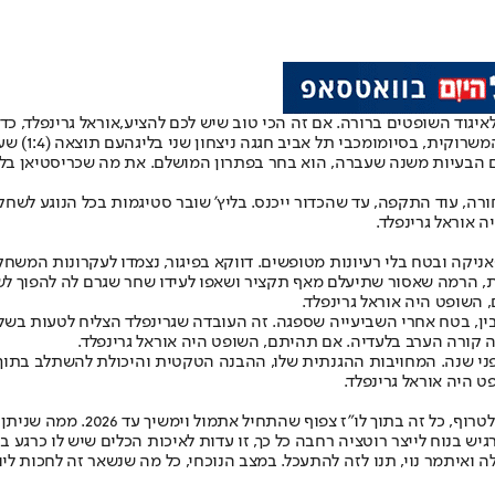
גוד השופטים ברורה. אם זה הכי טוב שיש לכם להציע,
אוראל גרינפלד
, כד
משרוקית, בסיומו
מכבי תל אביב חגגה ניצחון שני בליגה
עם תוצאה (1:4) שעשתה חסד עם המארחת. אם תהיתם, השופט היה אוראל גרינפלד.
 הבעיות משנה שעברה, הוא בחר בפתרון המושלם. את מה שכריסטיאן בליץ
חורה, עוד התקפה, עד שהכדור ייכנס. בליץ' שובר סטיגמות בכל הנוגע ל
יקה ובטח בלי רעיונות מטופשים. דווקא בפיגור, נצמדו לעקרונות המשחק של
 הרמה שאסור שתיעלם מאף תקציר ושאפו לעידו שחר שגרם לה להפוך לשע
 השופט היה אוראל גרינפלד.
בין, בטח אחרי השביעייה שספגה. זה העובדה שגרינפלד הצליח לטעות בשל
לפני שנה. המחויבות ההגנתית שלו, ההבנה הטקטית והיכולת להשתלב בתוך 
 היה אוראל גרינפלד.
צפוף שהתחיל אתמול וימשיך עד 2026. ממה שניתן לראות בשבועות האחרונים,
ש בנוח לייצר רוטציה רחבה כל כך, זו עדות לאיכות הכלים שיש לו כרגע ב
ה ואיתמר נוי, תנו לזה להתעכל. במצב הנוכחי, כל מה שנשאר זה לחכות לי