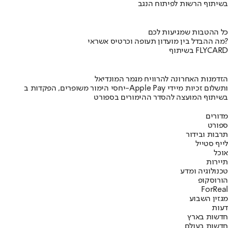
בשיתוף הרשות לפיתוח הנגב
כל ההטבות שמגיעות לכם
מה ההבדל בין מועדון תעופה וכרטיס אשראי?
בשיתוף FLYCARD
הזדמנות האחרונה להרוויח מגמר המונדיאל
יחסי הימור משופרים, הפקדות ב-Apple Pay ותשלום זכיות מיידי
בשיתוף המועצה להסדר ההימורים בספורט
מדורים
ספורט
תרבות ובידור
לייף סטייל
אוכל
תיירות
טכנולוגיה ומדע
הורוסקופ
ForReal
מגזין השבוע
דעות
חדשות בארץ
חדשות בעולם