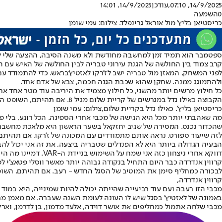
14/9/2025, 07:10
,עודכן
14/9/2025, 14:01
0
השמעה
כריסטיאן בליץ' מול אוראל גרינפלד. צילום: עמי שומן
ספטמבר הוא תמיד זמן למחשבה מחודשת ולא משנה הסיבה, ההצעה שלי לאי
קרב צמוד בין החולשה של הגנת עירוני טבריה לבין החולשה של האיש עם ה
לפני המשחק, המאזן מול טבריה ישב ל
ז'רקו לאזטיץ'
בראש. כדי להתמודד עם
ולהתמוגג ממנה. שחקן שהוא שכבת הגנה חכמה, צבא של אדם אחד.
כל חילוץ מרשים יותר מהשני, כל חילוץ מצמיד את היריבה עוד מטר אחד א
הקבוצה כאילו גדל במגרשים של קריית שלום מגיל 8. אם תהיתם, השופט היה אוראל גרינפלד.
כריסטיאן בליץ'. כאילו גדל בקריית שלום,צילום: עמי שומן
מה שאהבתי יותר מכל היא הגישה של מכבי אחרי הספיגה. הכל רוגע, בלי פאנ
שהכדור נכנס. המסירה של שגיב יחזקאל בשער הראשון היא מלאכת מחשבת,
לזה שיעור ספורט, נראה אותם מתמודדים עם המכונה של ז'רקו. אם תהיתם,
הבעיה הגדולה ביותר היא לא הפנדלים שטבריה ביצעה, את זה אני יכול לה
דווקא אחרי ניצחון כזה אני שמח על השימוש בניידת ה-VAR. דמיינו מה היה קורה הערב בלעדיה. אם תהיתם, השופט היה אוראל גרינפלד.
קרווין אנדרדה כבר היום התחיל בנקודה גבוהה יותר מאשר ווסלי פטאצ'י 
לבכורה כמחליף סימן את המוטיב של הסגל החדש - רעב. אם תהיתם, השופט
קרווין אנדרדה,
מכבי הזו רעבה ועם עוד רביעייה שהייתה יכולה להיות שמינייה, היא במוד לטרוף, כל זה בתוך לו"ז 
באמונה של לאזטיץ' בסגל שיש לו העונה לעומת השנה שעברה. אם מאמן מרגי
מכבי שלחה אתמול כמחליפים את אושר דוידה, אלעד מדמון, בן לדרמן, וארל