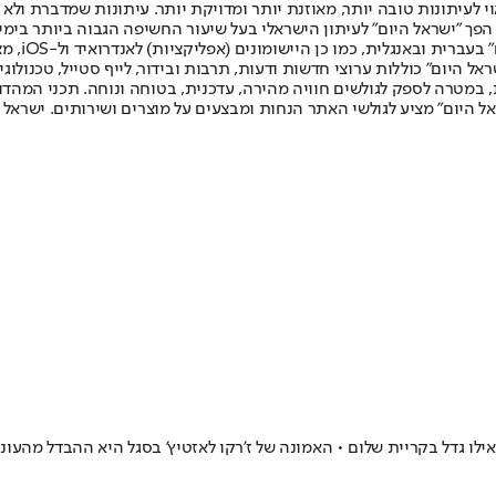
לעיתונות טובה יותר, מאוזנת יותר ומדויקת יותר. עיתונות שמדברת ולא צ
שלום. המהדורה המודפסת הראשונה פורסמה ב-30 ביולי 2007, וב-2010 הפך "ישראל היום" לעיתון הישראלי בעל שי
לחמנוביץ,
ל היום" כוללות ערוצי חדשות ודעות, תרבות ובידור, לייף סטייל, טכנולוגיה
ברית, במטרה לספק לגולשים חוויה מהירה, עדכנית, בטוחה ונוחה. תכני המה
ל היום" מציע לגולשי האתר הנחות ומבצעים על מוצרים ושירותים. ישראל 
לו גדל בקריית שלום • האמונה של ז'רקו לאזטיץ' בסגל היא ההבדל מהעו