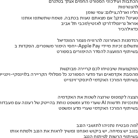
הכתבות ועידכוני הספורט החמים אצלך בטלגרם
להצטרפות
הליו וארלה,צילום: עמי שומן
טעינו? נתקן! אם מצאתם טעות בכתבה, נשמח שתשתפו אותנו
אוראל גרינפלד
ז'רקו לאזטיץ'
מכבי תל אביב
כדאי
להכיר
הזדמנות האחרונה להרוויח מגמר המונדיאל
יחסי הימור משופרים, הפקדות ב-Apple Pay ותשלום זכיות מיידי
בשיתוף המועצה להסדר ההימורים בספורט
המקצועות שיבטיחו לכם קריירה מבוקשת
מהסבת אקדמאים ועד מדעי הספורט: כל מסלולי הקריירה בלוינסקי-וינגייט
בשיתוף המרכז האקדמי לוינסקי־וינגייט
הצצה לקמפוס שרוצה לשנות את האקדמיה
שערי מדע ומשפט נוחת בהייטק של רעננה עם מעבדות AI ותוכניות חדשות
בשיתוף המרכז האקדמי שערי מדע ומשפט
מה מבטיח נתניהו לתושבי הנגב?
בנגב יש צמיחה, יש ביקוש ואנחנו נמשיך לראות את הנגב ולפתח אותו
בשיתוף הרשות לפיתוח הנגב