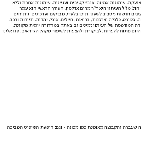
ועקת. עיתונות אמינה, אובייקטיבית ועניינית. עיתונות אחרת וללא
עור החשיפה הגבוה ביותר בימי חול. מו"ל העיתון היא ד"ר מרים אדלסון. העורך הראשי הוא עמר
 והעורך המייסד הוא עמוס רגב. אתרי האינטרנט של "ישראל היום" בעברית ובאנגלית, כמו כן היישומונים (אפליקציות) לאנדרואיד ול-iOS, מציגים חדשות מסביב לשעון, תוכן בלעדי, מבזקים ועדכונים, ניתוחים
, ספורט, כלכלה וצרכנות, בריאות, חיילים, אוכל, יהדות, תיירות ורכב.
דורה המודפסת של העיתון זמינים גם באתר, במהדורה יומית מקוונת,
היום פתוח להערות, לביקורת ולהצעות לשיפור מקהל הקוראים. פנו אלינו
נה שעברה והקבוצה מאומנת כמו מכונה • וגם: הופעת השיפוט המביכה