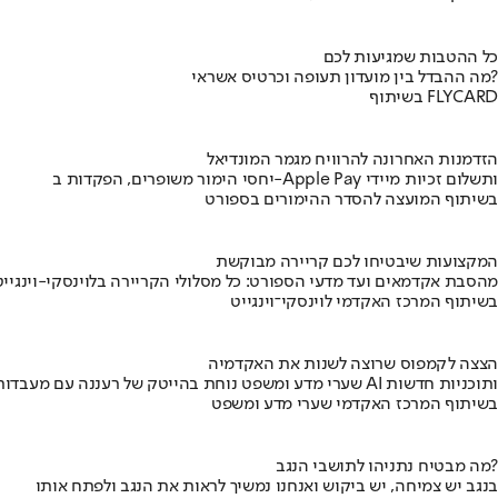
כל ההטבות שמגיעות לכם
מה ההבדל בין מועדון תעופה וכרטיס אשראי?
בשיתוף FLYCARD
הזדמנות האחרונה להרוויח מגמר המונדיאל
יחסי הימור משופרים, הפקדות ב-Apple Pay ותשלום זכיות מיידי
בשיתוף המועצה להסדר ההימורים בספורט
המקצועות שיבטיחו לכם קריירה מבוקשת
מהסבת אקדמאים ועד מדעי הספורט: כל מסלולי הקריירה בלוינסקי-וינגייט
בשיתוף המרכז האקדמי לוינסקי־וינגייט
הצצה לקמפוס שרוצה לשנות את האקדמיה
שערי מדע ומשפט נוחת בהייטק של רעננה עם מעבדות AI ותוכניות חדשות
בשיתוף המרכז האקדמי שערי מדע ומשפט
מה מבטיח נתניהו לתושבי הנגב?
בנגב יש צמיחה, יש ביקוש ואנחנו נמשיך לראות את הנגב ולפתח אותו