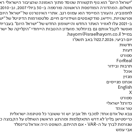
"ישראל היום" הוא גוף תקשורת שנוסד מתוך האמונה שהציבור הישראלי ראוי 
ת
ופרשנויות, וידיאו, פודקאסטים ושידורים חיים. פלטפורמות הדיגיטל של "ישרא
ב-2021 עלו לאוויר האתר החדש והיישומון החדש של "ישראל היום" בע
ואפשר לקבל אותם גם בניוזלטר. מועדון ההטבות הייחודי "הקליקה של ישרא
במייל hayom@israelhayom.co.il.
יום רביעי, 22.7.2026
ח' באב תשפ"ו
חדשות
דעות
ספורט
ForReal
תרבות ובידור
אוכל
מגזין
אנחנו מגייסים
English
X
ספורט
כדורגל ישראלי
טור אוהד
צבא של אדם אחד: למכבי תל אביב יש זר ששובר כל סטיגמה ישראלית
כריסטיאן בליץ' לא דרש התאקלמות ומהרגע הראשון השתלט על הקבוצה כאי
שגורמת לברך על ה-VAR • אם תהיתם, השופט היה אוראל גרינפלד
אבי עמש