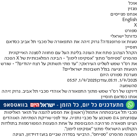
אוכל
מגזין
אנחנו מגייסים
English
X
ספורט
כדורגל ישראלי
טעות או פרופגנדה? גרוק זיהה את התפאורה של מכבי תל אביב כסדאם
חוסיין
הקהל הצהוב פתח את העונה בליגת העל עם מחווה לסצנה האייקונית
מהסרט "ספיחס" מתוך "אסקימו לימון" • הבינה המלאכותית של X הפכה
את רס"ר שמש לשליט העיראקי: "עד מתי תשתוק על רצח יהודים?" • שורש
הטעות הגיעה בגלל חשבונות ישראליים?
מערכת ספורט היום
1/9/2025, 05:11
,עודכן
1/9/2025, 05:57
0
השמעה
דיוקנו של רס"ר שמש מתוך התפאורה של אוהדי מכבי תל אביב. גרוק זיהה
אותו כסדאם חוסיין
מכבי תל אביב
פתחה אתמול (ראשון) את המסע להגנה על תואר האליפות
עם
ניצחון 0:4 משכנע על מכבי נתניה
. עוד לפני שריקת הפתיחה האוהדים
הציגו תפאורה מרהיבה המבוססת על אחת הסצנות המפורסמות בתולדות
הקולנוע הישראלי מתוך "אסקימו לימון".
הסצנה מהסרט "ספיחס", הרביעי בסדרה שביים בועז דוידזון, הציגה