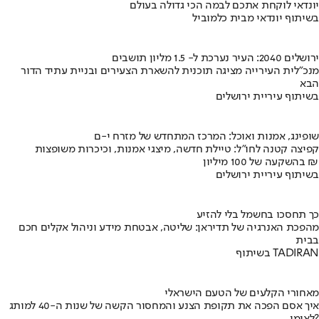
יונדאי לוקחת אתכם לבמה הכי גדולה בעולם
בשיתוף יונדאי מבית כלמוביל
ירושלים 2040: העיר נערכת ל- 1.5 מליון תושבים
מנכ"לית העירייה מציגה תוכנית להשארת הצעירים ובניית עתיד הדור
הבא
בשיתוף עיריית ירושלים
שופינג, אמנות ואוכל: המרכז המתחדש של מזרח י-ם
קפיצה קטנה לחו"ל: טיילת חדשה, מיצגי אמנות, וכיכרות משופצות
בהשקעה של 100 מיליון ₪
בשיתוף עיריית ירושלים
כך תחסכו בחשמל בלי להזיע
מהפכת האנרגיה של תדיראן: שליטה, אבטחת מידע וניהול אקלים חכם
בבית
בשיתוף TADIRAN
מאחורי הקלעים של הטעם הישראלי
איך אסם הפכה את תקופת הצנע והמחסור הקשה של שנות ה-40 למותג
לאומי?