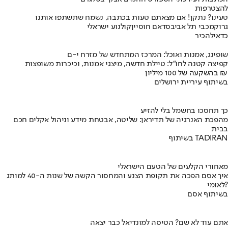
להצטרפות
טעינו? נתקן! אם מצאתם טעות בכתבה, נשמח שתשתפו אותנו
גרוק
מכבי תל אביב
סדאם חוסיין
קולנוע ישראלי
כדאי
להכיר
שופינג, אמנות ואוכל: המרכז המתחדש של מזרח י-ם
קפיצה קטנה לחו"ל: טיילת חדשה, מיצגי אמנות, וכיכרות משופצות
בהשקעה של 100 מיליון ₪
בשיתוף עיריית ירושלים
כך תחסכו בחשמל בלי להזיע
מהפכת האנרגיה של תדיראן: שליטה, אבטחת מידע וניהול אקלים חכם
בבית
בשיתוף TADIRAN
מאחורי הקלעים של הטעם הישראלי
איך אסם הפכה את תקופת הצנע והמחסור הקשה של שנות ה-40 למותג
לאומי?
בשיתוף אסם
אתם עוד לא שם? הטיסה למונדיאל כבר יצאה