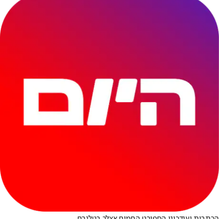
הכתבות ועידכוני הספורט החמים אצלך בטלגרם