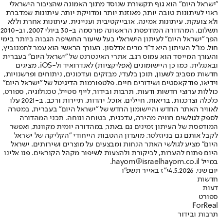
"ישראל היום" הוא גוף תקשורת שנוסד מתוך האמונה שהציבור הישראלי
ראוי לעיתונות טובה יותר, מאוזנת יותר ומדויקת יותר. עיתונות שמדברת
ולא צועקת. עיתונות אמינה, אובייקטיבית ועניינית. עיתונות אחרת וללא
תשלום. המהדורה המודפסת הראשונה פורסמה ב-30 ביולי 2007, וב-2010
הפך "ישראל היום" לעיתון הישראלי בעל שיעור החשיפה הגבוה ביותר בימי
חול. מו"ל העיתון היא ד"ר מרים אדלסון. העורך הראשי הוא עמר לחמנוביץ,
והעורך המייסד הוא עמוס רגב. אתרי האינטרנט של "ישראל היום" בעברית
ובאנגלית, כמו כן היישומונים (אפליקציות) לאנדרואיד ול-iOS, מציגים
חדשות מסביב לשעון, תוכן בלעדי, מבזקים ועדכונים, ניתוחים ופרשנויות,
וידיאו, פודקאסטים ושידורים חיים. פלטפורמות הדיגיטל של "ישראל היום"
כוללות ערוצי חדשות ודעות, תרבות ובידור, לייף סטייל, טכנולוגיה, ספורט,
כלכלה וצרכנות, בריאות, חיילים, אוכל, יהדות, תיירות ורכב. ב-2021 עלו
לאוויר האתר החדש והיישומון החדש של "ישראל היום" בעברית, במטרה
לספק לגולשים חוויה מהירה, עדכנית, בטוחה ונוחה. תכני המהדורה
המודפסת של העיתון זמינים גם באתר, במהדורה יומית מקוונת, ואפשר
לקבל אותם גם בניוזלטר. מועדון ההטבות הייחודי "הקליקה של ישראל
היום" מציע לגולשי האתר הנחות ומבצעים על מוצרים ושירותים. ישראל
היום פתוח להערות, לביקורת ולהצעות לשיפור מקהל הקוראים. פנו אלינו
במייל hayom@israelhayom.co.il.
יום שני, 4.5.2026
י"ז באייר תשפ"ו
חדשות
דעות
ספורט
ForReal
תרבות ובידור