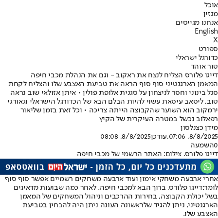
אוכל
מגזין
אנחנו מגייסים
English
X
ספורט
כדורגל ישראלי
טור אוהד
דייגו פלורס הצליח לנצח את ראקוב - וגם את הנהלת מכבי חיפה
המאמן הארגנטיני סוף סוף הראה את טביעת האצבע שלו והצליח לקחת
סגל בינוני וחסר לניצחון על סגנית אלופת פולין • איתן אזולאי שוב נראה
טוב, ליסאב עיסאת עשוי להיות הבלם הבא של הכדורגל הישראלי וגאורגי
ירמקוב הוא השוער שהקבוצה הייתה צריכה • וכל זאת בזמן שליאור
רפאלוב נכשל במטרה העיקרית של הקיץ
מידן כצנלסון
8/8/2025, 07:06
,עודכן
8/8/2025, 08:08
0
השמעה
דייגו פלורס. צילום: האתר הרשמי של מכבי חיפה
אחרי ארבעה משחקי אימון ועוד ארבעה משחקים רשמיים אפשר סוף סוף
לומר:
דייגו פלורס
, ברוך הבא למכבי חיפה. לאחר כמה שבועות מדאיגים
בשל יכולת הקבוצה, בחירות ההרכבים וניהול המשחקים של המאמן
הארגנטיני, ניתן להגיד שלראשונה העונה ניתן היה להבחין בטביעת
האצבע שלו.