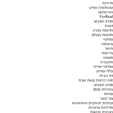
תיירות
טכנולוגיה ומדע
הורוסקופ
ForReal
מגזין השבוע
דעות
חדשות בארץ
חדשות בעולם
פוליטי
ביטחוני
חינוך
בריאות
משפט
תחבורה
פוליטי-מדיני
כללי ומידע
דף הבית
זמני כניסת וצאת שבת
מגזין השבוע
בחירות 2026
אודות
צור קשר
נבחרת הכתבים והפרשנים
מדיניות פרטיות
הצהרת נגישות