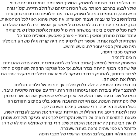
זה החל מהכנה מצוינת למשחק, המשיך משינויים כפויים טובים שהוא
נאלץ לבצע בהרכב הפותח בשל חסרונותיהם של דולב חזיזה, קנג׳י גורה
ודיא סבע, והסתיים בניהול משחק נהדר עם חילופים נכונים ו
ניצחון אחד
גדול
וחשוב כל כך עבורו ועבור המועדון. אין ספק שהוא ראוי לכל המחמאות.
נכון, ל
מכבי חיפה
היה גם לא מעט מזל אמש, אך אפשר היה לראות שפלורס
לקח סגל שחקנים בינוני במשחק חוץ מול סגנית אלופת פולין שעל קוויה
עומד אגדת מועדון ומאמן בחסד - מארק פאפשון, ומצליח כנגד כל
התחזיות לנצח אותה. אפשר רק לדמיין מה היה קורה אילו משחק הגומלין
היה משוחק בסמי עופר לח, גועש ורועש.
שחקני מכבי חיפה,
רוצים להוכיח
המשחק אתמול (חמישי) אמנם החל בשליטה פולנית, כשהעזרה ההגנתית
של שחקני הכנף הייתה בגדר נעלם, אך ככל שנקפו הדקות השחקנים החלו
לצבור ביטחון, להחזיק בכדור ובעיקר להוציא את הפולנים מהקצב שבו הם
החלו את המשחק.
גם המחצית השנייה החלה בלחץ פולני, אך חניכיו של פלורס הצליחו
להתגבר עליו בעזרת המון ביטחון וקור רוח, יחד עם עמידה טקטית טובה,
ובאו על שכרם עם שער נפלא של איתן אזולאי שממשיך את הכושר המצוין
שלו מפתיחת העונה. אם הייתה מחשבה שהוא בלט בסיבוב הקודם רק
בשל חולשת היריבה, הרי שאמש קיבלנו תשובה לכך.
ניתן לראות היטב את הקלילות, הניידות ובעיקר את הרעב לעבודה קשה,
כשאת התוצאות רואים על הדשא והקרדיט לכך מגיע בעיקר לפלורס, שנותן
לו את הביטחון להראות את היכולות שלו. הרי ברור שאזולאי הוא לא שחקן
כדורגל רע כפי שהיה נראה בעונה שעברה.
איתן אזולאי חוגג,צילום: האתר הרשמי של מכבי חיפה