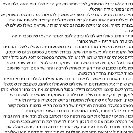
גבוהה לאורך כל המשחק, לצד שיפור משחק הרגל שלו, הוא יהיה בלם יוצא
דופן בקנה מידה ישראלי.
מילה טובה מגיעה גם לילה בטאיי שממשיך להראות כמה חוכמת משחק יש
לו ומצליח פעם אחר פעם לקרוא כמה מהלכים קדימה ולעשות את הכל
בצורה נקייה. וכמובן מילה טובה גם לפייר קורנו, שנראה כאילו מעולם לא
עזב.
פייר קורנו. כאילו מעולם לא עזב,צילום: האתר הרשמי של מכבי חיפה
המטרה העיקרית - קשר אחורי
מכבי חיפה נמצאת כעת בצומת דרכים משמעותית. העפלה לשלב הבתים
של הקונפרנס ליג משמעותה שקט בגזרת המאמן, כספים רבים שייכנסו,
זרים איכותיים יותר שירצו להגיע ולהשתתף במפעל אירופי, רעב גדול יותר
מצד בעלי הקבוצה שיתבטא ביותר שחקני רכש לסגל רחב שישחק בשני
מפעלים וכמובן שיותר דקות משחק להרבה יותר שחקנים, דבר שחשוב
מאוד לבריאות בחדר ההלבשה.
בשנים האחרונות אפשר לראות בבירור שההעפלות לשלבי בתים אירופיים
רק שיפרו את המועדונים הישראלים שהעפילו אליהם, כשקבוצות שנכשלו
בדרך לשם קיצצו תקציבים ודיללו בסגל השחקנים. את הניצחון הנפלא ניתן
לזקוף אך ורק לזכותם של דייגו פלורס והשחקנים שהצליחו לעשות יש
מאין, וזאת על אף שהנהלת המועדון בראשות איציק עובדיה ו
ליאור
רפאלוב
נכשלה במטרה העיקרית של הקבוצה הקיץ בדמות הבאת קשר
אחורי, לכל הפחות, לצמד המפגשים בסיבוב השני במוקדמות.
נכון, הסיכוי לקבל את קבוצה חזקה כמו ראקוב בשלב הזה אינו היה גבוה,
אך הנהלה טובה עם ניהול נכון חייבת להיערך לכל תרחיש. מכבי חיפה
הייתה אמורה להיות כעת עם קשר אחורי ברמה גבוהה שהיה מעלה את
הסיכויים לעבור את הקבוצה הפולנית באחוז ניכר והתקווה היא שפלורס,