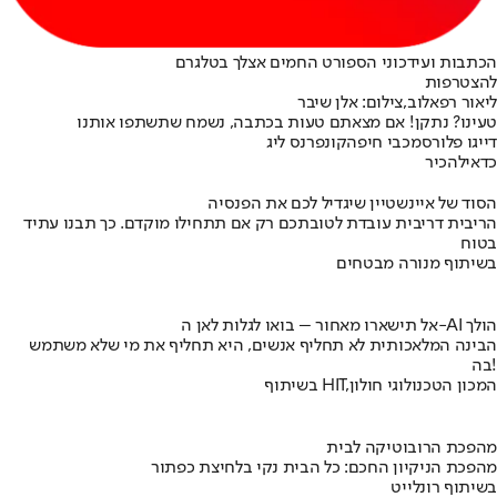
הכתבות ועידכוני הספורט החמים אצלך בטלגרם
להצטרפות
ליאור רפאלוב,צילום: אלן שיבר
טעינו? נתקן! אם מצאתם טעות בכתבה, נשמח שתשתפו אותנו
דייגו פלורס
מכבי חיפה
קונפרנס ליג
כדאי
להכיר
הסוד של איינשטיין שיגדיל לכם את הפנסיה
הריבית דריבית עובדת לטובתכם רק אם תתחילו מוקדם. כך תבנו עתיד
בטוח
בשיתוף מנורה מבטחים
אל תישארו מאחור – בואו לגלות לאן ה-AI הולך
הבינה המלאכותית לא תחליף אנשים, היא תחליף את מי שלא משתמש
בה!
בשיתוף HIT,המכון הטכנולוגי חולון
מהפכת הרובוטיקה לבית
מהפכת הניקיון החכם: כל הבית נקי בלחיצת כפתור
בשיתוף רונלייט