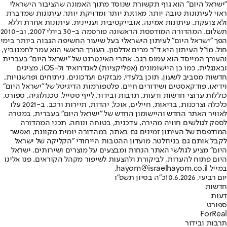
"ישראל היום" הוא גוף תקשורת שנוסד מתוך האמונה שהציבור הישראלי
ראוי לעיתונות טובה יותר, מאוזנת יותר ומדויקת יותר. עיתונות שמדברת
ולא צועקת. עיתונות אמינה, אובייקטיבית ועניינית. עיתונות אחרת וללא
תשלום. המהדורה המודפסת הראשונה פורסמה ב-30 ביולי 2007, וב-2010
הפך "ישראל היום" לעיתון הישראלי בעל שיעור החשיפה הגבוה ביותר בימי
חול. מו"ל העיתון היא ד"ר מרים אדלסון. העורך הראשי הוא עמר לחמנוביץ,
והעורך המייסד הוא עמוס רגב. אתרי האינטרנט של "ישראל היום" בעברית
ובאנגלית, כמו כן היישומונים (אפליקציות) לאנדרואיד ול-iOS, מציגים
חדשות מסביב לשעון, תוכן בלעדי, מבזקים ועדכונים, ניתוחים ופרשנויות,
וידיאו, פודקאסטים ושידורים חיים. פלטפורמות הדיגיטל של "ישראל היום"
כוללות ערוצי חדשות ודעות, תרבות ובידור, לייף סטייל, טכנולוגיה, ספורט,
כלכלה וצרכנות, בריאות, חיילים, אוכל, יהדות, תיירות ורכב. ב-2021 עלו
לאוויר האתר החדש והיישומון החדש של "ישראל היום" בעברית, במטרה
לספק לגולשים חוויה מהירה, עדכנית, בטוחה ונוחה. תכני המהדורה
המודפסת של העיתון זמינים גם באתר, במהדורה יומית מקוונת, ואפשר
לקבל אותם גם בניוזלטר. מועדון ההטבות הייחודי "הקליקה של ישראל
היום" מציע לגולשי האתר הנחות ומבצעים על מוצרים ושירותים. ישראל
היום פתוח להערות, לביקורת ולהצעות לשיפור מקהל הקוראים. פנו אלינו
במייל hayom@israelhayom.co.il.
יום רביעי, 10.6.2026
כ"ה בסיון תשפ"ו
חדשות
דעות
ספורט
ForReal
תרבות ובידור