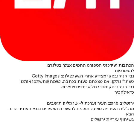
הכתבות ועידכוני הספורט החמים אצלך בטלגרם
להצטרפות
גבי קניקובסקי מצדיע אחרי השער,צילום: Getty Images
טעינו? נתקן! אם מצאתם טעות בכתבה, נשמח שתשתפו אותנו
גבי קניקובסקי
מכבי תל אביב
פרנצווארוש
כדאי
להכיר
ירושלים 2040: העיר נערכת ל- 1.5 מליון תושבים
מנכ"לית העירייה מציגה תוכנית להשארת הצעירים ובניית עתיד הדור
הבא
בשיתוף עיריית ירושלים