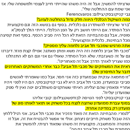
שרציתי להמשיך, אבל זה היה משהו שהייתי חייב לעצמי ולמשפחה שלי. אז
אני שמח עם ההחלטה שלי".
גבי קניקובסקי,צילום: Ferencvaros
כמה השיקול הכלכלי היווה חלק גדול בהחלטה לעזוב?
"ברור שרציתי להשתדרג גם כלכלית. בסוף גם בנושא הזה וגם מקצועית
הכל הסתדר. אם הייתי חושב רק על הפן הכלכלי, הייתי הולך לצסק"א
סופיה, אבל גם מהבחינה הזאת לא הכל היה סביב הכסף. בסוף זאת קפיצה
מכל הבחינות, כלכלית ומקצועית".
אתה מרגיש שמכבי תל אביב נלחמה עליך מספיק?
"מכבי תל אביב נלחמה וזה היה משא ומתן מאתגר, אפילו קצת מוזר. דיברנו
גם על זה כשעזבתי, שלא הכל הסתדר, שאולי גם אני וגם הם לא התנהלנו
כמו שצריך לאורך הדרך. אבל זה מאחורינו".
ראית את המשחקים של מכבי תל אביב? כבר אחרי המשחקים האחרונים
דובר על החיסרון שלך.
"זו מחמאה ענקית שבמועדון כזה אני חסר, אבל כמו שאמרתי לאנשים
סביבי ובמועדון, מכבי תל אביב היא לא גבי קניקובסקי, הם היו לפני ויהיו
אחריי ומאמין שהם יצליחו. ראיתי ששחקנים משתלבים יפה ואין לי ספק
שמועדון יצליח".
גבי קניקובסקי לפני הטיסה לבודפשט,צילום: קובי אליהו
בסוף עברת ממועדון שרוצה לנצח בכל משחק או תואר לאותו סוג של
מועדון רק במדינה אחרת.
"לגמרי. מהבחינה הזאת זה מאוד מזכיר את מכבי תל אביב. אני רגיל ללחץ
הזה שבכל משחק חייבים ניצחון. אולי אי אפשר להבטיח את זה, אבל זו
המטרה והמחשבה. מקצועית זה משהו שמאוד רציתי, להמשיך את
המסורת של מכבי תל אביב גם פה".