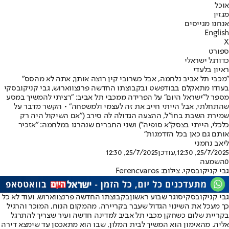
אוכל
מגזין
אנחנו מגייסים
English
X
ספורט
כדורגל ישראלי
ראיון בלעדי
"מכבי תל אביב נלחמה, אבל כשרובי קין רוצה אותך, אתה לא מהסס"
בעודו מתאקלם בבודפשט ובקבוצתו החדשה פרנצווארוש, גבי קניקובסקי
מספר ל"ישראל היום" על הפרידה ממכבי תל אביב: "רציתי להמשיך במסע
שהתחלתי, אבל הייתי חייב את זה לעצמי ולמשפחה" • הקשר מדבר על
שמירת השבת בחו"ל, ההצעה הגדולה לה סירב ("אם השיקול היה רק
כלכלי, הייתי בצסק"א סופיה") ושני החברים שנהרגו במלחמה: "אזכיר
אותם גם כאן בכל הזדמנות"
ליאב נחמני
25/7/2025, 12:30
,עודכן
25/7/2025, 12:30
0
השמעה
גבי קניקובסקי. צילום: Ferencvaros
גבי קניקובסקי
סוגר שבוע ראשון
בקבוצתו החדשה פרנצווארוש
, ועוד לא כל
כך מעכל את השינוי הגדול שעבר בקריירה. מהמקום הנוח, המוכר והרגיל
בקריית שלום כשחקן מכבי תל אביב למדינה חדשה ועיר שצריך להתרגל
אליה. מהאימון הוא המשיך לבית המלון, שבו הוא מתאכסן עד שימצא דירה