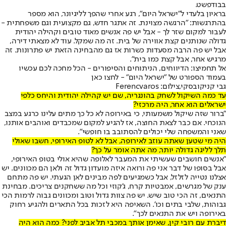
בבודפשט.
בראיון בלעדי ל"ישראל היום", רגע אחרי שהפך לליגיונר, הוא מספר
בהתרגשות: "הרגשה מצוינת. זה אתגר חדש, גם מקצועית וגם משפחתית -
לעבור למקום שזר לך - אבל יש פה אנשים מאוד טובים וקהילה יהודית
גדולה שנותנים קצת אווירה של בית. זה מה שמקל. עוד לא מצאתי דירה,
אבל יש פה הרבה מסעדות כשרות אז גם מהבחינה הזאת יש פתרונות. זה
מרגיש אחר, אבל קצת כמו בית".
אל תחמיצו: הדיווחים, הניתוחים והסיפורים - הכל מחכה לכם עכשיו
בעמוד הספורט של "ישראל היום" - לחצו כאן
גבי קניקובסקי,צילום: Ferencvaros
עד כמה השיקול לשחק בהונגריה, שם יש קהילה יהודית והיחס כלפי
ישראלים הוא אחר, היה מרכזי?
"ברור שזה שיקול משמעותי, כי באירופה לא כל כך מתים עלינו כרגע במצב
הנוכחי. אם כבר לצאת החוצה, אז להגיע למקום שמכבדים ואוהבים אותנו,
שאני והמשפחה שלי יכולים להסתובב בו חופשי".
היה מי שטען שאתה עוזב לאירופה, אבל לא לטופ האירופי, חשבו שאולי
תלך לליגה גדולה יותר, מה אתה אומר על כך?
"אנשים חושבים שעשיתי את המעבר לאלופה שהיא אולי בטופ האירופי,
אבל בסופו של דבר אני פה ורואה איזה מועדון גדול זה ולאן הם מכוונים. יש
אצלנו נטייה לזלזל, אבל כשמגיעים לפה מבינים לאן הגעתי. יש פה מתחם
ענק של מגרשים, אמבטיות קרח, ג'קוזי וכל מה ששחקנים צריכים. מבחינת
התנאים, זה הכי טוב שיש. יש פה צוות גדול וטוב ומכוונים גבוה לרמות הכי
גבוהות, שלבי בתים וכו'. השאיפה היא לזכות בכל התארים ולהגיע רחוק
באירופה ויש את התנאים לכך".
דיברת עם רובי קין, שאימן אותך במכבי תל אביב לפני? כמה הוא היה