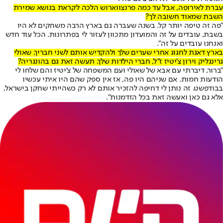
עברת לאירופה, אבל עד כמה פרנצווארוש הלכה לקראת בנושא שמירת
השבת שמאוד חשובה לך?
"פה זה טיפה יותר קל. בשנה שעברה גם בארץ הרבה משחקים לא היו
בשבת, עובדים על זה והמועדון מתכוון לעזור לי בפתרונות. הכל עוד חדש
ואנחנו עובדים על זה".
בארץ דאגת לחגוג אחרי שערים שלך ולהקדיש אותם לשני חבריך, שאולי
גרינגליק וירון צ'יטיז ז"ל, חברי הילדות שלך. תעשה זאת גם בהונגריה?
"ברור, דיברתי עם אבא של שאולי ועם המשפחה של צ'יטיז והם שלחו לי
הודעות חמות. אם שניהם היו פה, אז אין ספק שהם היו איתי עכשיו
בבודפשט. זה נותן לי דחיפה להזכיר אותם לא רק כשהייתי שחקן בישראל,
אלא גם כאן ואעשה זאת בכל הזדמנות".