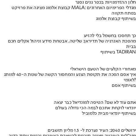
חלון ההזדמנויות בכפר גנים נסגר
קבוצת אלמוג מציגה את פרויקט MALA: מגדלי הפרימיום האחרונים
בפתח תקווה
בשיתוף קבוצת אלמוג
כך תחסכו בחשמל בלי להזיע
מהפכת האנרגיה של תדיראן: שליטה, אבטחת מידע וניהול אקלים חכם
בבית
בשיתוף TADIRAN
מאחורי הקלעים של הטעם הישראלי
איך אסם הפכה את תקופת הצנע והמחסור הקשה של שנות ה-40 למותג
לאומי?
בשיתוף אסם
אתם עוד לא שם? הטיסה למונדיאל כבר יצאה
יונדאי לוקחת אתכם לבמה הכי גדולה בעולם
בשיתוף יונדאי מבית כלמוביל
ירושלים 2040: העיר נערכת ל- 1.5 מליון תושבים
מנכ"לית העירייה מציגה תוכנית להשארת הצעירים ובניית עתיד הדור