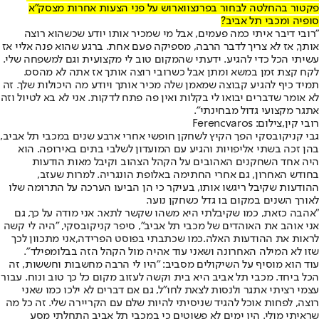
פקטור בהחלטה לבחור בפרנצווארוש על פני הצעות אחרות מצסק"א
סופיה ומכבי תל אביב?
"
רובי דיבר איתי כמה פעמים
, אבל מי שמכיר אותו יודע שכשהוא רוצה
אותך, אז לא צריך לדבר הרבה, מספיקה פעם אחת. ברגע שהוא פנה אליי אז
עשיתי הכל כדי להגיע. ידעתי שהמקום טוב לי מקצועית וגם למשפחה שלי.
לקח קצת זמן במשא ומתן אבל כשרובי רוצה אותך אז אתה לא מהסס.
תמיד כיף להגיע קבוצה שמאמן שלה מכיר אותך ויודע מה היכולות שלך. זה
לא אומר שדברים יבואו לי בקלות ואין פה פתח לדקות. אני לא בא לטיול וזה
אתגר מקצועי גדול מבחינתי".
רובי קין,צילום: Ferencvaros
גבי קניקובסקי הפך הקיץ לשחקן חופשי אחרי ארבע שנים במכבי תל אביב,
בהן זכה בשתי אליפויות והגיע עם המועדון לשלבי בתים באירופה. הוא
היה אחד השחקנים האהובים על הקהל הצהוב וקיבל מאות הודעות
בחודש האחרון, גם אחרי החתימה באלופת הונגריה. למרות שעזב,
ההודעות שקיבל ריגשו אותו, בעיקר כי הן הביעו הערכה על התרומה שלו
לאורך השנים במקום בו גדל כשחקן נוער.
"אהבה כזאת, כמו שקיבלתי היא משהו שקשר לתאר. אני מודה על כך, גם
אני אוהב את האוהדים של מכבי תל אביב", סיפר קניקובסקי, "היה לי קשה
לראות את ההודעות האלה.
כמו שכתבתי בפוסט הפרידה,
אני מתכוון לכך
שזו לא המילה האחרונה ושאני עוד אהיה מול הקהל הזה בבלומפילד".
עוד הוא מוסיף על השיקולים מסביב: "היו לי הרבה מחשבות וחששות, זה
הכל ביחד. מכבי תל אביב היא בית וקשה לעזוב מקום כל כך טוב ונוח. עבור
עצמי רציתי אתגר ולנסות לצאת לחו"ל, גם אם דברים לא ילכו כמו שאני
רוצה, לפחות אוכל להגיד שניסיתי להיות שלם עם הקריירה שלי. זה כל מה
שראיתי מולי. היו ימים לא פשוטים כי במכבי תל אביב התחלתי מסע