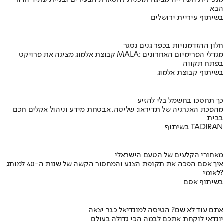
הבא
בשיתוף עיריית ירושלים
חלון ההזדמנויות בכפר גנים נסגר
קבוצת אלמוג מציגה את פרויקט MALA: מגדלי הפרימיום האחרונים
בפתח תקווה
בשיתוף קבוצת אלמוג
כך תחסכו בחשמל בלי להזיע
מהפכת האנרגיה של תדיראן: שליטה, אבטחת מידע וניהול אקלים חכם
בבית
בשיתוף TADIRAN
מאחורי הקלעים של הטעם הישראלי
איך אסם הפכה את תקופת הצנע והמחסור הקשה של שנות ה-40 למותג
לאומי?
בשיתוף אסם
אתם עוד לא שם? הטיסה למונדיאל כבר יצאה
יונדאי לוקחת אתכם לבמה הכי גדולה בעולם