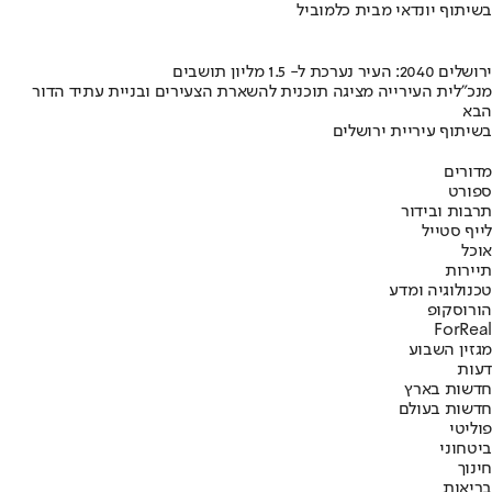
בשיתוף יונדאי מבית כלמוביל
ירושלים 2040: העיר נערכת ל- 1.5 מליון תושבים
מנכ"לית העירייה מציגה תוכנית להשארת הצעירים ובניית עתיד הדור
הבא
בשיתוף עיריית ירושלים
מדורים
ספורט
תרבות ובידור
לייף סטייל
אוכל
תיירות
טכנולוגיה ומדע
הורוסקופ
ForReal
מגזין השבוע
דעות
חדשות בארץ
חדשות בעולם
פוליטי
ביטחוני
חינוך
בריאות