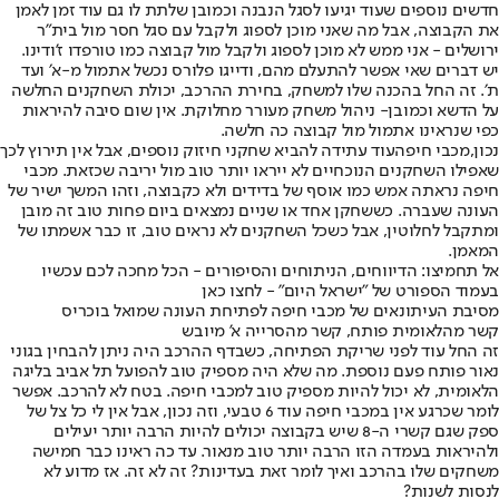
חדשים נוספים שעוד יגיעו לסגל הנבנה וכמובן שלתת לו גם עוד זמן לאמן
את הקבוצה, אבל מה שאני מוכן לספוג ולקבל עם סגל חסר מול בית״ר
ירושלים - אני ממש לא מוכן לספוג ולקבל מול קבוצה כמו טורפדו ז'ודינו.
יש דברים שאי אפשר להתעלם מהם, ודייגו פלורס נכשל אתמול מ-א׳ ועד
ת׳. זה החל בהכנה שלו למשחק, בחירת ההרכב, יכולת השחקנים החלשה
על הדשא וכמובן- ניהול משחק מעורר מחלוקת. אין שום סיבה להיראות
כפי שנראינו אתמול מול קבוצה כה חלשה.
נכון,
מכבי חיפה
עוד עתידה להביא שחקני חיזוק נוספים, אבל אין תירוץ לכך
שאפילו השחקנים הנוכחיים לא ייראו יותר טוב מול יריבה שכזאת. מכבי
חיפה נראתה אמש כמו אוסף של בדידים ולא כקבוצה, וזהו המשך ישיר של
העונה שעברה. כששחקן אחד או שניים נמצאים ביום פחות טוב זה מובן
ומתקבל לחלוטין, אבל כשכל השחקנים לא נראים טוב, זו כבר אשמתו של
המאמן.
אל תחמיצו: הדיווחים, הניתוחים והסיפורים - הכל מחכה לכם עכשיו
בעמוד הספורט של "ישראל היום" - לחצו כאן
מסיבת העיתונאים של מכבי חיפה לפתיחת העונה שמואל בוכריס
קשר מהלאומית פותח, קשר מהסרייה א' מיובש
זה החל עוד לפני שריקת הפתיחה, כשבדף ההרכב היה ניתן להבחין בגוני
נאור פותח פעם נוספת. מה שלא היה מספיק טוב להפועל תל אביב בליגה
הלאומית, לא יכול להיות מספיק טוב למכבי חיפה. בטח לא להרכב. אפשר
לומר שכרגע אין במכבי חיפה עוד 6 טבעי, וזה נכון, אבל אין לי כל צל של
ספק שגם קשרי ה-8 שיש בקבוצה יכולים להיות הרבה יותר יעילים
ולהיראות בעמדה הזו הרבה יותר טוב מנאור. עד כה ראינו כבר חמישה
משחקים שלו בהרכב ואיך לומר זאת בעדינות? זה לא זה. אז מדוע לא
לנסות לשנות?