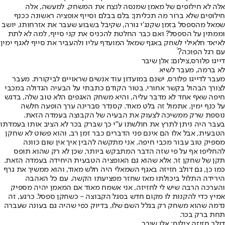
אלה לא חילופים של מאמן שמנסה לנצח את המשחק. למעשה, אלה
חילופים שלא ברור מה תכליתן: בלם בבלם וסייף אופציה ראשונה ככנף
שמאל מהספסל בזמן שקנג׳י גורה, שקיבל בשבוע שעבר את אזרחותו, יושב
וממתין על הספסל? ואם כבר החלטת להכניס את קני סייף, למה לא לתת
לאיאד חלאילי לשחק באגף שמאל המועדף עליו ולהעביר את סייף לאגף ימין
עם רגל הפוכה?ֿ
דייגו פלורס,צילום: אלן שיבר
לא ברמה, מעבר לשיא
מעבר לדייגו פלורס, ישנם במועדון עוד אנשים שראויים לביקורת. מעבר
לצורך הבהול בקשר אחורי, בטור הקודם כתבתי על הבעיה הגדולה במכבי
חיפה שאף אחד לא מדבר עליה, והיא משחק האגפים הלא טוב שלה, בדגש
על כנף ימין. אתמול זה בלט מאוד. קסנדר סברינה ערך הופעה חלשה
נוספת שרק ממשיכה לצעוק את הבעיה של הקבוצה בעמדה הזאת.
בעבר היה ניתן לתרץ את חולשתו ע״י כך שברק בכר לא הציב אותו בעמדתו
הטבעית, אבל אלו הם אינם פני הדברים כבר זמן רב, והוא פשוט לא שחקן
מספיק טוב עבור מכבי חיפה. אני מתקשה להבין איך אין שום כוונה
להחליפו אף על פי שזה הדבר המתבקש ביותר, שכן לא רק שהוא תופס
תקן של שחקן זר, אלא שהוא גם האופציה הטבעית היחידה בעמדה הזאת.
כמו כן, גם דולב חזיזה באגף השמאלי היה חלש מאוד, והוא ממשיך את גרף
הירידה התלול ביכולתו מאז שחזר מפציעתו הקשה. עם כל האהבה
והערכה הרבה שיש לי לחזיזה, אני אשמח מאוד אם המאמן יהיה מספיק
אמיץ כדי להקנות לו מקום חדש בסגל הקבוצה - כשחקן ספסל. כרגע, זה
נדמה שהוא משחק רק בגלל השם שלו, בדיוק כפי שהיה גם בעונה שעברה
תחת ברק בכר.
דולב חזיזה,צילום: אלן שיבר