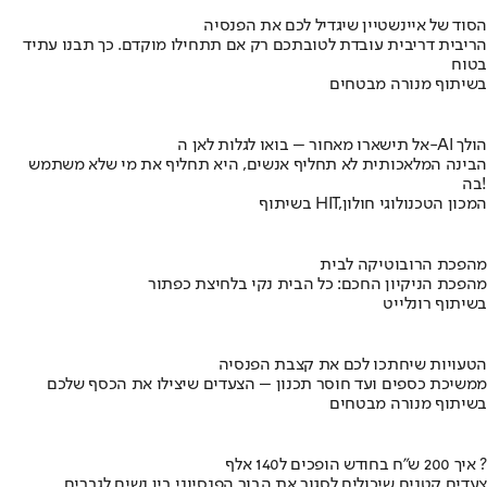
הסוד של איינשטיין שיגדיל לכם את הפנסיה
הריבית דריבית עובדת לטובתכם רק אם תתחילו מוקדם. כך תבנו עתיד
בטוח
בשיתוף מנורה מבטחים
אל תישארו מאחור – בואו לגלות לאן ה-AI הולך
הבינה המלאכותית לא תחליף אנשים, היא תחליף את מי שלא משתמש
בה!
בשיתוף HIT,המכון הטכנולוגי חולון
מהפכת הרובוטיקה לבית
מהפכת הניקיון החכם: כל הבית נקי בלחיצת כפתור
בשיתוף רונלייט
הטעויות שיחתכו לכם את קצבת הפנסיה
ממשיכת כספים ועד חוסר תכנון – הצעדים שיצילו את הכסף שלכם
בשיתוף מנורה מבטחים
איך 200 ש"ח בחודש הופכים ל140 אלף ?
צעדים קטנים שיכולים לסגור את הבור הפנסיוני בין נשים לגברים