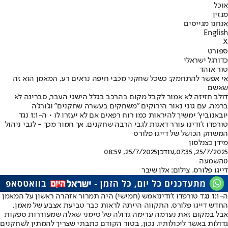
אוכל
מגזין
אנחנו מגייסים
English
X
ספורט
כדורגל ישראלי
טור אוהד
אי אפשר להתחמק: כשכל שחקני מכבי חיפה נראים רע, המאמן הוא זה
שאשם
דולב חזיזה לא אמור לקבל מקום בהרכב בגלל הישגי העבר, סברינה לא
ברמה, עם גוני נאור הירוקים "משחקים בעשרה שחקנים" וג'ורג'ה
יובאנוביץ' ימשיך להיראות כמו רוח רפאים אם לא יעזרו לו • ה-1:1 נגד
טורפדו ז'ודינו עורר דאגות לגבי הרבה שחקנים, אך חמור מכך - לגבי ניהול
המשחק הכושל של דייגו פלורס
מידן כצנלסון
25/7/2025, 07:35
,עודכן
25/7/2025, 08:59
0
השמעה
דייגו פלורס. צילום: אלן שיבר
ה-1:1 נגד טורפדו ז'ודינו
אמש (חמישי) היה תמרור אזהרה ראשון על המאמן
החדש דייגו פלורס. התקווה הייתה לראות כבר טביעת אצבע של מאמן,
אבל במקום זאת נערמה ערימה גדולה של סימני שאלה שמעוררות ספקות
גדולות באשר ליכולותיו. נכון, בטור הקודם כתבתי שצריך להמתין לשחקנים