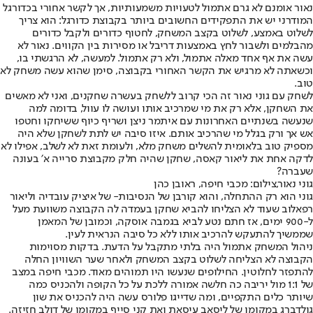
נאור אומנם לא גרם אתמול לטעויות משמעותיות, אך לקשר אחורי בכדורגל
המודרני יש את התפקידים החשובים ביותר בקבוצת כדורגל: הוא צריך
לשלוט באמצע, לשלוט בקצב המשחק, לחטוף כדורים ולקבל כדורים
מהבלמים ולשבור לחץ באמצעות דריבל או מסירות בין הקווים. נאור לא
עשה את אף אחד מאלה אתמול, ולא רק אתמול. למעשה, לא הרגשתי בו,
וכשאתה לא מרגיש את הקשר האחורי בקבוצה, סימן שהוא עשה משחק לא
טוב.
לשחק עם גוני נאור זה הכי קרוב ללשחק בעשרה שחקנים, ואני לא מאשים
את השחקן, אלא רק את מי שמרכיב אותו ועושה לו עוול, בדומה למה
שנעשה בשנתיים האחרונות עם איתמר ניצן ושריף כיוף ששיחקו וחטפו
אש אך ורק בגלל מי שהרכיב אותם. איזו סיבה יש לתת לשחקן שלא היה
מספיק טוב בלאומית להשלים משחק מלא, ולעומת זאת לא לשלב, אפילו לא
לדקה אחת את ליאור קאסה, שחקן שהיה חלק מקבוצת סרייה א׳ בעונה
שעברה?
גוני נאור,צילום: מכבי חיפה, ראובן כהן
גוני הוא רק ההתחלה, והוא קורבן של הנסיבות- של איציק עובדיה וליאור
רפאלוב שעוד לא הצליחו להביא שחקן בעמדה לה הקבוצה משוועת מעל
ל-900 ימים, אז חתם נטע לביא בגמבה אוסקה, וכמובן של המאמן
שממשיך להתעקש להרכיב אותו ללא כל סיבה הנראית לעין.
ניהול המשחק אתמול היה בלתי מתקבל על הדעת. בדקות מסוימות
הקבוצה לא הצליחה לשלוט בקצב המשחק ולאחר שער השוויון החלה
להתפזר לחלוטין. החילופים שנעשו היו תמוהים מאוד. מכבי חיפה במצב
של 1:1 מול יריבה כה חלשה אמורה ללכת על כל הקופה ולהכניס כמה
שיותר כלים התקפיים, ומה שדייגו פלורס עשה היה להכניס את שון
גולדברג במקומו של ליסאב עיסאת ואת קני סייף במקומו של דולב חזיזה.