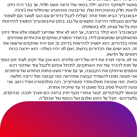
באשר לשחקני הרכש, יילה בטאי עוד נראה מעט חלוד, אך כבר היה ניתן
לראות חלק מהאיכויות שלו. טריבנטה סטיוארט שהחליף את ג'ורג'ה
יובאנוביץ׳ הביא ממד אחר, הצליח לקבל כדורים עם הגב לשער וגם לשמור
עליהם כשבלמי היריבה נמצאים על גבו, בזמן שיובאנוביץ׳ המשיך להיראות
כמו צל של עצמו, ולא באשמתו.
יובאנוביץ׳ הוא קילר ברחבה, אך הוא לא אחד שמייצר לעצמו אלא אחד ניזון
מהשחקנים שנמצאים לידו. בהיעדר מספיק שחקנים איכותיים שמזינים
אותו בכדורים, הוא ימשיך להיראות בדיוק כך. אם יהיו שחקנים שיעשו את
זה, הוא ישים את הכדורים ברשת, ואם לא יהיו כאלה- הוא ייראה כרוח
רפאים על הדשא.
אז לא, אינני חורץ את דינו של דייגו פלורס. הוא אכן עוד זקוק לעוד זמן נוסף
על מנת להכיר עוד את השחקנים, לתרגל אותם ולקבל עוד שחקני רכש
נוספים שיחזקו את הקבוצה, אך גם אחרי מעט פחות מחודש של אימונים
אני מצפה ממנו להעמיד קבוצה שתיראה כמו קבוצה מול יריבה חלשה
כזאת. כמי שנכווה מאלכסנדר סטנוייביץ׳, רנה מולנסטיין ופרד רוטן, אני
נוטה להטיל ספק בכל מאמן זר עד שיוכיח אחרת.
ובאשר לקודקודים, קשר אחורי וכנף ימין ברמה הם מצרך חובה, ובהקדם.
בלעדיהם- חבל על הזמן שלכם ועל הכסף של יענקל׳ה.