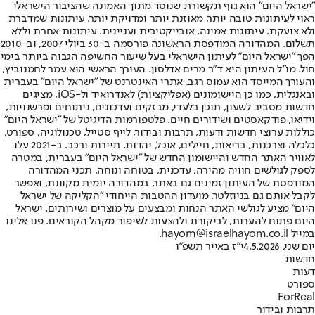
"ישראל היום" הוא גוף תקשורת שנוסד מתוך האמונה שהציבור הישראלי
ראוי לעיתונות טובה יותר, מאוזנת יותר ומדויקת יותר. עיתונות שמדברת
ולא צועקת. עיתונות אמינה, אובייקטיבית ועניינית. עיתונות אחרת וללא
תשלום. המהדורה המודפסת הראשונה פורסמה ב-30 ביולי 2007, וב-2010
הפך "ישראל היום" לעיתון הישראלי בעל שיעור החשיפה הגבוה ביותר בימי
חול. מו"ל העיתון היא ד"ר מרים אדלסון. העורך הראשי הוא עמר לחמנוביץ,
והעורך המייסד הוא עמוס רגב. אתרי האינטרנט של "ישראל היום" בעברית
ובאנגלית, כמו כן היישומונים (אפליקציות) לאנדרואיד ול-iOS, מציגים
חדשות מסביב לשעון, תוכן בלעדי, מבזקים ועדכונים, ניתוחים ופרשנויות,
וידיאו, פודקאסטים ושידורים חיים. פלטפורמות הדיגיטל של "ישראל היום"
כוללות ערוצי חדשות ודעות, תרבות ובידור, לייף סטייל, טכנולוגיה, ספורט,
כלכלה וצרכנות, בריאות, חיילים, אוכל, יהדות, תיירות ורכב. ב-2021 עלו
לאוויר האתר החדש והיישומון החדש של "ישראל היום" בעברית, במטרה
לספק לגולשים חוויה מהירה, עדכנית, בטוחה ונוחה. תכני המהדורה
המודפסת של העיתון זמינים גם באתר, במהדורה יומית מקוונת, ואפשר
לקבל אותם גם בניוזלטר. מועדון ההטבות הייחודי "הקליקה של ישראל
היום" מציע לגולשי האתר הנחות ומבצעים על מוצרים ושירותים. ישראל
היום פתוח להערות, לביקורת ולהצעות לשיפור מקהל הקוראים. פנו אלינו
במייל hayom@israelhayom.co.il.
יום שני, 4.5.2026
י"ז באייר תשפ"ו
חדשות
דעות
ספורט
ForReal
תרבות ובידור