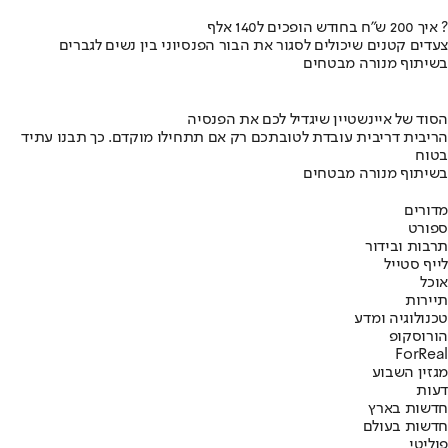
איך 200 ש"ח בחודש הופכים ל140 אלף ?
צעדים קטנים שיכולים לסגור את הבור הפנסיוני בין נשים לגברים
בשיתוף מנורה מבטחים
הסוד של איינשטיין שיגדיל לכם את הפנסיה
הריבית דריבית עובדת לטובתכם רק אם תתחילו מוקדם. כך תבנו עתיד
בטוח
בשיתוף מנורה מבטחים
מדורים
ספורט
תרבות ובידור
לייף סטייל
אוכל
תיירות
טכנולוגיה ומדע
הורוסקופ
ForReal
מגזין השבוע
דעות
חדשות בארץ
חדשות בעולם
פוליטי