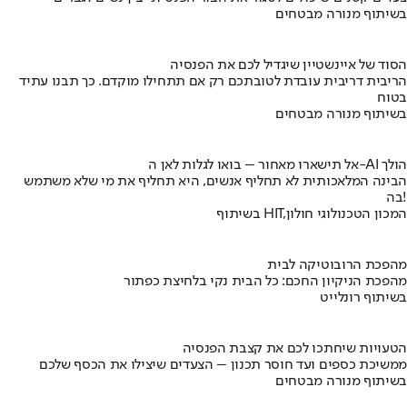
בשיתוף מנורה מבטחים
הסוד של איינשטיין שיגדיל לכם את הפנסיה
הריבית דריבית עובדת לטובתכם רק אם תתחילו מוקדם. כך תבנו עתיד
בטוח
בשיתוף מנורה מבטחים
אל תישארו מאחור – בואו לגלות לאן ה-AI הולך
הבינה המלאכותית לא תחליף אנשים, היא תחליף את מי שלא משתמש
בה!
בשיתוף HIT,המכון הטכנולוגי חולון
מהפכת הרובוטיקה לבית
מהפכת הניקיון החכם: כל הבית נקי בלחיצת כפתור
בשיתוף רונלייט
הטעויות שיחתכו לכם את קצבת הפנסיה
ממשיכת כספים ועד חוסר תכנון – הצעדים שיצילו את הכסף שלכם
בשיתוף מנורה מבטחים