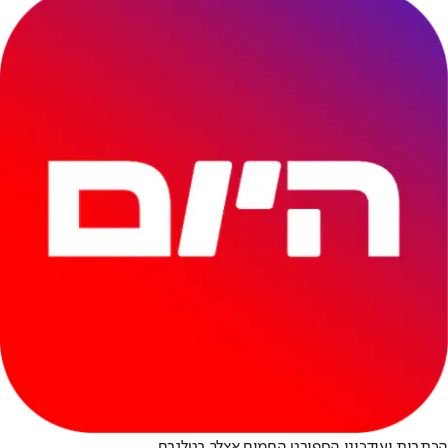
הכתבות ועידכוני הספורט החמים אצלך בטלגרם