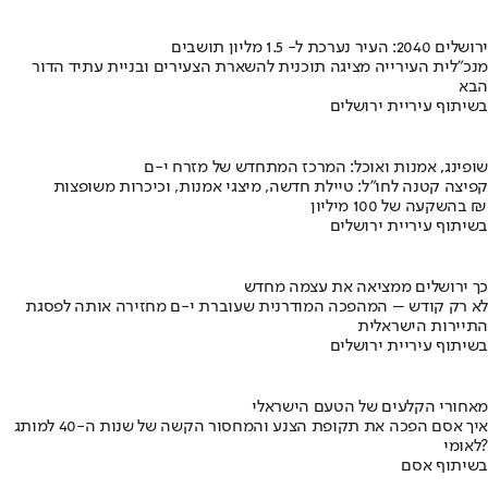
ירושלים 2040: העיר נערכת ל- 1.5 מליון תושבים
מנכ"לית העירייה מציגה תוכנית להשארת הצעירים ובניית עתיד הדור
הבא
בשיתוף עיריית ירושלים
שופינג, אמנות ואוכל: המרכז המתחדש של מזרח י-ם
קפיצה קטנה לחו"ל: טיילת חדשה, מיצגי אמנות, וכיכרות משופצות
בהשקעה של 100 מיליון ₪
בשיתוף עיריית ירושלים
כך ירושלים ממציאה את עצמה מחדש
לא רק קודש – המהפכה המודרנית שעוברת י-ם מחזירה אותה לפסגת
התיירות הישראלית
בשיתוף עיריית ירושלים
מאחורי הקלעים של הטעם הישראלי
איך אסם הפכה את תקופת הצנע והמחסור הקשה של שנות ה-40 למותג
לאומי?
בשיתוף אסם