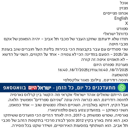
אוכל
מגזין
אנחנו מגייסים
English
X
ספורט
כדורגל ישראלי
תודו שלא ידעתם: שחקן העבר של מכבי תל אביב - יהיה המאמן של אקס
מכבי חיפה
שני ספרדים עם עבר בקבוצות הכי בכירות בליגת העל חוברים שוב בעונת
2025/26 - הפעם במדינה הכי לא צפויה • אחד על הקווים, השני על הדשא
- לא תאמינו איפה זה קורה
מערכת ספורט היום
18/7/2025, 16:40
,עודכן
18/7/2025, 16:40
0
השמעה
חוסה רודריגס.. צילום: מאור אלקסלסי
אם הייתם שואלים אוהד ישראלי אקראי מה הקשר בין קרלוס גארסיה
לחוסה רודריגס, הוא כנראה היה עונה "שניהם ספרדים" וממשיך הלאה.
אבל הקיץ, דווקא באלבניה, השניים האלה נפגשים שוב – אחד כמאמן,
השני כשחקן – במועדון צנוע בשם פלמורטארי.
גארסיה, שפרש ממשחק ב-2017, היה לאחד הזרים הכי מוערכים ששיחקו
כאן. הוא נחת בארץ בקיץ 2012 והפך לבורג מרכזי בתקופת הזהב של מכבי
תל אביב. הוא השתתף במסעות האירופיים, ושידר שקט בכל מסירה.