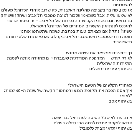
להצטרפות
אז נכון, מדובר בקבוצה מהליגה האלבנית, כזו שרוב אוהדי הכדורגל מעולם
לא שמעו עליה. אבל כשמאמן שזכור לטובה ממכבי תל אביב ושחקן ששיחק
גם בחיפה וגם בשתי הקבוצות הבכירות של תל אביב - זה סיפור שראוי
להיכנס לפנתיאון הקשרים המוזרים של הכדורגל הישראלי.
טעינו? נתקן! אם מצאתם טעות בכתבה, נשמח שתשתפו אותנו
חוסה רודריגס
מכבי חיפה
מכבי תל אביב
קרלוס גארסיה
תודו שלא ידעתם
כדאי
להכיר
כך ירושלים ממציאה את עצמה מחדש
לא רק קודש – המהפכה המודרנית שעוברת י-ם מחזירה אותה לפסגת
התיירות הישראלית
בשיתוף עיריית ירושלים
מאחורי הקלעים של הטעם הישראלי
איך אסם הפכה את תקופת הצנע והמחסור הקשה של שנות ה-40 למותג
לאומי?
בשיתוף אסם
אתם עוד לא שם? הטיסה למונדיאל כבר יצאה
יונדאי לוקחת אתכם לבמה הכי גדולה בעולם
בשיתוף יונדאי מבית כלמוביל