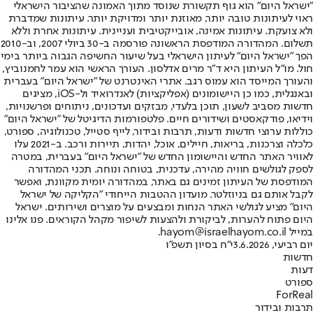
"ישראל היום" הוא גוף תקשורת שנוסד מתוך האמונה שהציבור הישראלי
ראוי לעיתונות טובה יותר, מאוזנת יותר ומדויקת יותר. עיתונות שמדברת
ולא צועקת. עיתונות אמינה, אובייקטיבית ועניינית. עיתונות אחרת וללא
תשלום. המהדורה המודפסת הראשונה פורסמה ב-30 ביולי 2007, וב-2010
הפך "ישראל היום" לעיתון הישראלי בעל שיעור החשיפה הגבוה ביותר בימי
חול. מו"ל העיתון היא ד"ר מרים אדלסון. העורך הראשי הוא עמר לחמנוביץ,
והעורך המייסד הוא עמוס רגב. אתרי האינטרנט של "ישראל היום" בעברית
ובאנגלית, כמו כן היישומונים (אפליקציות) לאנדרואיד ול-iOS, מציגים
חדשות מסביב לשעון, תוכן בלעדי, מבזקים ועדכונים, ניתוחים ופרשנויות,
וידיאו, פודקאסטים ושידורים חיים. פלטפורמות הדיגיטל של "ישראל היום"
כוללות ערוצי חדשות ודעות, תרבות ובידור, לייף סטייל, טכנולוגיה, ספורט,
כלכלה וצרכנות, בריאות, חיילים, אוכל, יהדות, תיירות ורכב. ב-2021 עלו
לאוויר האתר החדש והיישומון החדש של "ישראל היום" בעברית, במטרה
לספק לגולשים חוויה מהירה, עדכנית, בטוחה ונוחה. תכני המהדורה
המודפסת של העיתון זמינים גם באתר, במהדורה יומית מקוונת, ואפשר
לקבל אותם גם בניוזלטר. מועדון ההטבות הייחודי "הקליקה של ישראל
היום" מציע לגולשי האתר הנחות ומבצעים על מוצרים ושירותים. ישראל
היום פתוח להערות, לביקורת ולהצעות לשיפור מקהל הקוראים. פנו אלינו
במייל hayom@israelhayom.co.il.
יום רביעי, 3.6.2026
י"ח בסיון תשפ"ו
חדשות
דעות
ספורט
ForReal
תרבות ובידור