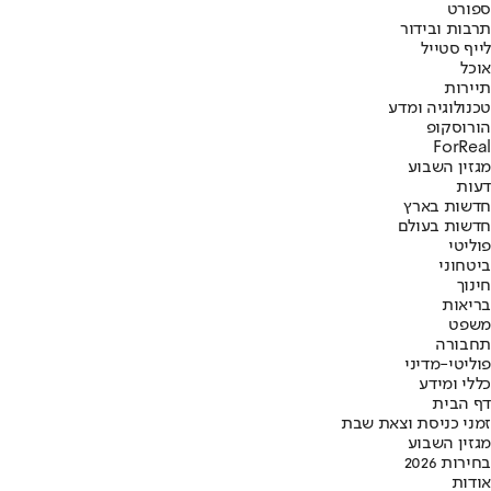
ספורט
תרבות ובידור
לייף סטייל
אוכל
תיירות
טכנולוגיה ומדע
הורוסקופ
ForReal
מגזין השבוע
דעות
חדשות בארץ
חדשות בעולם
פוליטי
ביטחוני
חינוך
בריאות
משפט
תחבורה
פוליטי-מדיני
כללי ומידע
דף הבית
זמני כניסת וצאת שבת
מגזין השבוע
בחירות 2026
אודות