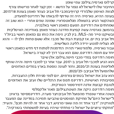
קרלוס גארסיה,צילום: עמי שומן
החיבור שלו לישראל לא נגמר על הדשא - זמן קצר לאחר פרישתו צורף
לצוות האימון של
ג’ורדי קרויף
במכבי תל אביב כעוזר מאמן בעונת 2017/18.
בעונה ההיא, גארסיה היה זה שדחף להבאתו של רודריגס למועדון,
כשהקשר הגיע בהשאלה מגלאטסראיי. שמונה שנים אחרי - הוא שוב זה
שמחתים את רודריגס, הפעם כמאמן ראשי באלבניה.
בהמשך, גארסיה עשה קפיצת מדרגה כעוזר מאמן באודינזה האיטלקית
ובשיקגו פייר מה-MLS. בין לבין, ניסה את כוחו גם כמאמן ראשי בבית"ר
תל אביב בת ים, אז קבוצת הבת של מכבי. אלא ששם פחות הלך לו – והוא
לא הצליח למנוע ירידה לליגה השלישית.
עבור גארסיה, פלמורטארי תהיה הזדמנות לפתוח דף חדש כמאמן ראשי
יחד עם חוסה רודריגס, שגם הוא עבר דרך לא קצרה בישראל.
חוסה רודריגס במדי מכבי חיפה,צילום: אלן שיבר
הוא הגיע למכבי תל אביב ב-2017, עבר אחר כך למכבי חיפה והיה שותף
לאליפות בעונת 2020/21, וחזר לעונה נוספת בארץ במדים האדומים
של
הפועל תל אביב
ב-2022/23.
הוא עזב את ישראל בטונים צורמים, יום לפני סגירת חלון ההעברות,
מסיבותיו האישיות, רודריגס תפס את הרגליים שלו ועזב את האדומים
לטובת קבוצת אדנה דמירספור הטורקית.
חוסה רודריגס. ניקה את השטח,צילום: מאור אלקסלסי
כשנה אחרי שנפרד מ
הפועל תל אביב
ויצר סערה, רודריגס
סיפר בראיון
ל"ישראל היום"
על מחיקת הפוסטים שהביעו תמיכה במדינה עם המעבר
לטורקיה: "דבר אחד זה מה שאני מרגיש, דבר אחר זה להיות חכם", והעיד:
"מחקתי ציוצים על ישראל כי פחדתי שיהיו בעיות למשפחתי בטורקיה".