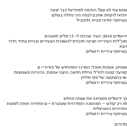
אתם עוד לא שם? הטיסה למונדיאל כבר יצאה
יונדאי לוקחת אתכם לבמה הכי גדולה בעולם
בשיתוף יונדאי מבית כלמוביל
ירושלים 2040: העיר נערכת ל- 1.5 מליון תושבים
מנכ"לית העירייה מציגה תוכנית להשארת הצעירים ובניית עתיד הדור
הבא
בשיתוף עיריית ירושלים
שופינג, אמנות ואוכל: המרכז המתחדש של מזרח י-ם
קפיצה קטנה לחו"ל: טיילת חדשה, מיצגי אמנות, וכיכרות משופצות
בהשקעה של 100 מיליון ₪
בשיתוף עיריית ירושלים
כך ירושלים ממציאה את עצמה מחדש
לא רק קודש – המהפכה המודרנית שעוברת י-ם מחזירה אותה לפסגת
התיירות הישראלית
בשיתוף עיריית ירושלים
מדורים