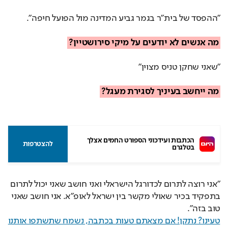
"ההפסד של בית"ר בגמר גביע המדינה מול הפועל חיפה".
מה אנשים לא יודעים על מיקי סירושטיין?
"שאני שחקן טניס מצוין"
מה ייחשב בעיניך לסגירת מעגל?
הכתבות ועידכוני הספורט החמים אצלך 
להצטרפות
בטלגרם
"אני רוצה לתרום לכדורגל הישראלי ואני חושב שאני יכול לתרום
בתפקיד בכיר שאולי מקשר בין ישראל לאופ"א. אני חושב שאני
טוב בזה".
טעינו? נתקן! אם מצאתם טעות בכתבה, נשמח שתשתפו אותנו