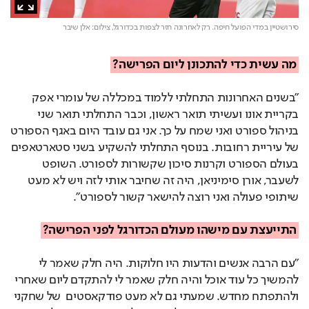
סירושטיין במדי הפועל חיפה. רק לאחרונה חזר לצפות בכדורגל,
צילום: אלן שיבר
מה עשית כדי להתכונן ליום הפרישה?
"בשנים האחרונות התחלתי ללמוד במכללה של עומרי אפק
בקריית אונו ועשיתי תואר ראשון, וכבר התחלתי תואר שני
בניהול ספורט ואני שמח על כך. אני גם עובד היום באגף הספורט
של עיריית רחובות. בנוסף התחלתי להשקיע בשני סטארטאפים
בעולם הספורט וקרנות סיכון שקשורות לספורט. השופט
לשעבר, אורן סימיניאן, היה זה שחיבר אותי לזה ויש לא מעט
שיתופי פעולה ואני רוצה להישאר קשור לספורט".
התייעצת עם מישהו מעולם הכדורגל לפני הפרישה?
"עם הרבה אנשים והדעות היו חלוקות. היה חלק שאמר לי
להמשיך כל עוד אוכל והיה חלק שאמר לי להתקדם ליום שאחרי
ולהתפתח מחדש. שמעתי גם לא מעט פודקאסטים של שחקני