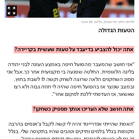
פלומין ומיקי סירושטיין,
צילום: אלן שיבר
הטעות הגדולה
אתה יכול להצביע בדיעבד על טעות שעשית בקריירה?
"אני חושב שהמעבר מהפועל חיפה באמצע העונה לבני יהודה
בליגה הלאומית. החלטה שפגעה בי מקצועית אחר כך, אבל אני
מסוג השחקנים הלאה שרוצה לשחק וקשה לו לשבת בחוץ,
ובמצב שנוצר אז בהפועל חיפה שהיה לי חוזה גבוה ולא רצו
שאשאר, אז העדפתי ללכת למקום אחר".
אתה חושב שלא העריכו אותך מספיק כשחקן?
"האמת שהייתי אנדרייטד והיה לי קשה לקבל צ'אנסים בהרבה
מקומות בגלל בלמים ותיקים וטובים שהיו בתקופה שלי. בגלל
זה גם לא הגעתי לנבחרת, שזו עוד נקודת פספוס עבורי".