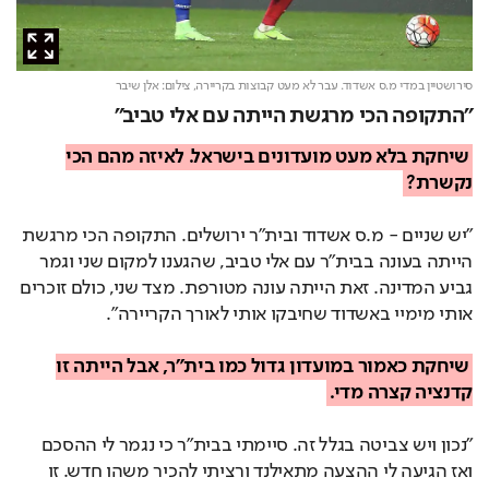
סירושטיין במדי מ.ס אשדוד. עבר לא מעט קבוצות בקריירה,
צילום: אלן שיבר
"התקופה הכי מרגשת הייתה עם אלי טביב"
שיחקת בלא מעט מועדונים בישראל. לאיזה מהם הכי
נקשרת?
"יש שניים - מ.ס אשדוד ובית"ר ירושלים. התקופה הכי מרגשת
הייתה בעונה בבית"ר עם אלי טביב, שהגענו למקום שני וגמר
גביע המדינה. זאת הייתה עונה מטורפת. מצד שני, כולם זוכרים
אותי מימיי באשדוד שחיבקו אותי לאורך הקריירה".
שיחקת כאמור במועדון גדול כמו בית"ר, אבל הייתה זו
קדנציה קצרה מדי.
"נכון ויש צביטה בגלל זה. סיימתי בבית"ר כי נגמר לי ההסכם
ואז הגיעה לי ההצעה מתאילנד ורציתי להכיר משהו חדש. זו