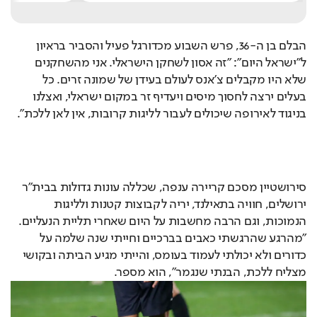
הבלם בן ה-36, פרש השבוע מכדורגל פעיל והסביר בראיון
ל"ישראל היום": "זה אסון לשחקן הישראלי. אני מהשחקנים
שלא היו מקבלים צ'אנס לעולם בעידן של שמונה זרים. כל
בעלים ירצה לחסוך מיסים ויעדיף זר במקום ישראלי, ואצלנו
בניגוד לאירופה שיכולים לעבור לליגות קרובות, אין לאן ללכת".
Loaded
:
Unmute
92.86%
סירושטיין מסכם קריירה ענפה, שכללה עונות גדולות בבית"ר
ירושלים, חוויה בתאילנד, יריה לקבוצות קטנות ולליגות
הנמוכות, וגם הרבה מחשבות על היום שאחרי תליית הנעליים.
"מהרגע שהרגשתי כאבים בברכיים וחייתי שנה שלמה על
כדורים ולא יכולתי לעמוד בעומס, והייתי מגיע הביתה ובקושי
מצליח ללכת, הבנתי שנגמר", הוא מספר.