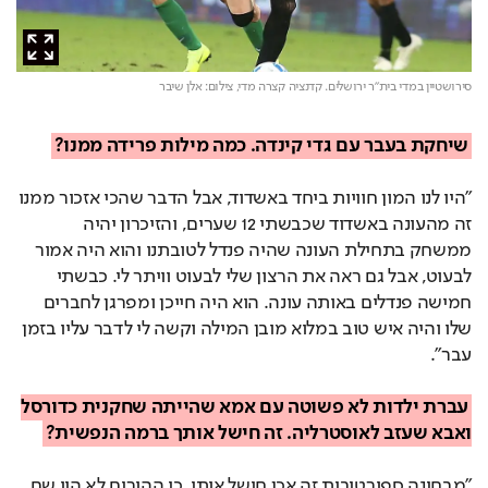
סירושטיין במדי בית"ר ירושלים. קדנציה קצרה מדי,
צילום: אלן שיבר
שיחקת בעבר עם גדי קינדה. כמה מילות פרידה ממנו?
"היו לנו המון חוויות ביחד באשדוד, אבל הדבר שהכי אזכור ממנו
זה מהעונה באשדוד שכבשתי 12 שערים, והזיכרון יהיה
ממשחק בתחילת העונה שהיה פנדל לטובתנו והוא היה אמור
לבעוט, אבל גם ראה את הרצון שלי לבעוט וויתר לי. כבשתי
חמישה פנדלים באותה עונה. הוא היה חייכן ומפרגן לחברים
שלו והיה איש טוב במלוא מובן המילה וקשה לי לדבר עליו בזמן
עבר".
עברת ילדות לא פשוטה עם אמא שהייתה שחקנית כדורסל
ואבא שעזב לאוסטרליה. זה חישל אותך ברמה הנפשית?
"מבחינה ספורטיבית זה אכן חישל אותי, כי ההורים לא היו שם