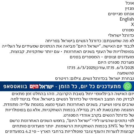
אוכל
מגזין
אנחנו מגייסים
English
X
ספורט
כדורגל ישראלי
לא מה שחשבתם: כדורגל הנשים בישראל בפריחה
לכבוד יום האישה, "ישראל היום" מביאה את הנתונים שמעידים על העלייה
בפופולריות של הענף בשנים האחרונות • עם יותר שחקניות, קבוצות,
מועדונים וצופים - המספרים בפנים
מערכת ספורט היום
6/3/2025, 17:15
,עודכן
6/3/2025, 17:15
0
השמעה
נבחרת ישראל בכדורגל נשים. צילום: רויטרס
יום האישה הבינלאומי יחול בשבת הקרובה, וזהו בהחלט זמן מתאים
לבדוק מה המצב האמיתי של כדורגל הנשים בישראל. אולי בניגוד למה
שרבים ציפו ושיערו, בשנים האחרונות הענף נמצא במגמת עלייה מתמדת.
המגמה מתבטאת לא רק בגדילה בכמות השחקניות, אלא גם בפופולריות
של כדורגל הנשים בקרב אוהדי הספורט.
לפי נתונים שהגיעו לידי "ישראל היום", בחמש השנים האחרונות נרשם
גידול של 379% בכמות השחקניות הרשומות. יותר מועדונים פותחים
קבוצות לנערות והענף צובר פופולריות ברחבי הארץ - פי 4.2 במועדונים