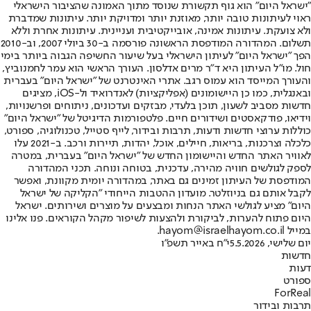
"ישראל היום" הוא גוף תקשורת שנוסד מתוך האמונה שהציבור הישראלי
ראוי לעיתונות טובה יותר, מאוזנת יותר ומדויקת יותר. עיתונות שמדברת
ולא צועקת. עיתונות אמינה, אובייקטיבית ועניינית. עיתונות אחרת וללא
תשלום. המהדורה המודפסת הראשונה פורסמה ב-30 ביולי 2007, וב-2010
הפך "ישראל היום" לעיתון הישראלי בעל שיעור החשיפה הגבוה ביותר בימי
חול. מו"ל העיתון היא ד"ר מרים אדלסון. העורך הראשי הוא עמר לחמנוביץ,
והעורך המייסד הוא עמוס רגב. אתרי האינטרנט של "ישראל היום" בעברית
ובאנגלית, כמו כן היישומונים (אפליקציות) לאנדרואיד ול-iOS, מציגים
חדשות מסביב לשעון, תוכן בלעדי, מבזקים ועדכונים, ניתוחים ופרשנויות,
וידיאו, פודקאסטים ושידורים חיים. פלטפורמות הדיגיטל של "ישראל היום"
כוללות ערוצי חדשות ודעות, תרבות ובידור, לייף סטייל, טכנולוגיה, ספורט,
כלכלה וצרכנות, בריאות, חיילים, אוכל, יהדות, תיירות ורכב. ב-2021 עלו
לאוויר האתר החדש והיישומון החדש של "ישראל היום" בעברית, במטרה
לספק לגולשים חוויה מהירה, עדכנית, בטוחה ונוחה. תכני המהדורה
המודפסת של העיתון זמינים גם באתר, במהדורה יומית מקוונת, ואפשר
לקבל אותם גם בניוזלטר. מועדון ההטבות הייחודי "הקליקה של ישראל
היום" מציע לגולשי האתר הנחות ומבצעים על מוצרים ושירותים. ישראל
היום פתוח להערות, לביקורת ולהצעות לשיפור מקהל הקוראים. פנו אלינו
במייל hayom@israelhayom.co.il.
יום שלישי, 5.5.2026
י"ח באייר תשפ"ו
חדשות
דעות
ספורט
ForReal
תרבות ובידור