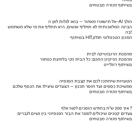
בשיתוף מנורה מבטחים
אל תישארו מאחור – בואו לגלות לאן ה-AI הולך
הבינה המלאכותית לא תחליף אנשים, היא תחליף את מי שלא משתמש
בה!
בשיתוף HIT,המכון הטכנולוגי חולון
מהפכת הרובוטיקה לבית
מהפכת הניקיון החכם: כל הבית נקי בלחיצת כפתור
בשיתוף רונלייט
הטעויות שיחתכו לכם את קצבת הפנסיה
ממשיכת כספים ועד חוסר תכנון – הצעדים שיצילו את הכסף שלכם
בשיתוף מנורה מבטחים
איך 200 ש"ח בחודש הופכים ל140 אלף ?
צעדים קטנים שיכולים לסגור את הבור הפנסיוני בין נשים לגברים
בשיתוף מנורה מבטחים