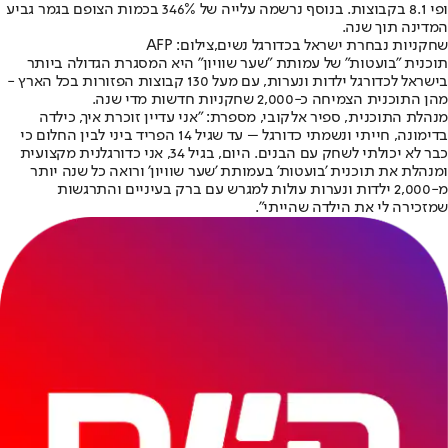
ופי 8.1 בקבוצות. בנוסף נרשמה עלייה של 346% בכמות הצופם בגמר גביע
המדינה תוך שנה.
שחקניות נבחרת ישראל בכדורגל נשים,צילום: AFP
תוכנית "בועטות" של עמותת "שער שוויון" היא המסגרת הגדולה ביותר
בישראל לכדורגל ילדות ונערות, עם מעל 130 קבוצות הפזורות בכל הארץ -
מהן התוכנית הצמיחה כ-2,000 שחקניות חדשות מדי שנה.
מנהלת התוכנית, ספיר אלקובי, מספרת: "אני עדיין זוכרת איך, כילדה
בדימונה, חייתי ונשמתי כדורגל – עד שגיל 14 הפריד ביני לבין החלום כי
כבר לא יכולתי לשחק עם הבנים. היום, בגיל 34, אני כדורגלנית מקצועית
ומנהלת את תוכנית 'בועטות' בעמותת 'שער שוויון' ורואה כל שנה יותר
מ-2,000 ילדות ונערות עולות למגרש עם ברק בעיניים והתרגשות
שמזכירה לי את הילדה שהייתי".