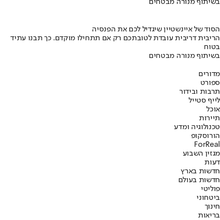
בשיתוף מנורה מבטחים
הסוד של איינשטיין שיגדיל לכם את הפנסיה
הריבית דריבית עובדת לטובתכם רק אם תתחילו מוקדם. כך תבנו עתיד
בטוח
בשיתוף מנורה מבטחים
מדורים
ספורט
תרבות ובידור
לייף סטייל
אוכל
תיירות
טכנולוגיה ומדע
הורוסקופ
ForReal
מגזין השבוע
דעות
חדשות בארץ
חדשות בעולם
פוליטי
ביטחוני
חינוך
בריאות