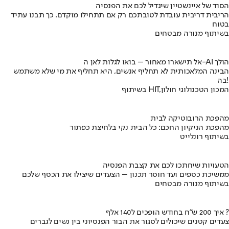
הסוד של איינשטיין שיגדיל לכם את הפנסיה
הריבית דריבית עובדת לטובתכם רק אם תתחילו מוקדם. כך תבנו עתיד
בטוח
בשיתוף מנורה מבטחים
אל תישארו מאחור – בואו לגלות לאן ה-AI הולך
הבינה המלאכותית לא תחליף אנשים, היא תחליף את מי שלא משתמש
בה!
בשיתוף HIT,המכון הטכנולוגי חולון
מהפכת הרובוטיקה לבית
מהפכת הניקיון החכם: כל הבית נקי בלחיצת כפתור
בשיתוף רונלייט
הטעויות שיחתכו לכם את קצבת הפנסיה
ממשיכת כספים ועד חוסר תכנון – הצעדים שיצילו את הכסף שלכם
בשיתוף מנורה מבטחים
איך 200 ש"ח בחודש הופכים ל140 אלף ?
צעדים קטנים שיכולים לסגור את הבור הפנסיוני בין נשים לגברים