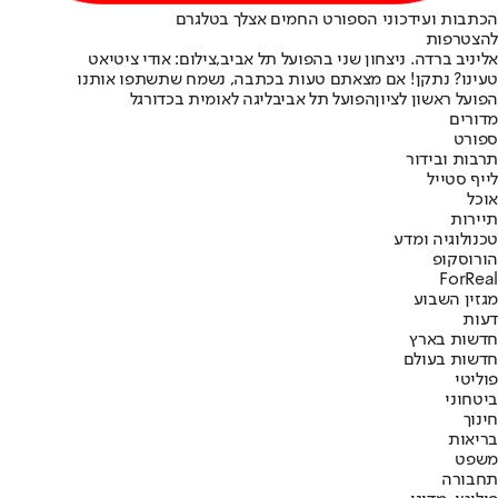
הכתבות ועידכוני הספורט החמים אצלך בטלגרם
להצטרפות
אליניב ברדה. ניצחון שני בהפועל תל אביב,צילום: אודי ציטיאט
טעינו? נתקן! אם מצאתם טעות בכתבה, נשמח שתשתפו אותנו
הפועל ראשון לציון
הפועל תל אביב
ליגה לאומית בכדורגל
מדורים
ספורט
תרבות ובידור
לייף סטייל
אוכל
תיירות
טכנולוגיה ומדע
הורוסקופ
ForReal
מגזין השבוע
דעות
חדשות בארץ
חדשות בעולם
פוליטי
ביטחוני
חינוך
בריאות
משפט
תחבורה