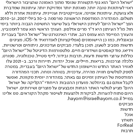
"ישראל היום" הוא גוף תקשורת שנוסד מתוך האמונה שהציבור הישראלי
ראוי לעיתונות טובה יותר, מאוזנת יותר ומדויקת יותר. עיתונות שמדברת
ולא צועקת. עיתונות אמינה, אובייקטיבית ועניינית. עיתונות אחרת וללא
תשלום. המהדורה המודפסת הראשונה פורסמה ב-30 ביולי 2007, וב-2010
הפך "ישראל היום" לעיתון הישראלי בעל שיעור החשיפה הגבוה ביותר בימי
חול. מו"ל העיתון היא ד"ר מרים אדלסון. העורך הראשי הוא עמר לחמנוביץ,
והעורך המייסד הוא עמוס רגב. אתרי האינטרנט של "ישראל היום" בעברית
ובאנגלית, כמו כן היישומונים (אפליקציות) לאנדרואיד ול-iOS, מציגים
חדשות מסביב לשעון, תוכן בלעדי, מבזקים ועדכונים, ניתוחים ופרשנויות,
וידיאו, פודקאסטים ושידורים חיים. פלטפורמות הדיגיטל של "ישראל היום"
כוללות ערוצי חדשות ודעות, תרבות ובידור, לייף סטייל, טכנולוגיה, ספורט,
כלכלה וצרכנות, בריאות, חיילים, אוכל, יהדות, תיירות ורכב. ב-2021 עלו
לאוויר האתר החדש והיישומון החדש של "ישראל היום" בעברית, במטרה
לספק לגולשים חוויה מהירה, עדכנית, בטוחה ונוחה. תכני המהדורה
המודפסת של העיתון זמינים גם באתר, במהדורה יומית מקוונת, ואפשר
לקבל אותם גם בניוזלטר. מועדון ההטבות הייחודי "הקליקה של ישראל
היום" מציע לגולשי האתר הנחות ומבצעים על מוצרים ושירותים. ישראל
היום פתוח להערות, לביקורת ולהצעות לשיפור מקהל הקוראים. פנו אלינו
במייל hayom@israelhayom.co.il.
מבזקים
חדשות
אוכל
תשחץ
ForReal
תרבות