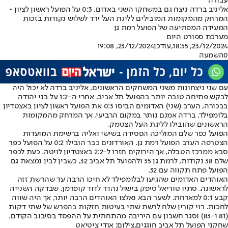
עבורה
אליניב ברדה ניצח גם במשחקו השני באדום, 0:3 על הפועל ראשון לציון •
המרחק מהמקומות המובילים לליגת העל ירד לשלוש נקודות בזכות
המעידה המפתיעה של הפועל רמת גן
מערכת ספורט היום
23/12/2024, 18:55
,עודכן
23/12/2024, 19:08
0
השמעה
עם שני ניצחונות משני המשחקים הראשונים, אליניב ברדה לא יכול היה
לבקש פתיחה טובה יותר בהפועל תל אביב. אחרי ה-1:2 על בני יהודה
בבכורה, הערב (שני) האדומים הביסו 0:3 את הפועל ראשון לציון באצטדיון
בלומפילד. ברדה אמנם נותר במקום הרביעי, אך המרחק מהמקומות
הראשונים שהובילו לליגת העל הצטמק.
הפועל כפר שלם המוליכה הפסידה בשישי ואליה ברשימת המועדות
הצטרפה הערב הפועל רמת גן. האורדונים כבר הובילו 0:2 על הפועל כפר
סבא ממרכז הטבלה, אך הירוקים חזרו ל-2:2 באצטדיון לויטה. כעת לכפר
שלם 38 נקודות, לרמת גן 35 ולהפועל תל אביב 32, כשבין לבין נמצאת גם
הפועל פתח תקווה עם 32.
האוהדים האדומים שהגיעו לבלומפילד לא חיכו הרבה עד שהרשת זזה
לראשונה. סתיו טוריאל סיפק בישול נהדר לדוד קופרמן, שבדקה השנייה
קבע 0:1 למארחת. לשער הבא נאלצו האוהדים הרבה יותר, אך היה שווה
לחכות. רוי קורין שלח לרשת שתי בעיטות חזקות בהפרש של שתי דקות
(81 ו-83) וסגר חשבון עם היריבה מהתחתית על ההפסד בסיבוב הקודם.
שחקני הפועל תל אביב חוגגים,צילום: אודי ציטיאט