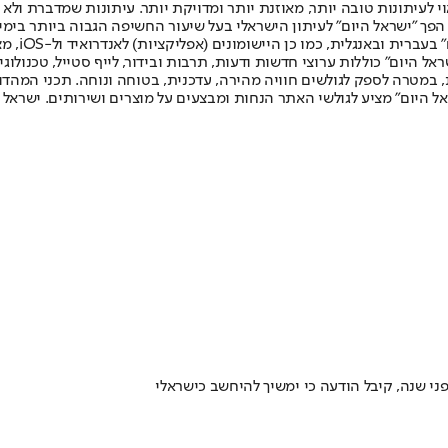
לעיתונות טובה יותר, מאוזנת יותר ומדויקת יותר. עיתונות שמדברת ולא צ
שלום. המהדורה המודפסת הראשונה פורסמה ב-30 ביולי 2007, וב-2010 הפך "ישראל היום" לעיתון הישראלי בעל שי
לחמנוביץ,
ל היום" כוללות ערוצי חדשות ודעות, תרבות ובידור, לייף סטייל, טכנולוגיה
ברית, במטרה לספק לגולשים חוויה מהירה, עדכנית, בטוחה ונוחה. תכני המה
ל היום" מציע לגולשי האתר הנחות ומבצעים על מוצרים ושירותים. ישראל 
ני שנה, קיבל הודעה כי ימשיך להיחשב כישראלי