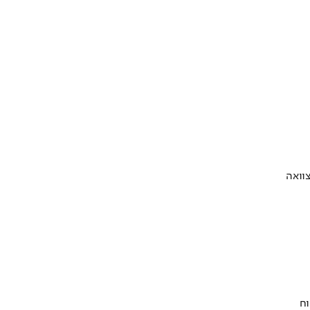
וואה
וח