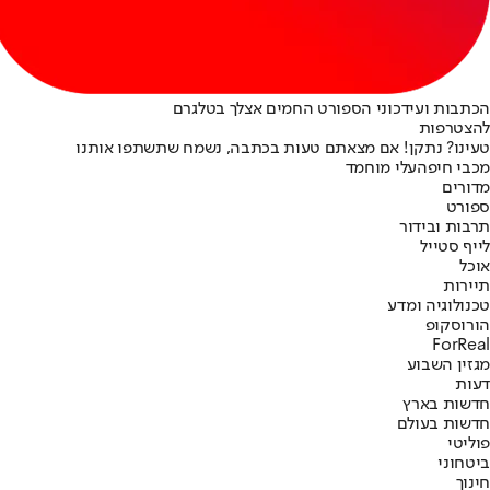
הכתבות ועידכוני הספורט החמים אצלך בטלגרם
להצטרפות
טעינו? נתקן! אם מצאתם טעות בכתבה, נשמח שתשתפו אותנו
מכבי חיפה
עלי מוחמד
מדורים
ספורט
תרבות ובידור
לייף סטייל
אוכל
תיירות
טכנולוגיה ומדע
הורוסקופ
ForReal
מגזין השבוע
דעות
חדשות בארץ
חדשות בעולם
פוליטי
ביטחוני
חינוך