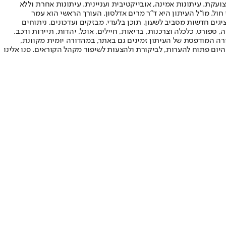
ועקת. עיתונות אמינה, אובייקטיבית ועניינית. עיתונות אחרת וללא
עור החשיפה הגבוה ביותר בימי חול. מו"ל העיתון היא ד"ר מרים אדלסון. העורך הראשי הוא עמר
 והעורך המייסד הוא עמוס רגב. אתרי האינטרנט של "ישראל היום" בעברית ובאנגלית, כמו כן היישומונים (אפליקציות) לאנדרואיד ול-iOS, מציגים חדשות מסביב לשעון, תוכן בלעדי, מבזקים ועדכונים, ניתוחים
, ספורט, כלכלה וצרכנות, בריאות, חיילים, אוכל, יהדות, תיירות ורכב.
דורה המודפסת של העיתון זמינים גם באתר, במהדורה יומית מקוונת,
היום פתוח להערות, לביקורת ולהצעות לשיפור מקהל הקוראים. פנו אלינו