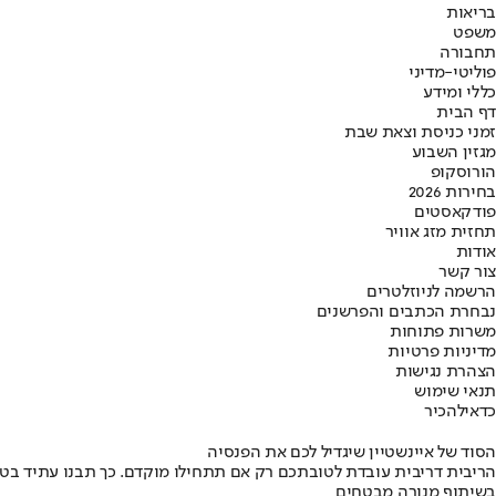
בריאות
משפט
תחבורה
פוליטי-מדיני
כללי ומידע
דף הבית
זמני כניסת וצאת שבת
מגזין השבוע
הורוסקופ
בחירות 2026
פודקאסטים
תחזית מזג אוויר
אודות
צור קשר
הרשמה לניוזלטרים
נבחרת הכתבים והפרשנים
משרות פתוחות
מדיניות פרטיות
הצהרת נגישות
תנאי שימוש
כדאי
להכיר
הסוד של איינשטיין שיגדיל לכם את הפנסיה
הריבית דריבית עובדת לטובתכם רק אם תתחילו מוקדם. כך תבנו עתיד בט
בשיתוף מנורה מבטחים