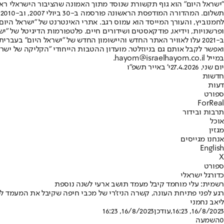
"ישראל היום" הוא גוף תקשורת שנוסד מתוך האמונה שהציבור הישראלי ראוי 
ת
ופרשנויות, וידיאו, פודקאסטים ושידורים חיים. פלטפורמות הדיגיטל של "ישרא
ב-2021 עלו לאוויר האתר החדש והיישומון החדש של "ישראל היום" בע
ואפשר לקבל אותם גם בניוזלטר. מועדון ההטבות הייחודי "הקליקה של ישרא
במייל hayom@israelhayom.co.il.
יום שני, 27.4.2026
י' באייר תשפ"ו
חדשות
דעות
ספורט
ForReal
תרבות ובידור
אוכל
מגזין
אנחנו מגייסים
English
X
ספורט
כדורגל ישראלי
רשמית: עלי מוחמד קיבל מעמד תושב ארעי לשנה נוספת
רגע לפני פתיחת העונה, קשרה הניז'רי של מכבי חיפה שקיבל את המעמד לפ
ליאב נחמני
16/8/2023, 16:23
,עודכן
16/8/2023, 16:23
0
השמעה